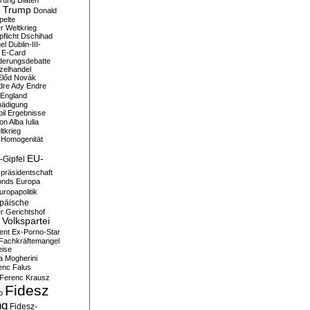
erung
Diäten
 Trump
Donald
pelte
er Weltkrieg
flicht
Dschihad
el
Dublin-III-
E-Card
derungsdebatte
zelhandel
Előd Novák
dre Ady
Endre
England
hädigung
il
Ergebnisse
n Alba Iulia
ltkrieg
 Homogenität
EU-
-Gipfel
präsidentschaft
onds
Europa
uropapolitik
päische
r Gerichtshof
Volkspartei
ent
Ex-Porno-Star
Fachkräftemangel
eise
a Mogherini
enc Falus
Ferenc Krausz
Fidesz
o
ng
Fidesz-