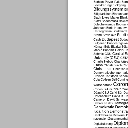
Bethlen-Peyer-Pakt
Betr
Bevölkerungsrückgang
B
Bildungssystem
Bil
Billigdarlehen
Binnennach
Black Lives Matter
Blan
BMW
Bodenmafia
Bokro
Bolschewismus
Bootsun
Johnson
Boris Nemzow
Herzegowina
Boulevard
Brexit
Brand
Bratislava
Budapest
Cash
Budap
Bulgarien
Bundestagswa
Hóman
Béla Biszku
Béla
Markó
Bündnis
Calais
Ca
Central E
Schmitt
CDU
University (CEU)
CET
Charlie Hebdo
Charlottes
China
Christchurch
Chr
Christentum
Christian 
Demokratische Internati
Freiheit
Christoph Schön
Cola
Colleen Bell
Coming
Coron
Wurst
corona
Corvinus-Uni
CPAC
Cra
Dézsi
CSU
Csíki Sör
Da
Datenschutz
David B. Co
Cameron
David Schwezo
Demogra
Debrecen
defi
Demokratie
Demokr
Koalition
Demonstra
Denkfabriken
Denkmal
D
nationalen Zusammenhal
Diplom
Digitalisierung