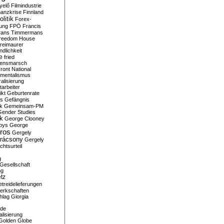
yelő
Filmindustrie
nanzkrise
Finnland
olitik
Forex-
ung
FPÖ
Francis
rans Timmermans
reedom House
reimaurer
dlichkeit
e
fried
densmarsch
ront National
mentalismus
alisierung
arbeiter
ikt
Geburtenrate
rs
Gefängnis
ik
Gemeinsam-PM
Gender Studies
ik
George Clooney
oys
George
ros
Gergely
arácsony
Gergely
chtsurteil
g
Gesellschaft
ng
tz
treidelieferungen
erkschaften
hlag
Giorgia
rde
alisierung
Golden Globe