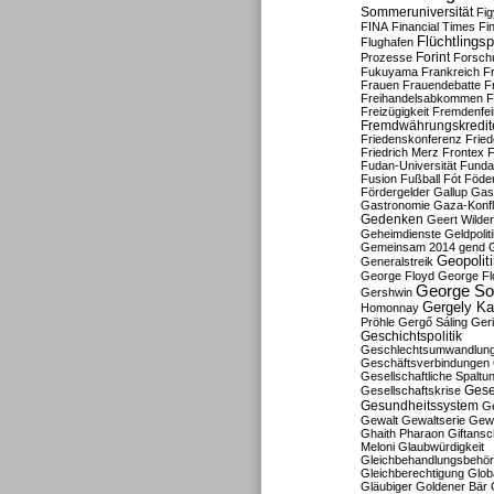
Sommeruniversität
Fig
FINA
Financial Times
Fi
Flüchtlingsp
Flughafen
Forint
Prozesse
Forsch
Fukuyama
Frankreich
F
Frauen
Frauendebatte
F
Freihandelsabkommen
F
Freizügigkeit
Fremdenfein
Fremdwährungskredit
Friedenskonferenz
Frie
Friedrich Merz
Frontex
F
Fudan-Universität
Funda
Fusion
Fußball
Fót
Föder
Fördergelder
Gallup
Gast
Gastronomie
Gaza-Konfl
Gedenken
Geert Wilde
Geheimdienste
Geldpolit
Gemeinsam 2014
gend
Geopolit
Generalstreik
George Floyd
George Fl
George So
Gershwin
Gergely K
Homonnay
Pröhle
Gergő Sáling
Geri
Geschichtspolitik
Geschlechtsumwandlun
Geschäftsverbindungen
Gesellschaftliche Spaltu
Gese
Gesellschaftskrise
Gesundheitssystem
Ge
Gewalt
Gewaltserie
Gew
Ghaith Pharaon
Giftansc
Meloni
Glaubwürdigkeit
Gleichbehandlungsbehö
Gleichberechtigung
Glob
Gläubiger
Goldener Bär