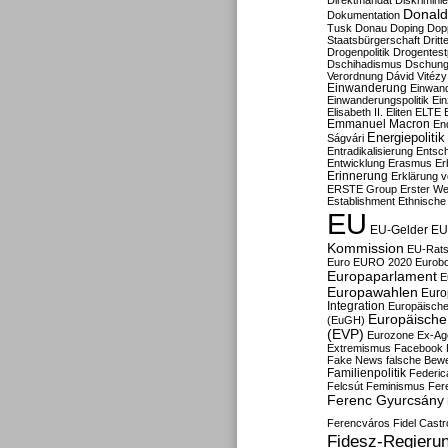
Direktmandat
Diskrimini
Donald
Dokumentation
Tusk
Donau
Doping
Dop
Staatsbürgerschaft
Dritt
Drogenpolitik
Drogentestp
Dschihadismus
Dschung
Verordnung
Dávid Vitézy
Einwanderung
Einwan
Einwanderungspolitik
Ein
Elisabeth II.
Eliten
ELTE
Emmanuel Macron
En
Energiepolitik
Ságvári
Entradikalisierung
Entsc
Entwicklung
Erasmus
Erb
Erinnerung
Erklärung vo
ERSTE Group
Erster We
Establishment
Ethnische
EU
EU-Gelder
EU
Kommission
EU-Rats
Euro
EURO 2020
Eurob
Europaparlament
E
Europawahlen
Euro
Integration
Europäische
Europäische 
(EuGH)
(EVP)
Eurozone
Ex-Ag
Extremismus
Facebook
Fake News
falsche Bew
Familienpolitik
Federic
Felcsút
Feminismus
Fer
Ferenc Gyurcsány
Ferencváros
Fidel Castr
Fidesz-Regieru