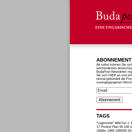
ABONNEMENT
Ab sofort können Sie sic
wöchentlichen deutschs
BudaPost-Newsletter reg
Sie sich HIER an und erh
einmal gebündelt die Pre
vorangegangenen Woch
TAGS
"Lügenrede"
#MeToo
1. 
17-Punkte-Plan
99
168 ó
1968er
1989
1989/90
20