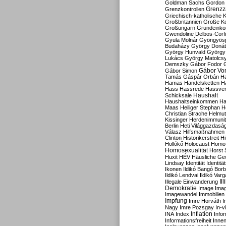
Goldman Sachs
Gordon 
Grenzz
Grenzkontrollen
Griechisch-katholische K
Großbritannien
Große Koa
Großungarn
Grundeink
Gwendoline Delbos-Corfi
Gyula Molnár
Gyöngyös
Budaházy
György Doná
György Hunvald
György
Lukács
György Matolcs
Demszky
Gábor Fodor
Gábor Vo
Gábor Simon
Tamás
Gáspár Orbán
Ha
Hamas
Handelsketten
H
Hass
Hassrede
Hassver
Haushalt
Schicksale
Haushaltseinkommen
Ha
Maas
Heiliger Stephan
H
Christian Strache
Helmut
Kissinger
Herdenimmunit
Berlin
Heti Világgazdasá
Válasz
Hilfsmaßnahmen
Clinton
Historikerstreit
Hi
Hollókő
Holocaust
Homo
Homosexualität
Horst 
Huxit
HÉV
Häusliche Ge
Lindsay
Identität
Identität
Ikonen
Ildikó Bangó Borb
Ildikó Lendvai
Ildikó Varg
Il
Illegale Einwanderung
Demokratie
Image
Ima
Imagewandel
Immobilien
Impfung
Imre Horváth
I
Nagy
Imre Pozsgay
In-v
Inflation
INA
Index
Info
Informationsfreiheit
Innen