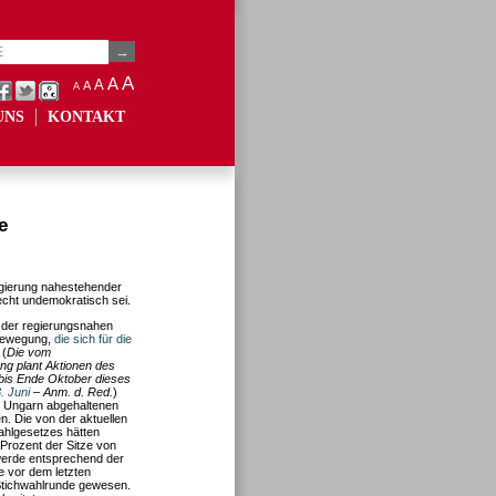
A
A
A
A
A
UNS
KONTAKT
e
egierung nahestehender
cht undemokratisch sei.
t der regierungsnahen
 Bewegung,
die sich für die
 (
Die vom
ng plant Aktionen des
t bis Ende Oktober dieses
. Juni
– Anm. d. Red.
)
n Ungarn abgehaltenen
. Die von der aktuellen
hlgesetzes hätten
 Prozent der Sitze von
werde entsprechend der
re vor dem letzten
Stichwahlrunde gewesen.