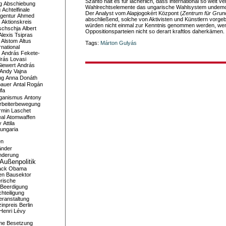
Szántó hält es für lächerlich, dass international so weit ve
g
Abschiebung
Wahlrechtselemente das ungarische Wahlsystem undemok
g
Achtelfinale
Der Analyst vom Alapjogokért Központ (
Zentrum für Grun
gentur
Ahmed
abschließend, solche von Aktivisten und Künstlern vorg
Aktionskreis
würden nicht einmal zur Kenntnis genommen werden, wen
schschja
Albert
Oppositionsparteien nicht so derart kraftlos daherkämen.
Alexis Tsipras
Alstom
Altus
Tags:
Márton Gulyás
national
András Fekete-
rás Lovasi
iewert
András
Andy Vajna
ng
Anna Donáth
bauer
Antal Rogán
ifa
iganismus
Antony
rbeiterbewegung
rmin Laschet
al
Atomwaffen
y
Attila
ungaria
en
änder
nderung
Außenpolitik
ack Obama
en
Bausektor
rische
Beerdigung
hteiligung
eranstaltung
inpreis
Berlin
Henri Lévy
me
Besetzung