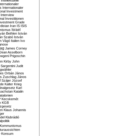
Intellektuelle
nternationaler
s
Internationaler
ional Investment
Interview
mal
Investitionen
nvestment Grade
rdistan
Iran
IS
ISIS
Israel
ionismus
tván Bethlen
István
ván Szabó
István
án Vágó
Italien
Ivo
gnose
tag
James Corney
Jean Asselborn
wgeni Prigoschin
hn Kirby
John
 Sargentini
Judit
gwähler
es Orbán
János
s Zuschlag
János
 Szájer
József
nde
Kalter Krieg
inalgesetz
Karl
sachstan
Katalin
atalonien
P
Kecskemét
e
KGB
tzgesetz
en
Klaus Johannis
ger
del
Klubrádió
politik
Kommunismus
turaussichten
e
Konsum