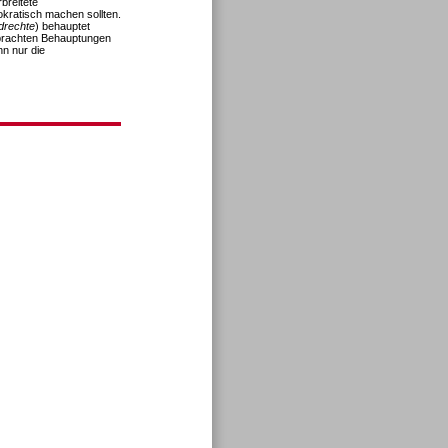
rbreitete
ratisch machen sollten.
drechte
) behauptet
ebrachten Behauptungen
n nur die