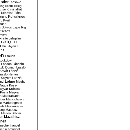
ption
Kosovo
ting
Kreml
Krieg
rise
Kriminalität
t
Krisztina Tóth
Kulturkrieg
erung
fo
Kyrill
tcse
s Bokros
Lajos Rig
tschaft
ittel
kräfte
Lehrplan
LGBTQ
LIBE
Libri
Libyen
Li
anz
on
Litauen
Lockdown
s
London
Lánchíd
zló Donáth
László
 Kövér
László
ászló Nemes
ó Sólyom
László
Löhne
nyi
Macht
Magda Kósa-
agyar Krónika
Posta
Magyar
n
Makkabiade
eber
Manipulation
te
Marktdogmen
ulz
Massaker in
ung
Mateusz
i
Matteo Salvini
en
Mazsihisz
heit
nschenhandel
henschmuggel