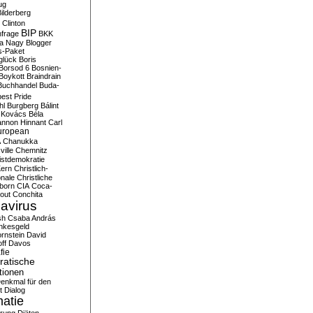
ug
ilderberg
l Clinton
BIP
frage
BKK
ka Nagy
Blogger
s-Paket
glück
Boris
Borsod 6
Bosnien-
Boykott
Braindrain
Buchhandel
Buda-
est Pride
hl
Burgberg
Bálint
 Kovács
Béla
nnon Hinnant
Carl
uropean
A
Chanukka
ville
Chemnitz
istdemokratie
Kern
Christlich-
onale
Christliche
born
CIA
Coca-
out
Conchita
avirus
sh
Csaba András
nkesgeld
rnstein
David
ff
Davos
fie
atische
tionen
enkmal für den
t
Dialog
atie