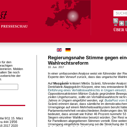
ÜBER 
Regierungsnahe Stimme gegen ein
h für den
Wahlrechtsreform
prachigen
10. Jun. 2017
istrieren. Melden
alten Sie noch
In einer umfassenden Analyse weist ein führender der R
sseberichte der
Experte den Vorwurf zurück, dass das ungarische Wahlre
e.
Auf
Mozgástér
kritisiert Miklós Szántó, führender Analys
Denkfabrik Alapjogokért Központ, eine neu entstandene
Einführung eines Verhältniswahlrechts in Ungarn einsetzt
.
Oppositionsaktivisten Márton Gulyás gegründete Bewegu
zivilen Ungehorsams, sollte ein Verhältniswahlrecht nich
Jahres in Ungarn eingeführt werden, vgl.
BudaPost vom 8
Szántó erinnert daran, dass sämtliche im demokratische
Urnengänge auf einem Mehrheitswahlsystem beruht hätten
Parlamentsmehrheit verabschiedeten Änderungen des Wa
bedeutet, dass anstatt wie früher 46 Prozent nunmehr 53
Siegern einzelner Wahlkreise besetzt würden. Der Rest 
Mai
9/11
15. März
für Parteilisten abgegebenen Stimmen verteilt. Eine weite
1956
ra
444
Urnengang eingeführte Neuerung sei die Streichung der 
16
2017
2020