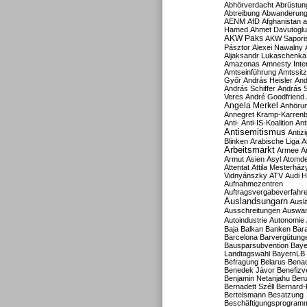
Abhörverdacht
Abrüstun
Abtreibung
Abwanderun
AENM
AfD
Afghanistan
a
Hamed
Ahmet Davutoglu
AKW Paks
AKW Sapori
Pásztor
Alexei Nawalny
Aljaksandr Lukaschenka
Amazonas
Amnesty Inter
Amtseinführung
Amtssitz
Győr
András Heisler
And
András Schiffer
András S
Veres
André Goodfriend
Angela Merkel
Anhöru
Annegret Kramp-Karren
Anti-
Anti-IS-Koalition
Ant
Antisemitismus
Antiz
Blinken
Arabische Liga
A
Arbeitsmarkt
Armee
A
Armut
Asien
Asyl
Atomde
Attentat
Attila Mesterház
Vidnyánszky
ATV
Audi H
Aufnahmezentren
Auftragsvergabeverfahr
Auslandsungarn
Ausl
Ausschreitungen
Auswa
Autoindustrie
Autonomie
Baja
Balkan
Banken
Bar
Barcelona
Barvergütung
Bausparsubvention
Baye
Landtagswahl
BayernLB
Befragung
Belarus
Benac
Benedek Jávor
Benefizv
Benjamin Netanjahu
Benz
Bernadett Széll
Bernard-
Bertelsmann
Besatzung
Beschäftigungsprogram