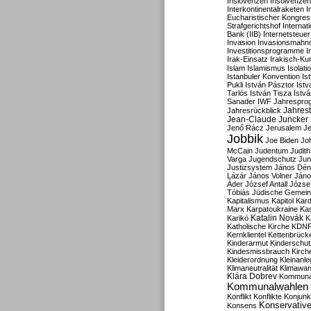
Inslovenzen
Insolvenzen
Interkontinentalraketen
I
Eucharistischer Kongres
Strafgerichtshof
Internat
Bank (IIB)
Internetsteuer
Invasion
Invasionsmahn
Investitionsprogramme
I
Irak-Einsatz
Irakisch-Ku
Islam
Islamismus
Isolat
Istanbuler Konvention
Is
Pukli
István Pásztor
Ist
Tarlós
István Tisza
Istv
Sanader
IWF
Jahrespro
Jahres
Jahresrückblick
Jean-Claude Juncker
Jenő Rácz
Jerusalem
Je
Jobbik
Joe Biden
Jo
McCain
Judentum
Judith
Varga
Jugendschutz
Jun
Justizsystem
János Dén
Lázár
János Volner
Jáno
Áder
József Antall
József
Tóbiás
Jüdische Gemei
Kapitalismus
Kapitol
Kard
Marx
Karpatoukraine
Ka
Katalin Novák
Karikó
K
Katholische Kirche
KDN
Kernklientel
Kettenbrück
Kinderarmut
Kinderschu
Kindesmissbrauch
Kirch
Kleiderordnung
Kleinanle
Klimaneutralität
Klimawan
Klára Dobrev
Kommunal
Kommunalwahlen
Konflikt
Konflikte
Konjunk
Konservativ
Konsens