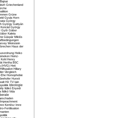
Bajnai
aun
Griechenland
irche
lition
ommen
Grüne
eld
Gyula Horn
pata
György
th
György Gattyán
 Konrád
György
y
Győr
Gábor
Gábor Kaleta
na
Gáspár Miklós
ftbedingungen
arvey Weinstein
brechen
Haus der
usordnung
Heiko
eineken
Heinz-
 Kohl
Henry
ät
Hertha BSC
g (HVG)
Heti
Hilfspaket
Hillary
tler-Vergleich
-Ehe
Homophobie
Seehofer
Hunxit
walt
Hír TV
Iain
spolitik
Ideologie
ély
Ildikó Enyedi
a
Ildikó Vida
liberale
geschaden
Impeachment
mre Kertész
Imre
itro-Fertilisation
rmanten
politik