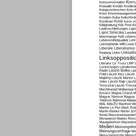
Korru
Konsumverhalten
Krawalle
Kredite
Kreditra
Kriegsverbrechen
Krim-K
Krise
Krisenmanagemen
Kroatien
Kuba
Kulturförd
Kurdistan
Kurie
kuruc.in
Käfighaltung
Kék Pont
Kö
Ladenschließungen
Lajo
Lajos Simicska
Landwir
lebenslange Haft
Lebensm
Lebensmittelqualität
Lehr
Leichtathletik-WM
Lenin
Liberale
Liberalismus
Linksalli
Keqiang
Linke
Linksoppositi
Literatur
Liz Truss
LMP
Lockerungen
Lokalismu
Rádió
László Botka
Lás
Földi
László Kiss
László
Majtényi
László Marton
L
Jeles
László Rajk
Lászl
Toroczkai
László Trócsá
Machtkampf
Mafiastaat
Kovács
Magna Charta
M
Magyar Nemzet
Magyar 
Telekom
Mahnmal
Maida
MAL
MALÉV
Manfred W
Marine Le Pen
Mark Rut
Martin Reinke
Martin Sch
Kenia
Masseneinwander
Morawiecki
Matteo Renz
Mautgebühren
Mazedoni
Medien
Meinungsfrei
Meinungsumfrage
Me
Menschenrechte
Mensc