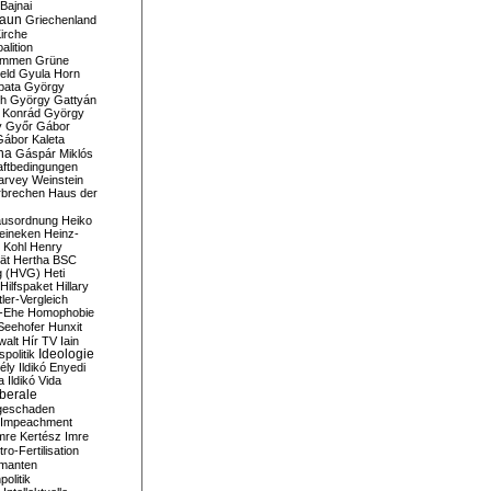
Bajnai
aun
Griechenland
irche
lition
ommen
Grüne
eld
Gyula Horn
pata
György
th
György Gattyán
 Konrád
György
y
Győr
Gábor
Gábor Kaleta
na
Gáspár Miklós
ftbedingungen
arvey Weinstein
brechen
Haus der
usordnung
Heiko
eineken
Heinz-
 Kohl
Henry
ät
Hertha BSC
g (HVG)
Heti
Hilfspaket
Hillary
tler-Vergleich
-Ehe
Homophobie
Seehofer
Hunxit
walt
Hír TV
Iain
spolitik
Ideologie
ély
Ildikó Enyedi
a
Ildikó Vida
liberale
geschaden
Impeachment
mre Kertész
Imre
itro-Fertilisation
rmanten
politik