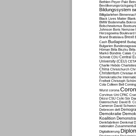
Bethlen-Peyer-Pakt
Betr
Bevölkerungsrückgang
B
Bildungssystem
Bil
Billigdarlehen
Binnennach
Black Lives Matter
Blan
BMW
Bodenmafia
Bokro
Bolschewismus
Bootsun
Johnson
Boris Nemzow
Herzegowina
Boulevard
Brexit
Brand
Bratislava
Budapest
Cash
Budap
Bulgarien
Bundestagswa
Hóman
Béla Biszku
Béla
Markó
Bündnis
Calais
Ca
Central E
Schmitt
CDU
University (CEU)
CET
Charlie Hebdo
Charlottes
China
Christchurch
Chr
Christentum
Christian 
Demokratische Internati
Freiheit
Christoph Schön
Cola
Colleen Bell
Coming
Coron
Wurst
corona
Corvinus-Uni
CPAC
Cra
Dézsi
CSU
Csíki Sör
Da
Datenschutz
David B. Co
Cameron
David Schwezo
Demogra
Debrecen
defi
Demokratie
Demokr
Koalition
Demonstra
Denkfabriken
Denkmal
D
nationalen Zusammenhal
Diplom
Digitalisierung