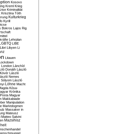
ption
Kosovo
ting
Kreml
Krieg
rise
Kriminalität
t
Krisztina Tóth
Kulturkrieg
erung
fo
Kyrill
tcse
s Bokros
Lajos Rig
tschaft
ittel
kräfte
Lehrplan
LGBTQ
LIBE
Libri
Libyen
Li
anz
on
Litauen
Lockdown
s
London
Lánchíd
zló Donáth
László
 Kövér
László
ászló Nemes
ó Sólyom
László
Löhne
nyi
Macht
Magda Kósa-
agyar Krónika
Posta
Magyar
n
Makkabiade
eber
Manipulation
te
Marktdogmen
ulz
Massaker in
ung
Mateusz
i
Matteo Salvini
en
Mazsihisz
heit
nschenhandel
henschmuggel