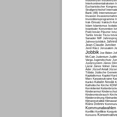
Inslovenzen
Insolvenzen
Interkontinentalraketen
I
Eucharistischer Kongres
Strafgerichtshof
Internat
Bank (IIB)
Internetsteuer
Invasion
Invasionsmahn
Investitionsprogramme
I
Irak-Einsatz
Irakisch-Ku
Islam
Islamismus
Isolat
Istanbuler Konvention
Is
Pukli
István Pásztor
Ist
Tarlós
István Tisza
Istv
Sanader
IWF
Jahrespro
Jahres
Jahresrückblick
Jean-Claude Juncker
Jenő Rácz
Jerusalem
Je
Jobbik
Joe Biden
Jo
McCain
Judentum
Judith
Varga
Jugendschutz
Jun
Justizsystem
János Dén
Lázár
János Volner
Jáno
Áder
József Antall
József
Tóbiás
Jüdische Gemei
Kapitalismus
Kapitol
Kard
Marx
Karpatoukraine
Ka
Katalin Novák
Karikó
K
Katholische Kirche
KDN
Kernklientel
Kettenbrück
Kinderarmut
Kinderschu
Kindesmissbrauch
Kirch
Kleiderordnung
Kleinanle
Klimaneutralität
Klimawan
Klára Dobrev
Kommunal
Kommunalwahlen
Konflikt
Konflikte
Konjunk
Konservativ
Konsens