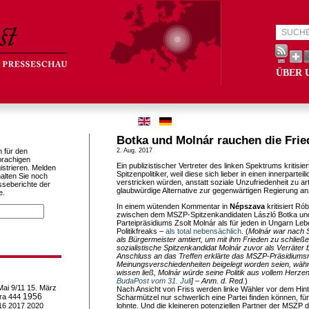
ÜBER 
Botka und Molnár rauchen die Frie
h für den
2. Aug. 2017
prachigen
Ein publizistischer Vertreter des linken Spektrums kritisi
istrieren. Melden
Spitzenpolitiker, weil diese sich lieber in einen innerparteil
alten Sie noch
verstricken würden, anstatt soziale Unzufriedenheit zu art
sseberichte der
glaubwürdige Alternative zur gegenwärtigen Regierung an
e.
In einem wütenden Kommentar in
Népszava
kritisiert Ró
zwischen dem MSZP-Spitzenkandidaten László Botka und
Parteipräsidiums Zsolt Molnár als für jeden in Ungarn 
Politikfreaks –
als total nebensächlich
. (
Molnár war nach 
als Bürgermeister amtiert, um mit ihm Frieden zu schlie
sozialistische Spitzenkandidat Molnár zuvor als Verräter 
Anschluss an das Treffen erklärte das MSZP-Präsidiumsm
Meinungsverschiedenheiten beigelegt worden seien, wäh
wissen ließ, Molnár würde seine Politik aus vollem Herzen
BudaPost vom 31. Juli
] – Anm. d. Red.
)
Mai
9/11
15. März
Nach Ansicht von Friss werden linke Wähler vor dem Hint
1956
ra
444
Scharmützel nur schwerlich eine Partei finden können, fü
16
2017
2020
lohnte. Und die kleineren potenziellen Partner der MSZP 