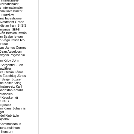
Intellektuelle
nternationaler
s
Internationaler
ional Investment
Interview
mal
Investitionen
nvestment Grade
rdistan
Iran
IS
ISIS
Israel
ionismus
tván Bethlen
István
ván Szabó
István
án Vágó
Italien
Ivo
gnose
tag
James Corney
Jean Asselborn
wgeni Prigoschin
hn Kirby
John
 Sargentini
Judit
gwähler
es Orbán
János
s Zuschlag
János
 Szájer
József
nde
Kalter Krieg
inalgesetz
Karl
sachstan
Katalin
atalonien
P
Kecskemét
e
KGB
tzgesetz
en
Klaus Johannis
ger
del
Klubrádió
politik
Kommunismus
turaussichten
e
Konsum