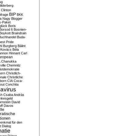
ug
ilderberg
l Clinton
BIP
frage
BKK
ka Nagy
Blogger
s-Paket
glück
Boris
Borsod 6
Bosnien-
Boykott
Braindrain
Buchhandel
Buda-
est Pride
hl
Burgberg
Bálint
 Kovács
Béla
nnon Hinnant
Carl
uropean
A
Chanukka
ville
Chemnitz
istdemokratie
Kern
Christlich-
onale
Christliche
born
CIA
Coca-
out
Conchita
avirus
sh
Csaba András
nkesgeld
rnstein
David
ff
Davos
fie
atische
tionen
enkmal für den
t
Dialog
atie