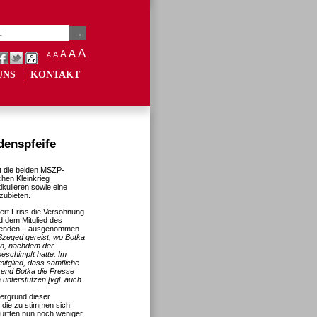
A
A
A
A
A
UNS
KONTAKT
denspfeife
ert die beiden MSZP-
ichen Kleinkrieg
ikulieren sowie eine
zubieten.
bert Friss die Versöhnung
 dem Mitglied des
Lebenden – ausgenommen
Szeged gereist, wo Botka
ßen, nachdem der
beschimpft hatte. Im
itglied, dass sämtliche
rend Botka die Presse
 unterstützen [vgl. auch
ergrund dieser
r die zu stimmen sich
dürften nun noch weniger