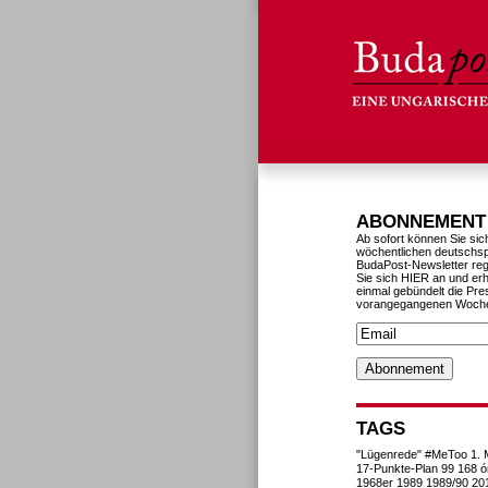
ABONNEMENT
Ab sofort können Sie sic
wöchentlichen deutschs
BudaPost-Newsletter reg
Sie sich HIER an und erh
einmal gebündelt die Pre
vorangegangenen Woch
TAGS
"Lügenrede"
#MeToo
1. 
17-Punkte-Plan
99
168 ó
1968er
1989
1989/90
20