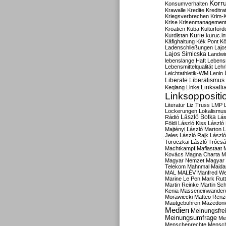
Korru
Konsumverhalten
Krawalle
Kredite
Kreditra
Kriegsverbrechen
Krim-K
Krise
Krisenmanagemen
Kroatien
Kuba
Kulturförd
Kurdistan
Kurie
kuruc.in
Käfighaltung
Kék Pont
Kö
Ladenschließungen
Lajo
Lajos Simicska
Landwir
lebenslange Haft
Lebensm
Lebensmittelqualität
Lehr
Leichtathletik-WM
Lenin
Liberale
Liberalismus
Linksalli
Keqiang
Linke
Linksoppositi
Literatur
Liz Truss
LMP
Lockerungen
Lokalismu
Rádió
László Botka
Lás
Földi
László Kiss
László
Majtényi
László Marton
L
Jeles
László Rajk
Lászl
Toroczkai
László Trócsá
Machtkampf
Mafiastaat
Kovács
Magna Charta
M
Magyar Nemzet
Magyar 
Telekom
Mahnmal
Maida
MAL
MALÉV
Manfred W
Marine Le Pen
Mark Rut
Martin Reinke
Martin Sch
Kenia
Masseneinwander
Morawiecki
Matteo Renz
Mautgebühren
Mazedoni
Medien
Meinungsfrei
Meinungsumfrage
Me
Menschenrechte
Mensc