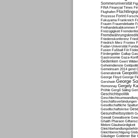
Sommeruniversität
Fig
FINA
Financial Times
Fi
Flüchtlingsp
Flughafen
Forint
Prozesse
Forsch
Fukuyama
Frankreich
F
Frauen
Frauendebatte
F
Freihandelsabkommen
F
Freizügigkeit
Fremdenfein
Fremdwährungskredit
Friedenskonferenz
Frie
Friedrich Merz
Frontex
F
Fudan-Universität
Funda
Fusion
Fußball
Fót
Föder
Fördergelder
Gallup
Gast
Gastronomie
Gaza-Konfl
Gedenken
Geert Wilde
Geheimdienste
Geldpolit
Gemeinsam 2014
gend
Geopolit
Generalstreik
George Floyd
George Fl
George So
Gershwin
Gergely K
Homonnay
Pröhle
Gergő Sáling
Geri
Geschichtspolitik
Geschlechtsumwandlun
Geschäftsverbindungen
Gesellschaftliche Spaltu
Gese
Gesellschaftskrise
Gesundheitssystem
Ge
Gewalt
Gewaltserie
Gew
Ghaith Pharaon
Giftansc
Meloni
Glaubwürdigkeit
Gleichbehandlungsbehö
Gleichberechtigung
Glob
Gläubiger
Goldener Bär