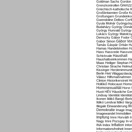
Goldman Sachs
Gordon 
Grenzz
Grenzkontrollen
Griechisch-katholische K
Großbritannien
Große Koa
Großungarn
Grundeink
Gwendoline Delbos-Corfi
Gyula Molnár
Gyöngyös
Budaházy
György Doná
György Hunvald
György
Lukács
György Matolcs
Demszky
Gábor Fodor
Gábor Vo
Gábor Simon
Tamás
Gáspár Orbán
Ha
Hamas
Handelsketten
H
Hass
Hassrede
Hassver
Haushalt
Schicksale
Haushaltseinkommen
Ha
Maas
Heiliger Stephan
H
Christian Strache
Helmut
Kissinger
Herdenimmunit
Berlin
Heti Világgazdasá
Válasz
Hilfsmaßnahmen
Clinton
Historikerstreit
Hi
Hollókő
Holocaust
Homo
Homosexualität
Horst 
Huxit
HÉV
Häusliche Ge
Lindsay
Identität
Identität
Ikonen
Ildikó Bangó Borb
Ildikó Lendvai
Ildikó Varg
Il
Illegale Einwanderung
Demokratie
Image
Ima
Imagewandel
Immobilien
Impfung
Imre Horváth
I
Nagy
Imre Pozsgay
In-v
Inflation
INA
Index
Info
Informationsfreiheit
Innen