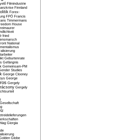
yelő
Filmindustrie
nanzkrise
Finnland
olitik
Forex-
ung
FPÖ
Francis
rans Timmermans
reedom House
reimaurer
dlichkeit
e
fried
densmarsch
ront National
mentalismus
alisierung
arbeiter
ikt
Geburtenrate
rs
Gefängnis
ik
Gemeinsam-PM
Gender Studies
ik
George Clooney
oys
George
ros
Gergely
arácsony
Gergely
chtsurteil
g
Gesellschaft
ng
tz
treidelieferungen
erkschaften
hlag
Giorgia
rde
alisierung
Golden Globe