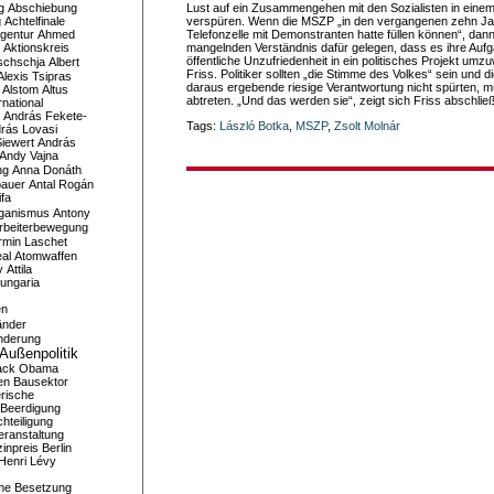
g
Abschiebung
Lust auf ein Zusammengehen mit den Sozialisten in eine
g
Achtelfinale
verspüren. Wenn die MSZP „in den vergangenen zehn Jah
gentur
Ahmed
Telefonzelle mit Demonstranten hatte füllen können“, da
Aktionskreis
mangelnden Verständnis dafür gelegen, dass es ihre Auf
öffentliche Unzufriedenheit in ein politisches Projekt umz
schschja
Albert
Friss. Politiker sollten „die Stimme des Volkes“ sein und di
Alexis Tsipras
daraus ergebende riesige Verantwortung nicht spürten, 
Alstom
Altus
abtreten. „Und das werden sie“, zeigt sich Friss abschli
national
András Fekete-
Tags:
László Botka
,
MSZP
,
Zsolt Molnár
rás Lovasi
iewert
András
Andy Vajna
ng
Anna Donáth
bauer
Antal Rogán
ifa
iganismus
Antony
rbeiterbewegung
rmin Laschet
al
Atomwaffen
y
Attila
ungaria
en
änder
nderung
Außenpolitik
ack Obama
en
Bausektor
rische
Beerdigung
hteiligung
eranstaltung
inpreis
Berlin
Henri Lévy
me
Besetzung