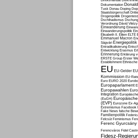
Direktmandat
Diskrimini
Donald
Dokumentation
Tusk
Donau
Doping
Dop
Staatsbürgerschaft
Dritt
Drogenpolitik
Drogentestp
Dschihadismus
Dschung
Verordnung
Dávid Vitézy
Einwanderung
Einwan
Einwanderungspolitik
Ein
Elisabeth II.
Eliten
ELTE
Emmanuel Macron
En
Energiepolitik
Ságvári
Entradikalisierung
Entsc
Entwicklung
Erasmus
Erb
Erinnerung
Erklärung vo
ERSTE Group
Erster We
Establishment
Ethnische
EU
EU-Gelder
EU
Kommission
EU-Rats
Euro
EURO 2020
Eurob
Europaparlament
E
Europawahlen
Euro
Integration
Europäische
Europäische 
(EuGH)
(EVP)
Eurozone
Ex-Ag
Extremismus
Facebook
Fake News
falsche Bew
Familienpolitik
Federic
Felcsút
Feminismus
Fer
Ferenc Gyurcsány
Ferencváros
Fidel Castr
Fidesz-Regieru