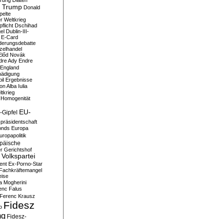
erung
Diäten
 Trump
Donald
pelte
er Weltkrieg
flicht
Dschihad
el
Dublin-III-
E-Card
derungsdebatte
zelhandel
Előd Novák
dre Ady
Endre
England
hädigung
il
Ergebnisse
n Alba Iulia
ltkrieg
 Homogenität
EU-
-Gipfel
präsidentschaft
onds
Europa
uropapolitik
päische
r Gerichtshof
Volkspartei
ent
Ex-Porno-Star
Fachkräftemangel
eise
a Mogherini
enc Falus
Ferenc Krausz
Fidesz
o
ng
Fidesz-