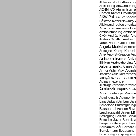
Abhörverdacht
Abrüstun
Abtreibung
Abwanderun
AENM
AfD
Afghanistan
a
Hamed
Ahmet Davutoglu
AKW Paks
AKW Sapori
Pásztor
Alexei Nawalny
Aljaksandr Lukaschenka
Amazonas
Amnesty Inter
Amtseinführung
Amtssitz
Győr
András Heisler
And
András Schiffer
András S
Veres
André Goodfriend
Angela Merkel
Anhöru
Annegret Kramp-Karren
Anti-
Anti-IS-Koalition
Ant
Antisemitismus
Antiz
Blinken
Arabische Liga
A
Arbeitsmarkt
Armee
A
Armut
Asien
Asyl
Atomde
Attentat
Attila Mesterház
Vidnyánszky
ATV
Audi H
Aufnahmezentren
Auftragsvergabeverfahr
Auslandsungarn
Ausl
Ausschreitungen
Auswa
Autoindustrie
Autonomie
Baja
Balkan
Banken
Bar
Barcelona
Barvergütung
Bausparsubvention
Baye
Landtagswahl
BayernLB
Befragung
Belarus
Benac
Benedek Jávor
Benefizv
Benjamin Netanjahu
Benz
Bernadett Széll
Bernard-
Bertelsmann
Besatzung
Beschäftigungsprogram