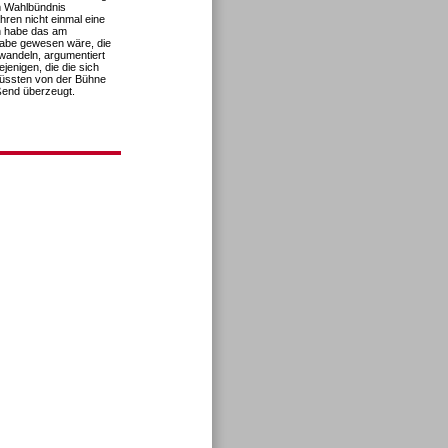
m Wahlbündnis
ren nicht einmal eine
nn habe das am
gabe gewesen wäre, die
uwandeln, argumentiert
ejenigen, die die sich
müssten von der Bühne
eßend überzeugt.