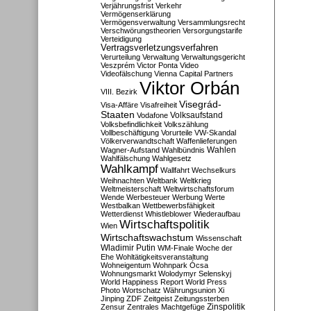
Verjährungsfrist
Verkehr
Vermögenserklärung
Vermögensverwaltung
Versammlungsrecht
Verschwörungstheorien
Versorgungstarife
Verteidigung
Vertragsverletzungsverfahren
Verurteilung
Verwaltung
Verwaltungsgericht
Veszprém
Victor Ponta
Video
Videofälschung
Vienna Capital Partners
Viktor Orbán
VIII. Bezirk
Visegrád-
Visa-Affäre
Visafreiheit
Staaten
Vodafone
Volksaufstand
Volksbefindlichkeit
Volkszählung
Vollbeschäftigung
Vorurteile
VW-Skandal
Völkerverwandtschaft
Waffenlieferungen
Wahlen
Wagner-Aufstand
Wahlbündnis
Wahlfälschung
Wahlgesetz
Wahlkampf
Wallfahrt
Wechselkurs
Weihnachten
Weltbank
Weltkrieg
Weltmeisterschaft
Weltwirtschaftsforum
Wende
Werbesteuer
Werbung
Werte
Westbalkan
Wettbewerbsfähigkeit
Wetterdienst
Whistleblower
Wiederaufbau
Wirtschaftspolitik
Wien
Wirtschaftswachstum
Wissenschaft
Wladimir Putin
WM-Finale
Woche der
Ehe
Wohltätigkeitsveranstaltung
Wohneigentum
Wohnpark Ócsa
Wohnungsmarkt
Wolodymyr Selenskyj
World Happiness Report
World Press
Photo
Wortschatz
Währungsunion
Xi
Jinping
ZDF
Zeitgeist
Zeitungssterben
Zensur
Zentrales Machtgefüge
Zinspolitik