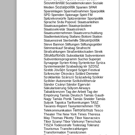
Souveränität
Sozialdemokraten
Soziale
Sozialpolitik
Medien
Spanien
SPAR
Spareinlagen
Sparmaßnahmen
Sparpolitik
SPD
Spenden
Spionage
Spirit FM
Spitzelvorwürfe
Spitzenämter
Sportpolitik
Sprache
Srđa Popović
Staatsanleihen
Staatsausgaben
Staatspräsident
Staatssekretär
Staatsstreich
Staatsunternehmen
Staatsverschuldung
Stadtentwicklung
Stafano Bottoni
Station
Steuerpolitik
Statuenstreit
Sterbehilfe
Steve Bannon
Stiftungen
Stiftungsgelder
Stimmenkauf
Strabag
Strafrecht
Strafzahlungen
Straßenblockaden
Streik
Strukturfonds
Subsidiarität
Subventionen
Subventionsprogramm
Suchoi Superjet
Synagoge
Syrien-Krieg
Syrienkrise
Syriza
Systemwandel
Szabadság tér
SZDSZ
Szebb Jövőért
Szeged
Sziget-Festival
Szilveszter Ókovács
Szilárd Demeter
Szolidaritás
Szárszó
Századvég
Székler
Székler-Autonomie
Székésféhervár
Sándor Csányi
Sándor Egervári
Säkularisierung
Sólyom Airways
Tabaklizenzen
Tag der Arbeit
Tag der
Empörung
Tamás Deutsch
Tamás Gaudi-
Nagy
Tamás Portik
Tamás Sneider
Tamás
Sulyok
Tapolca
Tarifsenkungen
TASZ
Tavares-Report
Taxiunternehmen
TEK
Terrorismus
Telekommunikation
Tesco
Theater
The New York Times
Theresa
May
Thomas Piketty
Tibor Navracsics
Tibor Szanyi
Tibor Várkonyi
Tierschutz
TISZA
Todesstrafe
Todestag
Toleranz
Tourismus
Transferzahlungen
Transformation
Transitzonen