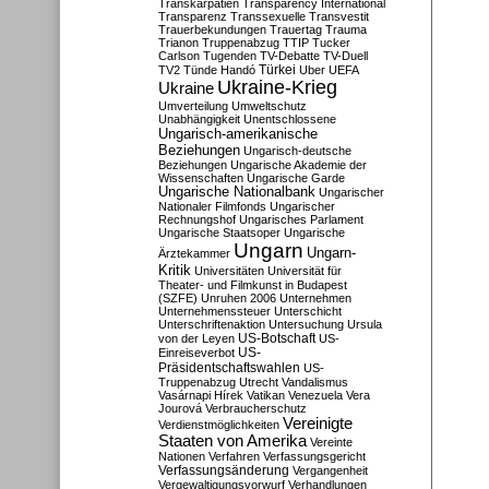
Transkarpatien
Transparency International
Transparenz
Transsexuelle
Transvestit
Trauerbekundungen
Trauertag
Trauma
Trianon
Truppenabzug
TTIP
Tucker
Carlson
Tugenden
TV-Debatte
TV-Duell
Türkei
TV2
Tünde Handó
Uber
UEFA
Ukraine-Krieg
Ukraine
Umverteilung
Umweltschutz
Unabhängigkeit
Unentschlossene
Ungarisch-amerikanische
Beziehungen
Ungarisch-deutsche
Beziehungen
Ungarische Akademie der
Wissenschaften
Ungarische Garde
Ungarische Nationalbank
Ungarischer
Nationaler Filmfonds
Ungarischer
Rechnungshof
Ungarisches Parlament
Ungarische Staatsoper
Ungarische
Ungarn
Ungarn-
Ärztekammer
Kritik
Universitäten
Universität für
Theater- und Filmkunst in Budapest
(SZFE)
Unruhen 2006
Unternehmen
Unternehmenssteuer
Unterschicht
Unterschriftenaktion
Untersuchung
Ursula
US-Botschaft
von der Leyen
US-
US-
Einreiseverbot
Präsidentschaftswahlen
US-
Truppenabzug
Utrecht
Vandalismus
Vasárnapi Hírek
Vatikan
Venezuela
Vera
Jourová
Verbraucherschutz
Vereinigte
Verdienstmöglichkeiten
Staaten von Amerika
Vereinte
Nationen
Verfahren
Verfassungsgericht
Verfassungsänderung
Vergangenheit
Vergewaltigungsvorwurf
Verhandlungen