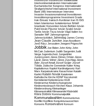
Inslovenzen
Insolvenzen
Intellektuelle
Interkontinentalraketen
Internationaler
Eucharistischer Kongress
Internationaler
Strafgerichtshof
International Investment
Bank (IIB)
Internetsteuer
Interview
Invasion
Invasionsmahnmal
Investitionen
Investitionsprogramme
Investment Grade
Irak-Einsatz
Irakisch-Kurdistan
Iran
IS
ISIS
Israel
Islam
Islamismus
Isolationismus
Istanbuler Konvention
István Bethlen
István
Pukli
István Pásztor
István Szabó
István
Tarlós
István Tisza
István Vágó
Italien
Ivo
Sanader
IWF
Jahresprognose
Jahrestag
Jahresrückblick
James Corney
Jean-Claude Juncker
Jean Asselborn
Jenő Rácz
Jerusalem
Jewgeni Prigoschin
Jobbik
Joe Biden
John Kirby
John
McCain
Judentum
Judith Sargentini
Judit
Varga
Jugendschutz
Jungwähler
Justizsystem
János Dénes Orbán
János
Lázár
János Volner
János Zuschlag
János
Áder
József Antall
József Szájer
József
Tóbiás
Jüdische Gemeinde
Kalter Krieg
Kapitalismus
Kapitol
Kardinalgesetz
Karl
Marx
Karpatoukraine
Kasachstan
Katalin
Katalin Novák
Karikó
Katalonien
Katholische Kirche
KDNP
Kecskemét
Kernklientel
Kettenbrücke
KGB
Kinderarmut
Kinderschutzgesetz
Kindesmissbrauch
Kirchen
Klaus Johannis
Kleiderordnung
Kleinanleger
Klimaneutralität
Klimawandel
Klubrádió
Klára Dobrev
Kommunalpolitik
Kommunalwahlen
Kommunismus
Konflikt
Konflikte
Konjunkturaussichten
Konservative
Konsens
Konsum