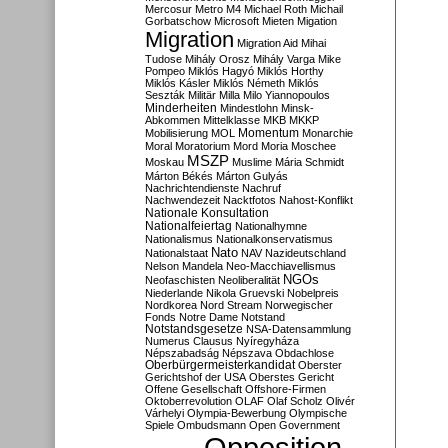
Mercosur
Metro M4
Michael Roth
Michail
Gorbatschow
Microsoft
Mieten
Migation
Migration
Migration Aid
Mihai
Tudose
Mihály Orosz
Mihály Varga
Mike
Pompeo
Miklós Hagyó
Miklós Horthy
Miklós Kásler
Miklós Németh
Miklós
Seszták
Militär
Milla
Milo Yiannopoulos
Minderheiten
Mindestlohn
Minsk-
Abkommen
Mittelklasse
MKB
MKKP
Momentum
Mobilisierung
MOL
Monarchie
Moral
Moratorium
Mord
Moria
Moschee
MSZP
Moskau
Muslime
Mária Schmidt
Márton Békés
Márton Gulyás
Nachrichtendienste
Nachruf
Nachwendezeit
Nacktfotos
Nahost-Konflikt
Nationale Konsultation
Nationalfeiertag
Nationalhymne
Nationalismus
Nationalkonservatismus
Nato
Nationalstaat
NAV
Nazideutschland
Nelson Mandela
Neo-Macchiavellismus
NGOs
Neofaschisten
Neoliberalität
Niederlande
Nikola Gruevski
Nobelpreis
Nordkorea
Nord Stream
Norwegischer
Fonds
Notre Dame
Notstand
Notstandsgesetze
NSA-Datensammlung
Numerus Clausus
Nyíregyháza
Népszabadság
Népszava
Obdachlose
Oberbürgermeisterkandidat
Oberster
Gerichtshof der USA
Oberstes Gericht
Offene Gesellschaft
Offshore-Firmen
Oktoberrevolution
OLAF
Olaf Scholz
Olivér
Várhelyi
Olympia-Bewerbung
Olympische
Spiele
Ombudsmann
Open Government
Opposition