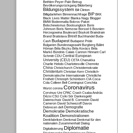
Bethlen-Peyer-Pakt
Betrug
Bevölkerungsrückgang
Bilderberg
Bildungssystem
Bill Clinton
BIP
Billigdarlehen
Binnennachfrage
BKK
Black Lives Matter
Blanka Nagy
Blogger
BMW
Bodenmafia
Bokros-Paket
Bolschewismus
Bootsunglück
Boris
Johnson
Boris Nemzow
Borsod 6
Bosnien-
Herzegowina
Boulevard
Boykott
Braindrain
Brexit
Brand
Bratislava
Buchhandel
Buda-
Budapest
Cash
Budapest Pride
Bulgarien
Bundestagswahl
Burgberg
Bálint
Hóman
Béla Biszku
Béla Kovács
Béla
Markó
Bündnis
Calais
Cannon Hinnant
Carl
Central European
Schmitt
CDU
University (CEU)
CETA
Chanukka
Charlie Hebdo
Charlottesville
Chemnitz
China
Christchurch
Christdemokratie
Christentum
Christian Kern
Christlich-
Demokratische Internationale
Christliche
Freiheit
Christoph Schönborn
CIA
Coca-
Cola
Colleen Bell
Comingout
Conchita
Coronavirus
Wurst
corona
Corvinus-Uni
CPAC
Crash
Csaba András
Dézsi
CSU
Csíki Sör
Dankesgeld
Datenschutz
David B. Cornstein
David
Cameron
David Schwezoff
Davos
Demografie
Debrecen
defi
Demokratie
Demokratische
Koalition
Demonstrationen
Denkfabriken
Denkmal
Denkmal für den
nationalen Zusammenhalt
Dialog
Diplomatie
Digitalisierung