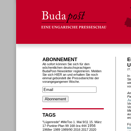
ABONNEMENT
E
Ab sofort können Sie sich für den
U
wöchentlichen deutschsprachigen
27
BudaPost-Newsletter registrieren. Melden
Sie sich HIER an und erhalten Sie noch
In
einmal gebündelt die Presseberichte der
St
vorangegangenen Woche.
wi
vo
Am
Pa
Ju
Ve
Ve
Mi
TAGS
au
wo
"Lügenrede"
#MeToo
1. Mai
9/11
15. März
Fü
1956
17-Punkte-Plan
99
168 óra
444
bü
1968er
1989
1989/90
2016
2017
2020