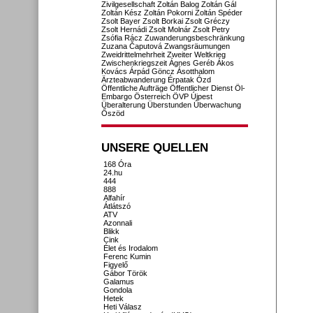
Zivilgesellschaft
Zoltán Balog
Zoltán Gál
Zoltán Kész
Zoltán Pokorni
Zoltán Spéder
Zsolt Bayer
Zsolt Borkai
Zsolt Gréczy
Zsolt Hernádi
Zsolt Molnár
Zsolt Petry
Zsófia Rácz
Zuwanderungsbeschränkung
Zuzana Čaputová
Zwangsräumungen
Zweidrittelmehrheit
Zweiter Weltkrieg
Zwischenkriegszeit
Ágnes Geréb
Ákos
Kovács
Árpád Göncz
Ásotthalom
Ärzteabwanderung
Érpatak
Ózd
Öffentliche Aufträge
Öffentlicher Dienst
Öl-
Embargo
Österreich
ÖVP
Újpest
Überalterung
Überstunden
Überwachung
Őszöd
UNSERE QUELLEN
168 Óra
24.hu
444
888
Alfahír
Átlátszó
ATV
Azonnali
Blikk
Cink
Élet és Irodalom
Ferenc Kumin
Figyelő
Gábor Török
Galamus
Gondola
Hetek
Heti Válasz