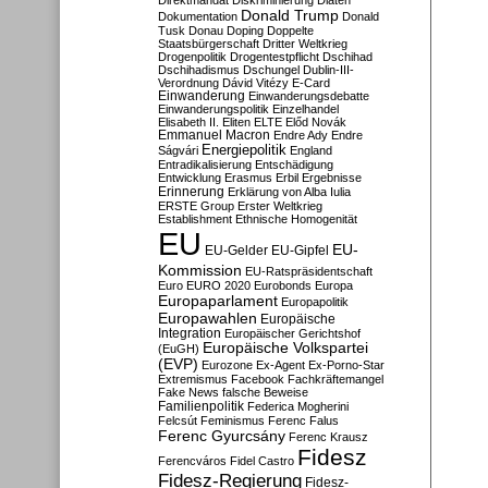
Direktmandat
Diskriminierung
Diäten
Donald Trump
Dokumentation
Donald
Tusk
Donau
Doping
Doppelte
Staatsbürgerschaft
Dritter Weltkrieg
Drogenpolitik
Drogentestpflicht
Dschihad
Dschihadismus
Dschungel
Dublin-III-
Verordnung
Dávid Vitézy
E-Card
Einwanderung
Einwanderungsdebatte
Einwanderungspolitik
Einzelhandel
Elisabeth II.
Eliten
ELTE
Előd Novák
Emmanuel Macron
Endre Ady
Endre
Energiepolitik
Ságvári
England
Entradikalisierung
Entschädigung
Entwicklung
Erasmus
Erbil
Ergebnisse
Erinnerung
Erklärung von Alba Iulia
ERSTE Group
Erster Weltkrieg
Establishment
Ethnische Homogenität
EU
EU-
EU-Gelder
EU-Gipfel
Kommission
EU-Ratspräsidentschaft
Euro
EURO 2020
Eurobonds
Europa
Europaparlament
Europapolitik
Europawahlen
Europäische
Integration
Europäischer Gerichtshof
Europäische Volkspartei
(EuGH)
(EVP)
Eurozone
Ex-Agent
Ex-Porno-Star
Extremismus
Facebook
Fachkräftemangel
Fake News
falsche Beweise
Familienpolitik
Federica Mogherini
Felcsút
Feminismus
Ferenc Falus
Ferenc Gyurcsány
Ferenc Krausz
Fidesz
Ferencváros
Fidel Castro
Fidesz-Regierung
Fidesz-