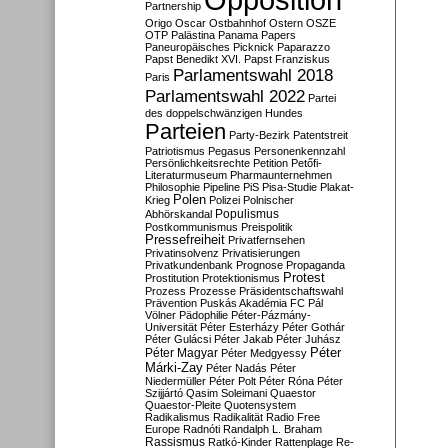
Partnership
Origo
Oscar
Ostbahnhof
Ostern
OSZE
OTP
Palästina
Panama Papers
Paneuropäisches Picknick
Paparazzo
Papst Benedikt XVI.
Papst Franziskus
Parlamentswahl 2018
Paris
Parlamentswahl 2022
Partei
des doppelschwänzigen Hundes
Parteien
Party-Bezirk
Patentstreit
Patriotismus
Pegasus
Personenkennzahl
Persönlichkeitsrechte
Petition
Petőfi-
Literaturmuseum
Pharmaunternehmen
Philosophie
Pipeline
PiS
Pisa-Studie
Plakat-
Polen
Krieg
Polizei
Polnischer
Populismus
Abhörskandal
Postkommunismus
Preispolitik
Pressefreiheit
Privatfernsehen
Privatinsolvenz
Privatisierungen
Privatkundenbank
Prognose
Propaganda
Protest
Prostitution
Protektionismus
Prozess
Prozesse
Präsidentschaftswahl
Prävention
Puskás Akadémia FC
Pál
Völner
Pädophilie
Péter-Pázmány-
Universität
Péter Esterházy
Péter Gothár
Péter Gulácsi
Péter Jakab
Péter Juhász
Péter
Péter Magyar
Péter Medgyessy
Márki-Zay
Péter Nadás
Péter
Niedermüller
Péter Polt
Péter Róna
Péter
Szijjártó
Qasim Soleimani
Quaestor
Quaestor-Pleite
Quotensystem
Radikalismus
Radikalität
Radio Free
Europe
Radnóti
Randalph L. Braham
Rassismus
Ratkó-Kinder
Rattenplage
Re-