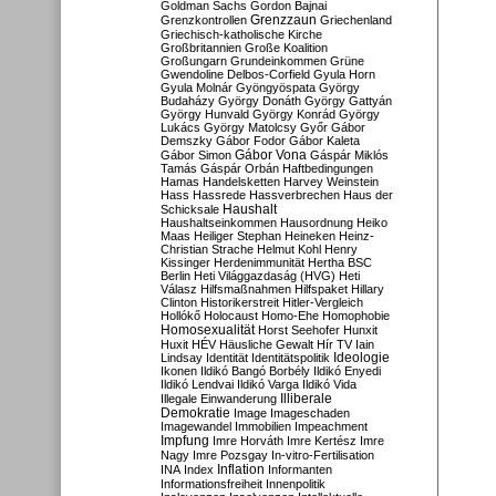
Goldman Sachs
Gordon Bajnai
Grenzzaun
Grenzkontrollen
Griechenland
Griechisch-katholische Kirche
Großbritannien
Große Koalition
Großungarn
Grundeinkommen
Grüne
Gwendoline Delbos-Corfield
Gyula Horn
Gyula Molnár
Gyöngyöspata
György
Budaházy
György Donáth
György Gattyán
György Hunvald
György Konrád
György
Lukács
György Matolcsy
Győr
Gábor
Demszky
Gábor Fodor
Gábor Kaleta
Gábor Vona
Gábor Simon
Gáspár Miklós
Tamás
Gáspár Orbán
Haftbedingungen
Hamas
Handelsketten
Harvey Weinstein
Hass
Hassrede
Hassverbrechen
Haus der
Haushalt
Schicksale
Haushaltseinkommen
Hausordnung
Heiko
Maas
Heiliger Stephan
Heineken
Heinz-
Christian Strache
Helmut Kohl
Henry
Kissinger
Herdenimmunität
Hertha BSC
Berlin
Heti Világgazdaság (HVG)
Heti
Válasz
Hilfsmaßnahmen
Hilfspaket
Hillary
Clinton
Historikerstreit
Hitler-Vergleich
Hollókő
Holocaust
Homo-Ehe
Homophobie
Homosexualität
Horst Seehofer
Hunxit
Huxit
HÉV
Häusliche Gewalt
Hír TV
Iain
Lindsay
Identität
Identitätspolitik
Ideologie
Ikonen
Ildikó Bangó Borbély
Ildikó Enyedi
Ildikó Lendvai
Ildikó Varga
Ildikó Vida
Illiberale
Illegale Einwanderung
Demokratie
Image
Imageschaden
Imagewandel
Immobilien
Impeachment
Impfung
Imre Horváth
Imre Kertész
Imre
Nagy
Imre Pozsgay
In-vitro-Fertilisation
Inflation
INA
Index
Informanten
Informationsfreiheit
Innenpolitik