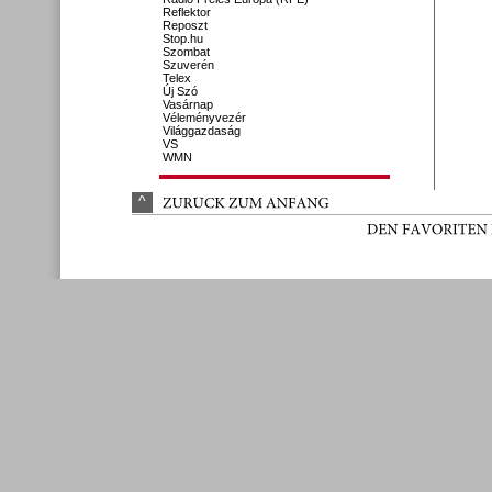
Reflektor
Reposzt
Stop.hu
Szombat
Szuverén
Telex
Új Szó
Vasárnap
Véleményvezér
Világgazdaság
VS
WMN
^
ZURÜ
CK 
ZUM 
ANFANG
DEN 
FAVORITEN 