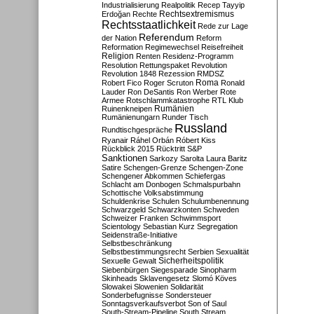
Industrialisierung
Realpolitik
Recep Tayyip
Rechtsextremismus
Erdoğan
Rechte
Rechtsstaatlichkeit
Rede zur Lage
Referendum
der Nation
Reform
Reformation
Regimewechsel
Reisefreiheit
Religion
Renten
Residenz-Programm
Resolution
Rettungspaket
Revolution
Revolution 1848
Rezession
RMDSZ
Roma
Robert Fico
Roger Scruton
Ronald
Lauder
Ron DeSantis
Ron Werber
Rote
Armee
Rotschlammkatastrophe
RTL Klub
Ruinenkneipen
Rumänien
Rumänienungarn
Runder Tisch
Russland
Rundtischgespräche
Ryanair
Ráhel Orbán
Róbert Kiss
Rückblick 2015
Rücktritt
S&P
Sanktionen
Sarkozy
Sarolta Laura Baritz
Satire
Schengen-Grenze
Schengen-Zone
Schengener Abkommen
Schiefergas
Schlacht am Donbogen
Schmalspurbahn
Schottische Volksabstimmung
Schuldenkrise
Schulen
Schulumbenennung
Schwarzgeld
Schwarzkonten
Schweden
Schweizer Franken
Schwimmsport
Scientology
Sebastian Kurz
Segregation
Seidenstraße-Initiative
Selbstbeschränkung
Selbstbestimmungsrecht
Serbien
Sexualität
Sicherheitspolitik
Sexuelle Gewalt
Siebenbürgen
Siegesparade
Sinopharm
Skinheads
Sklavengesetz
Slomó Köves
Slowakei
Slowenien
Solidarität
Sonderbefugnisse
Sondersteuer
Sonntagsverkaufsverbot
Son of Saul
South-Stream-Pipeline
South Stream