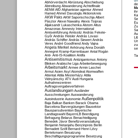
un
Abhörverdacht
Abrüstung
Abschiebung
de
Abtreibung
Abwanderung
Achtelfinale
Ma
AENM
AfD
Afghanistan
agentur
Ahmed
ih
Hamed
Ahmet Davutoglu
Aktionskreis
Ka
AKW Paks
AKW Saporischschja
Albert
Se
Pásztor
Alexei Nawalny
Alexis Tsipras
Eu
Aljaksandr Lukaschenka
Alstom
Altus
Zu
Amazonas
Amnesty International
Sa
Amtseinführung
Amtssitz
András Fekete-
Au
Győr
András Heisler
András Lovasi
Li
András Schiffer
András Siewert
András
Un
Veres
André Goodfriend
Andy Vajna
zu
Angela Merkel
Anhörung
Anna Donáth
se
Annegret Kramp-Karrenbauer
Antal Rogán
Anti-
Anti-IS-Koalition
Antifa
Ta
Antisemitismus
Antiziganismus
Antony
Blinken
Arabische Liga
Arbeiterbewegung
Arbeitsmarkt
Armee
Armin Laschet
Armut
Asien
Asyl
Atomdeal
Atomwaffen
Attentat
Attila Mesterházy
Attila
Vidnyánszky
ATV
Audi Hungaria
Aufnahmezentren
Auftragsvergabeverfahren
Auslandsungarn
Ausländer
Ausschreitungen
Auswanderung
Außenpolitik
Autoindustrie
Autonomie
Baja
Balkan
Banken
Barack Obama
Barcelona
Barvergütungen
Bausektor
Bausparsubvention
Bayerische
Landtagswahl
BayernLB
Beerdigung
Befragung
Belarus
Benachteiligung
Benedek Jávor
Benefizveranstaltung
Benjamin Netanjahu
Benzinpreis
Berlin
Bernadett Széll
Bernard-Henri Lévy
Bertelsmann
Besatzung
Beschäftigungsprogramme
Besetzung