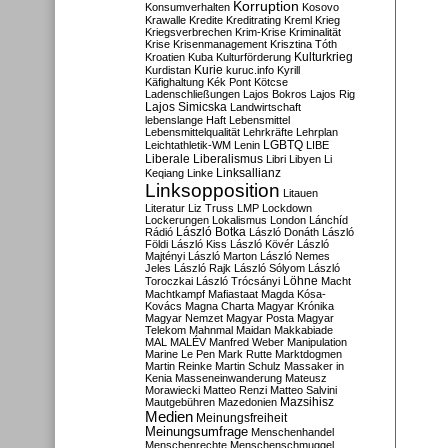
Korruption
Konsumverhalten
Kosovo
Krawalle
Kredite
Kreditrating
Kreml
Krieg
Kriegsverbrechen
Krim-Krise
Kriminalität
Krise
Krisenmanagement
Krisztina Tóth
Kulturkrieg
Kroatien
Kuba
Kulturförderung
Kurdistan
Kurie
kuruc.info
Kyrill
Käfighaltung
Kék Pont
Kötcse
Ladenschließungen
Lajos Bokros
Lajos Rig
Lajos Simicska
Landwirtschaft
lebenslange Haft
Lebensmittel
Lebensmittelqualität
Lehrkräfte
Lehrplan
LGBTQ
Leichtathletik-WM
Lenin
LIBE
Liberale
Liberalismus
Libri
Libyen
Li
Linksallianz
Keqiang
Linke
Linksopposition
Litauen
Literatur
Liz Truss
LMP
Lockdown
Lockerungen
Lokalismus
London
Lánchíd
Rádió
László Botka
László Donáth
László
Földi
László Kiss
László Kövér
László
Majtényi
László Marton
László Nemes
Jeles
László Rajk
László Sólyom
László
Löhne
Toroczkai
László Trócsányi
Macht
Machtkampf
Mafiastaat
Magda Kósa-
Kovács
Magna Charta
Magyar Krónika
Magyar Nemzet
Magyar Posta
Magyar
Telekom
Mahnmal
Maidan
Makkabiade
MAL
MALÉV
Manfred Weber
Manipulation
Marine Le Pen
Mark Rutte
Marktdogmen
Martin Reinke
Martin Schulz
Massaker in
Kenia
Masseneinwanderung
Mateusz
Morawiecki
Matteo Renzi
Matteo Salvini
Mautgebühren
Mazedonien
Mazsihisz
Medien
Meinungsfreiheit
Meinungsumfrage
Menschenhandel
Menschenrechte
Menschenschmuggel