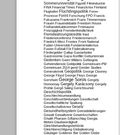
Sommeruniversität
Figyelő
Filmindustrie
FINA
Financial Times
Finanzkrise
Finnland
Flüchtlingspolitik
Flughafen
Forex-
Forint
Prozesse
Forschung
FPÖ
Francis
Fukuyama
Frankreich
Frans Timmermans
Frauen
Frauendebatte
Freedom House
Freihandelsabkommen
Freimaurer
Freizügigkeit
Fremdenfeindlichkeit
Fremdwährungskredite
fried
Friedenskonferenz
Friedensmarsch
Friedrich Merz
Frontex
Front National
Fudan-Universität
Fundamentalismus
Fusion
Fußball
Fót
Föderalisierung
Fördergelder
Gallup
Gastarbeiter
Gastronomie
Gaza-Konflikt
Geburtenrate
Gedenken
Geert Wilders
Gefängnis
Geheimdienste
Geldpolitik
Gemeinsam-PM
Gemeinsam 2014
gend
Gender Studies
Geopolitik
Generalstreik
George Clooney
George Floyd
George Floys
George
George Soros
Gershwin
Gergely
Gergely Karácsony
Homonnay
Gergely
Pröhle
Gergő Sáling
Gerichtsurteil
Geschichtspolitik
Geschlechtsumwandlung
Geschäftsverbindungen
Gesellschaft
Gesellschaftliche Spaltung
Gesetz
Gesellschaftskrise
Gesundheitssystem
Getreidelieferungen
Gewalt
Gewaltserie
Gewerkschaften
Ghaith Pharaon
Giftanschlag
Giorgia
Meloni
Glaubwürdigkeit
Gleichbehandlungsbehörde
Gleichberechtigung
Globalisierung
Gläubiger
Goldener Bär
Golden Globe