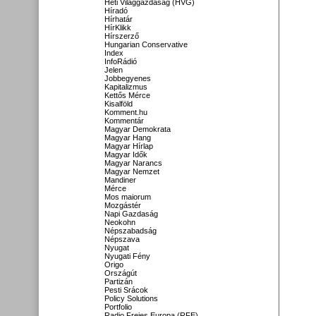
Heti Világgazdaság (HVG)
Híradó
Hírhatár
HírKlikk
Hírszerző
Hungarian Conservative
Index
InfoRádió
Jelen
Jobbegyenes
Kapitalizmus
Kettős Mérce
Kisalföld
Komment.hu
Kommentár
Magyar Demokrata
Magyar Hang
Magyar Hírlap
Magyar Idők
Magyar Narancs
Magyar Nemzet
Mandiner
Mérce
Mos maiorum
Mozgástér
Napi Gazdaság
Neokohn
Népszabadság
Népszava
Nyugat
Nyugati Fény
Origo
Országút
Partizán
Pesti Srácok
Policy Solutions
Portfolio
Radio Freies Europa (RFE)