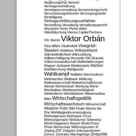
Verjährungsfrist
Verkehr
Vermögenserklärung
Vermögensverwaltung
Versammlungsrecht
Verschwörungstheorien
Versorgungstarife
Verteidigung
Vertragsverletzungsverfahren
Verurteilung
Verwaltung
Verwaltungsgericht
Veszprém
Victor Ponta
Video
Videofälschung
Vienna Capital Partners
Viktor Orbán
VIII. Bezirk
Visegrád-
Visa-Affäre
Visafreiheit
Staaten
Vodafone
Volksaufstand
Volksbefindlichkeit
Volkszählung
Vollbeschäftigung
Vorurteile
VW-Skandal
Völkerverwandtschaft
Waffenlieferungen
Wahlen
Wagner-Aufstand
Wahlbündnis
Wahlfälschung
Wahlgesetz
Wahlkampf
Wallfahrt
Wechselkurs
Weihnachten
Weltbank
Weltkrieg
Weltmeisterschaft
Weltwirtschaftsforum
Wende
Werbesteuer
Werbung
Werte
Westbalkan
Wettbewerbsfähigkeit
Wetterdienst
Whistleblower
Wiederaufbau
Wirtschaftspolitik
Wien
Wirtschaftswachstum
Wissenschaft
Wladimir Putin
WM-Finale
Woche der
Ehe
Wohltätigkeitsveranstaltung
Wohneigentum
Wohnpark Ócsa
Wohnungsmarkt
Wolodymyr Selenskyj
World Happiness Report
World Press
Photo
Wortschatz
Währungsunion
Xi
Jinping
ZDF
Zeitgeist
Zeitungssterben
Zensur
Zentrales Machtgefüge
Zinspolitik