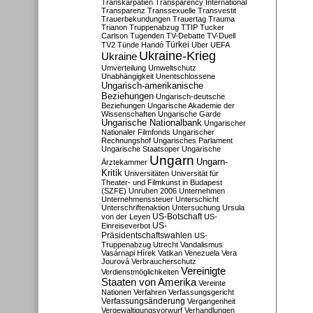
Transkarpatien
Transparency International
Transparenz
Transsexuelle
Transvestit
Trauerbekundungen
Trauertag
Trauma
Trianon
Truppenabzug
TTIP
Tucker
Carlson
Tugenden
TV-Debatte
TV-Duell
Türkei
TV2
Tünde Handó
Uber
UEFA
Ukraine-Krieg
Ukraine
Umverteilung
Umweltschutz
Unabhängigkeit
Unentschlossene
Ungarisch-amerikanische
Beziehungen
Ungarisch-deutsche
Beziehungen
Ungarische Akademie der
Wissenschaften
Ungarische Garde
Ungarische Nationalbank
Ungarischer
Nationaler Filmfonds
Ungarischer
Rechnungshof
Ungarisches Parlament
Ungarische Staatsoper
Ungarische
Ungarn
Ungarn-
Ärztekammer
Kritik
Universitäten
Universität für
Theater- und Filmkunst in Budapest
(SZFE)
Unruhen 2006
Unternehmen
Unternehmenssteuer
Unterschicht
Unterschriftenaktion
Untersuchung
Ursula
US-Botschaft
von der Leyen
US-
US-
Einreiseverbot
Präsidentschaftswahlen
US-
Truppenabzug
Utrecht
Vandalismus
Vasárnapi Hírek
Vatikan
Venezuela
Vera
Jourová
Verbraucherschutz
Vereinigte
Verdienstmöglichkeiten
Staaten von Amerika
Vereinte
Nationen
Verfahren
Verfassungsgericht
Verfassungsänderung
Vergangenheit
Vergewaltigungsvorwurf
Verhandlungen