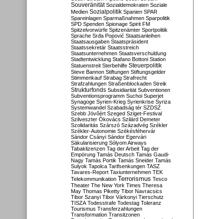
Souveränität
Sozialdemokraten
Soziale
Sozialpolitik
Medien
Spanien
SPAR
Spareinlagen
Sparmaßnahmen
Sparpolitik
SPD
Spenden
Spionage
Spirit FM
Spitzelvorwürfe
Spitzenämter
Sportpolitik
Sprache
Srđa Popović
Staatsanleihen
Staatsausgaben
Staatspräsident
Staatssekretär
Staatsstreich
Staatsunternehmen
Staatsverschuldung
Stadtentwicklung
Stafano Bottoni
Station
Steuerpolitik
Statuenstreit
Sterbehilfe
Steve Bannon
Stiftungen
Stiftungsgelder
Stimmenkauf
Strabag
Strafrecht
Strafzahlungen
Straßenblockaden
Streik
Strukturfonds
Subsidiarität
Subventionen
Subventionsprogramm
Suchoi Superjet
Synagoge
Syrien-Krieg
Syrienkrise
Syriza
Systemwandel
Szabadság tér
SZDSZ
Szebb Jövőért
Szeged
Sziget-Festival
Szilveszter Ókovács
Szilárd Demeter
Szolidaritás
Szárszó
Századvég
Székler
Székler-Autonomie
Székésféhervár
Sándor Csányi
Sándor Egervári
Säkularisierung
Sólyom Airways
Tabaklizenzen
Tag der Arbeit
Tag der
Empörung
Tamás Deutsch
Tamás Gaudi-
Nagy
Tamás Portik
Tamás Sneider
Tamás
Sulyok
Tapolca
Tarifsenkungen
TASZ
Tavares-Report
Taxiunternehmen
TEK
Terrorismus
Telekommunikation
Tesco
Theater
The New York Times
Theresa
May
Thomas Piketty
Tibor Navracsics
Tibor Szanyi
Tibor Várkonyi
Tierschutz
TISZA
Todesstrafe
Todestag
Toleranz
Tourismus
Transferzahlungen
Transformation
Transitzonen