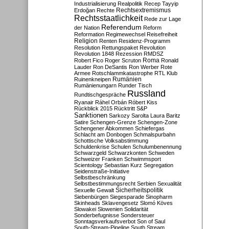
Industrialisierung
Realpolitik
Recep Tayyip
Rechtsextremismus
Erdoğan
Rechte
Rechtsstaatlichkeit
Rede zur Lage
Referendum
der Nation
Reform
Reformation
Regimewechsel
Reisefreiheit
Religion
Renten
Residenz-Programm
Resolution
Rettungspaket
Revolution
Revolution 1848
Rezession
RMDSZ
Roma
Robert Fico
Roger Scruton
Ronald
Lauder
Ron DeSantis
Ron Werber
Rote
Armee
Rotschlammkatastrophe
RTL Klub
Ruinenkneipen
Rumänien
Rumänienungarn
Runder Tisch
Russland
Rundtischgespräche
Ryanair
Ráhel Orbán
Róbert Kiss
Rückblick 2015
Rücktritt
S&P
Sanktionen
Sarkozy
Sarolta Laura Baritz
Satire
Schengen-Grenze
Schengen-Zone
Schengener Abkommen
Schiefergas
Schlacht am Donbogen
Schmalspurbahn
Schottische Volksabstimmung
Schuldenkrise
Schulen
Schulumbenennung
Schwarzgeld
Schwarzkonten
Schweden
Schweizer Franken
Schwimmsport
Scientology
Sebastian Kurz
Segregation
Seidenstraße-Initiative
Selbstbeschränkung
Selbstbestimmungsrecht
Serbien
Sexualität
Sicherheitspolitik
Sexuelle Gewalt
Siebenbürgen
Siegesparade
Sinopharm
Skinheads
Sklavengesetz
Slomó Köves
Slowakei
Slowenien
Solidarität
Sonderbefugnisse
Sondersteuer
Sonntagsverkaufsverbot
Son of Saul
South-Stream-Pipeline
South Stream