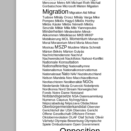
Mercosur
Metro M4
Michael Roth
Michail
Gorbatschow
Microsoft
Mieten
Migation
Migration
Migration Aid
Mihai
Tudose
Mihály Orosz
Mihály Varga
Mike
Pompeo
Miklós Hagyó
Miklós Horthy
Miklós Kásler
Miklós Németh
Miklós
Seszták
Militär
Milla
Milo Yiannopoulos
Minderheiten
Mindestlohn
Minsk-
Abkommen
Mittelklasse
MKB
MKKP
Momentum
Mobilisierung
MOL
Monarchie
Moral
Moratorium
Mord
Moria
Moschee
MSZP
Moskau
Muslime
Mária Schmidt
Márton Békés
Márton Gulyás
Nachrichtendienste
Nachruf
Nachwendezeit
Nacktfotos
Nahost-Konflikt
Nationale Konsultation
Nationalfeiertag
Nationalhymne
Nationalismus
Nationalkonservatismus
Nato
Nationalstaat
NAV
Nazideutschland
Nelson Mandela
Neo-Macchiavellismus
NGOs
Neofaschisten
Neoliberalität
Niederlande
Nikola Gruevski
Nobelpreis
Nordkorea
Nord Stream
Norwegischer
Fonds
Notre Dame
Notstand
Notstandsgesetze
NSA-Datensammlung
Numerus Clausus
Nyíregyháza
Népszabadság
Népszava
Obdachlose
Oberbürgermeisterkandidat
Oberster
Gerichtshof der USA
Oberstes Gericht
Offene Gesellschaft
Offshore-Firmen
Oktoberrevolution
OLAF
Olaf Scholz
Olivér
Várhelyi
Olympia-Bewerbung
Olympische
Spiele
Ombudsmann
Open Government
Opposition