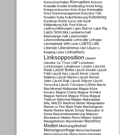
Korruption
Konsumverhalten
Kosovo
Krawalle
Kredite
Kreditrating
Kreml
Krieg
Kriegsverbrechen
Krim-Krise
Kriminalität
Krise
Krisenmanagement
Krisztina Tóth
Kulturkrieg
Kroatien
Kuba
Kulturförderung
Kurdistan
Kurie
kuruc.info
Kyrill
Käfighaltung
Kék Pont
Kötcse
Ladenschließungen
Lajos Bokros
Lajos Rig
Lajos Simicska
Landwirtschaft
lebenslange Haft
Lebensmittel
Lebensmittelqualität
Lehrkräfte
Lehrplan
LGBTQ
Leichtathletik-WM
Lenin
LIBE
Liberale
Liberalismus
Libri
Libyen
Li
Linksallianz
Keqiang
Linke
Linksopposition
Litauen
Literatur
Liz Truss
LMP
Lockdown
Lockerungen
Lokalismus
London
Lánchíd
Rádió
László Botka
László Donáth
László
Földi
László Kiss
László Kövér
László
Majtényi
László Marton
László Nemes
Jeles
László Rajk
László Sólyom
László
Löhne
Toroczkai
László Trócsányi
Macht
Machtkampf
Mafiastaat
Magda Kósa-
Kovács
Magna Charta
Magyar Krónika
Magyar Nemzet
Magyar Posta
Magyar
Telekom
Mahnmal
Maidan
Makkabiade
MAL
MALÉV
Manfred Weber
Manipulation
Marine Le Pen
Mark Rutte
Marktdogmen
Martin Reinke
Martin Schulz
Massaker in
Kenia
Masseneinwanderung
Mateusz
Morawiecki
Matteo Renzi
Matteo Salvini
Mautgebühren
Mazedonien
Mazsihisz
Medien
Meinungsfreiheit
Meinungsumfrage
Menschenhandel
Menschenrechte
Menschenschmuggel