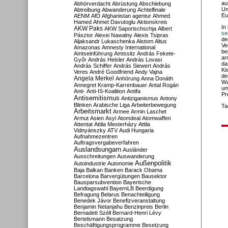
au
Abhörverdacht
Abrüstung
Abschiebung
Un
Abtreibung
Abwanderung
Achtelfinale
Eu
AENM
AfD
Afghanistan
agentur
Ahmed
Hamed
Ahmet Davutoglu
Aktionskreis
In
AKW Paks
AKW Saporischschja
Albert
se
Pásztor
Alexei Nawalny
Alexis Tsipras
de
Aljaksandr Lukaschenka
Alstom
Altus
Ve
Amazonas
Amnesty International
be
Amtseinführung
Amtssitz
András Fekete-
ar
Győr
András Heisler
András Lovasi
da
András Schiffer
András Siewert
András
Ki
Veres
André Goodfriend
Andy Vajna
de
Angela Merkel
Anhörung
Anna Donáth
Wa
Annegret Kramp-Karrenbauer
Antal Rogán
un
Anti-
Anti-IS-Koalition
Antifa
Pr
Antisemitismus
Antiziganismus
Antony
Blinken
Arabische Liga
Arbeiterbewegung
Ta
Arbeitsmarkt
Armee
Armin Laschet
Armut
Asien
Asyl
Atomdeal
Atomwaffen
Attentat
Attila Mesterházy
Attila
Vidnyánszky
ATV
Audi Hungaria
Aufnahmezentren
Auftragsvergabeverfahren
Auslandsungarn
Ausländer
Ausschreitungen
Auswanderung
Außenpolitik
Autoindustrie
Autonomie
Baja
Balkan
Banken
Barack Obama
Barcelona
Barvergütungen
Bausektor
Bausparsubvention
Bayerische
Landtagswahl
BayernLB
Beerdigung
Befragung
Belarus
Benachteiligung
Benedek Jávor
Benefizveranstaltung
Benjamin Netanjahu
Benzinpreis
Berlin
Bernadett Széll
Bernard-Henri Lévy
Bertelsmann
Besatzung
Beschäftigungsprogramme
Besetzung