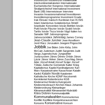
Inslovenzen
Insolvenzen
Intellektuelle
Interkontinentalraketen
Internationaler
Eucharistischer Kongress
Internationaler
Strafgerichtshof
International Investment
Bank (IIB)
Internetsteuer
Interview
Invasion
Invasionsmahnmal
Investitionen
Investitionsprogramme
Investment Grade
Irak-Einsatz
Irakisch-Kurdistan
Iran
IS
ISIS
Israel
Islam
Islamismus
Isolationismus
Istanbuler Konvention
István Bethlen
István
Pukli
István Pásztor
István Szabó
István
Tarlós
István Tisza
István Vágó
Italien
Ivo
Sanader
IWF
Jahresprognose
Jahrestag
Jahresrückblick
James Corney
Jean-Claude Juncker
Jean Asselborn
Jenő Rácz
Jerusalem
Jewgeni Prigoschin
Jobbik
Joe Biden
John Kirby
John
McCain
Judentum
Judith Sargentini
Judit
Varga
Jugendschutz
Jungwähler
Justizsystem
János Dénes Orbán
János
Lázár
János Volner
János Zuschlag
János
Áder
József Antall
József Szájer
József
Tóbiás
Jüdische Gemeinde
Kalter Krieg
Kapitalismus
Kapitol
Kardinalgesetz
Karl
Marx
Karpatoukraine
Kasachstan
Katalin
Katalin Novák
Karikó
Katalonien
Katholische Kirche
KDNP
Kecskemét
Kernklientel
Kettenbrücke
KGB
Kinderarmut
Kinderschutzgesetz
Kindesmissbrauch
Kirchen
Klaus Johannis
Kleiderordnung
Kleinanleger
Klimaneutralität
Klimawandel
Klubrádió
Klára Dobrev
Kommunalpolitik
Kommunalwahlen
Kommunismus
Konflikt
Konflikte
Konjunkturaussichten
Konservative
Konsens
Konsum