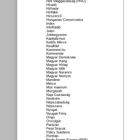
Heti Világgazdaság (HVG)
Híradó
Hírhatár
HírKlikk
Hírszerző
Hungarian Conservative
Index
InfoRádió
Jelen
Jobbegyenes
Kapitalizmus
Kettős Mérce
Kisalföld
Komment.hu
Kommentár
Magyar Demokrata
Magyar Hang
Magyar Hírlap
Magyar Idők
Magyar Narancs
Magyar Nemzet
Mandiner
Mérce
Mos maiorum
Mozgástér
Napi Gazdaság
Neokohn
Népszabadság
Népszava
Nyugat
Nyugati Fény
Origo
Országút
Partizán
Pesti Srácok
Policy Solutions
Portfolio
Radio Freies Europa (RFE)