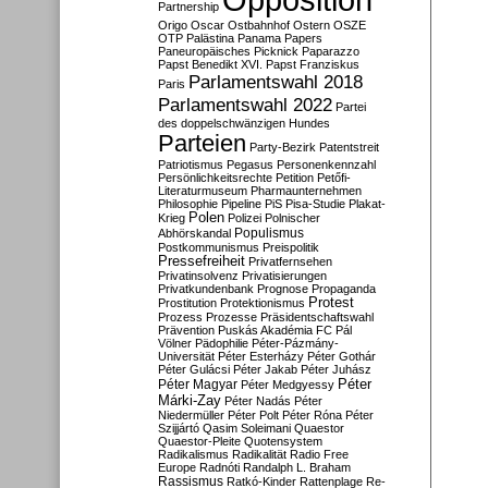
Partnership
Origo
Oscar
Ostbahnhof
Ostern
OSZE
OTP
Palästina
Panama Papers
Paneuropäisches Picknick
Paparazzo
Papst Benedikt XVI.
Papst Franziskus
Parlamentswahl 2018
Paris
Parlamentswahl 2022
Partei
des doppelschwänzigen Hundes
Parteien
Party-Bezirk
Patentstreit
Patriotismus
Pegasus
Personenkennzahl
Persönlichkeitsrechte
Petition
Petőfi-
Literaturmuseum
Pharmaunternehmen
Philosophie
Pipeline
PiS
Pisa-Studie
Plakat-
Polen
Krieg
Polizei
Polnischer
Populismus
Abhörskandal
Postkommunismus
Preispolitik
Pressefreiheit
Privatfernsehen
Privatinsolvenz
Privatisierungen
Privatkundenbank
Prognose
Propaganda
Protest
Prostitution
Protektionismus
Prozess
Prozesse
Präsidentschaftswahl
Prävention
Puskás Akadémia FC
Pál
Völner
Pädophilie
Péter-Pázmány-
Universität
Péter Esterházy
Péter Gothár
Péter Gulácsi
Péter Jakab
Péter Juhász
Péter
Péter Magyar
Péter Medgyessy
Márki-Zay
Péter Nadás
Péter
Niedermüller
Péter Polt
Péter Róna
Péter
Szijjártó
Qasim Soleimani
Quaestor
Quaestor-Pleite
Quotensystem
Radikalismus
Radikalität
Radio Free
Europe
Radnóti
Randalph L. Braham
Rassismus
Ratkó-Kinder
Rattenplage
Re-