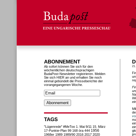
ABONNEMENT
D
Ab sofort können Sie sich für den
21
wöchentlichen deutschsprachigen
Fi
BudaPost-Newsletter registrieren. Melden
un
Sie sich HIER an und erhalten Sie noch
re
einmal gebündelt die Presseberichte der
vorangegangenen Woche.
Fi
un
Na
We
ei
Mi
de
vo
TAGS
ma
ei
"Lügenrede"
#MeToo
1. Mai
9/11
15. März
ei
1956
17-Punkte-Plan
99
168 óra
444
gl
pr
1968er
1989
1989/90
2016
2017
2020