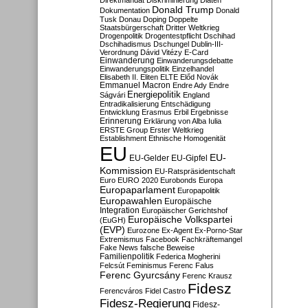
Direktmandat
Diskriminierung
Diäten
Donald Trump
Dokumentation
Donald
Tusk
Donau
Doping
Doppelte
Staatsbürgerschaft
Dritter Weltkrieg
Drogenpolitik
Drogentestpflicht
Dschihad
Dschihadismus
Dschungel
Dublin-III-
Verordnung
Dávid Vitézy
E-Card
Einwanderung
Einwanderungsdebatte
Einwanderungspolitik
Einzelhandel
Elisabeth II.
Eliten
ELTE
Előd Novák
Emmanuel Macron
Endre Ady
Endre
Energiepolitik
Ságvári
England
Entradikalisierung
Entschädigung
Entwicklung
Erasmus
Erbil
Ergebnisse
Erinnerung
Erklärung von Alba Iulia
ERSTE Group
Erster Weltkrieg
Establishment
Ethnische Homogenität
EU
EU-
EU-Gelder
EU-Gipfel
Kommission
EU-Ratspräsidentschaft
Euro
EURO 2020
Eurobonds
Europa
Europaparlament
Europapolitik
Europawahlen
Europäische
Integration
Europäischer Gerichtshof
Europäische Volkspartei
(EuGH)
(EVP)
Eurozone
Ex-Agent
Ex-Porno-Star
Extremismus
Facebook
Fachkräftemangel
Fake News
falsche Beweise
Familienpolitik
Federica Mogherini
Felcsút
Feminismus
Ferenc Falus
Ferenc Gyurcsány
Ferenc Krausz
Fidesz
Ferencváros
Fidel Castro
Fidesz-Regierung
Fidesz-