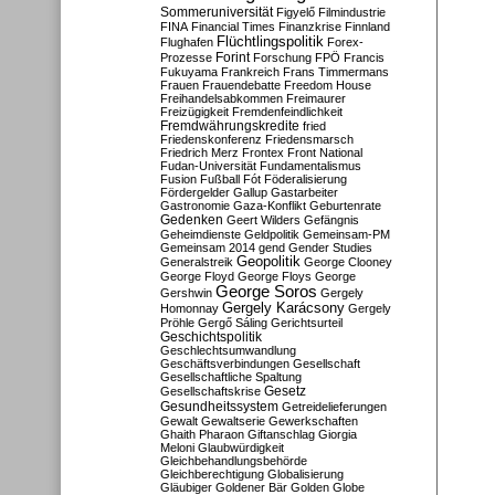
Sommeruniversität
Figyelő
Filmindustrie
FINA
Financial Times
Finanzkrise
Finnland
Flüchtlingspolitik
Flughafen
Forex-
Forint
Prozesse
Forschung
FPÖ
Francis
Fukuyama
Frankreich
Frans Timmermans
Frauen
Frauendebatte
Freedom House
Freihandelsabkommen
Freimaurer
Freizügigkeit
Fremdenfeindlichkeit
Fremdwährungskredite
fried
Friedenskonferenz
Friedensmarsch
Friedrich Merz
Frontex
Front National
Fudan-Universität
Fundamentalismus
Fusion
Fußball
Fót
Föderalisierung
Fördergelder
Gallup
Gastarbeiter
Gastronomie
Gaza-Konflikt
Geburtenrate
Gedenken
Geert Wilders
Gefängnis
Geheimdienste
Geldpolitik
Gemeinsam-PM
Gemeinsam 2014
gend
Gender Studies
Geopolitik
Generalstreik
George Clooney
George Floyd
George Floys
George
George Soros
Gershwin
Gergely
Gergely Karácsony
Homonnay
Gergely
Pröhle
Gergő Sáling
Gerichtsurteil
Geschichtspolitik
Geschlechtsumwandlung
Geschäftsverbindungen
Gesellschaft
Gesellschaftliche Spaltung
Gesetz
Gesellschaftskrise
Gesundheitssystem
Getreidelieferungen
Gewalt
Gewaltserie
Gewerkschaften
Ghaith Pharaon
Giftanschlag
Giorgia
Meloni
Glaubwürdigkeit
Gleichbehandlungsbehörde
Gleichberechtigung
Globalisierung
Gläubiger
Goldener Bär
Golden Globe