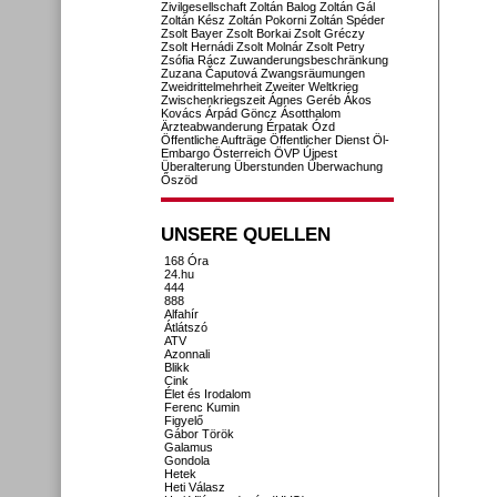
Zivilgesellschaft
Zoltán Balog
Zoltán Gál
Zoltán Kész
Zoltán Pokorni
Zoltán Spéder
Zsolt Bayer
Zsolt Borkai
Zsolt Gréczy
Zsolt Hernádi
Zsolt Molnár
Zsolt Petry
Zsófia Rácz
Zuwanderungsbeschränkung
Zuzana Čaputová
Zwangsräumungen
Zweidrittelmehrheit
Zweiter Weltkrieg
Zwischenkriegszeit
Ágnes Geréb
Ákos
Kovács
Árpád Göncz
Ásotthalom
Ärzteabwanderung
Érpatak
Ózd
Öffentliche Aufträge
Öffentlicher Dienst
Öl-
Embargo
Österreich
ÖVP
Újpest
Überalterung
Überstunden
Überwachung
Őszöd
UNSERE QUELLEN
168 Óra
24.hu
444
888
Alfahír
Átlátszó
ATV
Azonnali
Blikk
Cink
Élet és Irodalom
Ferenc Kumin
Figyelő
Gábor Török
Galamus
Gondola
Hetek
Heti Válasz