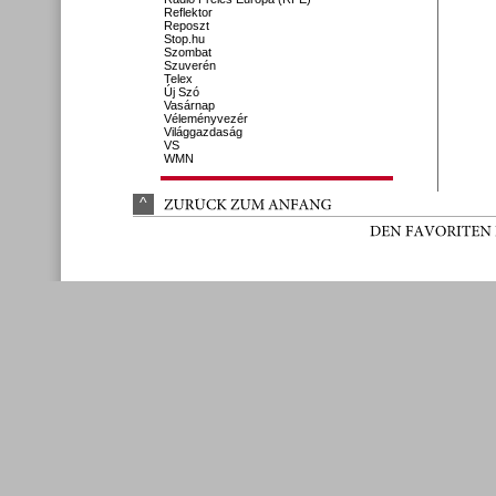
Reflektor
Reposzt
Stop.hu
Szombat
Szuverén
Telex
Új Szó
Vasárnap
Véleményvezér
Világgazdaság
VS
WMN
^
ZURÜ
CK 
ZUM 
ANFANG
DEN 
FAVORITEN 