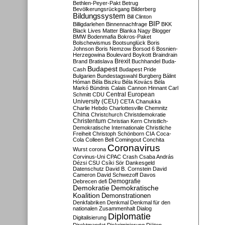
Bethlen-Peyer-Pakt
Betrug
Bevölkerungsrückgang
Bilderberg
Bildungssystem
Bill Clinton
BIP
Billigdarlehen
Binnennachfrage
BKK
Black Lives Matter
Blanka Nagy
Blogger
BMW
Bodenmafia
Bokros-Paket
Bolschewismus
Bootsunglück
Boris
Johnson
Boris Nemzow
Borsod 6
Bosnien-
Herzegowina
Boulevard
Boykott
Braindrain
Brexit
Brand
Bratislava
Buchhandel
Buda-
Budapest
Cash
Budapest Pride
Bulgarien
Bundestagswahl
Burgberg
Bálint
Hóman
Béla Biszku
Béla Kovács
Béla
Markó
Bündnis
Calais
Cannon Hinnant
Carl
Central European
Schmitt
CDU
University (CEU)
CETA
Chanukka
Charlie Hebdo
Charlottesville
Chemnitz
China
Christchurch
Christdemokratie
Christentum
Christian Kern
Christlich-
Demokratische Internationale
Christliche
Freiheit
Christoph Schönborn
CIA
Coca-
Cola
Colleen Bell
Comingout
Conchita
Coronavirus
Wurst
corona
Corvinus-Uni
CPAC
Crash
Csaba András
Dézsi
CSU
Csíki Sör
Dankesgeld
Datenschutz
David B. Cornstein
David
Cameron
David Schwezoff
Davos
Demografie
Debrecen
defi
Demokratie
Demokratische
Koalition
Demonstrationen
Denkfabriken
Denkmal
Denkmal für den
nationalen Zusammenhalt
Dialog
Diplomatie
Digitalisierung