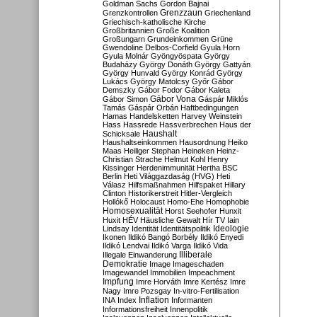
Goldman Sachs
Gordon Bajnai
Grenzzaun
Grenzkontrollen
Griechenland
Griechisch-katholische Kirche
Großbritannien
Große Koalition
Großungarn
Grundeinkommen
Grüne
Gwendoline Delbos-Corfield
Gyula Horn
Gyula Molnár
Gyöngyöspata
György
Budaházy
György Donáth
György Gattyán
György Hunvald
György Konrád
György
Lukács
György Matolcsy
Győr
Gábor
Demszky
Gábor Fodor
Gábor Kaleta
Gábor Vona
Gábor Simon
Gáspár Miklós
Tamás
Gáspár Orbán
Haftbedingungen
Hamas
Handelsketten
Harvey Weinstein
Hass
Hassrede
Hassverbrechen
Haus der
Haushalt
Schicksale
Haushaltseinkommen
Hausordnung
Heiko
Maas
Heiliger Stephan
Heineken
Heinz-
Christian Strache
Helmut Kohl
Henry
Kissinger
Herdenimmunität
Hertha BSC
Berlin
Heti Világgazdaság (HVG)
Heti
Válasz
Hilfsmaßnahmen
Hilfspaket
Hillary
Clinton
Historikerstreit
Hitler-Vergleich
Hollókő
Holocaust
Homo-Ehe
Homophobie
Homosexualität
Horst Seehofer
Hunxit
Huxit
HÉV
Häusliche Gewalt
Hír TV
Iain
Lindsay
Identität
Identitätspolitik
Ideologie
Ikonen
Ildikó Bangó Borbély
Ildikó Enyedi
Ildikó Lendvai
Ildikó Varga
Ildikó Vida
Illiberale
Illegale Einwanderung
Demokratie
Image
Imageschaden
Imagewandel
Immobilien
Impeachment
Impfung
Imre Horváth
Imre Kertész
Imre
Nagy
Imre Pozsgay
In-vitro-Fertilisation
Inflation
INA
Index
Informanten
Informationsfreiheit
Innenpolitik