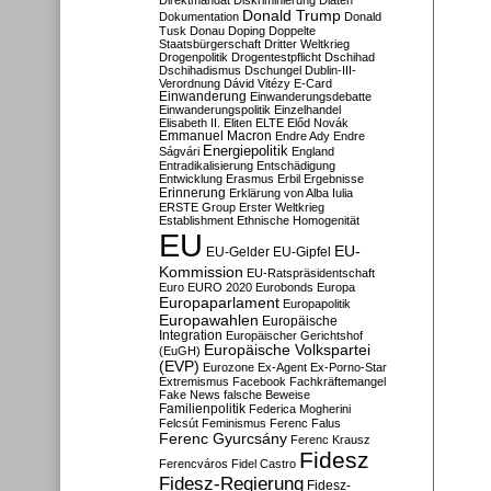
Direktmandat
Diskriminierung
Diäten
Donald Trump
Dokumentation
Donald
Tusk
Donau
Doping
Doppelte
Staatsbürgerschaft
Dritter Weltkrieg
Drogenpolitik
Drogentestpflicht
Dschihad
Dschihadismus
Dschungel
Dublin-III-
Verordnung
Dávid Vitézy
E-Card
Einwanderung
Einwanderungsdebatte
Einwanderungspolitik
Einzelhandel
Elisabeth II.
Eliten
ELTE
Előd Novák
Emmanuel Macron
Endre Ady
Endre
Energiepolitik
Ságvári
England
Entradikalisierung
Entschädigung
Entwicklung
Erasmus
Erbil
Ergebnisse
Erinnerung
Erklärung von Alba Iulia
ERSTE Group
Erster Weltkrieg
Establishment
Ethnische Homogenität
EU
EU-
EU-Gelder
EU-Gipfel
Kommission
EU-Ratspräsidentschaft
Euro
EURO 2020
Eurobonds
Europa
Europaparlament
Europapolitik
Europawahlen
Europäische
Integration
Europäischer Gerichtshof
Europäische Volkspartei
(EuGH)
(EVP)
Eurozone
Ex-Agent
Ex-Porno-Star
Extremismus
Facebook
Fachkräftemangel
Fake News
falsche Beweise
Familienpolitik
Federica Mogherini
Felcsút
Feminismus
Ferenc Falus
Ferenc Gyurcsány
Ferenc Krausz
Fidesz
Ferencváros
Fidel Castro
Fidesz-Regierung
Fidesz-