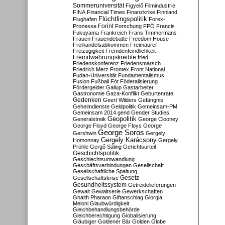
Sommeruniversität
Figyelő
Filmindustrie
FINA
Financial Times
Finanzkrise
Finnland
Flüchtlingspolitik
Flughafen
Forex-
Forint
Prozesse
Forschung
FPÖ
Francis
Fukuyama
Frankreich
Frans Timmermans
Frauen
Frauendebatte
Freedom House
Freihandelsabkommen
Freimaurer
Freizügigkeit
Fremdenfeindlichkeit
Fremdwährungskredite
fried
Friedenskonferenz
Friedensmarsch
Friedrich Merz
Frontex
Front National
Fudan-Universität
Fundamentalismus
Fusion
Fußball
Fót
Föderalisierung
Fördergelder
Gallup
Gastarbeiter
Gastronomie
Gaza-Konflikt
Geburtenrate
Gedenken
Geert Wilders
Gefängnis
Geheimdienste
Geldpolitik
Gemeinsam-PM
Gemeinsam 2014
gend
Gender Studies
Geopolitik
Generalstreik
George Clooney
George Floyd
George Floys
George
George Soros
Gershwin
Gergely
Gergely Karácsony
Homonnay
Gergely
Pröhle
Gergő Sáling
Gerichtsurteil
Geschichtspolitik
Geschlechtsumwandlung
Geschäftsverbindungen
Gesellschaft
Gesellschaftliche Spaltung
Gesetz
Gesellschaftskrise
Gesundheitssystem
Getreidelieferungen
Gewalt
Gewaltserie
Gewerkschaften
Ghaith Pharaon
Giftanschlag
Giorgia
Meloni
Glaubwürdigkeit
Gleichbehandlungsbehörde
Gleichberechtigung
Globalisierung
Gläubiger
Goldener Bär
Golden Globe