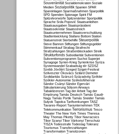
Souveränität
Sozialdemokraten
Soziale
Sozialpolitik
Medien
Spanien
SPAR
Spareinlagen
Sparmaßnahmen
Sparpolitik
SPD
Spenden
Spionage
Spirit FM
Spitzelvorwürfe
Spitzenämter
Sportpolitik
Sprache
Srđa Popović
Staatsanleihen
Staatsausgaben
Staatspräsident
Staatssekretär
Staatsstreich
Staatsunternehmen
Staatsverschuldung
Stadtentwicklung
Stafano Bottoni
Station
Steuerpolitik
Statuenstreit
Sterbehilfe
Steve Bannon
Stiftungen
Stiftungsgelder
Stimmenkauf
Strabag
Strafrecht
Strafzahlungen
Straßenblockaden
Streik
Strukturfonds
Subsidiarität
Subventionen
Subventionsprogramm
Suchoi Superjet
Synagoge
Syrien-Krieg
Syrienkrise
Syriza
Systemwandel
Szabadság tér
SZDSZ
Szebb Jövőért
Szeged
Sziget-Festival
Szilveszter Ókovács
Szilárd Demeter
Szolidaritás
Szárszó
Századvég
Székler
Székler-Autonomie
Székésféhervár
Sándor Csányi
Sándor Egervári
Säkularisierung
Sólyom Airways
Tabaklizenzen
Tag der Arbeit
Tag der
Empörung
Tamás Deutsch
Tamás Gaudi-
Nagy
Tamás Portik
Tamás Sneider
Tamás
Sulyok
Tapolca
Tarifsenkungen
TASZ
Tavares-Report
Taxiunternehmen
TEK
Terrorismus
Telekommunikation
Tesco
Theater
The New York Times
Theresa
May
Thomas Piketty
Tibor Navracsics
Tibor Szanyi
Tibor Várkonyi
Tierschutz
TISZA
Todesstrafe
Todestag
Toleranz
Tourismus
Transferzahlungen
Transformation
Transitzonen