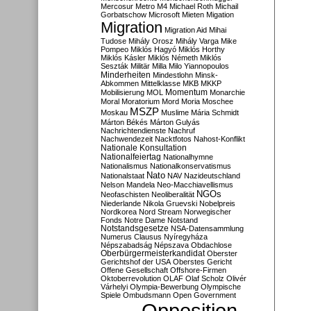
Mercosur
Metro M4
Michael Roth
Michail
Gorbatschow
Microsoft
Mieten
Migation
Migration
Migration Aid
Mihai
Tudose
Mihály Orosz
Mihály Varga
Mike
Pompeo
Miklós Hagyó
Miklós Horthy
Miklós Kásler
Miklós Németh
Miklós
Seszták
Militär
Milla
Milo Yiannopoulos
Minderheiten
Mindestlohn
Minsk-
Abkommen
Mittelklasse
MKB
MKKP
Momentum
Mobilisierung
MOL
Monarchie
Moral
Moratorium
Mord
Moria
Moschee
MSZP
Moskau
Muslime
Mária Schmidt
Márton Békés
Márton Gulyás
Nachrichtendienste
Nachruf
Nachwendezeit
Nacktfotos
Nahost-Konflikt
Nationale Konsultation
Nationalfeiertag
Nationalhymne
Nationalismus
Nationalkonservatismus
Nato
Nationalstaat
NAV
Nazideutschland
Nelson Mandela
Neo-Macchiavellismus
NGOs
Neofaschisten
Neoliberalität
Niederlande
Nikola Gruevski
Nobelpreis
Nordkorea
Nord Stream
Norwegischer
Fonds
Notre Dame
Notstand
Notstandsgesetze
NSA-Datensammlung
Numerus Clausus
Nyíregyháza
Népszabadság
Népszava
Obdachlose
Oberbürgermeisterkandidat
Oberster
Gerichtshof der USA
Oberstes Gericht
Offene Gesellschaft
Offshore-Firmen
Oktoberrevolution
OLAF
Olaf Scholz
Olivér
Várhelyi
Olympia-Bewerbung
Olympische
Spiele
Ombudsmann
Open Government
Opposition