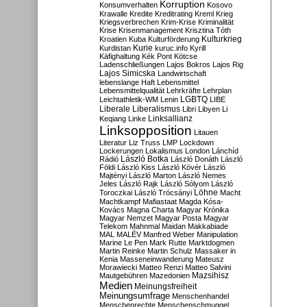
Korruption
Konsumverhalten
Kosovo
Krawalle
Kredite
Kreditrating
Kreml
Krieg
Kriegsverbrechen
Krim-Krise
Kriminalität
Krise
Krisenmanagement
Krisztina Tóth
Kulturkrieg
Kroatien
Kuba
Kulturförderung
Kurdistan
Kurie
kuruc.info
Kyrill
Käfighaltung
Kék Pont
Kötcse
Ladenschließungen
Lajos Bokros
Lajos Rig
Lajos Simicska
Landwirtschaft
lebenslange Haft
Lebensmittel
Lebensmittelqualität
Lehrkräfte
Lehrplan
LGBTQ
Leichtathletik-WM
Lenin
LIBE
Liberale
Liberalismus
Libri
Libyen
Li
Linksallianz
Keqiang
Linke
Linksopposition
Litauen
Literatur
Liz Truss
LMP
Lockdown
Lockerungen
Lokalismus
London
Lánchíd
Rádió
László Botka
László Donáth
László
Földi
László Kiss
László Kövér
László
Majtényi
László Marton
László Nemes
Jeles
László Rajk
László Sólyom
László
Löhne
Toroczkai
László Trócsányi
Macht
Machtkampf
Mafiastaat
Magda Kósa-
Kovács
Magna Charta
Magyar Krónika
Magyar Nemzet
Magyar Posta
Magyar
Telekom
Mahnmal
Maidan
Makkabiade
MAL
MALÉV
Manfred Weber
Manipulation
Marine Le Pen
Mark Rutte
Marktdogmen
Martin Reinke
Martin Schulz
Massaker in
Kenia
Masseneinwanderung
Mateusz
Morawiecki
Matteo Renzi
Matteo Salvini
Mautgebühren
Mazedonien
Mazsihisz
Medien
Meinungsfreiheit
Meinungsumfrage
Menschenhandel
Menschenrechte
Menschenschmuggel