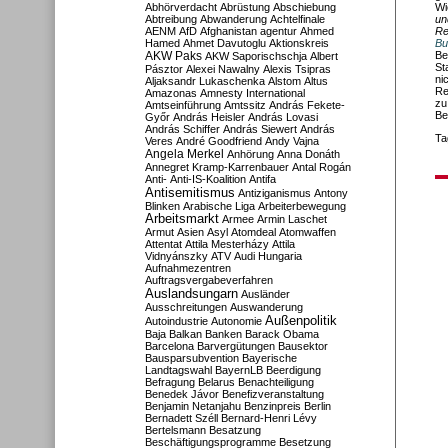
Abhörverdacht
Abrüstung
Abschiebung
Wi
Abtreibung
Abwanderung
Achtelfinale
un
AENM
AfD
Afghanistan
agentur
Ahmed
Re
Hamed
Ahmet Davutoglu
Aktionskreis
Bu
AKW Paks
Be
AKW Saporischschja
Albert
St
Pásztor
Alexei Nawalny
Alexis Tsipras
ni
Aljaksandr Lukaschenka
Alstom
Altus
Re
Amazonas
Amnesty International
zu
Amtseinführung
Amtssitz
András Fekete-
Be
Győr
András Heisler
András Lovasi
András Schiffer
András Siewert
András
Ta
Veres
André Goodfriend
Andy Vajna
Angela Merkel
Anhörung
Anna Donáth
Annegret Kramp-Karrenbauer
Antal Rogán
Anti-
Anti-IS-Koalition
Antifa
Antisemitismus
Antiziganismus
Antony
Blinken
Arabische Liga
Arbeiterbewegung
Arbeitsmarkt
Armee
Armin Laschet
Armut
Asien
Asyl
Atomdeal
Atomwaffen
Attentat
Attila Mesterházy
Attila
Vidnyánszky
ATV
Audi Hungaria
Aufnahmezentren
Auftragsvergabeverfahren
Auslandsungarn
Ausländer
Ausschreitungen
Auswanderung
Außenpolitik
Autoindustrie
Autonomie
Baja
Balkan
Banken
Barack Obama
Barcelona
Barvergütungen
Bausektor
Bausparsubvention
Bayerische
Landtagswahl
BayernLB
Beerdigung
Befragung
Belarus
Benachteiligung
Benedek Jávor
Benefizveranstaltung
Benjamin Netanjahu
Benzinpreis
Berlin
Bernadett Széll
Bernard-Henri Lévy
Bertelsmann
Besatzung
Beschäftigungsprogramme
Besetzung