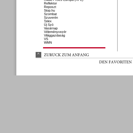
Reflektor
Reposzt
Stop.hu
Szombat
Szuverén
Telex
Új Szó
Vasárnap
Véleményvezér
Világgazdaság
VS
WMN
^
ZURÜ
CK 
ZUM 
ANFANG
DEN 
FAVORITEN 