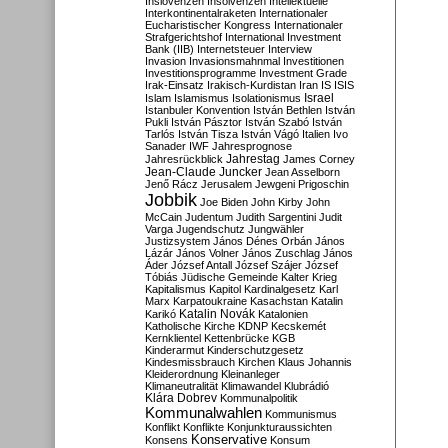
Inslovenzen
Insolvenzen
Intellektuelle
Interkontinentalraketen
Internationaler
Eucharistischer Kongress
Internationaler
Strafgerichtshof
International Investment
Bank (IIB)
Internetsteuer
Interview
Invasion
Invasionsmahnmal
Investitionen
Investitionsprogramme
Investment Grade
Irak-Einsatz
Irakisch-Kurdistan
Iran
IS
ISIS
Israel
Islam
Islamismus
Isolationismus
Istanbuler Konvention
István Bethlen
István
Pukli
István Pásztor
István Szabó
István
Tarlós
István Tisza
István Vágó
Italien
Ivo
Sanader
IWF
Jahresprognose
Jahrestag
Jahresrückblick
James Corney
Jean-Claude Juncker
Jean Asselborn
Jenő Rácz
Jerusalem
Jewgeni Prigoschin
Jobbik
Joe Biden
John Kirby
John
McCain
Judentum
Judith Sargentini
Judit
Varga
Jugendschutz
Jungwähler
Justizsystem
János Dénes Orbán
János
Lázár
János Volner
János Zuschlag
János
Áder
József Antall
József Szájer
József
Tóbiás
Jüdische Gemeinde
Kalter Krieg
Kapitalismus
Kapitol
Kardinalgesetz
Karl
Marx
Karpatoukraine
Kasachstan
Katalin
Katalin Novák
Karikó
Katalonien
Katholische Kirche
KDNP
Kecskemét
Kernklientel
Kettenbrücke
KGB
Kinderarmut
Kinderschutzgesetz
Kindesmissbrauch
Kirchen
Klaus Johannis
Kleiderordnung
Kleinanleger
Klimaneutralität
Klimawandel
Klubrádió
Klára Dobrev
Kommunalpolitik
Kommunalwahlen
Kommunismus
Konflikt
Konflikte
Konjunkturaussichten
Konservative
Konsens
Konsum