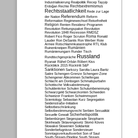
Industrialisierung
Realpolitik
Recep Tayyip
Rechtsextremismus
Erdoğan
Rechte
Rechtsstaatlichkeit
Rede zur Lage
Referendum
der Nation
Reform
Reformation
Regimewechsel
Reisefreiheit
Religion
Renten
Residenz-Programm
Resolution
Rettungspaket
Revolution
Revolution 1848
Rezession
RMDSZ
Roma
Robert Fico
Roger Scruton
Ronald
Lauder
Ron DeSantis
Ron Werber
Rote
Armee
Rotschlammkatastrophe
RTL Klub
Ruinenkneipen
Rumänien
Rumänienungarn
Runder Tisch
Russland
Rundtischgespräche
Ryanair
Ráhel Orbán
Róbert Kiss
Rückblick 2015
Rücktritt
S&P
Sanktionen
Sarkozy
Sarolta Laura Baritz
Satire
Schengen-Grenze
Schengen-Zone
Schengener Abkommen
Schiefergas
Schlacht am Donbogen
Schmalspurbahn
Schottische Volksabstimmung
Schuldenkrise
Schulen
Schulumbenennung
Schwarzgeld
Schwarzkonten
Schweden
Schweizer Franken
Schwimmsport
Scientology
Sebastian Kurz
Segregation
Seidenstraße-Initiative
Selbstbeschränkung
Selbstbestimmungsrecht
Serbien
Sexualität
Sicherheitspolitik
Sexuelle Gewalt
Siebenbürgen
Siegesparade
Sinopharm
Skinheads
Sklavengesetz
Slomó Köves
Slowakei
Slowenien
Solidarität
Sonderbefugnisse
Sondersteuer
Sonntagsverkaufsverbot
Son of Saul
South-Stream-Pipeline
South Stream