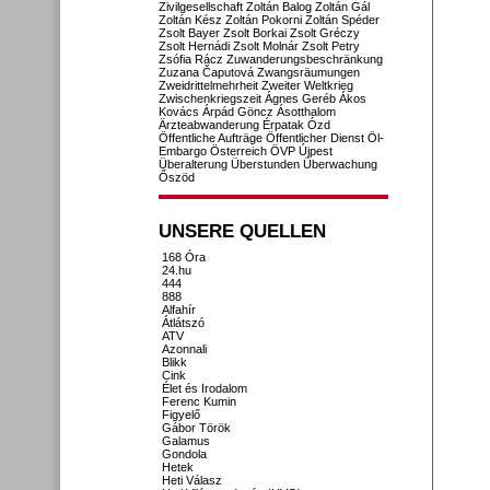
Zivilgesellschaft
Zoltán Balog
Zoltán Gál
Zoltán Kész
Zoltán Pokorni
Zoltán Spéder
Zsolt Bayer
Zsolt Borkai
Zsolt Gréczy
Zsolt Hernádi
Zsolt Molnár
Zsolt Petry
Zsófia Rácz
Zuwanderungsbeschränkung
Zuzana Čaputová
Zwangsräumungen
Zweidrittelmehrheit
Zweiter Weltkrieg
Zwischenkriegszeit
Ágnes Geréb
Ákos
Kovács
Árpád Göncz
Ásotthalom
Ärzteabwanderung
Érpatak
Ózd
Öffentliche Aufträge
Öffentlicher Dienst
Öl-
Embargo
Österreich
ÖVP
Újpest
Überalterung
Überstunden
Überwachung
Őszöd
UNSERE QUELLEN
168 Óra
24.hu
444
888
Alfahír
Átlátszó
ATV
Azonnali
Blikk
Cink
Élet és Irodalom
Ferenc Kumin
Figyelő
Gábor Török
Galamus
Gondola
Hetek
Heti Válasz