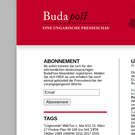
ABONNEMENT
U
Ab sofort können Sie sich für den
25
wöchentlichen deutschsprachigen
Ei
BudaPost-Newsletter registrieren. Melden
da
Sie sich HIER an und erhalten Sie noch
EU
einmal gebündelt die Presseberichte der
fi
vorangegangenen Woche.
Kö
Kr
Po
Wo
ve
jä
1,
Mi
TAGS
Wi
kö
"Lügenrede"
#MeToo
1. Mai
9/11
15. März
Be
1956
17-Punkte-Plan
99
168 óra
444
un
1968er
1989
1989/90
2016
2017
2020
gl