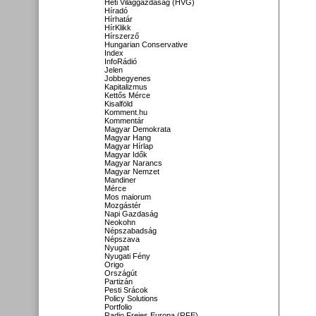
Heti Világgazdaság (HVG)
Híradó
Hírhatár
HírKlikk
Hírszerző
Hungarian Conservative
Index
InfoRádió
Jelen
Jobbegyenes
Kapitalizmus
Kettős Mérce
Kisalföld
Komment.hu
Kommentár
Magyar Demokrata
Magyar Hang
Magyar Hírlap
Magyar Idők
Magyar Narancs
Magyar Nemzet
Mandiner
Mérce
Mos maiorum
Mozgástér
Napi Gazdaság
Neokohn
Népszabadság
Népszava
Nyugat
Nyugati Fény
Origo
Országút
Partizán
Pesti Srácok
Policy Solutions
Portfolio
Radio Freies Europa (RFE)