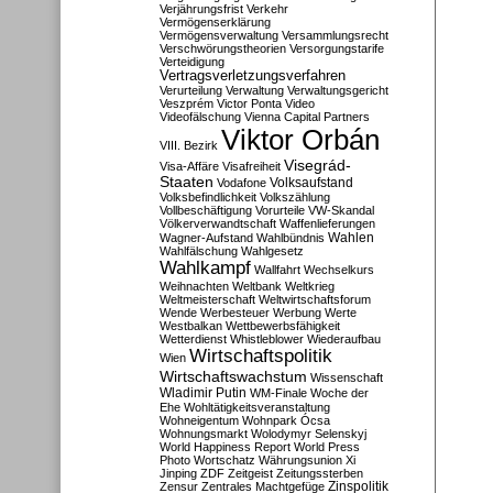
Verjährungsfrist
Verkehr
Vermögenserklärung
Vermögensverwaltung
Versammlungsrecht
Verschwörungstheorien
Versorgungstarife
Verteidigung
Vertragsverletzungsverfahren
Verurteilung
Verwaltung
Verwaltungsgericht
Veszprém
Victor Ponta
Video
Videofälschung
Vienna Capital Partners
Viktor Orbán
VIII. Bezirk
Visegrád-
Visa-Affäre
Visafreiheit
Staaten
Vodafone
Volksaufstand
Volksbefindlichkeit
Volkszählung
Vollbeschäftigung
Vorurteile
VW-Skandal
Völkerverwandtschaft
Waffenlieferungen
Wahlen
Wagner-Aufstand
Wahlbündnis
Wahlfälschung
Wahlgesetz
Wahlkampf
Wallfahrt
Wechselkurs
Weihnachten
Weltbank
Weltkrieg
Weltmeisterschaft
Weltwirtschaftsforum
Wende
Werbesteuer
Werbung
Werte
Westbalkan
Wettbewerbsfähigkeit
Wetterdienst
Whistleblower
Wiederaufbau
Wirtschaftspolitik
Wien
Wirtschaftswachstum
Wissenschaft
Wladimir Putin
WM-Finale
Woche der
Ehe
Wohltätigkeitsveranstaltung
Wohneigentum
Wohnpark Ócsa
Wohnungsmarkt
Wolodymyr Selenskyj
World Happiness Report
World Press
Photo
Wortschatz
Währungsunion
Xi
Jinping
ZDF
Zeitgeist
Zeitungssterben
Zensur
Zentrales Machtgefüge
Zinspolitik