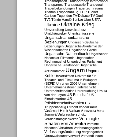
Transkarpatien
Transparency International
Transparenz
Transsexuelle
Transvestit
Trauerbekundungen
Trauertag
Trauma
Trianon
Truppenabzug
TTIP
Tucker
Carlson
Tugenden
TV-Debatte
TV-Duell
Türkei
TV2
Tünde Handó
Uber
UEFA
Ukraine-Krieg
Ukraine
Umverteilung
Umweltschutz
Unabhängigkeit
Unentschlossene
Ungarisch-amerikanische
Beziehungen
Ungarisch-deutsche
Beziehungen
Ungarische Akademie der
Wissenschaften
Ungarische Garde
Ungarische Nationalbank
Ungarischer
Nationaler Filmfonds
Ungarischer
Rechnungshof
Ungarisches Parlament
Ungarische Staatsoper
Ungarische
Ungarn
Ungarn-
Ärztekammer
Kritik
Universitäten
Universität für
Theater- und Filmkunst in Budapest
(SZFE)
Unruhen 2006
Unternehmen
Unternehmenssteuer
Unterschicht
Unterschriftenaktion
Untersuchung
Ursula
US-Botschaft
von der Leyen
US-
US-
Einreiseverbot
Präsidentschaftswahlen
US-
Truppenabzug
Utrecht
Vandalismus
Vasárnapi Hírek
Vatikan
Venezuela
Vera
Jourová
Verbraucherschutz
Vereinigte
Verdienstmöglichkeiten
Staaten von Amerika
Vereinte
Nationen
Verfahren
Verfassungsgericht
Verfassungsänderung
Vergangenheit
Vergewaltigungsvorwurf
Verhandlungen