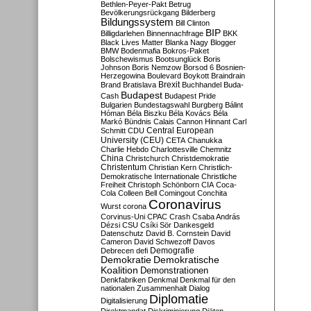
Bethlen-Peyer-Pakt
Betrug
Bevölkerungsrückgang
Bilderberg
Bildungssystem
Bill Clinton
BIP
Billigdarlehen
Binnennachfrage
BKK
Black Lives Matter
Blanka Nagy
Blogger
BMW
Bodenmafia
Bokros-Paket
Bolschewismus
Bootsunglück
Boris
Johnson
Boris Nemzow
Borsod 6
Bosnien-
Herzegowina
Boulevard
Boykott
Braindrain
Brexit
Brand
Bratislava
Buchhandel
Buda-
Budapest
Cash
Budapest Pride
Bulgarien
Bundestagswahl
Burgberg
Bálint
Hóman
Béla Biszku
Béla Kovács
Béla
Markó
Bündnis
Calais
Cannon Hinnant
Carl
Central European
Schmitt
CDU
University (CEU)
CETA
Chanukka
Charlie Hebdo
Charlottesville
Chemnitz
China
Christchurch
Christdemokratie
Christentum
Christian Kern
Christlich-
Demokratische Internationale
Christliche
Freiheit
Christoph Schönborn
CIA
Coca-
Cola
Colleen Bell
Comingout
Conchita
Coronavirus
Wurst
corona
Corvinus-Uni
CPAC
Crash
Csaba András
Dézsi
CSU
Csíki Sör
Dankesgeld
Datenschutz
David B. Cornstein
David
Cameron
David Schwezoff
Davos
Demografie
Debrecen
defi
Demokratie
Demokratische
Koalition
Demonstrationen
Denkfabriken
Denkmal
Denkmal für den
nationalen Zusammenhalt
Dialog
Diplomatie
Digitalisierung