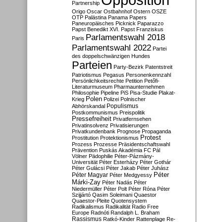
Partnership
Origo
Oscar
Ostbahnhof
Ostern
OSZE
OTP
Palästina
Panama Papers
Paneuropäisches Picknick
Paparazzo
Papst Benedikt XVI.
Papst Franziskus
Parlamentswahl 2018
Paris
Parlamentswahl 2022
Partei
des doppelschwänzigen Hundes
Parteien
Party-Bezirk
Patentstreit
Patriotismus
Pegasus
Personenkennzahl
Persönlichkeitsrechte
Petition
Petőfi-
Literaturmuseum
Pharmaunternehmen
Philosophie
Pipeline
PiS
Pisa-Studie
Plakat-
Polen
Krieg
Polizei
Polnischer
Populismus
Abhörskandal
Postkommunismus
Preispolitik
Pressefreiheit
Privatfernsehen
Privatinsolvenz
Privatisierungen
Privatkundenbank
Prognose
Propaganda
Protest
Prostitution
Protektionismus
Prozess
Prozesse
Präsidentschaftswahl
Prävention
Puskás Akadémia FC
Pál
Völner
Pädophilie
Péter-Pázmány-
Universität
Péter Esterházy
Péter Gothár
Péter Gulácsi
Péter Jakab
Péter Juhász
Péter
Péter Magyar
Péter Medgyessy
Márki-Zay
Péter Nadás
Péter
Niedermüller
Péter Polt
Péter Róna
Péter
Szijjártó
Qasim Soleimani
Quaestor
Quaestor-Pleite
Quotensystem
Radikalismus
Radikalität
Radio Free
Europe
Radnóti
Randalph L. Braham
Rassismus
Ratkó-Kinder
Rattenplage
Re-