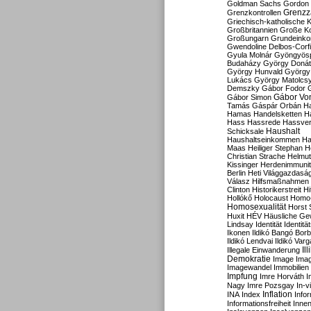
Goldman Sachs
Gordon 
Grenzz
Grenzkontrollen
Griechisch-katholische K
Großbritannien
Große Koa
Großungarn
Grundeink
Gwendoline Delbos-Corfi
Gyula Molnár
Gyöngyös
Budaházy
György Doná
György Hunvald
György
Lukács
György Matolcs
Demszky
Gábor Fodor
Gábor Vo
Gábor Simon
Tamás
Gáspár Orbán
Ha
Hamas
Handelsketten
H
Hass
Hassrede
Hassver
Haushalt
Schicksale
Haushaltseinkommen
Ha
Maas
Heiliger Stephan
H
Christian Strache
Helmut
Kissinger
Herdenimmunit
Berlin
Heti Világgazdasá
Válasz
Hilfsmaßnahmen
Clinton
Historikerstreit
Hi
Hollókő
Holocaust
Homo
Homosexualität
Horst 
Huxit
HÉV
Häusliche Ge
Lindsay
Identität
Identität
Ikonen
Ildikó Bangó Borb
Ildikó Lendvai
Ildikó Varg
Il
Illegale Einwanderung
Demokratie
Image
Ima
Imagewandel
Immobilien
Impfung
Imre Horváth
I
Nagy
Imre Pozsgay
In-v
Inflation
INA
Index
Info
Informationsfreiheit
Innen