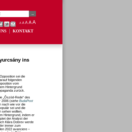
A
A
A
A
A
UNS
KONTAKT
urcsány ins
pposition sei die
arauf folgenden
pposition vom
dem Hintergrund
ropaganda zurück.
 die „Őszöd-Rede“ des
 2006 (
siehe
BudaPost
n nach wie vor die
opulär sei und die
n sehen wollten,
em Hintergrund, indem er
ptet der Analyst der
uch Klára Dobrev werde
Wer immer zum
len 2022 avanciere –