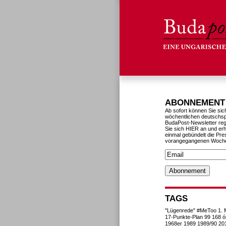
ABONNEMENT
Ab sofort können Sie sic
wöchentlichen deutschs
BudaPost-Newsletter reg
Sie sich HIER an und erh
einmal gebündelt die Pre
vorangegangenen Woch
TAGS
"Lügenrede"
#MeToo
1. 
17-Punkte-Plan
99
168 ó
1968er
1989
1989/90
20