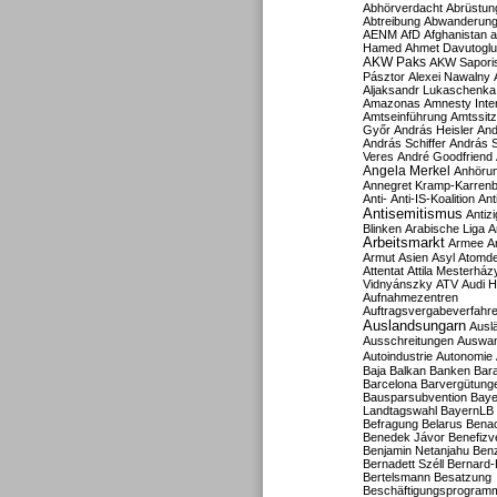
Abhörverdacht
Abrüstun
Abtreibung
Abwanderun
AENM
AfD
Afghanistan
a
Hamed
Ahmet Davutoglu
AKW Paks
AKW Sapori
Pásztor
Alexei Nawalny
Aljaksandr Lukaschenka
Amazonas
Amnesty Inter
Amtseinführung
Amtssitz
Győr
András Heisler
And
András Schiffer
András S
Veres
André Goodfriend
Angela Merkel
Anhöru
Annegret Kramp-Karren
Anti-
Anti-IS-Koalition
Ant
Antisemitismus
Antiz
Blinken
Arabische Liga
A
Arbeitsmarkt
Armee
A
Armut
Asien
Asyl
Atomde
Attentat
Attila Mesterház
Vidnyánszky
ATV
Audi H
Aufnahmezentren
Auftragsvergabeverfahr
Auslandsungarn
Ausl
Ausschreitungen
Auswa
Autoindustrie
Autonomie
Baja
Balkan
Banken
Bar
Barcelona
Barvergütung
Bausparsubvention
Baye
Landtagswahl
BayernLB
Befragung
Belarus
Benac
Benedek Jávor
Benefizv
Benjamin Netanjahu
Benz
Bernadett Széll
Bernard-
Bertelsmann
Besatzung
Beschäftigungsprogram