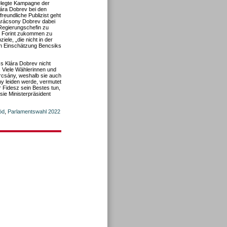
elegte Kampagne der
ára Dobrev bei den
reundliche Publizist geht
Karácsony Dobrev dabei
 Regierungschefin zu
0 Forint zukommen zu
iele, „die nicht in der
ch Einschätzung Bencsiks
s Klára Dobrev nicht
. Viele Wählerinnen und
rcsány, weshalb sie auch
y leiden werde, vermutet
r Fidesz sein Bestes tun,
sie Ministerpräsident
öd
,
Parlamentswahl 2022