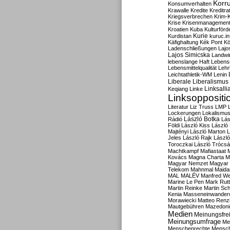
Korru
Konsumverhalten
Krawalle
Kredite
Kreditra
Kriegsverbrechen
Krim-K
Krise
Krisenmanagemen
Kroatien
Kuba
Kulturförd
Kurdistan
Kurie
kuruc.in
Käfighaltung
Kék Pont
Kö
Ladenschließungen
Lajo
Lajos Simicska
Landwir
lebenslange Haft
Lebensm
Lebensmittelqualität
Lehr
Leichtathletik-WM
Lenin
Liberale
Liberalismus
Linksalli
Keqiang
Linke
Linksoppositi
Literatur
Liz Truss
LMP
Lockerungen
Lokalismu
Rádió
László Botka
Lás
Földi
László Kiss
László
Majtényi
László Marton
L
Jeles
László Rajk
Lászl
Toroczkai
László Trócsá
Machtkampf
Mafiastaat
Kovács
Magna Charta
M
Magyar Nemzet
Magyar 
Telekom
Mahnmal
Maida
MAL
MALÉV
Manfred W
Marine Le Pen
Mark Rut
Martin Reinke
Martin Sch
Kenia
Masseneinwander
Morawiecki
Matteo Renz
Mautgebühren
Mazedoni
Medien
Meinungsfrei
Meinungsumfrage
Me
Menschenrechte
Mensc