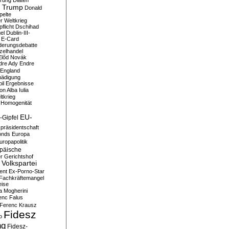
erung
Diäten
 Trump
Donald
pelte
er Weltkrieg
flicht
Dschihad
el
Dublin-III-
E-Card
derungsdebatte
zelhandel
Előd Novák
dre Ady
Endre
England
hädigung
il
Ergebnisse
n Alba Iulia
ltkrieg
 Homogenität
EU-
-Gipfel
präsidentschaft
onds
Europa
uropapolitik
päische
r Gerichtshof
Volkspartei
ent
Ex-Porno-Star
Fachkräftemangel
eise
a Mogherini
enc Falus
Ferenc Krausz
Fidesz
o
ng
Fidesz-