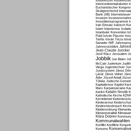
Inslovenzen
Insolvenzen
Interkontinentalraketen
I
Eucharistischer Kongres
Strafgerichtshof
Internat
Bank (IIB)
Internetsteuer
Invasion
Invasionsmahn
Investitionsprogramme
I
Irak-Einsatz
Irakisch-Ku
Islam
Islamismus
Isolat
Istanbuler Konvention
Is
Pukli
István Pásztor
Ist
Tarlós
István Tisza
Istv
Sanader
IWF
Jahrespro
Jahres
Jahresrückblick
Jean-Claude Juncker
Jenő Rácz
Jerusalem
Je
Jobbik
Joe Biden
Jo
McCain
Judentum
Judith
Varga
Jugendschutz
Jun
Justizsystem
János Dén
Lázár
János Volner
Jáno
Áder
József Antall
József
Tóbiás
Jüdische Gemei
Kapitalismus
Kapitol
Kard
Marx
Karpatoukraine
Ka
Katalin Novák
Karikó
K
Katholische Kirche
KDN
Kernklientel
Kettenbrück
Kinderarmut
Kinderschu
Kindesmissbrauch
Kirch
Kleiderordnung
Kleinanle
Klimaneutralität
Klimawan
Klára Dobrev
Kommunal
Kommunalwahlen
Konflikt
Konflikte
Konjunk
Konservativ
Konsens