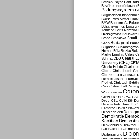
Bethlen-Peyer-Pakt
Betr
Bevölkerungsrückgang
B
Bildungssystem
Bil
Billigdarlehen
Binnennach
Black Lives Matter
Blan
BMW
Bodenmafia
Bokro
Bolschewismus
Bootsun
Johnson
Boris Nemzow
Herzegowina
Boulevard
Brexit
Brand
Bratislava
Budapest
Cash
Budap
Bulgarien
Bundestagswa
Hóman
Béla Biszku
Béla
Markó
Bündnis
Calais
Ca
Central E
Schmitt
CDU
University (CEU)
CET
Charlie Hebdo
Charlottes
China
Christchurch
Chr
Christentum
Christian 
Demokratische Internati
Freiheit
Christoph Schön
Cola
Colleen Bell
Coming
Coron
Wurst
corona
Corvinus-Uni
CPAC
Cra
Dézsi
CSU
Csíki Sör
Da
Datenschutz
David B. Co
Cameron
David Schwezo
Demogra
Debrecen
defi
Demokratie
Demokr
Koalition
Demonstra
Denkfabriken
Denkmal
D
nationalen Zusammenhal
Diplom
Digitalisierung