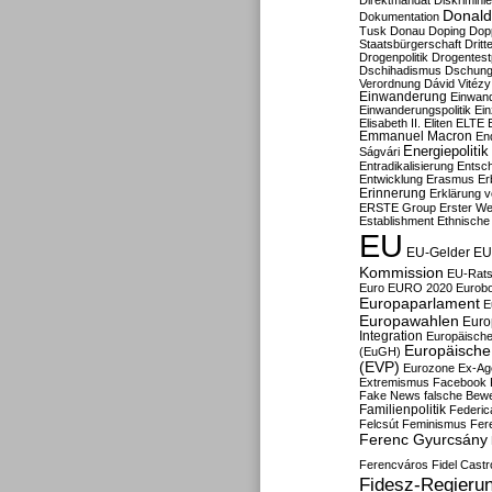
Direktmandat
Diskrimini
Donald
Dokumentation
Tusk
Donau
Doping
Dop
Staatsbürgerschaft
Dritt
Drogenpolitik
Drogentestp
Dschihadismus
Dschung
Verordnung
Dávid Vitézy
Einwanderung
Einwan
Einwanderungspolitik
Ein
Elisabeth II.
Eliten
ELTE
Emmanuel Macron
En
Energiepolitik
Ságvári
Entradikalisierung
Entsc
Entwicklung
Erasmus
Erb
Erinnerung
Erklärung vo
ERSTE Group
Erster We
Establishment
Ethnische
EU
EU-Gelder
EU
Kommission
EU-Rats
Euro
EURO 2020
Eurob
Europaparlament
E
Europawahlen
Euro
Integration
Europäische
Europäische 
(EuGH)
(EVP)
Eurozone
Ex-Ag
Extremismus
Facebook
Fake News
falsche Bew
Familienpolitik
Federic
Felcsút
Feminismus
Fer
Ferenc Gyurcsány
Ferencváros
Fidel Castr
Fidesz-Regieru