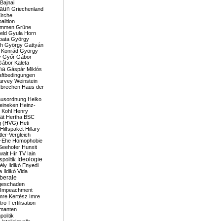
Bajnai
aun
Griechenland
irche
lition
ommen
Grüne
eld
Gyula Horn
pata
György
th
György Gattyán
 Konrád
György
y
Győr
Gábor
Gábor Kaleta
na
Gáspár Miklós
ftbedingungen
arvey Weinstein
brechen
Haus der
usordnung
Heiko
eineken
Heinz-
 Kohl
Henry
ät
Hertha BSC
g (HVG)
Heti
Hilfspaket
Hillary
tler-Vergleich
-Ehe
Homophobie
Seehofer
Hunxit
walt
Hír TV
Iain
spolitik
Ideologie
ély
Ildikó Enyedi
a
Ildikó Vida
liberale
geschaden
Impeachment
mre Kertész
Imre
itro-Fertilisation
rmanten
politik