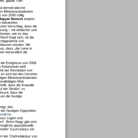
n, glaubt Tóth.
und demokratische
en Ministerpräsidenten
 von 2006 völlig
Magyar Nemzet
empört.
on bekannten
tzten Vorschlag, dass die
sung – mit einfacher und
könnten, wie es das
. Néző fragt sich, ob die
schlagnahme von
mfassen würden. Mit
us, dass „die Leine in
r letztendlich die
ie die Ereignisse von 2006
 Kolumnistin wirft
mit der Revolution von
 es sich bei den Unruhen
igen Ministerpräsidenten
walttätigen Mob
offt, dass die Krawalle
auf der Straße“ zu
bsurd, dass die
um die heutige
tigt, den
er heutigen Opposition
undliche
ánys Lügen und
ben“. Brém-Nagy gibt sich
ögliche oppositionelle
onette“ Gyurcsánys sei.
rt der Chefredakteur von