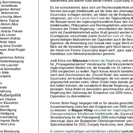
Mastermind und wahrer Kopf werde Ferenc Gyurcsány sei
g
Abschiebung
g
Achtelfinale
Es sei schockierend, dass sich um Rechtsstaatlichkeit 
gentur
Ahmed
Normen besorgte Intellektuelle auf die Seite des ehemalig
Aktionskreis
Gyurcsány schlagen würden, als hätten sie die Ereignisse
schschja
Albert
vergessen,
gibt sich László Néző
von der Tageszeitung
Alexis Tsipras
Als Beispiel nennt der regierungsfreundliche Autor den v
Alstom
Altus
Intellektuellen, Philosophen und Rechtsgelehrten unterstü
national
Gesetze der Orbán-Regierung – einschließlich der Verfas
András Fekete-
nicht mit Zweidrittelmehrheit außer Kraft gesetzt werden 
rás Lovasi
Grundgesetz vorschreibe (
siehe
BudaPost vom 24. Mai
)
iewert
András
gesetzwidrigen Maßnahmen der Opposition auch die Be
Andy Vajna
Eigentum, die Anwendung von Gewalt oder sogar Mord u
ng
Anna Donáth
Blick auf die Vorwahlen der Opposition geht Néző davon a
bauer
Antal Rogán
der Hand von Ferenc Gyurcsány liegen wird“, ganz egal we
ifa
Kandidatur zum Ministerpräsidenten gewinne.
iganismus
Antony
Judit Kósa von
Népszava
kritisiert die Regierung
, weil s
rbeiterbewegung
für „Propagandazwecke“ missbrauche. Die linksorientierte
rmin Laschet
regierungsnahen Medien vor, die Krawalle vor 15 Jahren 
al
Atomwaffen
1956 vergleichen zu wollen. Nach Kósas Ansicht handelte
y
Attila
nach dem Durchsickern der „Őszöd-Rede“ des seinerzeit
ungaria
Gyurcsány um brutale Ausschreitungen, die von einem ge
angestachelt worden seien. Viktor Orbán habe damals geh
en
ihm helfen könnten, die sozialistisch-liberale Regierung „
änder
besiegen. Kósa findet es besonders geschmacklos und a
nderung
Regierung den Jahrestag der Ereignisse von 2006 nutze, 
Außenpolitik
Opposition zu diskreditieren.
ack Obama
en
Bausektor
Ferenc Brém-Nagy hingegen hält es für absolut gerechtfer
rische
Zusammenhang zwischen den Ereignissen von 2006 und d
Beerdigung
zu betonen. In
Magyar Hírlap
verurteilt der regierungsfre
hteiligung
Zeitungsredakteur linksliberale Intellektuelle
, die „Gyurcs
eranstaltung
Verantwortung für die Polizeigewalt 2006 entschuldigt ha
inpreis
Berlin
überzeugt, dass der Budapester Oberbürgermeister und m
Henri Lévy
Spitzenkandidat für 2022, Gergely Karácsony, eine „Mari
me
Besetzung
In seinem regelmäßigen wöchentlichen Leitartikel
spekulie