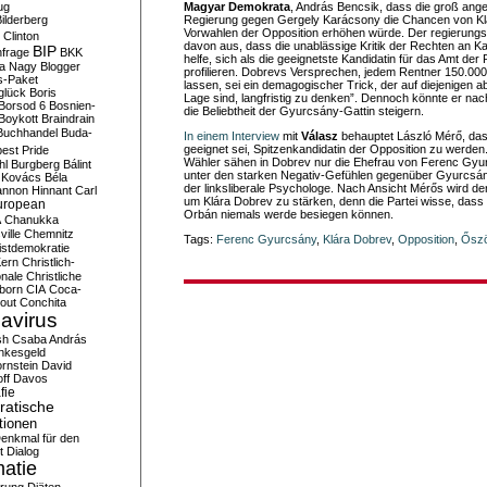
ug
Magyar Demokrata
, András Bencsik, dass die groß ang
ilderberg
Regierung gegen Gergely Karácsony die Chancen von Kl
Vorwahlen der Opposition erhöhen würde. Der regierungsf
l Clinton
davon aus, dass die unablässige Kritik der Rechten an 
BIP
frage
BKK
helfe, sich als die geeignetste Kandidatin für das Amt der
ka Nagy
Blogger
profilieren. Dobrevs Versprechen, jedem Rentner 150.00
s-Paket
lassen, sei ein demagogischer Trick, der auf diejenigen abz
glück
Boris
Lage sind, langfristig zu denken”. Dennoch könnte er na
Borsod 6
Bosnien-
die Beliebtheit der Gyurcsány-Gattin steigern.
Boykott
Braindrain
Buchhandel
Buda-
In einem Interview
mit
Válasz
behauptet László Mérő, das
geeignet sei, Spitzenkandidatin der Opposition zu werden
est Pride
Wähler sähen in Dobrev nur die Ehefrau von Ferenc Gyu
hl
Burgberg
Bálint
unter den starken Negativ-Gefühlen gegenüber Gyurcsán
 Kovács
Béla
der linksliberale Psychologe. Nach Ansicht Mérős wird de
nnon Hinnant
Carl
um Klára Dobrev zu stärken, denn die Partei wisse, dass 
uropean
Orbán niemals werde besiegen können.
A
Chanukka
ville
Chemnitz
Tags:
Ferenc Gyurcsány
,
Klára Dobrev
,
Opposition
,
Ősz
istdemokratie
Kern
Christlich-
onale
Christliche
born
CIA
Coca-
out
Conchita
avirus
sh
Csaba András
nkesgeld
rnstein
David
ff
Davos
fie
atische
tionen
enkmal für den
t
Dialog
atie