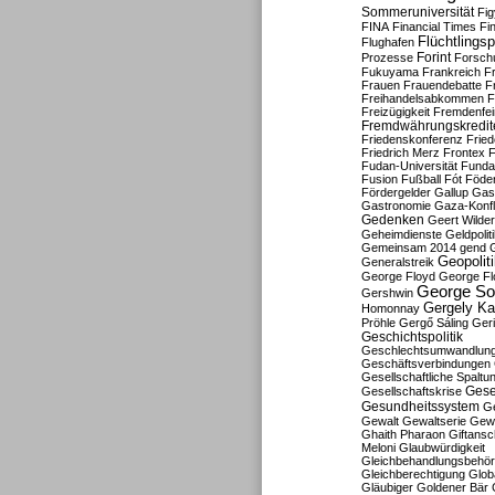
Sommeruniversität
Fig
FINA
Financial Times
Fi
Flüchtlingsp
Flughafen
Forint
Prozesse
Forsch
Fukuyama
Frankreich
F
Frauen
Frauendebatte
F
Freihandelsabkommen
F
Freizügigkeit
Fremdenfein
Fremdwährungskredit
Friedenskonferenz
Frie
Friedrich Merz
Frontex
F
Fudan-Universität
Funda
Fusion
Fußball
Fót
Föder
Fördergelder
Gallup
Gast
Gastronomie
Gaza-Konfl
Gedenken
Geert Wilde
Geheimdienste
Geldpolit
Gemeinsam 2014
gend
Geopolit
Generalstreik
George Floyd
George Fl
George So
Gershwin
Gergely K
Homonnay
Pröhle
Gergő Sáling
Geri
Geschichtspolitik
Geschlechtsumwandlun
Geschäftsverbindungen
Gesellschaftliche Spaltu
Gese
Gesellschaftskrise
Gesundheitssystem
Ge
Gewalt
Gewaltserie
Gew
Ghaith Pharaon
Giftansc
Meloni
Glaubwürdigkeit
Gleichbehandlungsbehö
Gleichberechtigung
Glob
Gläubiger
Goldener Bär