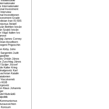
Intellektuelle
nternationaler
s
Internationaler
ional Investment
Interview
mal
Investitionen
nvestment Grade
rdistan
Iran
IS
ISIS
Israel
ionismus
tván Bethlen
István
ván Szabó
István
án Vágó
Italien
Ivo
gnose
tag
James Corney
Jean Asselborn
wgeni Prigoschin
hn Kirby
John
 Sargentini
Judit
gwähler
es Orbán
János
s Zuschlag
János
 Szájer
József
nde
Kalter Krieg
inalgesetz
Karl
sachstan
Katalin
atalonien
P
Kecskemét
e
KGB
tzgesetz
en
Klaus Johannis
ger
del
Klubrádió
politik
Kommunismus
turaussichten
e
Konsum