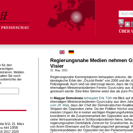
ÜBER 
Regierungsnahe Medien nehmen Gy
h für den
Visier
prachigen
31. May. 2021
istrieren. Melden
alten Sie noch
Regierungsnahe Kommentatoren behaupten unisono, die O
sseberichte der
ideologische Erbin der „Őszöd-Rede“ von 2006 und der d
e.
Polizeigewalt. Auch sind sie überzeugt davon, dass die O
ehemaligen Ministerpräsidenten Ferenc Gyurcsány aus 
gesteuert werde. Eine linke Stimme weist das als pure P
In
Magyar Demokrata
behauptet Erik Tóth
mit Blick auf
ehemaligen Ministerpräsidenten Gyurcsány aus dem Jahr
vom 28. Mai
), dass der Chef der Demokratischen Koalitio
Strippen der Opposition ziehe. Da der Politiker höchst unp
meisten Ungarn ihn in keiner wichtigen Regierungsfunktio
koordiniere er die Zusammenarbeit der Opposition aus d
seine Vertrauensleute in Schlüsselpositionen hieve, behau
regierungsnahen Denkfabrik Zentrum für Grundrechte. A
Mai
9/11
15. März
von ihrem Ehemann und Ex-Regierungschef gemanagt. 
1956
ra
444
Spitzenkandidaten der Opposition bei den Parlamentswah
16
2017
2020