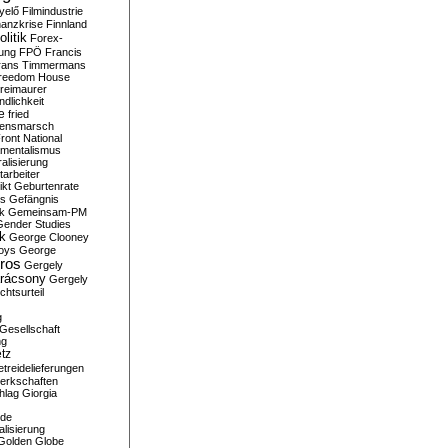
yelő
Filmindustrie
nanzkrise
Finnland
olitik
Forex-
ung
FPÖ
Francis
rans Timmermans
reedom House
reimaurer
dlichkeit
e
fried
densmarsch
ront National
mentalismus
alisierung
arbeiter
ikt
Geburtenrate
rs
Gefängnis
ik
Gemeinsam-PM
Gender Studies
ik
George Clooney
oys
George
ros
Gergely
arácsony
Gergely
chtsurteil
g
Gesellschaft
ng
tz
treidelieferungen
erkschaften
hlag
Giorgia
rde
alisierung
Golden Globe