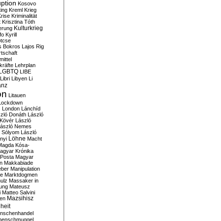
ption
Kosovo
ting
Kreml
Krieg
rise
Kriminalität
t
Krisztina Tóth
Kulturkrieg
erung
fo
Kyrill
tcse
s Bokros
Lajos Rig
tschaft
ittel
kräfte
Lehrplan
LGBTQ
LIBE
Libri
Libyen
Li
anz
on
Litauen
Lockdown
s
London
Lánchíd
zló Donáth
László
 Kövér
László
ászló Nemes
ó Sólyom
László
Löhne
nyi
Macht
Magda Kósa-
agyar Krónika
Posta
Magyar
n
Makkabiade
eber
Manipulation
te
Marktdogmen
ulz
Massaker in
ung
Mateusz
i
Matteo Salvini
en
Mazsihisz
heit
nschenhandel
henschmuggel