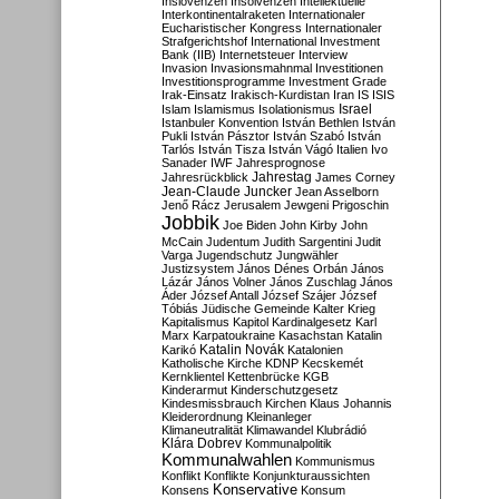
Inslovenzen
Insolvenzen
Intellektuelle
Interkontinentalraketen
Internationaler
Eucharistischer Kongress
Internationaler
Strafgerichtshof
International Investment
Bank (IIB)
Internetsteuer
Interview
Invasion
Invasionsmahnmal
Investitionen
Investitionsprogramme
Investment Grade
Irak-Einsatz
Irakisch-Kurdistan
Iran
IS
ISIS
Israel
Islam
Islamismus
Isolationismus
Istanbuler Konvention
István Bethlen
István
Pukli
István Pásztor
István Szabó
István
Tarlós
István Tisza
István Vágó
Italien
Ivo
Sanader
IWF
Jahresprognose
Jahrestag
Jahresrückblick
James Corney
Jean-Claude Juncker
Jean Asselborn
Jenő Rácz
Jerusalem
Jewgeni Prigoschin
Jobbik
Joe Biden
John Kirby
John
McCain
Judentum
Judith Sargentini
Judit
Varga
Jugendschutz
Jungwähler
Justizsystem
János Dénes Orbán
János
Lázár
János Volner
János Zuschlag
János
Áder
József Antall
József Szájer
József
Tóbiás
Jüdische Gemeinde
Kalter Krieg
Kapitalismus
Kapitol
Kardinalgesetz
Karl
Marx
Karpatoukraine
Kasachstan
Katalin
Katalin Novák
Karikó
Katalonien
Katholische Kirche
KDNP
Kecskemét
Kernklientel
Kettenbrücke
KGB
Kinderarmut
Kinderschutzgesetz
Kindesmissbrauch
Kirchen
Klaus Johannis
Kleiderordnung
Kleinanleger
Klimaneutralität
Klimawandel
Klubrádió
Klára Dobrev
Kommunalpolitik
Kommunalwahlen
Kommunismus
Konflikt
Konflikte
Konjunkturaussichten
Konservative
Konsens
Konsum