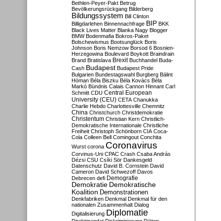
Bethlen-Peyer-Pakt
Betrug
Bevölkerungsrückgang
Bilderberg
Bildungssystem
Bill Clinton
BIP
Billigdarlehen
Binnennachfrage
BKK
Black Lives Matter
Blanka Nagy
Blogger
BMW
Bodenmafia
Bokros-Paket
Bolschewismus
Bootsunglück
Boris
Johnson
Boris Nemzow
Borsod 6
Bosnien-
Herzegowina
Boulevard
Boykott
Braindrain
Brexit
Brand
Bratislava
Buchhandel
Buda-
Budapest
Cash
Budapest Pride
Bulgarien
Bundestagswahl
Burgberg
Bálint
Hóman
Béla Biszku
Béla Kovács
Béla
Markó
Bündnis
Calais
Cannon Hinnant
Carl
Central European
Schmitt
CDU
University (CEU)
CETA
Chanukka
Charlie Hebdo
Charlottesville
Chemnitz
China
Christchurch
Christdemokratie
Christentum
Christian Kern
Christlich-
Demokratische Internationale
Christliche
Freiheit
Christoph Schönborn
CIA
Coca-
Cola
Colleen Bell
Comingout
Conchita
Coronavirus
Wurst
corona
Corvinus-Uni
CPAC
Crash
Csaba András
Dézsi
CSU
Csíki Sör
Dankesgeld
Datenschutz
David B. Cornstein
David
Cameron
David Schwezoff
Davos
Demografie
Debrecen
defi
Demokratie
Demokratische
Koalition
Demonstrationen
Denkfabriken
Denkmal
Denkmal für den
nationalen Zusammenhalt
Dialog
Diplomatie
Digitalisierung