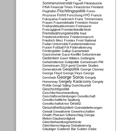
Sommeruniversität
Figyelő
Filmindustrie
FINA
Financial Times
Finanzkrise
Finnland
Flüchtlingspolitik
Flughafen
Forex-
Forint
Prozesse
Forschung
FPÖ
Francis
Fukuyama
Frankreich
Frans Timmermans
Frauen
Frauendebatte
Freedom House
Freihandelsabkommen
Freimaurer
Freizügigkeit
Fremdenfeindlichkeit
Fremdwährungskredite
fried
Friedenskonferenz
Friedensmarsch
Friedrich Merz
Frontex
Front National
Fudan-Universität
Fundamentalismus
Fusion
Fußball
Fót
Föderalisierung
Fördergelder
Gallup
Gastarbeiter
Gastronomie
Gaza-Konflikt
Geburtenrate
Gedenken
Geert Wilders
Gefängnis
Geheimdienste
Geldpolitik
Gemeinsam-PM
Gemeinsam 2014
gend
Gender Studies
Geopolitik
Generalstreik
George Clooney
George Floyd
George Floys
George
George Soros
Gershwin
Gergely
Gergely Karácsony
Homonnay
Gergely
Pröhle
Gergő Sáling
Gerichtsurteil
Geschichtspolitik
Geschlechtsumwandlung
Geschäftsverbindungen
Gesellschaft
Gesellschaftliche Spaltung
Gesetz
Gesellschaftskrise
Gesundheitssystem
Getreidelieferungen
Gewalt
Gewaltserie
Gewerkschaften
Ghaith Pharaon
Giftanschlag
Giorgia
Meloni
Glaubwürdigkeit
Gleichbehandlungsbehörde
Gleichberechtigung
Globalisierung
Gläubiger
Goldener Bär
Golden Globe