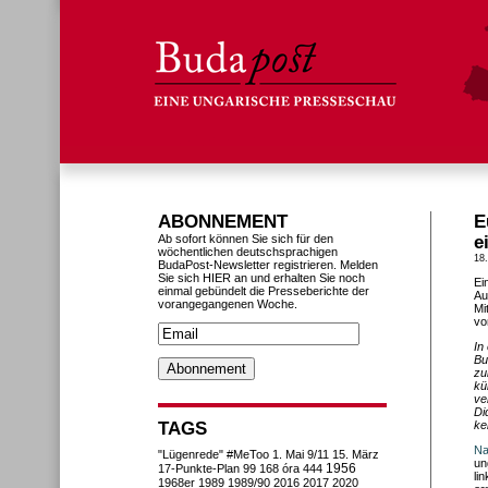
ABONNEMENT
E
Ab sofort können Sie sich für den
e
wöchentlichen deutschsprachigen
18
BudaPost-Newsletter registrieren. Melden
Sie sich HIER an und erhalten Sie noch
Ei
einmal gebündelt die Presseberichte der
Au
vorangegangenen Woche.
Mi
vo
In
Bu
zu
kü
ve
Di
TAGS
ke
Na
"Lügenrede"
#MeToo
1. Mai
9/11
15. März
un
1956
17-Punkte-Plan
99
168 óra
444
li
1968er
1989
1989/90
2016
2017
2020