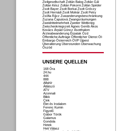
Zivilgesellschaft
Zoltán Balog
Zoltán Gál
Zoltán Kész
Zoltán Pokorni
Zoltán Spéder
Zsolt Bayer
Zsolt Borkai
Zsolt Gréczy
Zsolt Hernádi
Zsolt Molnár
Zsolt Petry
Zsófia Rácz
Zuwanderungsbeschränkung
Zuzana Čaputová
Zwangsräumungen
Zweidrittelmehrheit
Zweiter Weltkrieg
Zwischenkriegszeit
Ágnes Geréb
Ákos
Kovács
Árpád Göncz
Ásotthalom
Ärzteabwanderung
Érpatak
Ózd
Öffentliche Aufträge
Öffentlicher Dienst
Öl-
Embargo
Österreich
ÖVP
Újpest
Überalterung
Überstunden
Überwachung
Őszöd
UNSERE QUELLEN
168 Óra
24.hu
444
888
Alfahír
Átlátszó
ATV
Azonnali
Blikk
Cink
Élet és Irodalom
Ferenc Kumin
Figyelő
Gábor Török
Galamus
Gondola
Hetek
Heti Válasz