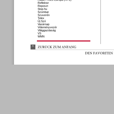
Reflektor
Reposzt
Stop.hu
Szombat
Szuverén
Telex
Új Szó
Vasárnap
Véleményvezér
Világgazdaság
VS
WMN
^
ZURÜ
CK 
ZUM 
ANFANG
DEN 
FAVORITEN 