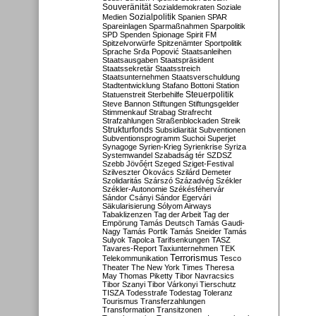
Souveränität
Sozialdemokraten
Soziale
Sozialpolitik
Medien
Spanien
SPAR
Spareinlagen
Sparmaßnahmen
Sparpolitik
SPD
Spenden
Spionage
Spirit FM
Spitzelvorwürfe
Spitzenämter
Sportpolitik
Sprache
Srđa Popović
Staatsanleihen
Staatsausgaben
Staatspräsident
Staatssekretär
Staatsstreich
Staatsunternehmen
Staatsverschuldung
Stadtentwicklung
Stafano Bottoni
Station
Steuerpolitik
Statuenstreit
Sterbehilfe
Steve Bannon
Stiftungen
Stiftungsgelder
Stimmenkauf
Strabag
Strafrecht
Strafzahlungen
Straßenblockaden
Streik
Strukturfonds
Subsidiarität
Subventionen
Subventionsprogramm
Suchoi Superjet
Synagoge
Syrien-Krieg
Syrienkrise
Syriza
Systemwandel
Szabadság tér
SZDSZ
Szebb Jövőért
Szeged
Sziget-Festival
Szilveszter Ókovács
Szilárd Demeter
Szolidaritás
Szárszó
Századvég
Székler
Székler-Autonomie
Székésféhervár
Sándor Csányi
Sándor Egervári
Säkularisierung
Sólyom Airways
Tabaklizenzen
Tag der Arbeit
Tag der
Empörung
Tamás Deutsch
Tamás Gaudi-
Nagy
Tamás Portik
Tamás Sneider
Tamás
Sulyok
Tapolca
Tarifsenkungen
TASZ
Tavares-Report
Taxiunternehmen
TEK
Terrorismus
Telekommunikation
Tesco
Theater
The New York Times
Theresa
May
Thomas Piketty
Tibor Navracsics
Tibor Szanyi
Tibor Várkonyi
Tierschutz
TISZA
Todesstrafe
Todestag
Toleranz
Tourismus
Transferzahlungen
Transformation
Transitzonen