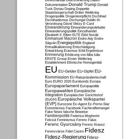
Direktmandat
Diskriminierung
Diäten
Donald Trump
Dokumentation
Donald
Tusk
Donau
Doping
Doppelte
Staatsbürgerschaft
Dritter Weltkrieg
Drogenpolitik
Drogentestpflicht
Dschihad
Dschihadismus
Dschungel
Dublin-III-
Verordnung
Dávid Vitézy
E-Card
Einwanderung
Einwanderungsdebatte
Einwanderungspolitik
Einzelhandel
Elisabeth II.
Eliten
ELTE
Előd Novák
Emmanuel Macron
Endre Ady
Endre
Energiepolitik
Ságvári
England
Entradikalisierung
Entschädigung
Entwicklung
Erasmus
Erbil
Ergebnisse
Erinnerung
Erklärung von Alba Iulia
ERSTE Group
Erster Weltkrieg
Establishment
Ethnische Homogenität
EU
EU-
EU-Gelder
EU-Gipfel
Kommission
EU-Ratspräsidentschaft
Euro
EURO 2020
Eurobonds
Europa
Europaparlament
Europapolitik
Europawahlen
Europäische
Integration
Europäischer Gerichtshof
Europäische Volkspartei
(EuGH)
(EVP)
Eurozone
Ex-Agent
Ex-Porno-Star
Extremismus
Facebook
Fachkräftemangel
Fake News
falsche Beweise
Familienpolitik
Federica Mogherini
Felcsút
Feminismus
Ferenc Falus
Ferenc Gyurcsány
Ferenc Krausz
Fidesz
Ferencváros
Fidel Castro
Fidesz-Regierung
Fidesz-