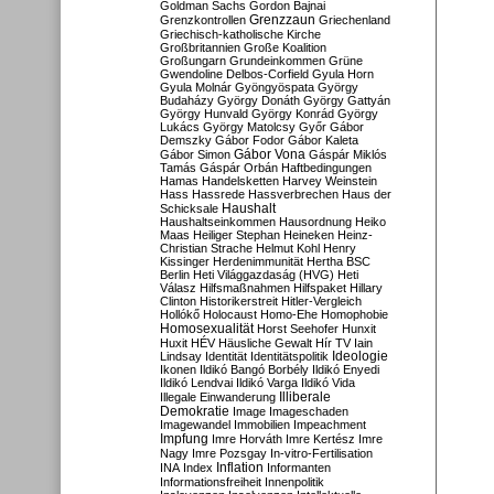
Goldman Sachs
Gordon Bajnai
Grenzzaun
Grenzkontrollen
Griechenland
Griechisch-katholische Kirche
Großbritannien
Große Koalition
Großungarn
Grundeinkommen
Grüne
Gwendoline Delbos-Corfield
Gyula Horn
Gyula Molnár
Gyöngyöspata
György
Budaházy
György Donáth
György Gattyán
György Hunvald
György Konrád
György
Lukács
György Matolcsy
Győr
Gábor
Demszky
Gábor Fodor
Gábor Kaleta
Gábor Vona
Gábor Simon
Gáspár Miklós
Tamás
Gáspár Orbán
Haftbedingungen
Hamas
Handelsketten
Harvey Weinstein
Hass
Hassrede
Hassverbrechen
Haus der
Haushalt
Schicksale
Haushaltseinkommen
Hausordnung
Heiko
Maas
Heiliger Stephan
Heineken
Heinz-
Christian Strache
Helmut Kohl
Henry
Kissinger
Herdenimmunität
Hertha BSC
Berlin
Heti Világgazdaság (HVG)
Heti
Válasz
Hilfsmaßnahmen
Hilfspaket
Hillary
Clinton
Historikerstreit
Hitler-Vergleich
Hollókő
Holocaust
Homo-Ehe
Homophobie
Homosexualität
Horst Seehofer
Hunxit
Huxit
HÉV
Häusliche Gewalt
Hír TV
Iain
Lindsay
Identität
Identitätspolitik
Ideologie
Ikonen
Ildikó Bangó Borbély
Ildikó Enyedi
Ildikó Lendvai
Ildikó Varga
Ildikó Vida
Illiberale
Illegale Einwanderung
Demokratie
Image
Imageschaden
Imagewandel
Immobilien
Impeachment
Impfung
Imre Horváth
Imre Kertész
Imre
Nagy
Imre Pozsgay
In-vitro-Fertilisation
Inflation
INA
Index
Informanten
Informationsfreiheit
Innenpolitik