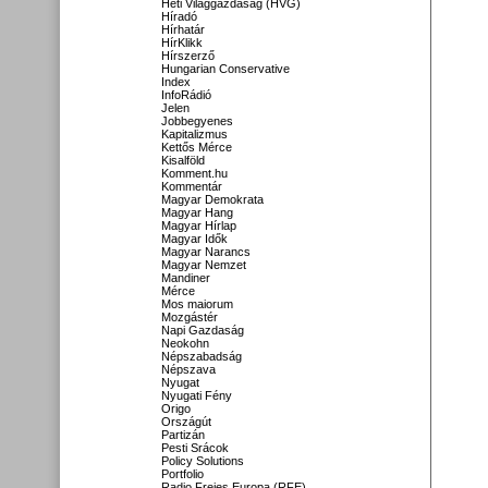
Heti Világgazdaság (HVG)
Híradó
Hírhatár
HírKlikk
Hírszerző
Hungarian Conservative
Index
InfoRádió
Jelen
Jobbegyenes
Kapitalizmus
Kettős Mérce
Kisalföld
Komment.hu
Kommentár
Magyar Demokrata
Magyar Hang
Magyar Hírlap
Magyar Idők
Magyar Narancs
Magyar Nemzet
Mandiner
Mérce
Mos maiorum
Mozgástér
Napi Gazdaság
Neokohn
Népszabadság
Népszava
Nyugat
Nyugati Fény
Origo
Országút
Partizán
Pesti Srácok
Policy Solutions
Portfolio
Radio Freies Europa (RFE)