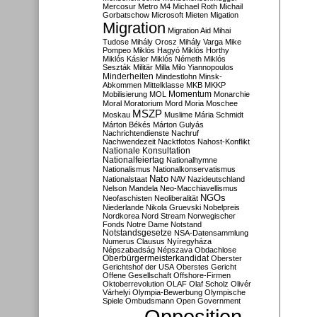
Mercosur
Metro M4
Michael Roth
Michail
Gorbatschow
Microsoft
Mieten
Migation
Migration
Migration Aid
Mihai
Tudose
Mihály Orosz
Mihály Varga
Mike
Pompeo
Miklós Hagyó
Miklós Horthy
Miklós Kásler
Miklós Németh
Miklós
Seszták
Militär
Milla
Milo Yiannopoulos
Minderheiten
Mindestlohn
Minsk-
Abkommen
Mittelklasse
MKB
MKKP
Momentum
Mobilisierung
MOL
Monarchie
Moral
Moratorium
Mord
Moria
Moschee
MSZP
Moskau
Muslime
Mária Schmidt
Márton Békés
Márton Gulyás
Nachrichtendienste
Nachruf
Nachwendezeit
Nacktfotos
Nahost-Konflikt
Nationale Konsultation
Nationalfeiertag
Nationalhymne
Nationalismus
Nationalkonservatismus
Nato
Nationalstaat
NAV
Nazideutschland
Nelson Mandela
Neo-Macchiavellismus
NGOs
Neofaschisten
Neoliberalität
Niederlande
Nikola Gruevski
Nobelpreis
Nordkorea
Nord Stream
Norwegischer
Fonds
Notre Dame
Notstand
Notstandsgesetze
NSA-Datensammlung
Numerus Clausus
Nyíregyháza
Népszabadság
Népszava
Obdachlose
Oberbürgermeisterkandidat
Oberster
Gerichtshof der USA
Oberstes Gericht
Offene Gesellschaft
Offshore-Firmen
Oktoberrevolution
OLAF
Olaf Scholz
Olivér
Várhelyi
Olympia-Bewerbung
Olympische
Spiele
Ombudsmann
Open Government
Opposition