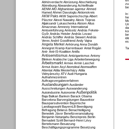
er
Abhörverdacht
Abrüstung
Abschiebung
zu
Abtreibung
Abwanderung
Achtelfinale
be
AENM
AfD
Afghanistan
agentur
Ahmed
Hamed
Ahmet Davutoglu
Aktionskreis
In
AKW Paks
AKW Saporischschja
Albert
he
Pásztor
Alexei Nawalny
Alexis Tsipras
Mo
Aljaksandr Lukaschenka
Alstom
Altus
Un
Amazonas
Amnesty International
da
Amtseinführung
Amtssitz
András Fekete-
ko
Győr
András Heisler
András Lovasi
be
András Schiffer
András Siewert
András
id
Veres
André Goodfriend
Andy Vajna
es
Angela Merkel
Anhörung
Anna Donáth
Annegret Kramp-Karrenbauer
Antal Rogán
Ta
Anti-
Anti-IS-Koalition
Antifa
Antisemitismus
Antiziganismus
Antony
Blinken
Arabische Liga
Arbeiterbewegung
Arbeitsmarkt
Armee
Armin Laschet
Armut
Asien
Asyl
Atomdeal
Atomwaffen
Attentat
Attila Mesterházy
Attila
Vidnyánszky
ATV
Audi Hungaria
Aufnahmezentren
Auftragsvergabeverfahren
Auslandsungarn
Ausländer
Ausschreitungen
Auswanderung
Außenpolitik
Autoindustrie
Autonomie
Baja
Balkan
Banken
Barack Obama
Barcelona
Barvergütungen
Bausektor
Bausparsubvention
Bayerische
Landtagswahl
BayernLB
Beerdigung
Befragung
Belarus
Benachteiligung
Benedek Jávor
Benefizveranstaltung
Benjamin Netanjahu
Benzinpreis
Berlin
Bernadett Széll
Bernard-Henri Lévy
Bertelsmann
Besatzung
Beschäftigungsprogramme
Besetzung