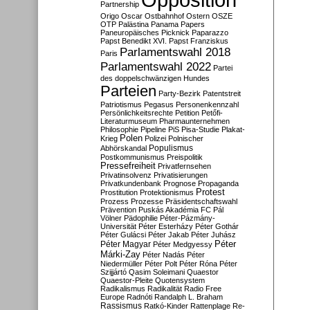
Partnership
Origo
Oscar
Ostbahnhof
Ostern
OSZE
OTP
Palästina
Panama Papers
Paneuropäisches Picknick
Paparazzo
Papst Benedikt XVI.
Papst Franziskus
Parlamentswahl 2018
Paris
Parlamentswahl 2022
Partei
des doppelschwänzigen Hundes
Parteien
Party-Bezirk
Patentstreit
Patriotismus
Pegasus
Personenkennzahl
Persönlichkeitsrechte
Petition
Petőfi-
Literaturmuseum
Pharmaunternehmen
Philosophie
Pipeline
PiS
Pisa-Studie
Plakat-
Polen
Krieg
Polizei
Polnischer
Populismus
Abhörskandal
Postkommunismus
Preispolitik
Pressefreiheit
Privatfernsehen
Privatinsolvenz
Privatisierungen
Privatkundenbank
Prognose
Propaganda
Protest
Prostitution
Protektionismus
Prozess
Prozesse
Präsidentschaftswahl
Prävention
Puskás Akadémia FC
Pál
Völner
Pädophilie
Péter-Pázmány-
Universität
Péter Esterházy
Péter Gothár
Péter Gulácsi
Péter Jakab
Péter Juhász
Péter
Péter Magyar
Péter Medgyessy
Márki-Zay
Péter Nadás
Péter
Niedermüller
Péter Polt
Péter Róna
Péter
Szijjártó
Qasim Soleimani
Quaestor
Quaestor-Pleite
Quotensystem
Radikalismus
Radikalität
Radio Free
Europe
Radnóti
Randalph L. Braham
Rassismus
Ratkó-Kinder
Rattenplage
Re-