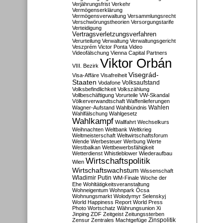
Verjährungsfrist
Verkehr
Vermögenserklärung
Vermögensverwaltung
Versammlungsrecht
Verschwörungstheorien
Versorgungstarife
Verteidigung
Vertragsverletzungsverfahren
Verurteilung
Verwaltung
Verwaltungsgericht
Veszprém
Victor Ponta
Video
Videofälschung
Vienna Capital Partners
Viktor Orbán
VIII. Bezirk
Visegrád-
Visa-Affäre
Visafreiheit
Staaten
Vodafone
Volksaufstand
Volksbefindlichkeit
Volkszählung
Vollbeschäftigung
Vorurteile
VW-Skandal
Völkerverwandtschaft
Waffenlieferungen
Wahlen
Wagner-Aufstand
Wahlbündnis
Wahlfälschung
Wahlgesetz
Wahlkampf
Wallfahrt
Wechselkurs
Weihnachten
Weltbank
Weltkrieg
Weltmeisterschaft
Weltwirtschaftsforum
Wende
Werbesteuer
Werbung
Werte
Westbalkan
Wettbewerbsfähigkeit
Wetterdienst
Whistleblower
Wiederaufbau
Wirtschaftspolitik
Wien
Wirtschaftswachstum
Wissenschaft
Wladimir Putin
WM-Finale
Woche der
Ehe
Wohltätigkeitsveranstaltung
Wohneigentum
Wohnpark Ócsa
Wohnungsmarkt
Wolodymyr Selenskyj
World Happiness Report
World Press
Photo
Wortschatz
Währungsunion
Xi
Jinping
ZDF
Zeitgeist
Zeitungssterben
Zensur
Zentrales Machtgefüge
Zinspolitik