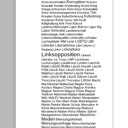
Korruption
Konsumverhalten
Kosovo
Krawalle
Kredite
Kreditrating
Kreml
Krieg
Kriegsverbrechen
Krim-Krise
Kriminalität
Krise
Krisenmanagement
Krisztina Tóth
Kulturkrieg
Kroatien
Kuba
Kulturförderung
Kurdistan
Kurie
kuruc.info
Kyrill
Käfighaltung
Kék Pont
Kötcse
Ladenschließungen
Lajos Bokros
Lajos Rig
Lajos Simicska
Landwirtschaft
lebenslange Haft
Lebensmittel
Lebensmittelqualität
Lehrkräfte
Lehrplan
LGBTQ
Leichtathletik-WM
Lenin
LIBE
Liberale
Liberalismus
Libri
Libyen
Li
Linksallianz
Keqiang
Linke
Linksopposition
Litauen
Literatur
Liz Truss
LMP
Lockdown
Lockerungen
Lokalismus
London
Lánchíd
Rádió
László Botka
László Donáth
László
Földi
László Kiss
László Kövér
László
Majtényi
László Marton
László Nemes
Jeles
László Rajk
László Sólyom
László
Löhne
Toroczkai
László Trócsányi
Macht
Machtkampf
Mafiastaat
Magda Kósa-
Kovács
Magna Charta
Magyar Krónika
Magyar Nemzet
Magyar Posta
Magyar
Telekom
Mahnmal
Maidan
Makkabiade
MAL
MALÉV
Manfred Weber
Manipulation
Marine Le Pen
Mark Rutte
Marktdogmen
Martin Reinke
Martin Schulz
Massaker in
Kenia
Masseneinwanderung
Mateusz
Morawiecki
Matteo Renzi
Matteo Salvini
Mautgebühren
Mazedonien
Mazsihisz
Medien
Meinungsfreiheit
Meinungsumfrage
Menschenhandel
Menschenrechte
Menschenschmuggel