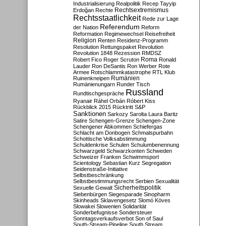
Industrialisierung
Realpolitik
Recep Tayyip
Rechtsextremismus
Erdoğan
Rechte
Rechtsstaatlichkeit
Rede zur Lage
Referendum
der Nation
Reform
Reformation
Regimewechsel
Reisefreiheit
Religion
Renten
Residenz-Programm
Resolution
Rettungspaket
Revolution
Revolution 1848
Rezession
RMDSZ
Roma
Robert Fico
Roger Scruton
Ronald
Lauder
Ron DeSantis
Ron Werber
Rote
Armee
Rotschlammkatastrophe
RTL Klub
Ruinenkneipen
Rumänien
Rumänienungarn
Runder Tisch
Russland
Rundtischgespräche
Ryanair
Ráhel Orbán
Róbert Kiss
Rückblick 2015
Rücktritt
S&P
Sanktionen
Sarkozy
Sarolta Laura Baritz
Satire
Schengen-Grenze
Schengen-Zone
Schengener Abkommen
Schiefergas
Schlacht am Donbogen
Schmalspurbahn
Schottische Volksabstimmung
Schuldenkrise
Schulen
Schulumbenennung
Schwarzgeld
Schwarzkonten
Schweden
Schweizer Franken
Schwimmsport
Scientology
Sebastian Kurz
Segregation
Seidenstraße-Initiative
Selbstbeschränkung
Selbstbestimmungsrecht
Serbien
Sexualität
Sicherheitspolitik
Sexuelle Gewalt
Siebenbürgen
Siegesparade
Sinopharm
Skinheads
Sklavengesetz
Slomó Köves
Slowakei
Slowenien
Solidarität
Sonderbefugnisse
Sondersteuer
Sonntagsverkaufsverbot
Son of Saul
South-Stream-Pipeline
South Stream