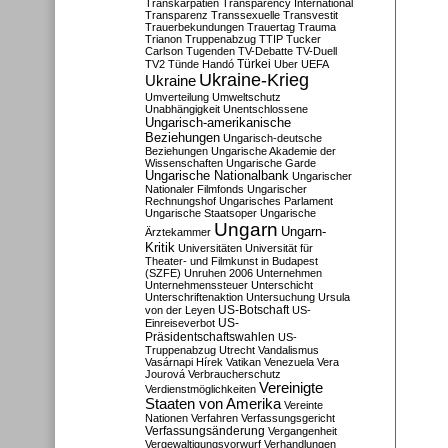
Transkarpatien
Transparency International
Transparenz
Transsexuelle
Transvestit
Trauerbekundungen
Trauertag
Trauma
Trianon
Truppenabzug
TTIP
Tucker
Carlson
Tugenden
TV-Debatte
TV-Duell
Türkei
TV2
Tünde Handó
Uber
UEFA
Ukraine-Krieg
Ukraine
Umverteilung
Umweltschutz
Unabhängigkeit
Unentschlossene
Ungarisch-amerikanische
Beziehungen
Ungarisch-deutsche
Beziehungen
Ungarische Akademie der
Wissenschaften
Ungarische Garde
Ungarische Nationalbank
Ungarischer
Nationaler Filmfonds
Ungarischer
Rechnungshof
Ungarisches Parlament
Ungarische Staatsoper
Ungarische
Ungarn
Ungarn-
Ärztekammer
Kritik
Universitäten
Universität für
Theater- und Filmkunst in Budapest
(SZFE)
Unruhen 2006
Unternehmen
Unternehmenssteuer
Unterschicht
Unterschriftenaktion
Untersuchung
Ursula
US-Botschaft
von der Leyen
US-
US-
Einreiseverbot
Präsidentschaftswahlen
US-
Truppenabzug
Utrecht
Vandalismus
Vasárnapi Hírek
Vatikan
Venezuela
Vera
Jourová
Verbraucherschutz
Vereinigte
Verdienstmöglichkeiten
Staaten von Amerika
Vereinte
Nationen
Verfahren
Verfassungsgericht
Verfassungsänderung
Vergangenheit
Vergewaltigungsvorwurf
Verhandlungen