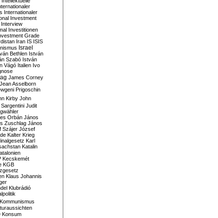
Intellektuelle
nternationaler
s
Internationaler
ional Investment
Interview
mal
Investitionen
nvestment Grade
rdistan
Iran
IS
ISIS
Israel
ionismus
tván Bethlen
István
ván Szabó
István
án Vágó
Italien
Ivo
gnose
tag
James Corney
Jean Asselborn
wgeni Prigoschin
hn Kirby
John
 Sargentini
Judit
gwähler
es Orbán
János
s Zuschlag
János
 Szájer
József
nde
Kalter Krieg
inalgesetz
Karl
sachstan
Katalin
atalonien
P
Kecskemét
e
KGB
tzgesetz
en
Klaus Johannis
ger
del
Klubrádió
politik
Kommunismus
turaussichten
e
Konsum