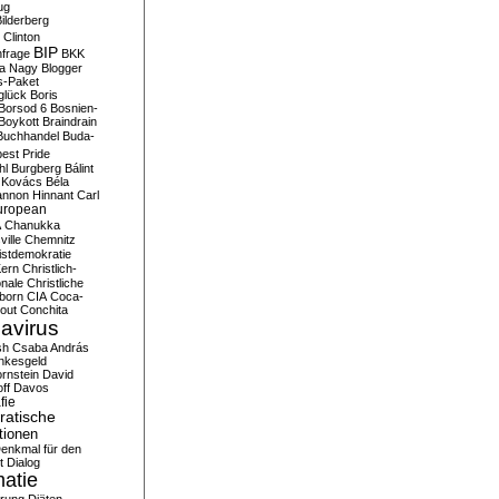
ug
ilderberg
l Clinton
BIP
frage
BKK
ka Nagy
Blogger
s-Paket
glück
Boris
Borsod 6
Bosnien-
Boykott
Braindrain
Buchhandel
Buda-
est Pride
hl
Burgberg
Bálint
 Kovács
Béla
nnon Hinnant
Carl
uropean
A
Chanukka
ville
Chemnitz
istdemokratie
Kern
Christlich-
onale
Christliche
born
CIA
Coca-
out
Conchita
avirus
sh
Csaba András
nkesgeld
rnstein
David
ff
Davos
fie
atische
tionen
enkmal für den
t
Dialog
atie