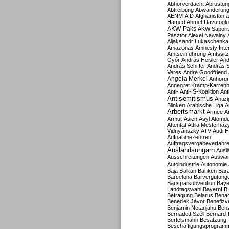
Abhörverdacht
Abrüstun
Abtreibung
Abwanderun
AENM
AfD
Afghanistan
a
Hamed
Ahmet Davutoglu
AKW Paks
AKW Sapori
Pásztor
Alexei Nawalny
Aljaksandr Lukaschenka
Amazonas
Amnesty Inter
Amtseinführung
Amtssitz
Győr
András Heisler
And
András Schiffer
András S
Veres
André Goodfriend
Angela Merkel
Anhöru
Annegret Kramp-Karren
Anti-
Anti-IS-Koalition
Ant
Antisemitismus
Antiz
Blinken
Arabische Liga
A
Arbeitsmarkt
Armee
A
Armut
Asien
Asyl
Atomde
Attentat
Attila Mesterház
Vidnyánszky
ATV
Audi H
Aufnahmezentren
Auftragsvergabeverfahr
Auslandsungarn
Ausl
Ausschreitungen
Auswa
Autoindustrie
Autonomie
Baja
Balkan
Banken
Bar
Barcelona
Barvergütung
Bausparsubvention
Baye
Landtagswahl
BayernLB
Befragung
Belarus
Benac
Benedek Jávor
Benefizv
Benjamin Netanjahu
Benz
Bernadett Széll
Bernard-
Bertelsmann
Besatzung
Beschäftigungsprogram