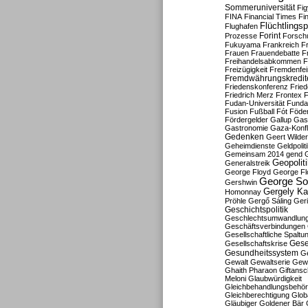
Sommeruniversität
Fig
FINA
Financial Times
Fi
Flüchtlingsp
Flughafen
Forint
Prozesse
Forsch
Fukuyama
Frankreich
F
Frauen
Frauendebatte
F
Freihandelsabkommen
F
Freizügigkeit
Fremdenfein
Fremdwährungskredit
Friedenskonferenz
Frie
Friedrich Merz
Frontex
F
Fudan-Universität
Funda
Fusion
Fußball
Fót
Föder
Fördergelder
Gallup
Gast
Gastronomie
Gaza-Konfl
Gedenken
Geert Wilde
Geheimdienste
Geldpolit
Gemeinsam 2014
gend
Geopolit
Generalstreik
George Floyd
George Fl
George So
Gershwin
Gergely K
Homonnay
Pröhle
Gergő Sáling
Geri
Geschichtspolitik
Geschlechtsumwandlun
Geschäftsverbindungen
Gesellschaftliche Spaltu
Gese
Gesellschaftskrise
Gesundheitssystem
Ge
Gewalt
Gewaltserie
Gew
Ghaith Pharaon
Giftansc
Meloni
Glaubwürdigkeit
Gleichbehandlungsbehö
Gleichberechtigung
Glob
Gläubiger
Goldener Bär