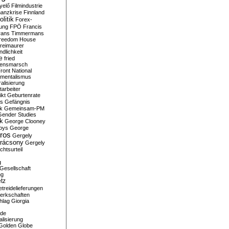
yelő
Filmindustrie
nanzkrise
Finnland
olitik
Forex-
ung
FPÖ
Francis
rans Timmermans
reedom House
reimaurer
dlichkeit
e
fried
densmarsch
ront National
mentalismus
alisierung
arbeiter
ikt
Geburtenrate
rs
Gefängnis
ik
Gemeinsam-PM
Gender Studies
ik
George Clooney
oys
George
ros
Gergely
arácsony
Gergely
chtsurteil
g
Gesellschaft
ng
tz
treidelieferungen
erkschaften
hlag
Giorgia
rde
alisierung
Golden Globe