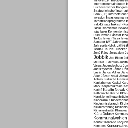
Inslovenzen
Insolvenzen
Interkontinentalraketen
I
Eucharistischer Kongres
Strafgerichtshof
Internat
Bank (IIB)
Internetsteuer
Invasion
Invasionsmahn
Investitionsprogramme
I
Irak-Einsatz
Irakisch-Ku
Islam
Islamismus
Isolat
Istanbuler Konvention
Is
Pukli
István Pásztor
Ist
Tarlós
István Tisza
Istv
Sanader
IWF
Jahrespro
Jahres
Jahresrückblick
Jean-Claude Juncker
Jenő Rácz
Jerusalem
Je
Jobbik
Joe Biden
Jo
McCain
Judentum
Judith
Varga
Jugendschutz
Jun
Justizsystem
János Dén
Lázár
János Volner
Jáno
Áder
József Antall
József
Tóbiás
Jüdische Gemei
Kapitalismus
Kapitol
Kard
Marx
Karpatoukraine
Ka
Katalin Novák
Karikó
K
Katholische Kirche
KDN
Kernklientel
Kettenbrück
Kinderarmut
Kinderschu
Kindesmissbrauch
Kirch
Kleiderordnung
Kleinanle
Klimaneutralität
Klimawan
Klára Dobrev
Kommunal
Kommunalwahlen
Konflikt
Konflikte
Konjunk
Konservativ
Konsens