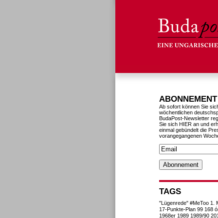
ABONNEMENT
Ab sofort können Sie sic
wöchentlichen deutschs
BudaPost-Newsletter reg
Sie sich HIER an und erh
einmal gebündelt die Pre
vorangegangenen Woch
TAGS
"Lügenrede"
#MeToo
1. 
17-Punkte-Plan
99
168 ó
1968er
1989
1989/90
20