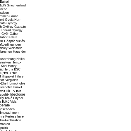
Bajnai
aun
Griechenland
irche
lition
ommen
Grüne
eld
Gyula Horn
pata
György
th
György Gattyán
 Konrád
György
y
Győr
Gábor
Gábor Kaleta
na
Gáspár Miklós
ftbedingungen
arvey Weinstein
brechen
Haus der
usordnung
Heiko
eineken
Heinz-
 Kohl
Henry
ät
Hertha BSC
g (HVG)
Heti
Hilfspaket
Hillary
tler-Vergleich
-Ehe
Homophobie
Seehofer
Hunxit
walt
Hír TV
Iain
spolitik
Ideologie
ély
Ildikó Enyedi
a
Ildikó Vida
liberale
geschaden
Impeachment
mre Kertész
Imre
itro-Fertilisation
rmanten
politik