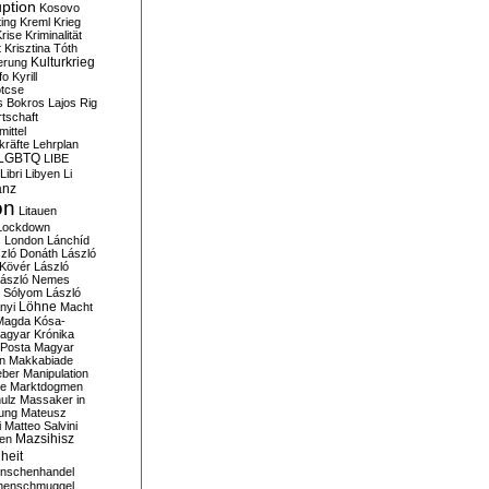
ption
Kosovo
ting
Kreml
Krieg
rise
Kriminalität
t
Krisztina Tóth
Kulturkrieg
erung
fo
Kyrill
tcse
s Bokros
Lajos Rig
tschaft
ittel
kräfte
Lehrplan
LGBTQ
LIBE
Libri
Libyen
Li
anz
on
Litauen
Lockdown
s
London
Lánchíd
zló Donáth
László
 Kövér
László
ászló Nemes
ó Sólyom
László
Löhne
nyi
Macht
Magda Kósa-
agyar Krónika
Posta
Magyar
n
Makkabiade
eber
Manipulation
te
Marktdogmen
ulz
Massaker in
ung
Mateusz
i
Matteo Salvini
en
Mazsihisz
heit
nschenhandel
henschmuggel