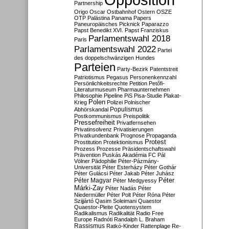
Partnership
Origo
Oscar
Ostbahnhof
Ostern
OSZE
OTP
Palästina
Panama Papers
Paneuropäisches Picknick
Paparazzo
Papst Benedikt XVI.
Papst Franziskus
Parlamentswahl 2018
Paris
Parlamentswahl 2022
Partei
des doppelschwänzigen Hundes
Parteien
Party-Bezirk
Patentstreit
Patriotismus
Pegasus
Personenkennzahl
Persönlichkeitsrechte
Petition
Petőfi-
Literaturmuseum
Pharmaunternehmen
Philosophie
Pipeline
PiS
Pisa-Studie
Plakat-
Polen
Krieg
Polizei
Polnischer
Populismus
Abhörskandal
Postkommunismus
Preispolitik
Pressefreiheit
Privatfernsehen
Privatinsolvenz
Privatisierungen
Privatkundenbank
Prognose
Propaganda
Protest
Prostitution
Protektionismus
Prozess
Prozesse
Präsidentschaftswahl
Prävention
Puskás Akadémia FC
Pál
Völner
Pädophilie
Péter-Pázmány-
Universität
Péter Esterházy
Péter Gothár
Péter Gulácsi
Péter Jakab
Péter Juhász
Péter
Péter Magyar
Péter Medgyessy
Márki-Zay
Péter Nadás
Péter
Niedermüller
Péter Polt
Péter Róna
Péter
Szijjártó
Qasim Soleimani
Quaestor
Quaestor-Pleite
Quotensystem
Radikalismus
Radikalität
Radio Free
Europe
Radnóti
Randalph L. Braham
Rassismus
Ratkó-Kinder
Rattenplage
Re-