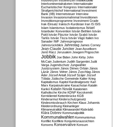
Inslovenzen
Insolvenzen
Intellektuelle
Interkontinentalraketen
Internationaler
Eucharistischer Kongress
Internationaler
Strafgerichtshof
International Investment
Bank (IIB)
Internetsteuer
Interview
Invasion
Invasionsmahnmal
Investitionen
Investitionsprogramme
Investment Grade
Irak-Einsatz
Irakisch-Kurdistan
Iran
IS
ISIS
Israel
Islam
Islamismus
Isolationismus
Istanbuler Konvention
István Bethlen
István
Pukli
István Pásztor
István Szabó
István
Tarlós
István Tisza
István Vágó
Italien
Ivo
Sanader
IWF
Jahresprognose
Jahrestag
Jahresrückblick
James Corney
Jean-Claude Juncker
Jean Asselborn
Jenő Rácz
Jerusalem
Jewgeni Prigoschin
Jobbik
Joe Biden
John Kirby
John
McCain
Judentum
Judith Sargentini
Judit
Varga
Jugendschutz
Jungwähler
Justizsystem
János Dénes Orbán
János
Lázár
János Volner
János Zuschlag
János
Áder
József Antall
József Szájer
József
Tóbiás
Jüdische Gemeinde
Kalter Krieg
Kapitalismus
Kapitol
Kardinalgesetz
Karl
Marx
Karpatoukraine
Kasachstan
Katalin
Katalin Novák
Karikó
Katalonien
Katholische Kirche
KDNP
Kecskemét
Kernklientel
Kettenbrücke
KGB
Kinderarmut
Kinderschutzgesetz
Kindesmissbrauch
Kirchen
Klaus Johannis
Kleiderordnung
Kleinanleger
Klimaneutralität
Klimawandel
Klubrádió
Klára Dobrev
Kommunalpolitik
Kommunalwahlen
Kommunismus
Konflikt
Konflikte
Konjunkturaussichten
Konservative
Konsens
Konsum