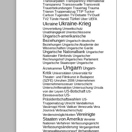
Transkarpatien
Transparency International
Transparenz
Transsexuelle
Transvestit
Trauerbekundungen
Trauertag
Trauma
Trianon
Truppenabzug
TTIP
Tucker
Carlson
Tugenden
TV-Debatte
TV-Duell
Türkei
TV2
Tünde Handó
Uber
UEFA
Ukraine-Krieg
Ukraine
Umverteilung
Umweltschutz
Unabhängigkeit
Unentschlossene
Ungarisch-amerikanische
Beziehungen
Ungarisch-deutsche
Beziehungen
Ungarische Akademie der
Wissenschaften
Ungarische Garde
Ungarische Nationalbank
Ungarischer
Nationaler Filmfonds
Ungarischer
Rechnungshof
Ungarisches Parlament
Ungarische Staatsoper
Ungarische
Ungarn
Ungarn-
Ärztekammer
Kritik
Universitäten
Universität für
Theater- und Filmkunst in Budapest
(SZFE)
Unruhen 2006
Unternehmen
Unternehmenssteuer
Unterschicht
Unterschriftenaktion
Untersuchung
Ursula
US-Botschaft
von der Leyen
US-
US-
Einreiseverbot
Präsidentschaftswahlen
US-
Truppenabzug
Utrecht
Vandalismus
Vasárnapi Hírek
Vatikan
Venezuela
Vera
Jourová
Verbraucherschutz
Vereinigte
Verdienstmöglichkeiten
Staaten von Amerika
Vereinte
Nationen
Verfahren
Verfassungsgericht
Verfassungsänderung
Vergangenheit
Vergewaltigungsvorwurf
Verhandlungen