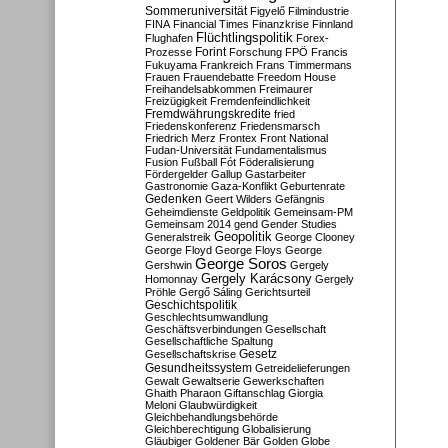
Sommeruniversität
Figyelő
Filmindustrie
FINA
Financial Times
Finanzkrise
Finnland
Flüchtlingspolitik
Flughafen
Forex-
Forint
Prozesse
Forschung
FPÖ
Francis
Fukuyama
Frankreich
Frans Timmermans
Frauen
Frauendebatte
Freedom House
Freihandelsabkommen
Freimaurer
Freizügigkeit
Fremdenfeindlichkeit
Fremdwährungskredite
fried
Friedenskonferenz
Friedensmarsch
Friedrich Merz
Frontex
Front National
Fudan-Universität
Fundamentalismus
Fusion
Fußball
Fót
Föderalisierung
Fördergelder
Gallup
Gastarbeiter
Gastronomie
Gaza-Konflikt
Geburtenrate
Gedenken
Geert Wilders
Gefängnis
Geheimdienste
Geldpolitik
Gemeinsam-PM
Gemeinsam 2014
gend
Gender Studies
Geopolitik
Generalstreik
George Clooney
George Floyd
George Floys
George
George Soros
Gershwin
Gergely
Gergely Karácsony
Homonnay
Gergely
Pröhle
Gergő Sáling
Gerichtsurteil
Geschichtspolitik
Geschlechtsumwandlung
Geschäftsverbindungen
Gesellschaft
Gesellschaftliche Spaltung
Gesetz
Gesellschaftskrise
Gesundheitssystem
Getreidelieferungen
Gewalt
Gewaltserie
Gewerkschaften
Ghaith Pharaon
Giftanschlag
Giorgia
Meloni
Glaubwürdigkeit
Gleichbehandlungsbehörde
Gleichberechtigung
Globalisierung
Gläubiger
Goldener Bär
Golden Globe