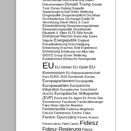
Direktmandat
Diskriminierung
Diäten
Donald Trump
Dokumentation
Donald
Tusk
Donau
Doping
Doppelte
Staatsbürgerschaft
Dritter Weltkrieg
Drogenpolitik
Drogentestpflicht
Dschihad
Dschihadismus
Dschungel
Dublin-III-
Verordnung
Dávid Vitézy
E-Card
Einwanderung
Einwanderungsdebatte
Einwanderungspolitik
Einzelhandel
Elisabeth II.
Eliten
ELTE
Előd Novák
Emmanuel Macron
Endre Ady
Endre
Energiepolitik
Ságvári
England
Entradikalisierung
Entschädigung
Entwicklung
Erasmus
Erbil
Ergebnisse
Erinnerung
Erklärung von Alba Iulia
ERSTE Group
Erster Weltkrieg
Establishment
Ethnische Homogenität
EU
EU-
EU-Gelder
EU-Gipfel
Kommission
EU-Ratspräsidentschaft
Euro
EURO 2020
Eurobonds
Europa
Europaparlament
Europapolitik
Europawahlen
Europäische
Integration
Europäischer Gerichtshof
Europäische Volkspartei
(EuGH)
(EVP)
Eurozone
Ex-Agent
Ex-Porno-Star
Extremismus
Facebook
Fachkräftemangel
Fake News
falsche Beweise
Familienpolitik
Federica Mogherini
Felcsút
Feminismus
Ferenc Falus
Ferenc Gyurcsány
Ferenc Krausz
Fidesz
Ferencváros
Fidel Castro
Fidesz-Regierung
Fidesz-