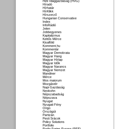
Heti Világgazdaság (HVG)
Híradó
Hírhatár
HírKlikk
Hírszerző
Hungarian Conservative
Index
InfoRádió
Jelen
Jobbegyenes
Kapitalizmus
Kettős Mérce
Kisalföld
Komment.hu
Kommentár
Magyar Demokrata
Magyar Hang
Magyar Hírlap
Magyar Idők
Magyar Narancs
Magyar Nemzet
Mandiner
Mérce
Mos maiorum
Mozgástér
Napi Gazdaság
Neokohn
Népszabadság
Népszava
Nyugat
Nyugati Fény
Origo
Országút
Partizán
Pesti Srácok
Policy Solutions
Portfolio
Radio Freies Europa (RFE)