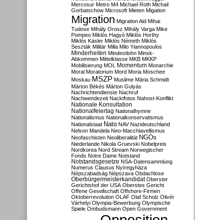
Mercosur
Metro M4
Michael Roth
Michail
Gorbatschow
Microsoft
Mieten
Migation
Migration
Migration Aid
Mihai
Tudose
Mihály Orosz
Mihály Varga
Mike
Pompeo
Miklós Hagyó
Miklós Horthy
Miklós Kásler
Miklós Németh
Miklós
Seszták
Militär
Milla
Milo Yiannopoulos
Minderheiten
Mindestlohn
Minsk-
Abkommen
Mittelklasse
MKB
MKKP
Momentum
Mobilisierung
MOL
Monarchie
Moral
Moratorium
Mord
Moria
Moschee
MSZP
Moskau
Muslime
Mária Schmidt
Márton Békés
Márton Gulyás
Nachrichtendienste
Nachruf
Nachwendezeit
Nacktfotos
Nahost-Konflikt
Nationale Konsultation
Nationalfeiertag
Nationalhymne
Nationalismus
Nationalkonservatismus
Nato
Nationalstaat
NAV
Nazideutschland
Nelson Mandela
Neo-Macchiavellismus
NGOs
Neofaschisten
Neoliberalität
Niederlande
Nikola Gruevski
Nobelpreis
Nordkorea
Nord Stream
Norwegischer
Fonds
Notre Dame
Notstand
Notstandsgesetze
NSA-Datensammlung
Numerus Clausus
Nyíregyháza
Népszabadság
Népszava
Obdachlose
Oberbürgermeisterkandidat
Oberster
Gerichtshof der USA
Oberstes Gericht
Offene Gesellschaft
Offshore-Firmen
Oktoberrevolution
OLAF
Olaf Scholz
Olivér
Várhelyi
Olympia-Bewerbung
Olympische
Spiele
Ombudsmann
Open Government
Opposition