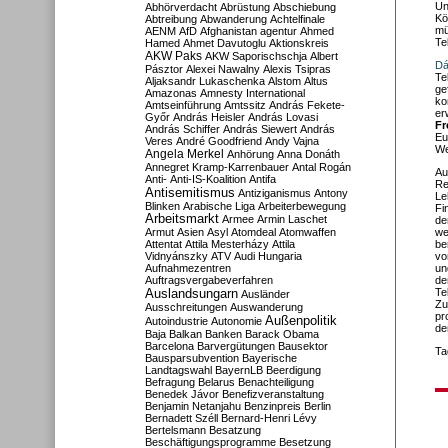
Un
Abhörverdacht
Abrüstung
Abschiebung
Kö
Abtreibung
Abwanderung
Achtelfinale
mü
AENM
AfD
Afghanistan
agentur
Ahmed
Te
Hamed
Ahmet Davutoglu
Aktionskreis
AKW Paks
AKW Saporischschja
Albert
Dá
Pásztor
Alexei Nawalny
Alexis Tsipras
Te
Aljaksandr Lukaschenka
Alstom
Altus
ge
Amazonas
Amnesty International
ko
Amtseinführung
Amtssitz
András Fekete-
er
Győr
András Heisler
András Lovasi
Fr
András Schiffer
András Siewert
András
Eu
Veres
André Goodfriend
Andy Vajna
We
Angela Merkel
Anhörung
Anna Donáth
Annegret Kramp-Karrenbauer
Antal Rogán
Au
Anti-
Anti-IS-Koalition
Antifa
Re
Antisemitismus
Antiziganismus
Antony
Le
Blinken
Arabische Liga
Arbeiterbewegung
Fi
Arbeitsmarkt
Armee
Armin Laschet
de
Armut
Asien
Asyl
Atomdeal
Atomwaffen
we
Attentat
Attila Mesterházy
Attila
be
Vidnyánszky
ATV
Audi Hungaria
vo
Aufnahmezentren
un
Auftragsvergabeverfahren
de
Auslandsungarn
Te
Ausländer
Zu
Ausschreitungen
Auswanderung
pr
Außenpolitik
Autoindustrie
Autonomie
de
Baja
Balkan
Banken
Barack Obama
Barcelona
Barvergütungen
Bausektor
Ta
Bausparsubvention
Bayerische
Landtagswahl
BayernLB
Beerdigung
Befragung
Belarus
Benachteiligung
Benedek Jávor
Benefizveranstaltung
Benjamin Netanjahu
Benzinpreis
Berlin
Bernadett Széll
Bernard-Henri Lévy
Bertelsmann
Besatzung
Beschäftigungsprogramme
Besetzung