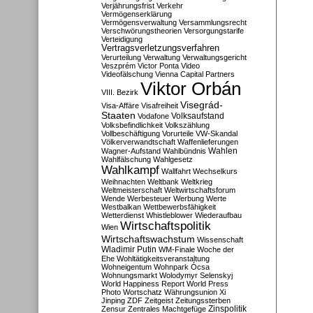
Verjährungsfrist
Verkehr
Vermögenserklärung
Vermögensverwaltung
Versammlungsrecht
Verschwörungstheorien
Versorgungstarife
Verteidigung
Vertragsverletzungsverfahren
Verurteilung
Verwaltung
Verwaltungsgericht
Veszprém
Victor Ponta
Video
Videofälschung
Vienna Capital Partners
Viktor Orbán
VIII. Bezirk
Visegrád-
Visa-Affäre
Visafreiheit
Staaten
Vodafone
Volksaufstand
Volksbefindlichkeit
Volkszählung
Vollbeschäftigung
Vorurteile
VW-Skandal
Völkerverwandtschaft
Waffenlieferungen
Wahlen
Wagner-Aufstand
Wahlbündnis
Wahlfälschung
Wahlgesetz
Wahlkampf
Wallfahrt
Wechselkurs
Weihnachten
Weltbank
Weltkrieg
Weltmeisterschaft
Weltwirtschaftsforum
Wende
Werbesteuer
Werbung
Werte
Westbalkan
Wettbewerbsfähigkeit
Wetterdienst
Whistleblower
Wiederaufbau
Wirtschaftspolitik
Wien
Wirtschaftswachstum
Wissenschaft
Wladimir Putin
WM-Finale
Woche der
Ehe
Wohltätigkeitsveranstaltung
Wohneigentum
Wohnpark Ócsa
Wohnungsmarkt
Wolodymyr Selenskyj
World Happiness Report
World Press
Photo
Wortschatz
Währungsunion
Xi
Jinping
ZDF
Zeitgeist
Zeitungssterben
Zensur
Zentrales Machtgefüge
Zinspolitik