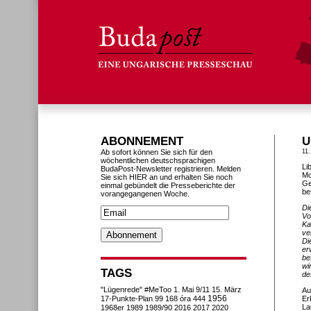
ABONNEMENT
U
Ab sofort können Sie sich für den
11.
wöchentlichen deutschsprachigen
Li
BudaPost-Newsletter registrieren. Melden
Mo
Sie sich HIER an und erhalten Sie noch
Ge
einmal gebündelt die Presseberichte der
be
vorangegangenen Woche.
Di
Vo
Ka
ve
Di
er
be
wi
TAGS
de
"Lügenrede"
#MeToo
1. Mai
9/11
15. März
Au
1956
17-Punkte-Plan
99
168 óra
444
Er
La
1968er
1989
1989/90
2016
2017
2020