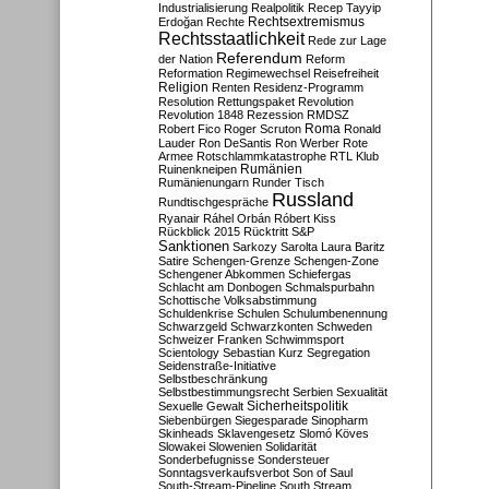
Industrialisierung
Realpolitik
Recep Tayyip
Rechtsextremismus
Erdoğan
Rechte
Rechtsstaatlichkeit
Rede zur Lage
Referendum
der Nation
Reform
Reformation
Regimewechsel
Reisefreiheit
Religion
Renten
Residenz-Programm
Resolution
Rettungspaket
Revolution
Revolution 1848
Rezession
RMDSZ
Roma
Robert Fico
Roger Scruton
Ronald
Lauder
Ron DeSantis
Ron Werber
Rote
Armee
Rotschlammkatastrophe
RTL Klub
Ruinenkneipen
Rumänien
Rumänienungarn
Runder Tisch
Russland
Rundtischgespräche
Ryanair
Ráhel Orbán
Róbert Kiss
Rückblick 2015
Rücktritt
S&P
Sanktionen
Sarkozy
Sarolta Laura Baritz
Satire
Schengen-Grenze
Schengen-Zone
Schengener Abkommen
Schiefergas
Schlacht am Donbogen
Schmalspurbahn
Schottische Volksabstimmung
Schuldenkrise
Schulen
Schulumbenennung
Schwarzgeld
Schwarzkonten
Schweden
Schweizer Franken
Schwimmsport
Scientology
Sebastian Kurz
Segregation
Seidenstraße-Initiative
Selbstbeschränkung
Selbstbestimmungsrecht
Serbien
Sexualität
Sicherheitspolitik
Sexuelle Gewalt
Siebenbürgen
Siegesparade
Sinopharm
Skinheads
Sklavengesetz
Slomó Köves
Slowakei
Slowenien
Solidarität
Sonderbefugnisse
Sondersteuer
Sonntagsverkaufsverbot
Son of Saul
South-Stream-Pipeline
South Stream