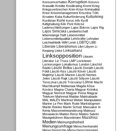
Korruption
Konsumverhalten
Kosovo
Krawalle
Kredite
Kreditrating
Kreml
Krieg
Kriegsverbrechen
Krim-Krise
Kriminalität
Krise
Krisenmanagement
Krisztina Tóth
Kulturkrieg
Kroatien
Kuba
Kulturförderung
Kurdistan
Kurie
kuruc.info
Kyrill
Käfighaltung
Kék Pont
Kötcse
Ladenschließungen
Lajos Bokros
Lajos Rig
Lajos Simicska
Landwirtschaft
lebenslange Haft
Lebensmittel
Lebensmittelqualität
Lehrkräfte
Lehrplan
LGBTQ
Leichtathletik-WM
Lenin
LIBE
Liberale
Liberalismus
Libri
Libyen
Li
Linksallianz
Keqiang
Linke
Linksopposition
Litauen
Literatur
Liz Truss
LMP
Lockdown
Lockerungen
Lokalismus
London
Lánchíd
Rádió
László Botka
László Donáth
László
Földi
László Kiss
László Kövér
László
Majtényi
László Marton
László Nemes
Jeles
László Rajk
László Sólyom
László
Löhne
Toroczkai
László Trócsányi
Macht
Machtkampf
Mafiastaat
Magda Kósa-
Kovács
Magna Charta
Magyar Krónika
Magyar Nemzet
Magyar Posta
Magyar
Telekom
Mahnmal
Maidan
Makkabiade
MAL
MALÉV
Manfred Weber
Manipulation
Marine Le Pen
Mark Rutte
Marktdogmen
Martin Reinke
Martin Schulz
Massaker in
Kenia
Masseneinwanderung
Mateusz
Morawiecki
Matteo Renzi
Matteo Salvini
Mautgebühren
Mazedonien
Mazsihisz
Medien
Meinungsfreiheit
Meinungsumfrage
Menschenhandel
Menschenrechte
Menschenschmuggel