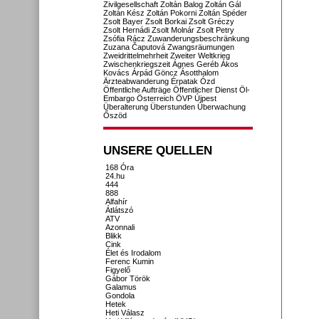
Zivilgesellschaft
Zoltán Balog
Zoltán Gál
Zoltán Kész
Zoltán Pokorni
Zoltán Spéder
Zsolt Bayer
Zsolt Borkai
Zsolt Gréczy
Zsolt Hernádi
Zsolt Molnár
Zsolt Petry
Zsófia Rácz
Zuwanderungsbeschränkung
Zuzana Čaputová
Zwangsräumungen
Zweidrittelmehrheit
Zweiter Weltkrieg
Zwischenkriegszeit
Ágnes Geréb
Ákos
Kovács
Árpád Göncz
Ásotthalom
Ärzteabwanderung
Érpatak
Ózd
Öffentliche Aufträge
Öffentlicher Dienst
Öl-
Embargo
Österreich
ÖVP
Újpest
Überalterung
Überstunden
Überwachung
Őszöd
UNSERE QUELLEN
168 Óra
24.hu
444
888
Alfahír
Átlátszó
ATV
Azonnali
Blikk
Cink
Élet és Irodalom
Ferenc Kumin
Figyelő
Gábor Török
Galamus
Gondola
Hetek
Heti Válasz