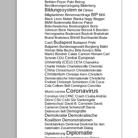
Bethlen-Peyer-Pakt
Betrug
Bevölkerungsrückgang
Bilderberg
Bildungssystem
Bill Clinton
BIP
Billigdarlehen
Binnennachfrage
BKK
Black Lives Matter
Blanka Nagy
Blogger
BMW
Bodenmafia
Bokros-Paket
Bolschewismus
Bootsunglück
Boris
Johnson
Boris Nemzow
Borsod 6
Bosnien-
Herzegowina
Boulevard
Boykott
Braindrain
Brexit
Brand
Bratislava
Buchhandel
Buda-
Budapest
Cash
Budapest Pride
Bulgarien
Bundestagswahl
Burgberg
Bálint
Hóman
Béla Biszku
Béla Kovács
Béla
Markó
Bündnis
Calais
Cannon Hinnant
Carl
Central European
Schmitt
CDU
University (CEU)
CETA
Chanukka
Charlie Hebdo
Charlottesville
Chemnitz
China
Christchurch
Christdemokratie
Christentum
Christian Kern
Christlich-
Demokratische Internationale
Christliche
Freiheit
Christoph Schönborn
CIA
Coca-
Cola
Colleen Bell
Comingout
Conchita
Coronavirus
Wurst
corona
Corvinus-Uni
CPAC
Crash
Csaba András
Dézsi
CSU
Csíki Sör
Dankesgeld
Datenschutz
David B. Cornstein
David
Cameron
David Schwezoff
Davos
Demografie
Debrecen
defi
Demokratie
Demokratische
Koalition
Demonstrationen
Denkfabriken
Denkmal
Denkmal für den
nationalen Zusammenhalt
Dialog
Diplomatie
Digitalisierung