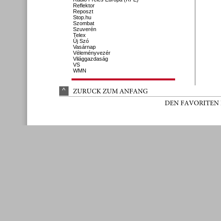
Reflektor
Reposzt
Stop.hu
Szombat
Szuverén
Telex
Új Szó
Vasárnap
Véleményvezér
Világgazdaság
VS
WMN
^
ZURÜ
CK 
ZUM 
ANFANG
DEN 
FAVORITEN 