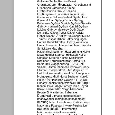
Goldman Sachs
Gordon Bajnai
Grenzzaun
Grenzkontrollen
Griechenland
Griechisch-katholische Kirche
Großbritannien
Große Koalition
Großungarn
Grundeinkommen
Grüne
Gwendoline Delbos-Corfield
Gyula Horn
Gyula Molnár
Gyöngyöspata
György
Budaházy
György Donáth
György Gattyán
György Hunvald
György Konrád
György
Lukács
György Matolcsy
Győr
Gábor
Demszky
Gábor Fodor
Gábor Kaleta
Gábor Vona
Gábor Simon
Gáspár Miklós
Tamás
Gáspár Orbán
Haftbedingungen
Hamas
Handelsketten
Harvey Weinstein
Hass
Hassrede
Hassverbrechen
Haus der
Haushalt
Schicksale
Haushaltseinkommen
Hausordnung
Heiko
Maas
Heiliger Stephan
Heineken
Heinz-
Christian Strache
Helmut Kohl
Henry
Kissinger
Herdenimmunität
Hertha BSC
Berlin
Heti Világgazdaság (HVG)
Heti
Válasz
Hilfsmaßnahmen
Hilfspaket
Hillary
Clinton
Historikerstreit
Hitler-Vergleich
Hollókő
Holocaust
Homo-Ehe
Homophobie
Homosexualität
Horst Seehofer
Hunxit
Huxit
HÉV
Häusliche Gewalt
Hír TV
Iain
Lindsay
Identität
Identitätspolitik
Ideologie
Ikonen
Ildikó Bangó Borbély
Ildikó Enyedi
Ildikó Lendvai
Ildikó Varga
Ildikó Vida
Illiberale
Illegale Einwanderung
Demokratie
Image
Imageschaden
Imagewandel
Immobilien
Impeachment
Impfung
Imre Horváth
Imre Kertész
Imre
Nagy
Imre Pozsgay
In-vitro-Fertilisation
Inflation
INA
Index
Informanten
Informationsfreiheit
Innenpolitik