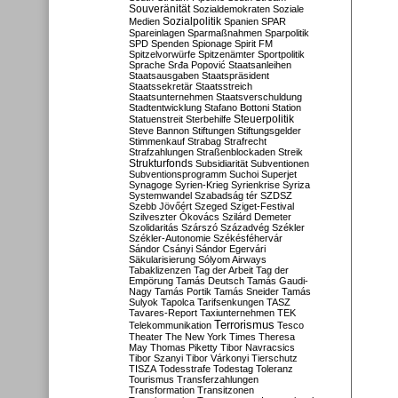
Souveränität
Sozialdemokraten
Soziale
Sozialpolitik
Medien
Spanien
SPAR
Spareinlagen
Sparmaßnahmen
Sparpolitik
SPD
Spenden
Spionage
Spirit FM
Spitzelvorwürfe
Spitzenämter
Sportpolitik
Sprache
Srđa Popović
Staatsanleihen
Staatsausgaben
Staatspräsident
Staatssekretär
Staatsstreich
Staatsunternehmen
Staatsverschuldung
Stadtentwicklung
Stafano Bottoni
Station
Steuerpolitik
Statuenstreit
Sterbehilfe
Steve Bannon
Stiftungen
Stiftungsgelder
Stimmenkauf
Strabag
Strafrecht
Strafzahlungen
Straßenblockaden
Streik
Strukturfonds
Subsidiarität
Subventionen
Subventionsprogramm
Suchoi Superjet
Synagoge
Syrien-Krieg
Syrienkrise
Syriza
Systemwandel
Szabadság tér
SZDSZ
Szebb Jövőért
Szeged
Sziget-Festival
Szilveszter Ókovács
Szilárd Demeter
Szolidaritás
Szárszó
Századvég
Székler
Székler-Autonomie
Székésféhervár
Sándor Csányi
Sándor Egervári
Säkularisierung
Sólyom Airways
Tabaklizenzen
Tag der Arbeit
Tag der
Empörung
Tamás Deutsch
Tamás Gaudi-
Nagy
Tamás Portik
Tamás Sneider
Tamás
Sulyok
Tapolca
Tarifsenkungen
TASZ
Tavares-Report
Taxiunternehmen
TEK
Terrorismus
Telekommunikation
Tesco
Theater
The New York Times
Theresa
May
Thomas Piketty
Tibor Navracsics
Tibor Szanyi
Tibor Várkonyi
Tierschutz
TISZA
Todesstrafe
Todestag
Toleranz
Tourismus
Transferzahlungen
Transformation
Transitzonen