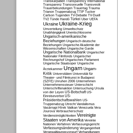
Transkarpatien
Transparency International
Transparenz
Transsexuelle
Transvestit
Trauerbekundungen
Trauertag
Trauma
Trianon
Truppenabzug
TTIP
Tucker
Carlson
Tugenden
TV-Debatte
TV-Duell
Türkei
TV2
Tünde Handó
Uber
UEFA
Ukraine-Krieg
Ukraine
Umverteilung
Umweltschutz
Unabhängigkeit
Unentschlossene
Ungarisch-amerikanische
Beziehungen
Ungarisch-deutsche
Beziehungen
Ungarische Akademie der
Wissenschaften
Ungarische Garde
Ungarische Nationalbank
Ungarischer
Nationaler Filmfonds
Ungarischer
Rechnungshof
Ungarisches Parlament
Ungarische Staatsoper
Ungarische
Ungarn
Ungarn-
Ärztekammer
Kritik
Universitäten
Universität für
Theater- und Filmkunst in Budapest
(SZFE)
Unruhen 2006
Unternehmen
Unternehmenssteuer
Unterschicht
Unterschriftenaktion
Untersuchung
Ursula
US-Botschaft
von der Leyen
US-
US-
Einreiseverbot
Präsidentschaftswahlen
US-
Truppenabzug
Utrecht
Vandalismus
Vasárnapi Hírek
Vatikan
Venezuela
Vera
Jourová
Verbraucherschutz
Vereinigte
Verdienstmöglichkeiten
Staaten von Amerika
Vereinte
Nationen
Verfahren
Verfassungsgericht
Verfassungsänderung
Vergangenheit
Vergewaltigungsvorwurf
Verhandlungen