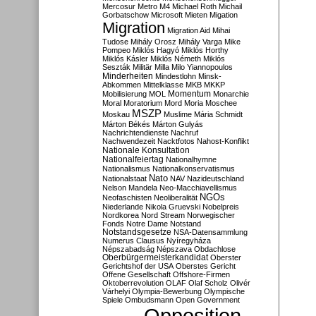
Mercosur
Metro M4
Michael Roth
Michail
Gorbatschow
Microsoft
Mieten
Migation
Migration
Migration Aid
Mihai
Tudose
Mihály Orosz
Mihály Varga
Mike
Pompeo
Miklós Hagyó
Miklós Horthy
Miklós Kásler
Miklós Németh
Miklós
Seszták
Militär
Milla
Milo Yiannopoulos
Minderheiten
Mindestlohn
Minsk-
Abkommen
Mittelklasse
MKB
MKKP
Momentum
Mobilisierung
MOL
Monarchie
Moral
Moratorium
Mord
Moria
Moschee
MSZP
Moskau
Muslime
Mária Schmidt
Márton Békés
Márton Gulyás
Nachrichtendienste
Nachruf
Nachwendezeit
Nacktfotos
Nahost-Konflikt
Nationale Konsultation
Nationalfeiertag
Nationalhymne
Nationalismus
Nationalkonservatismus
Nato
Nationalstaat
NAV
Nazideutschland
Nelson Mandela
Neo-Macchiavellismus
NGOs
Neofaschisten
Neoliberalität
Niederlande
Nikola Gruevski
Nobelpreis
Nordkorea
Nord Stream
Norwegischer
Fonds
Notre Dame
Notstand
Notstandsgesetze
NSA-Datensammlung
Numerus Clausus
Nyíregyháza
Népszabadság
Népszava
Obdachlose
Oberbürgermeisterkandidat
Oberster
Gerichtshof der USA
Oberstes Gericht
Offene Gesellschaft
Offshore-Firmen
Oktoberrevolution
OLAF
Olaf Scholz
Olivér
Várhelyi
Olympia-Bewerbung
Olympische
Spiele
Ombudsmann
Open Government
Opposition