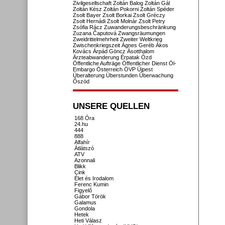
Zivilgesellschaft
Zoltán Balog
Zoltán Gál
Zoltán Kész
Zoltán Pokorni
Zoltán Spéder
Zsolt Bayer
Zsolt Borkai
Zsolt Gréczy
Zsolt Hernádi
Zsolt Molnár
Zsolt Petry
Zsófia Rácz
Zuwanderungsbeschränkung
Zuzana Čaputová
Zwangsräumungen
Zweidrittelmehrheit
Zweiter Weltkrieg
Zwischenkriegszeit
Ágnes Geréb
Ákos
Kovács
Árpád Göncz
Ásotthalom
Ärzteabwanderung
Érpatak
Ózd
Öffentliche Aufträge
Öffentlicher Dienst
Öl-
Embargo
Österreich
ÖVP
Újpest
Überalterung
Überstunden
Überwachung
Őszöd
UNSERE QUELLEN
168 Óra
24.hu
444
888
Alfahír
Átlátszó
ATV
Azonnali
Blikk
Cink
Élet és Irodalom
Ferenc Kumin
Figyelő
Gábor Török
Galamus
Gondola
Hetek
Heti Válasz