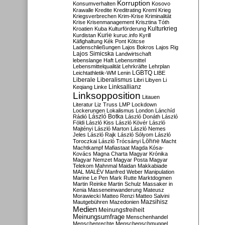
Korruption
Konsumverhalten
Kosovo
Krawalle
Kredite
Kreditrating
Kreml
Krieg
Kriegsverbrechen
Krim-Krise
Kriminalität
Krise
Krisenmanagement
Krisztina Tóth
Kulturkrieg
Kroatien
Kuba
Kulturförderung
Kurdistan
Kurie
kuruc.info
Kyrill
Käfighaltung
Kék Pont
Kötcse
Ladenschließungen
Lajos Bokros
Lajos Rig
Lajos Simicska
Landwirtschaft
lebenslange Haft
Lebensmittel
Lebensmittelqualität
Lehrkräfte
Lehrplan
LGBTQ
Leichtathletik-WM
Lenin
LIBE
Liberale
Liberalismus
Libri
Libyen
Li
Linksallianz
Keqiang
Linke
Linksopposition
Litauen
Literatur
Liz Truss
LMP
Lockdown
Lockerungen
Lokalismus
London
Lánchíd
Rádió
László Botka
László Donáth
László
Földi
László Kiss
László Kövér
László
Majtényi
László Marton
László Nemes
Jeles
László Rajk
László Sólyom
László
Löhne
Toroczkai
László Trócsányi
Macht
Machtkampf
Mafiastaat
Magda Kósa-
Kovács
Magna Charta
Magyar Krónika
Magyar Nemzet
Magyar Posta
Magyar
Telekom
Mahnmal
Maidan
Makkabiade
MAL
MALÉV
Manfred Weber
Manipulation
Marine Le Pen
Mark Rutte
Marktdogmen
Martin Reinke
Martin Schulz
Massaker in
Kenia
Masseneinwanderung
Mateusz
Morawiecki
Matteo Renzi
Matteo Salvini
Mautgebühren
Mazedonien
Mazsihisz
Medien
Meinungsfreiheit
Meinungsumfrage
Menschenhandel
Menschenrechte
Menschenschmuggel