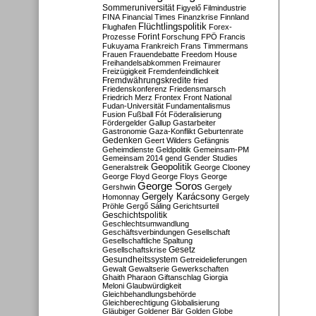
Sommeruniversität
Figyelő
Filmindustrie
FINA
Financial Times
Finanzkrise
Finnland
Flüchtlingspolitik
Flughafen
Forex-
Forint
Prozesse
Forschung
FPÖ
Francis
Fukuyama
Frankreich
Frans Timmermans
Frauen
Frauendebatte
Freedom House
Freihandelsabkommen
Freimaurer
Freizügigkeit
Fremdenfeindlichkeit
Fremdwährungskredite
fried
Friedenskonferenz
Friedensmarsch
Friedrich Merz
Frontex
Front National
Fudan-Universität
Fundamentalismus
Fusion
Fußball
Fót
Föderalisierung
Fördergelder
Gallup
Gastarbeiter
Gastronomie
Gaza-Konflikt
Geburtenrate
Gedenken
Geert Wilders
Gefängnis
Geheimdienste
Geldpolitik
Gemeinsam-PM
Gemeinsam 2014
gend
Gender Studies
Geopolitik
Generalstreik
George Clooney
George Floyd
George Floys
George
George Soros
Gershwin
Gergely
Gergely Karácsony
Homonnay
Gergely
Pröhle
Gergő Sáling
Gerichtsurteil
Geschichtspolitik
Geschlechtsumwandlung
Geschäftsverbindungen
Gesellschaft
Gesellschaftliche Spaltung
Gesetz
Gesellschaftskrise
Gesundheitssystem
Getreidelieferungen
Gewalt
Gewaltserie
Gewerkschaften
Ghaith Pharaon
Giftanschlag
Giorgia
Meloni
Glaubwürdigkeit
Gleichbehandlungsbehörde
Gleichberechtigung
Globalisierung
Gläubiger
Goldener Bär
Golden Globe