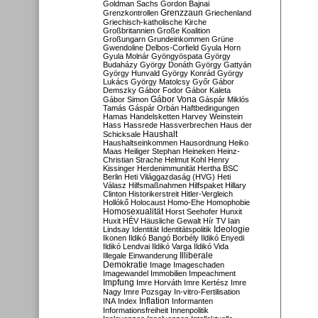
Goldman Sachs
Gordon Bajnai
Grenzzaun
Grenzkontrollen
Griechenland
Griechisch-katholische Kirche
Großbritannien
Große Koalition
Großungarn
Grundeinkommen
Grüne
Gwendoline Delbos-Corfield
Gyula Horn
Gyula Molnár
Gyöngyöspata
György
Budaházy
György Donáth
György Gattyán
György Hunvald
György Konrád
György
Lukács
György Matolcsy
Győr
Gábor
Demszky
Gábor Fodor
Gábor Kaleta
Gábor Vona
Gábor Simon
Gáspár Miklós
Tamás
Gáspár Orbán
Haftbedingungen
Hamas
Handelsketten
Harvey Weinstein
Hass
Hassrede
Hassverbrechen
Haus der
Haushalt
Schicksale
Haushaltseinkommen
Hausordnung
Heiko
Maas
Heiliger Stephan
Heineken
Heinz-
Christian Strache
Helmut Kohl
Henry
Kissinger
Herdenimmunität
Hertha BSC
Berlin
Heti Világgazdaság (HVG)
Heti
Válasz
Hilfsmaßnahmen
Hilfspaket
Hillary
Clinton
Historikerstreit
Hitler-Vergleich
Hollókő
Holocaust
Homo-Ehe
Homophobie
Homosexualität
Horst Seehofer
Hunxit
Huxit
HÉV
Häusliche Gewalt
Hír TV
Iain
Lindsay
Identität
Identitätspolitik
Ideologie
Ikonen
Ildikó Bangó Borbély
Ildikó Enyedi
Ildikó Lendvai
Ildikó Varga
Ildikó Vida
Illiberale
Illegale Einwanderung
Demokratie
Image
Imageschaden
Imagewandel
Immobilien
Impeachment
Impfung
Imre Horváth
Imre Kertész
Imre
Nagy
Imre Pozsgay
In-vitro-Fertilisation
Inflation
INA
Index
Informanten
Informationsfreiheit
Innenpolitik