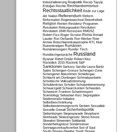
Industrialisierung
Realpolitik
Recep Tayyip
Rechtsextremismus
Erdoğan
Rechte
Rechtsstaatlichkeit
Rede zur Lage
Referendum
der Nation
Reform
Reformation
Regimewechsel
Reisefreiheit
Religion
Renten
Residenz-Programm
Resolution
Rettungspaket
Revolution
Revolution 1848
Rezession
RMDSZ
Roma
Robert Fico
Roger Scruton
Ronald
Lauder
Ron DeSantis
Ron Werber
Rote
Armee
Rotschlammkatastrophe
RTL Klub
Ruinenkneipen
Rumänien
Rumänienungarn
Runder Tisch
Russland
Rundtischgespräche
Ryanair
Ráhel Orbán
Róbert Kiss
Rückblick 2015
Rücktritt
S&P
Sanktionen
Sarkozy
Sarolta Laura Baritz
Satire
Schengen-Grenze
Schengen-Zone
Schengener Abkommen
Schiefergas
Schlacht am Donbogen
Schmalspurbahn
Schottische Volksabstimmung
Schuldenkrise
Schulen
Schulumbenennung
Schwarzgeld
Schwarzkonten
Schweden
Schweizer Franken
Schwimmsport
Scientology
Sebastian Kurz
Segregation
Seidenstraße-Initiative
Selbstbeschränkung
Selbstbestimmungsrecht
Serbien
Sexualität
Sicherheitspolitik
Sexuelle Gewalt
Siebenbürgen
Siegesparade
Sinopharm
Skinheads
Sklavengesetz
Slomó Köves
Slowakei
Slowenien
Solidarität
Sonderbefugnisse
Sondersteuer
Sonntagsverkaufsverbot
Son of Saul
South-Stream-Pipeline
South Stream