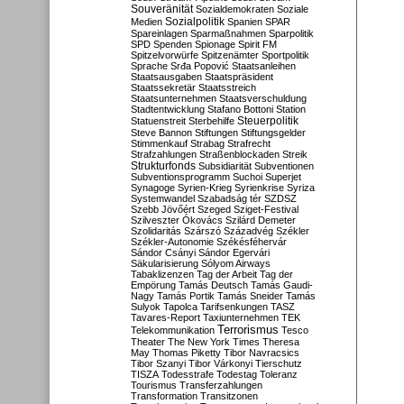
Souveränität
Sozialdemokraten
Soziale
Sozialpolitik
Medien
Spanien
SPAR
Spareinlagen
Sparmaßnahmen
Sparpolitik
SPD
Spenden
Spionage
Spirit FM
Spitzelvorwürfe
Spitzenämter
Sportpolitik
Sprache
Srđa Popović
Staatsanleihen
Staatsausgaben
Staatspräsident
Staatssekretär
Staatsstreich
Staatsunternehmen
Staatsverschuldung
Stadtentwicklung
Stafano Bottoni
Station
Steuerpolitik
Statuenstreit
Sterbehilfe
Steve Bannon
Stiftungen
Stiftungsgelder
Stimmenkauf
Strabag
Strafrecht
Strafzahlungen
Straßenblockaden
Streik
Strukturfonds
Subsidiarität
Subventionen
Subventionsprogramm
Suchoi Superjet
Synagoge
Syrien-Krieg
Syrienkrise
Syriza
Systemwandel
Szabadság tér
SZDSZ
Szebb Jövőért
Szeged
Sziget-Festival
Szilveszter Ókovács
Szilárd Demeter
Szolidaritás
Szárszó
Századvég
Székler
Székler-Autonomie
Székésféhervár
Sándor Csányi
Sándor Egervári
Säkularisierung
Sólyom Airways
Tabaklizenzen
Tag der Arbeit
Tag der
Empörung
Tamás Deutsch
Tamás Gaudi-
Nagy
Tamás Portik
Tamás Sneider
Tamás
Sulyok
Tapolca
Tarifsenkungen
TASZ
Tavares-Report
Taxiunternehmen
TEK
Terrorismus
Telekommunikation
Tesco
Theater
The New York Times
Theresa
May
Thomas Piketty
Tibor Navracsics
Tibor Szanyi
Tibor Várkonyi
Tierschutz
TISZA
Todesstrafe
Todestag
Toleranz
Tourismus
Transferzahlungen
Transformation
Transitzonen