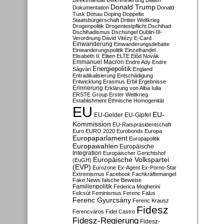
Direktmandat
Diskriminierung
Diäten
Donald Trump
Dokumentation
Donald
Tusk
Donau
Doping
Doppelte
Staatsbürgerschaft
Dritter Weltkrieg
Drogenpolitik
Drogentestpflicht
Dschihad
Dschihadismus
Dschungel
Dublin-III-
Verordnung
Dávid Vitézy
E-Card
Einwanderung
Einwanderungsdebatte
Einwanderungspolitik
Einzelhandel
Elisabeth II.
Eliten
ELTE
Előd Novák
Emmanuel Macron
Endre Ady
Endre
Energiepolitik
Ságvári
England
Entradikalisierung
Entschädigung
Entwicklung
Erasmus
Erbil
Ergebnisse
Erinnerung
Erklärung von Alba Iulia
ERSTE Group
Erster Weltkrieg
Establishment
Ethnische Homogenität
EU
EU-
EU-Gelder
EU-Gipfel
Kommission
EU-Ratspräsidentschaft
Euro
EURO 2020
Eurobonds
Europa
Europaparlament
Europapolitik
Europawahlen
Europäische
Integration
Europäischer Gerichtshof
Europäische Volkspartei
(EuGH)
(EVP)
Eurozone
Ex-Agent
Ex-Porno-Star
Extremismus
Facebook
Fachkräftemangel
Fake News
falsche Beweise
Familienpolitik
Federica Mogherini
Felcsút
Feminismus
Ferenc Falus
Ferenc Gyurcsány
Ferenc Krausz
Fidesz
Ferencváros
Fidel Castro
Fidesz-Regierung
Fidesz-