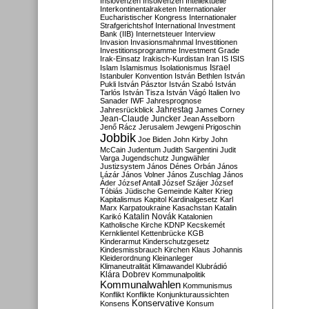
Inslovenzen
Insolvenzen
Intellektuelle
Interkontinentalraketen
Internationaler
Eucharistischer Kongress
Internationaler
Strafgerichtshof
International Investment
Bank (IIB)
Internetsteuer
Interview
Invasion
Invasionsmahnmal
Investitionen
Investitionsprogramme
Investment Grade
Irak-Einsatz
Irakisch-Kurdistan
Iran
IS
ISIS
Israel
Islam
Islamismus
Isolationismus
Istanbuler Konvention
István Bethlen
István
Pukli
István Pásztor
István Szabó
István
Tarlós
István Tisza
István Vágó
Italien
Ivo
Sanader
IWF
Jahresprognose
Jahrestag
Jahresrückblick
James Corney
Jean-Claude Juncker
Jean Asselborn
Jenő Rácz
Jerusalem
Jewgeni Prigoschin
Jobbik
Joe Biden
John Kirby
John
McCain
Judentum
Judith Sargentini
Judit
Varga
Jugendschutz
Jungwähler
Justizsystem
János Dénes Orbán
János
Lázár
János Volner
János Zuschlag
János
Áder
József Antall
József Szájer
József
Tóbiás
Jüdische Gemeinde
Kalter Krieg
Kapitalismus
Kapitol
Kardinalgesetz
Karl
Marx
Karpatoukraine
Kasachstan
Katalin
Katalin Novák
Karikó
Katalonien
Katholische Kirche
KDNP
Kecskemét
Kernklientel
Kettenbrücke
KGB
Kinderarmut
Kinderschutzgesetz
Kindesmissbrauch
Kirchen
Klaus Johannis
Kleiderordnung
Kleinanleger
Klimaneutralität
Klimawandel
Klubrádió
Klára Dobrev
Kommunalpolitik
Kommunalwahlen
Kommunismus
Konflikt
Konflikte
Konjunkturaussichten
Konservative
Konsens
Konsum