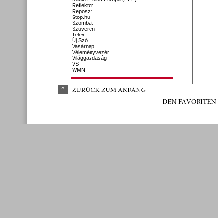
Reflektor
Reposzt
Stop.hu
Szombat
Szuverén
Telex
Új Szó
Vasárnap
Véleményvezér
Világgazdaság
VS
WMN
^
ZURÜ
CK 
ZUM 
ANFANG
DEN 
FAVORITEN 