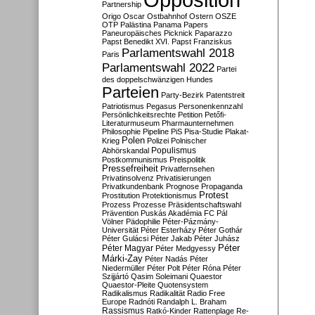
Partnership
Origo
Oscar
Ostbahnhof
Ostern
OSZE
OTP
Palästina
Panama Papers
Paneuropäisches Picknick
Paparazzo
Papst Benedikt XVI.
Papst Franziskus
Parlamentswahl 2018
Paris
Parlamentswahl 2022
Partei
des doppelschwänzigen Hundes
Parteien
Party-Bezirk
Patentstreit
Patriotismus
Pegasus
Personenkennzahl
Persönlichkeitsrechte
Petition
Petőfi-
Literaturmuseum
Pharmaunternehmen
Philosophie
Pipeline
PiS
Pisa-Studie
Plakat-
Polen
Krieg
Polizei
Polnischer
Populismus
Abhörskandal
Postkommunismus
Preispolitik
Pressefreiheit
Privatfernsehen
Privatinsolvenz
Privatisierungen
Privatkundenbank
Prognose
Propaganda
Protest
Prostitution
Protektionismus
Prozess
Prozesse
Präsidentschaftswahl
Prävention
Puskás Akadémia FC
Pál
Völner
Pädophilie
Péter-Pázmány-
Universität
Péter Esterházy
Péter Gothár
Péter Gulácsi
Péter Jakab
Péter Juhász
Péter
Péter Magyar
Péter Medgyessy
Márki-Zay
Péter Nadás
Péter
Niedermüller
Péter Polt
Péter Róna
Péter
Szijjártó
Qasim Soleimani
Quaestor
Quaestor-Pleite
Quotensystem
Radikalismus
Radikalität
Radio Free
Europe
Radnóti
Randalph L. Braham
Rassismus
Ratkó-Kinder
Rattenplage
Re-