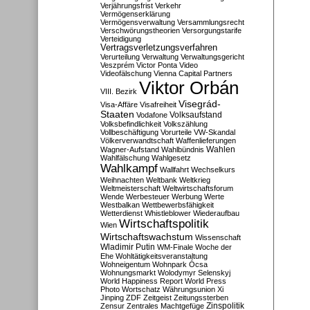
Verjährungsfrist
Verkehr
Vermögenserklärung
Vermögensverwaltung
Versammlungsrecht
Verschwörungstheorien
Versorgungstarife
Verteidigung
Vertragsverletzungsverfahren
Verurteilung
Verwaltung
Verwaltungsgericht
Veszprém
Victor Ponta
Video
Videofälschung
Vienna Capital Partners
Viktor Orbán
VIII. Bezirk
Visegrád-
Visa-Affäre
Visafreiheit
Staaten
Vodafone
Volksaufstand
Volksbefindlichkeit
Volkszählung
Vollbeschäftigung
Vorurteile
VW-Skandal
Völkerverwandtschaft
Waffenlieferungen
Wahlen
Wagner-Aufstand
Wahlbündnis
Wahlfälschung
Wahlgesetz
Wahlkampf
Wallfahrt
Wechselkurs
Weihnachten
Weltbank
Weltkrieg
Weltmeisterschaft
Weltwirtschaftsforum
Wende
Werbesteuer
Werbung
Werte
Westbalkan
Wettbewerbsfähigkeit
Wetterdienst
Whistleblower
Wiederaufbau
Wirtschaftspolitik
Wien
Wirtschaftswachstum
Wissenschaft
Wladimir Putin
WM-Finale
Woche der
Ehe
Wohltätigkeitsveranstaltung
Wohneigentum
Wohnpark Ócsa
Wohnungsmarkt
Wolodymyr Selenskyj
World Happiness Report
World Press
Photo
Wortschatz
Währungsunion
Xi
Jinping
ZDF
Zeitgeist
Zeitungssterben
Zensur
Zentrales Machtgefüge
Zinspolitik