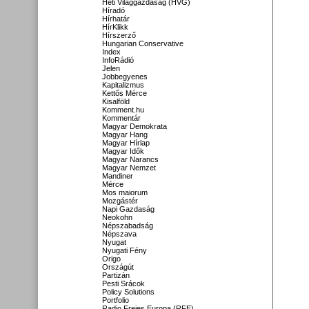
Heti Világgazdaság (HVG)
Híradó
Hírhatár
HírKlikk
Hírszerző
Hungarian Conservative
Index
InfoRádió
Jelen
Jobbegyenes
Kapitalizmus
Kettős Mérce
Kisalföld
Komment.hu
Kommentár
Magyar Demokrata
Magyar Hang
Magyar Hírlap
Magyar Idők
Magyar Narancs
Magyar Nemzet
Mandiner
Mérce
Mos maiorum
Mozgástér
Napi Gazdaság
Neokohn
Népszabadság
Népszava
Nyugat
Nyugati Fény
Origo
Országút
Partizán
Pesti Srácok
Policy Solutions
Portfolio
Radio Freies Europa (RFE)