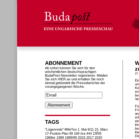
ABONNEMENT
W
Ab sofort können Sie sich für den
z
wöchentlichen deutschsprachigen
27
BudaPost-Newsletter registrieren. Melden
Sie sich HIER an und erhalten Sie noch
Ei
einmal gebündelt die Presseberichte der
un
vorangegangenen Woche.
Ko
en
be
Ve
Fü
Fr
an
er
TAGS
ei
ih
be
"Lügenrede"
#MeToo
1. Mai
9/11
15. März
Ki
1956
17-Punkte-Plan
99
168 óra
444
De
1968er
1989
1989/90
2016
2017
2020