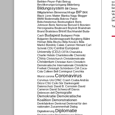
Bethlen-Peyer-Pakt
Betrug
sc
Bevölkerungsrückgang
Bilderberg
Er
Bildungssystem
be
Bill Clinton
au
BIP
Billigdarlehen
Binnennachfrage
BKK
Ve
Black Lives Matter
Blanka Nagy
Blogger
„w
BMW
Bodenmafia
Bokros-Paket
be
Bolschewismus
Bootsunglück
Boris
Johnson
Boris Nemzow
Borsod 6
Bosnien-
Ta
Herzegowina
Boulevard
Boykott
Braindrain
Brexit
Brand
Bratislava
Buchhandel
Buda-
Budapest
Cash
Budapest Pride
Bulgarien
Bundestagswahl
Burgberg
Bálint
Hóman
Béla Biszku
Béla Kovács
Béla
Markó
Bündnis
Calais
Cannon Hinnant
Carl
Central European
Schmitt
CDU
University (CEU)
CETA
Chanukka
Charlie Hebdo
Charlottesville
Chemnitz
China
Christchurch
Christdemokratie
Christentum
Christian Kern
Christlich-
Demokratische Internationale
Christliche
Freiheit
Christoph Schönborn
CIA
Coca-
Cola
Colleen Bell
Comingout
Conchita
Coronavirus
Wurst
corona
Corvinus-Uni
CPAC
Crash
Csaba András
Dézsi
CSU
Csíki Sör
Dankesgeld
Datenschutz
David B. Cornstein
David
Cameron
David Schwezoff
Davos
Demografie
Debrecen
defi
Demokratie
Demokratische
Koalition
Demonstrationen
Denkfabriken
Denkmal
Denkmal für den
nationalen Zusammenhalt
Dialog
Diplomatie
Digitalisierung