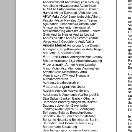
po
Abhörverdacht
Abrüstung
Abschiebung
we
Abtreibung
Abwanderung
Achtelfinale
üb
AENM
AfD
Afghanistan
agentur
Ahmed
ar
Hamed
Ahmet Davutoglu
Aktionskreis
AKW Paks
AKW Saporischschja
Albert
In
Pásztor
Alexei Nawalny
Alexis Tsipras
se
Aljaksandr Lukaschenka
Alstom
Altus
Vi
Amazonas
Amnesty International
ma
Amtseinführung
Amtssitz
András Fekete-
Un
Győr
András Heisler
András Lovasi
Vo
András Schiffer
András Siewert
András
Eu
Veres
André Goodfriend
Andy Vajna
nä
Angela Merkel
Anhörung
Anna Donáth
ve
Annegret Kramp-Karrenbauer
Antal Rogán
ge
Anti-
Anti-IS-Koalition
Antifa
da
Antisemitismus
Antiziganismus
Antony
au
Re
Blinken
Arabische Liga
Arbeiterbewegung
Ve
Arbeitsmarkt
Armee
Armin Laschet
Be
Armut
Asien
Asyl
Atomdeal
Atomwaffen
Attentat
Attila Mesterházy
Attila
De
Vidnyánszky
ATV
Audi Hungaria
en
Aufnahmezentren
li
Auftragsvergabeverfahren
Kr
Auslandsungarn
Ausländer
au
Ausschreitungen
Auswanderung
sc
Außenpolitik
Autoindustrie
Autonomie
st
Baja
Balkan
Banken
Barack Obama
de
Barcelona
Barvergütungen
Bausektor
äu
Bausparsubvention
Bayerische
Pu
Landtagswahl
BayernLB
Beerdigung
Kr
Befragung
Belarus
Benachteiligung
Benedek Jávor
Benefizveranstaltung
In
Benjamin Netanjahu
Benzinpreis
Berlin
zw
Bernadett Széll
Bernard-Henri Lévy
in
Bertelsmann
Besatzung
de
Beschäftigungsprogramme
Besetzung
Wo