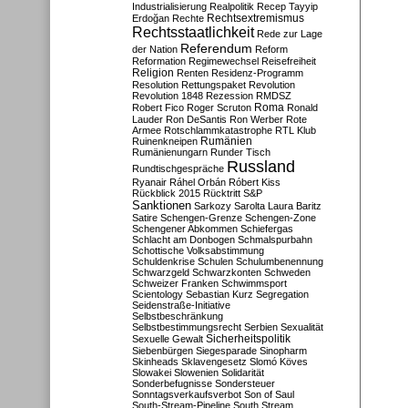
Industrialisierung
Realpolitik
Recep Tayyip
Rechtsextremismus
Erdoğan
Rechte
Rechtsstaatlichkeit
Rede zur Lage
Referendum
der Nation
Reform
Reformation
Regimewechsel
Reisefreiheit
Religion
Renten
Residenz-Programm
Resolution
Rettungspaket
Revolution
Revolution 1848
Rezession
RMDSZ
Roma
Robert Fico
Roger Scruton
Ronald
Lauder
Ron DeSantis
Ron Werber
Rote
Armee
Rotschlammkatastrophe
RTL Klub
Ruinenkneipen
Rumänien
Rumänienungarn
Runder Tisch
Russland
Rundtischgespräche
Ryanair
Ráhel Orbán
Róbert Kiss
Rückblick 2015
Rücktritt
S&P
Sanktionen
Sarkozy
Sarolta Laura Baritz
Satire
Schengen-Grenze
Schengen-Zone
Schengener Abkommen
Schiefergas
Schlacht am Donbogen
Schmalspurbahn
Schottische Volksabstimmung
Schuldenkrise
Schulen
Schulumbenennung
Schwarzgeld
Schwarzkonten
Schweden
Schweizer Franken
Schwimmsport
Scientology
Sebastian Kurz
Segregation
Seidenstraße-Initiative
Selbstbeschränkung
Selbstbestimmungsrecht
Serbien
Sexualität
Sicherheitspolitik
Sexuelle Gewalt
Siebenbürgen
Siegesparade
Sinopharm
Skinheads
Sklavengesetz
Slomó Köves
Slowakei
Slowenien
Solidarität
Sonderbefugnisse
Sondersteuer
Sonntagsverkaufsverbot
Son of Saul
South-Stream-Pipeline
South Stream