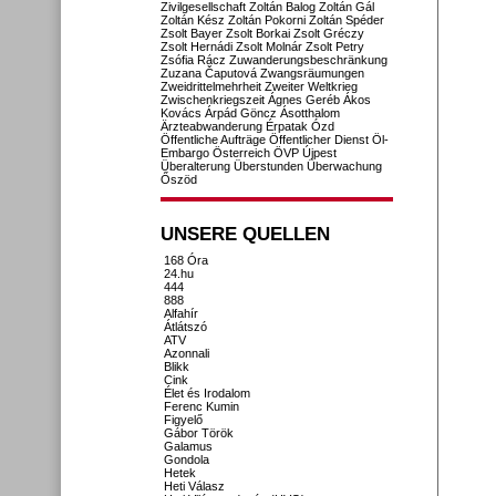
Zivilgesellschaft
Zoltán Balog
Zoltán Gál
Zoltán Kész
Zoltán Pokorni
Zoltán Spéder
Zsolt Bayer
Zsolt Borkai
Zsolt Gréczy
Zsolt Hernádi
Zsolt Molnár
Zsolt Petry
Zsófia Rácz
Zuwanderungsbeschränkung
Zuzana Čaputová
Zwangsräumungen
Zweidrittelmehrheit
Zweiter Weltkrieg
Zwischenkriegszeit
Ágnes Geréb
Ákos
Kovács
Árpád Göncz
Ásotthalom
Ärzteabwanderung
Érpatak
Ózd
Öffentliche Aufträge
Öffentlicher Dienst
Öl-
Embargo
Österreich
ÖVP
Újpest
Überalterung
Überstunden
Überwachung
Őszöd
UNSERE QUELLEN
168 Óra
24.hu
444
888
Alfahír
Átlátszó
ATV
Azonnali
Blikk
Cink
Élet és Irodalom
Ferenc Kumin
Figyelő
Gábor Török
Galamus
Gondola
Hetek
Heti Válasz