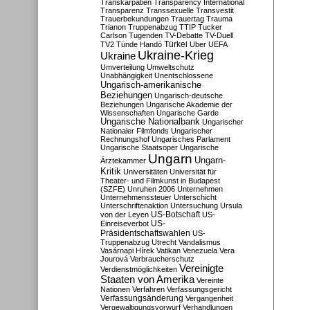
Transkarpatien
Transparency International
Transparenz
Transsexuelle
Transvestit
Trauerbekundungen
Trauertag
Trauma
Trianon
Truppenabzug
TTIP
Tucker
Carlson
Tugenden
TV-Debatte
TV-Duell
Türkei
TV2
Tünde Handó
Uber
UEFA
Ukraine-Krieg
Ukraine
Umverteilung
Umweltschutz
Unabhängigkeit
Unentschlossene
Ungarisch-amerikanische
Beziehungen
Ungarisch-deutsche
Beziehungen
Ungarische Akademie der
Wissenschaften
Ungarische Garde
Ungarische Nationalbank
Ungarischer
Nationaler Filmfonds
Ungarischer
Rechnungshof
Ungarisches Parlament
Ungarische Staatsoper
Ungarische
Ungarn
Ungarn-
Ärztekammer
Kritik
Universitäten
Universität für
Theater- und Filmkunst in Budapest
(SZFE)
Unruhen 2006
Unternehmen
Unternehmenssteuer
Unterschicht
Unterschriftenaktion
Untersuchung
Ursula
US-Botschaft
von der Leyen
US-
US-
Einreiseverbot
Präsidentschaftswahlen
US-
Truppenabzug
Utrecht
Vandalismus
Vasárnapi Hírek
Vatikan
Venezuela
Vera
Jourová
Verbraucherschutz
Vereinigte
Verdienstmöglichkeiten
Staaten von Amerika
Vereinte
Nationen
Verfahren
Verfassungsgericht
Verfassungsänderung
Vergangenheit
Vergewaltigungsvorwurf
Verhandlungen