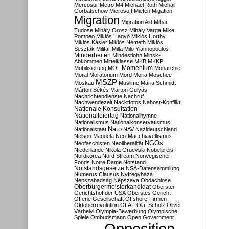
Mercosur
Metro M4
Michael Roth
Michail
Gorbatschow
Microsoft
Mieten
Migation
Migration
Migration Aid
Mihai
Tudose
Mihály Orosz
Mihály Varga
Mike
Pompeo
Miklós Hagyó
Miklós Horthy
Miklós Kásler
Miklós Németh
Miklós
Seszták
Militär
Milla
Milo Yiannopoulos
Minderheiten
Mindestlohn
Minsk-
Abkommen
Mittelklasse
MKB
MKKP
Momentum
Mobilisierung
MOL
Monarchie
Moral
Moratorium
Mord
Moria
Moschee
MSZP
Moskau
Muslime
Mária Schmidt
Márton Békés
Márton Gulyás
Nachrichtendienste
Nachruf
Nachwendezeit
Nacktfotos
Nahost-Konflikt
Nationale Konsultation
Nationalfeiertag
Nationalhymne
Nationalismus
Nationalkonservatismus
Nato
Nationalstaat
NAV
Nazideutschland
Nelson Mandela
Neo-Macchiavellismus
NGOs
Neofaschisten
Neoliberalität
Niederlande
Nikola Gruevski
Nobelpreis
Nordkorea
Nord Stream
Norwegischer
Fonds
Notre Dame
Notstand
Notstandsgesetze
NSA-Datensammlung
Numerus Clausus
Nyíregyháza
Népszabadság
Népszava
Obdachlose
Oberbürgermeisterkandidat
Oberster
Gerichtshof der USA
Oberstes Gericht
Offene Gesellschaft
Offshore-Firmen
Oktoberrevolution
OLAF
Olaf Scholz
Olivér
Várhelyi
Olympia-Bewerbung
Olympische
Spiele
Ombudsmann
Open Government
Opposition