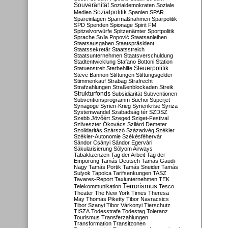
Souveränität
Sozialdemokraten
Soziale
Sozialpolitik
Medien
Spanien
SPAR
Spareinlagen
Sparmaßnahmen
Sparpolitik
SPD
Spenden
Spionage
Spirit FM
Spitzelvorwürfe
Spitzenämter
Sportpolitik
Sprache
Srđa Popović
Staatsanleihen
Staatsausgaben
Staatspräsident
Staatssekretär
Staatsstreich
Staatsunternehmen
Staatsverschuldung
Stadtentwicklung
Stafano Bottoni
Station
Steuerpolitik
Statuenstreit
Sterbehilfe
Steve Bannon
Stiftungen
Stiftungsgelder
Stimmenkauf
Strabag
Strafrecht
Strafzahlungen
Straßenblockaden
Streik
Strukturfonds
Subsidiarität
Subventionen
Subventionsprogramm
Suchoi Superjet
Synagoge
Syrien-Krieg
Syrienkrise
Syriza
Systemwandel
Szabadság tér
SZDSZ
Szebb Jövőért
Szeged
Sziget-Festival
Szilveszter Ókovács
Szilárd Demeter
Szolidaritás
Szárszó
Századvég
Székler
Székler-Autonomie
Székésféhervár
Sándor Csányi
Sándor Egervári
Säkularisierung
Sólyom Airways
Tabaklizenzen
Tag der Arbeit
Tag der
Empörung
Tamás Deutsch
Tamás Gaudi-
Nagy
Tamás Portik
Tamás Sneider
Tamás
Sulyok
Tapolca
Tarifsenkungen
TASZ
Tavares-Report
Taxiunternehmen
TEK
Terrorismus
Telekommunikation
Tesco
Theater
The New York Times
Theresa
May
Thomas Piketty
Tibor Navracsics
Tibor Szanyi
Tibor Várkonyi
Tierschutz
TISZA
Todesstrafe
Todestag
Toleranz
Tourismus
Transferzahlungen
Transformation
Transitzonen