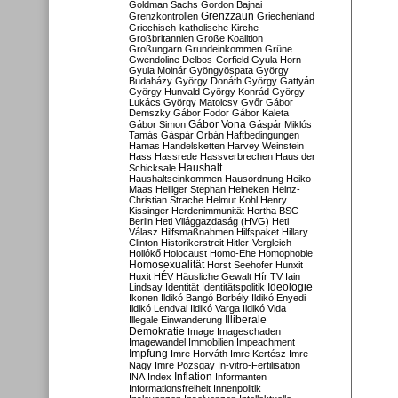
Goldman Sachs
Gordon Bajnai
Grenzzaun
Grenzkontrollen
Griechenland
Griechisch-katholische Kirche
Großbritannien
Große Koalition
Großungarn
Grundeinkommen
Grüne
Gwendoline Delbos-Corfield
Gyula Horn
Gyula Molnár
Gyöngyöspata
György
Budaházy
György Donáth
György Gattyán
György Hunvald
György Konrád
György
Lukács
György Matolcsy
Győr
Gábor
Demszky
Gábor Fodor
Gábor Kaleta
Gábor Vona
Gábor Simon
Gáspár Miklós
Tamás
Gáspár Orbán
Haftbedingungen
Hamas
Handelsketten
Harvey Weinstein
Hass
Hassrede
Hassverbrechen
Haus der
Haushalt
Schicksale
Haushaltseinkommen
Hausordnung
Heiko
Maas
Heiliger Stephan
Heineken
Heinz-
Christian Strache
Helmut Kohl
Henry
Kissinger
Herdenimmunität
Hertha BSC
Berlin
Heti Világgazdaság (HVG)
Heti
Válasz
Hilfsmaßnahmen
Hilfspaket
Hillary
Clinton
Historikerstreit
Hitler-Vergleich
Hollókő
Holocaust
Homo-Ehe
Homophobie
Homosexualität
Horst Seehofer
Hunxit
Huxit
HÉV
Häusliche Gewalt
Hír TV
Iain
Lindsay
Identität
Identitätspolitik
Ideologie
Ikonen
Ildikó Bangó Borbély
Ildikó Enyedi
Ildikó Lendvai
Ildikó Varga
Ildikó Vida
Illiberale
Illegale Einwanderung
Demokratie
Image
Imageschaden
Imagewandel
Immobilien
Impeachment
Impfung
Imre Horváth
Imre Kertész
Imre
Nagy
Imre Pozsgay
In-vitro-Fertilisation
Inflation
INA
Index
Informanten
Informationsfreiheit
Innenpolitik