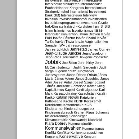
Inslovenzen
Insolvenzen
Intellektuelle
Interkontinentalraketen
Internationaler
Eucharistischer Kongress
Internationaler
Strafgerichtshof
International Investment
Bank (IIB)
Internetsteuer
Interview
Invasion
Invasionsmahnmal
Investitionen
Investitionsprogramme
Investment Grade
Irak-Einsatz
Irakisch-Kurdistan
Iran
IS
ISIS
Israel
Islam
Islamismus
Isolationismus
Istanbuler Konvention
István Bethlen
István
Pukli
István Pásztor
István Szabó
István
Tarlós
István Tisza
István Vágó
Italien
Ivo
Sanader
IWF
Jahresprognose
Jahrestag
Jahresrückblick
James Corney
Jean-Claude Juncker
Jean Asselborn
Jenő Rácz
Jerusalem
Jewgeni Prigoschin
Jobbik
Joe Biden
John Kirby
John
McCain
Judentum
Judith Sargentini
Judit
Varga
Jugendschutz
Jungwähler
Justizsystem
János Dénes Orbán
János
Lázár
János Volner
János Zuschlag
János
Áder
József Antall
József Szájer
József
Tóbiás
Jüdische Gemeinde
Kalter Krieg
Kapitalismus
Kapitol
Kardinalgesetz
Karl
Marx
Karpatoukraine
Kasachstan
Katalin
Katalin Novák
Karikó
Katalonien
Katholische Kirche
KDNP
Kecskemét
Kernklientel
Kettenbrücke
KGB
Kinderarmut
Kinderschutzgesetz
Kindesmissbrauch
Kirchen
Klaus Johannis
Kleiderordnung
Kleinanleger
Klimaneutralität
Klimawandel
Klubrádió
Klára Dobrev
Kommunalpolitik
Kommunalwahlen
Kommunismus
Konflikt
Konflikte
Konjunkturaussichten
Konservative
Konsens
Konsum