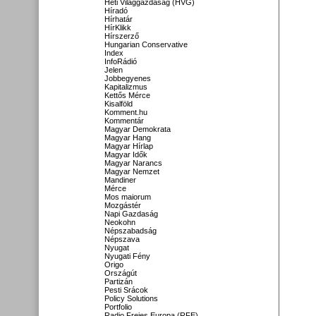
Heti Világgazdaság (HVG)
Híradó
Hírhatár
HírKlikk
Hírszerző
Hungarian Conservative
Index
InfoRádió
Jelen
Jobbegyenes
Kapitalizmus
Kettős Mérce
Kisalföld
Komment.hu
Kommentár
Magyar Demokrata
Magyar Hang
Magyar Hírlap
Magyar Idők
Magyar Narancs
Magyar Nemzet
Mandiner
Mérce
Mos maiorum
Mozgástér
Napi Gazdaság
Neokohn
Népszabadság
Népszava
Nyugat
Nyugati Fény
Origo
Országút
Partizán
Pesti Srácok
Policy Solutions
Portfolio
Radio Freies Europa (RFE)