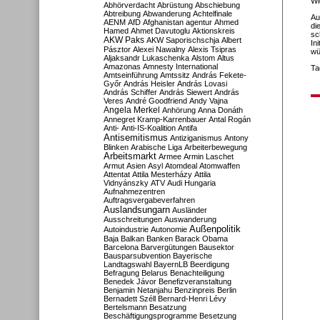
Wi
Abhörverdacht
Abrüstung
Abschiebung
Abtreibung
Abwanderung
Achtelfinale
Au
AENM
AfD
Afghanistan
agentur
Ahmed
di
Hamed
Ahmet Davutoglu
Aktionskreis
sc
AKW Paks
AKW Saporischschja
Albert
In
Pásztor
Alexei Nawalny
Alexis Tsipras
wü
Aljaksandr Lukaschenka
Alstom
Altus
Amazonas
Amnesty International
Ta
Amtseinführung
Amtssitz
András Fekete-
Győr
András Heisler
András Lovasi
András Schiffer
András Siewert
András
Veres
André Goodfriend
Andy Vajna
Angela Merkel
Anhörung
Anna Donáth
Annegret Kramp-Karrenbauer
Antal Rogán
Anti-
Anti-IS-Koalition
Antifa
Antisemitismus
Antiziganismus
Antony
Blinken
Arabische Liga
Arbeiterbewegung
Arbeitsmarkt
Armee
Armin Laschet
Armut
Asien
Asyl
Atomdeal
Atomwaffen
Attentat
Attila Mesterházy
Attila
Vidnyánszky
ATV
Audi Hungaria
Aufnahmezentren
Auftragsvergabeverfahren
Auslandsungarn
Ausländer
Ausschreitungen
Auswanderung
Außenpolitik
Autoindustrie
Autonomie
Baja
Balkan
Banken
Barack Obama
Barcelona
Barvergütungen
Bausektor
Bausparsubvention
Bayerische
Landtagswahl
BayernLB
Beerdigung
Befragung
Belarus
Benachteiligung
Benedek Jávor
Benefizveranstaltung
Benjamin Netanjahu
Benzinpreis
Berlin
Bernadett Széll
Bernard-Henri Lévy
Bertelsmann
Besatzung
Beschäftigungsprogramme
Besetzung