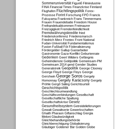
Sommeruniversität
Figyelő
Filmindustrie
FINA
Financial Times
Finanzkrise
Finnland
Flüchtlingspolitik
Flughafen
Forex-
Forint
Prozesse
Forschung
FPÖ
Francis
Fukuyama
Frankreich
Frans Timmermans
Frauen
Frauendebatte
Freedom House
Freihandelsabkommen
Freimaurer
Freizügigkeit
Fremdenfeindlichkeit
Fremdwährungskredite
fried
Friedenskonferenz
Friedensmarsch
Friedrich Merz
Frontex
Front National
Fudan-Universität
Fundamentalismus
Fusion
Fußball
Fót
Föderalisierung
Fördergelder
Gallup
Gastarbeiter
Gastronomie
Gaza-Konflikt
Geburtenrate
Gedenken
Geert Wilders
Gefängnis
Geheimdienste
Geldpolitik
Gemeinsam-PM
Gemeinsam 2014
gend
Gender Studies
Geopolitik
Generalstreik
George Clooney
George Floyd
George Floys
George
George Soros
Gershwin
Gergely
Gergely Karácsony
Homonnay
Gergely
Pröhle
Gergő Sáling
Gerichtsurteil
Geschichtspolitik
Geschlechtsumwandlung
Geschäftsverbindungen
Gesellschaft
Gesellschaftliche Spaltung
Gesetz
Gesellschaftskrise
Gesundheitssystem
Getreidelieferungen
Gewalt
Gewaltserie
Gewerkschaften
Ghaith Pharaon
Giftanschlag
Giorgia
Meloni
Glaubwürdigkeit
Gleichbehandlungsbehörde
Gleichberechtigung
Globalisierung
Gläubiger
Goldener Bär
Golden Globe