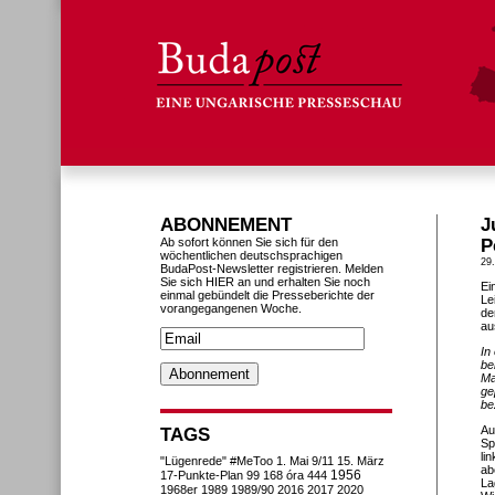
ABONNEMENT
J
Ab sofort können Sie sich für den
P
wöchentlichen deutschsprachigen
29
BudaPost-Newsletter registrieren. Melden
Sie sich HIER an und erhalten Sie noch
Ei
einmal gebündelt die Presseberichte der
Le
vorangegangenen Woche.
de
au
In
be
Ma
ge
be
Au
TAGS
Sp
li
"Lügenrede"
#MeToo
1. Mai
9/11
15. März
ab
1956
17-Punkte-Plan
99
168 óra
444
La
1968er
1989
1989/90
2016
2017
2020