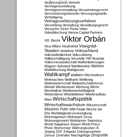
Verjährungsfrist
Verkehr
Vermögenserklärung
Vermögensverwaltung
Versammlungsrecht
Verschwörungstheorien
Versorgungstarife
Verteidigung
Vertragsverletzungsverfahren
Verurteilung
Verwaltung
Verwaltungsgericht
Veszprém
Victor Ponta
Video
Videofälschung
Vienna Capital Partners
Viktor Orbán
VIII. Bezirk
Visegrád-
Visa-Affäre
Visafreiheit
Staaten
Vodafone
Volksaufstand
Volksbefindlichkeit
Volkszählung
Vollbeschäftigung
Vorurteile
VW-Skandal
Völkerverwandtschaft
Waffenlieferungen
Wahlen
Wagner-Aufstand
Wahlbündnis
Wahlfälschung
Wahlgesetz
Wahlkampf
Wallfahrt
Wechselkurs
Weihnachten
Weltbank
Weltkrieg
Weltmeisterschaft
Weltwirtschaftsforum
Wende
Werbesteuer
Werbung
Werte
Westbalkan
Wettbewerbsfähigkeit
Wetterdienst
Whistleblower
Wiederaufbau
Wirtschaftspolitik
Wien
Wirtschaftswachstum
Wissenschaft
Wladimir Putin
WM-Finale
Woche der
Ehe
Wohltätigkeitsveranstaltung
Wohneigentum
Wohnpark Ócsa
Wohnungsmarkt
Wolodymyr Selenskyj
World Happiness Report
World Press
Photo
Wortschatz
Währungsunion
Xi
Jinping
ZDF
Zeitgeist
Zeitungssterben
Zensur
Zentrales Machtgefüge
Zinspolitik