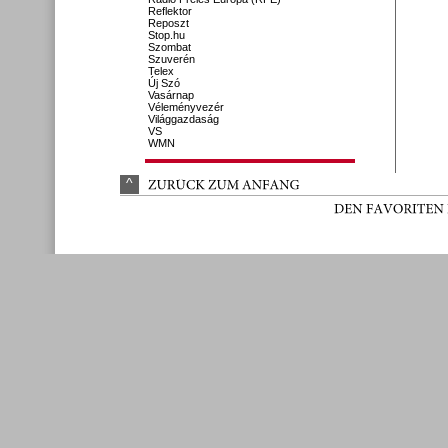
Reflektor
Reposzt
Stop.hu
Szombat
Szuverén
Telex
Új Szó
Vasárnap
Véleményvezér
Világgazdaság
VS
WMN
^
ZURÜ
CK 
ZUM 
ANFANG
DEN 
FAVORITEN 