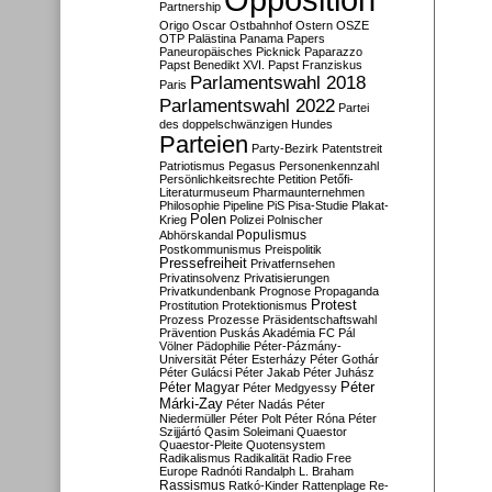
Partnership
Origo
Oscar
Ostbahnhof
Ostern
OSZE
OTP
Palästina
Panama Papers
Paneuropäisches Picknick
Paparazzo
Papst Benedikt XVI.
Papst Franziskus
Parlamentswahl 2018
Paris
Parlamentswahl 2022
Partei
des doppelschwänzigen Hundes
Parteien
Party-Bezirk
Patentstreit
Patriotismus
Pegasus
Personenkennzahl
Persönlichkeitsrechte
Petition
Petőfi-
Literaturmuseum
Pharmaunternehmen
Philosophie
Pipeline
PiS
Pisa-Studie
Plakat-
Polen
Krieg
Polizei
Polnischer
Populismus
Abhörskandal
Postkommunismus
Preispolitik
Pressefreiheit
Privatfernsehen
Privatinsolvenz
Privatisierungen
Privatkundenbank
Prognose
Propaganda
Protest
Prostitution
Protektionismus
Prozess
Prozesse
Präsidentschaftswahl
Prävention
Puskás Akadémia FC
Pál
Völner
Pädophilie
Péter-Pázmány-
Universität
Péter Esterházy
Péter Gothár
Péter Gulácsi
Péter Jakab
Péter Juhász
Péter
Péter Magyar
Péter Medgyessy
Márki-Zay
Péter Nadás
Péter
Niedermüller
Péter Polt
Péter Róna
Péter
Szijjártó
Qasim Soleimani
Quaestor
Quaestor-Pleite
Quotensystem
Radikalismus
Radikalität
Radio Free
Europe
Radnóti
Randalph L. Braham
Rassismus
Ratkó-Kinder
Rattenplage
Re-