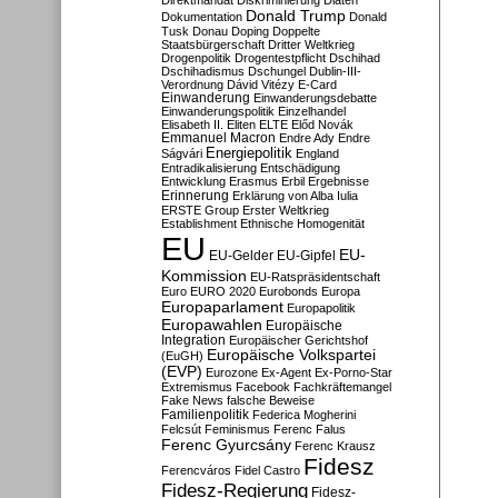
Direktmandat
Diskriminierung
Diäten
Donald Trump
Dokumentation
Donald
Tusk
Donau
Doping
Doppelte
Staatsbürgerschaft
Dritter Weltkrieg
Drogenpolitik
Drogentestpflicht
Dschihad
Dschihadismus
Dschungel
Dublin-III-
Verordnung
Dávid Vitézy
E-Card
Einwanderung
Einwanderungsdebatte
Einwanderungspolitik
Einzelhandel
Elisabeth II.
Eliten
ELTE
Előd Novák
Emmanuel Macron
Endre Ady
Endre
Energiepolitik
Ságvári
England
Entradikalisierung
Entschädigung
Entwicklung
Erasmus
Erbil
Ergebnisse
Erinnerung
Erklärung von Alba Iulia
ERSTE Group
Erster Weltkrieg
Establishment
Ethnische Homogenität
EU
EU-
EU-Gelder
EU-Gipfel
Kommission
EU-Ratspräsidentschaft
Euro
EURO 2020
Eurobonds
Europa
Europaparlament
Europapolitik
Europawahlen
Europäische
Integration
Europäischer Gerichtshof
Europäische Volkspartei
(EuGH)
(EVP)
Eurozone
Ex-Agent
Ex-Porno-Star
Extremismus
Facebook
Fachkräftemangel
Fake News
falsche Beweise
Familienpolitik
Federica Mogherini
Felcsút
Feminismus
Ferenc Falus
Ferenc Gyurcsány
Ferenc Krausz
Fidesz
Ferencváros
Fidel Castro
Fidesz-Regierung
Fidesz-