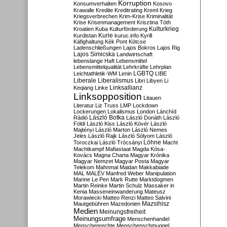
Korruption
Konsumverhalten
Kosovo
Krawalle
Kredite
Kreditrating
Kreml
Krieg
Kriegsverbrechen
Krim-Krise
Kriminalität
Krise
Krisenmanagement
Krisztina Tóth
Kulturkrieg
Kroatien
Kuba
Kulturförderung
Kurdistan
Kurie
kuruc.info
Kyrill
Käfighaltung
Kék Pont
Kötcse
Ladenschließungen
Lajos Bokros
Lajos Rig
Lajos Simicska
Landwirtschaft
lebenslange Haft
Lebensmittel
Lebensmittelqualität
Lehrkräfte
Lehrplan
LGBTQ
Leichtathletik-WM
Lenin
LIBE
Liberale
Liberalismus
Libri
Libyen
Li
Linksallianz
Keqiang
Linke
Linksopposition
Litauen
Literatur
Liz Truss
LMP
Lockdown
Lockerungen
Lokalismus
London
Lánchíd
Rádió
László Botka
László Donáth
László
Földi
László Kiss
László Kövér
László
Majtényi
László Marton
László Nemes
Jeles
László Rajk
László Sólyom
László
Löhne
Toroczkai
László Trócsányi
Macht
Machtkampf
Mafiastaat
Magda Kósa-
Kovács
Magna Charta
Magyar Krónika
Magyar Nemzet
Magyar Posta
Magyar
Telekom
Mahnmal
Maidan
Makkabiade
MAL
MALÉV
Manfred Weber
Manipulation
Marine Le Pen
Mark Rutte
Marktdogmen
Martin Reinke
Martin Schulz
Massaker in
Kenia
Masseneinwanderung
Mateusz
Morawiecki
Matteo Renzi
Matteo Salvini
Mautgebühren
Mazedonien
Mazsihisz
Medien
Meinungsfreiheit
Meinungsumfrage
Menschenhandel
Menschenrechte
Menschenschmuggel