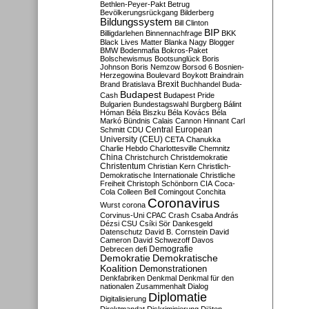
Bethlen-Peyer-Pakt
Betrug
Bevölkerungsrückgang
Bilderberg
Bildungssystem
Bill Clinton
BIP
Billigdarlehen
Binnennachfrage
BKK
Black Lives Matter
Blanka Nagy
Blogger
BMW
Bodenmafia
Bokros-Paket
Bolschewismus
Bootsunglück
Boris
Johnson
Boris Nemzow
Borsod 6
Bosnien-
Herzegowina
Boulevard
Boykott
Braindrain
Brexit
Brand
Bratislava
Buchhandel
Buda-
Budapest
Cash
Budapest Pride
Bulgarien
Bundestagswahl
Burgberg
Bálint
Hóman
Béla Biszku
Béla Kovács
Béla
Markó
Bündnis
Calais
Cannon Hinnant
Carl
Central European
Schmitt
CDU
University (CEU)
CETA
Chanukka
Charlie Hebdo
Charlottesville
Chemnitz
China
Christchurch
Christdemokratie
Christentum
Christian Kern
Christlich-
Demokratische Internationale
Christliche
Freiheit
Christoph Schönborn
CIA
Coca-
Cola
Colleen Bell
Comingout
Conchita
Coronavirus
Wurst
corona
Corvinus-Uni
CPAC
Crash
Csaba András
Dézsi
CSU
Csíki Sör
Dankesgeld
Datenschutz
David B. Cornstein
David
Cameron
David Schwezoff
Davos
Demografie
Debrecen
defi
Demokratie
Demokratische
Koalition
Demonstrationen
Denkfabriken
Denkmal
Denkmal für den
nationalen Zusammenhalt
Dialog
Diplomatie
Digitalisierung