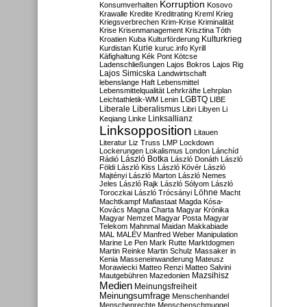
Korruption
Konsumverhalten
Kosovo
Krawalle
Kredite
Kreditrating
Kreml
Krieg
Kriegsverbrechen
Krim-Krise
Kriminalität
Krise
Krisenmanagement
Krisztina Tóth
Kulturkrieg
Kroatien
Kuba
Kulturförderung
Kurdistan
Kurie
kuruc.info
Kyrill
Käfighaltung
Kék Pont
Kötcse
Ladenschließungen
Lajos Bokros
Lajos Rig
Lajos Simicska
Landwirtschaft
lebenslange Haft
Lebensmittel
Lebensmittelqualität
Lehrkräfte
Lehrplan
LGBTQ
Leichtathletik-WM
Lenin
LIBE
Liberale
Liberalismus
Libri
Libyen
Li
Linksallianz
Keqiang
Linke
Linksopposition
Litauen
Literatur
Liz Truss
LMP
Lockdown
Lockerungen
Lokalismus
London
Lánchíd
Rádió
László Botka
László Donáth
László
Földi
László Kiss
László Kövér
László
Majtényi
László Marton
László Nemes
Jeles
László Rajk
László Sólyom
László
Löhne
Toroczkai
László Trócsányi
Macht
Machtkampf
Mafiastaat
Magda Kósa-
Kovács
Magna Charta
Magyar Krónika
Magyar Nemzet
Magyar Posta
Magyar
Telekom
Mahnmal
Maidan
Makkabiade
MAL
MALÉV
Manfred Weber
Manipulation
Marine Le Pen
Mark Rutte
Marktdogmen
Martin Reinke
Martin Schulz
Massaker in
Kenia
Masseneinwanderung
Mateusz
Morawiecki
Matteo Renzi
Matteo Salvini
Mautgebühren
Mazedonien
Mazsihisz
Medien
Meinungsfreiheit
Meinungsumfrage
Menschenhandel
Menschenrechte
Menschenschmuggel