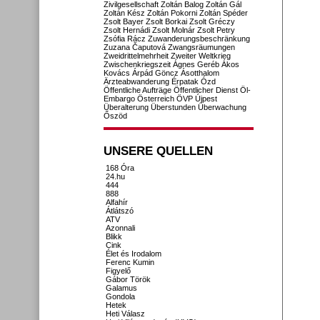
Zivilgesellschaft
Zoltán Balog
Zoltán Gál
Zoltán Kész
Zoltán Pokorni
Zoltán Spéder
Zsolt Bayer
Zsolt Borkai
Zsolt Gréczy
Zsolt Hernádi
Zsolt Molnár
Zsolt Petry
Zsófia Rácz
Zuwanderungsbeschränkung
Zuzana Čaputová
Zwangsräumungen
Zweidrittelmehrheit
Zweiter Weltkrieg
Zwischenkriegszeit
Ágnes Geréb
Ákos
Kovács
Árpád Göncz
Ásotthalom
Ärzteabwanderung
Érpatak
Ózd
Öffentliche Aufträge
Öffentlicher Dienst
Öl-
Embargo
Österreich
ÖVP
Újpest
Überalterung
Überstunden
Überwachung
Őszöd
UNSERE QUELLEN
168 Óra
24.hu
444
888
Alfahír
Átlátszó
ATV
Azonnali
Blikk
Cink
Élet és Irodalom
Ferenc Kumin
Figyelő
Gábor Török
Galamus
Gondola
Hetek
Heti Válasz