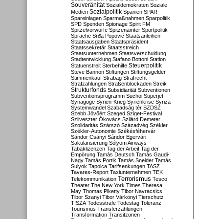
Souveränität
Sozialdemokraten
Soziale
Sozialpolitik
Medien
Spanien
SPAR
Spareinlagen
Sparmaßnahmen
Sparpolitik
SPD
Spenden
Spionage
Spirit FM
Spitzelvorwürfe
Spitzenämter
Sportpolitik
Sprache
Srđa Popović
Staatsanleihen
Staatsausgaben
Staatspräsident
Staatssekretär
Staatsstreich
Staatsunternehmen
Staatsverschuldung
Stadtentwicklung
Stafano Bottoni
Station
Steuerpolitik
Statuenstreit
Sterbehilfe
Steve Bannon
Stiftungen
Stiftungsgelder
Stimmenkauf
Strabag
Strafrecht
Strafzahlungen
Straßenblockaden
Streik
Strukturfonds
Subsidiarität
Subventionen
Subventionsprogramm
Suchoi Superjet
Synagoge
Syrien-Krieg
Syrienkrise
Syriza
Systemwandel
Szabadság tér
SZDSZ
Szebb Jövőért
Szeged
Sziget-Festival
Szilveszter Ókovács
Szilárd Demeter
Szolidaritás
Szárszó
Századvég
Székler
Székler-Autonomie
Székésféhervár
Sándor Csányi
Sándor Egervári
Säkularisierung
Sólyom Airways
Tabaklizenzen
Tag der Arbeit
Tag der
Empörung
Tamás Deutsch
Tamás Gaudi-
Nagy
Tamás Portik
Tamás Sneider
Tamás
Sulyok
Tapolca
Tarifsenkungen
TASZ
Tavares-Report
Taxiunternehmen
TEK
Terrorismus
Telekommunikation
Tesco
Theater
The New York Times
Theresa
May
Thomas Piketty
Tibor Navracsics
Tibor Szanyi
Tibor Várkonyi
Tierschutz
TISZA
Todesstrafe
Todestag
Toleranz
Tourismus
Transferzahlungen
Transformation
Transitzonen