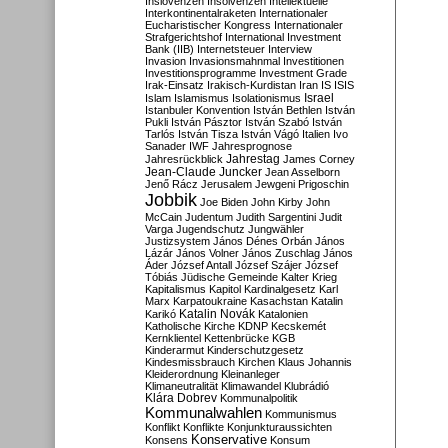
Inslovenzen
Insolvenzen
Intellektuelle
Interkontinentalraketen
Internationaler
Eucharistischer Kongress
Internationaler
Strafgerichtshof
International Investment
Bank (IIB)
Internetsteuer
Interview
Invasion
Invasionsmahnmal
Investitionen
Investitionsprogramme
Investment Grade
Irak-Einsatz
Irakisch-Kurdistan
Iran
IS
ISIS
Israel
Islam
Islamismus
Isolationismus
Istanbuler Konvention
István Bethlen
István
Pukli
István Pásztor
István Szabó
István
Tarlós
István Tisza
István Vágó
Italien
Ivo
Sanader
IWF
Jahresprognose
Jahrestag
Jahresrückblick
James Corney
Jean-Claude Juncker
Jean Asselborn
Jenő Rácz
Jerusalem
Jewgeni Prigoschin
Jobbik
Joe Biden
John Kirby
John
McCain
Judentum
Judith Sargentini
Judit
Varga
Jugendschutz
Jungwähler
Justizsystem
János Dénes Orbán
János
Lázár
János Volner
János Zuschlag
János
Áder
József Antall
József Szájer
József
Tóbiás
Jüdische Gemeinde
Kalter Krieg
Kapitalismus
Kapitol
Kardinalgesetz
Karl
Marx
Karpatoukraine
Kasachstan
Katalin
Katalin Novák
Karikó
Katalonien
Katholische Kirche
KDNP
Kecskemét
Kernklientel
Kettenbrücke
KGB
Kinderarmut
Kinderschutzgesetz
Kindesmissbrauch
Kirchen
Klaus Johannis
Kleiderordnung
Kleinanleger
Klimaneutralität
Klimawandel
Klubrádió
Klára Dobrev
Kommunalpolitik
Kommunalwahlen
Kommunismus
Konflikt
Konflikte
Konjunkturaussichten
Konservative
Konsens
Konsum