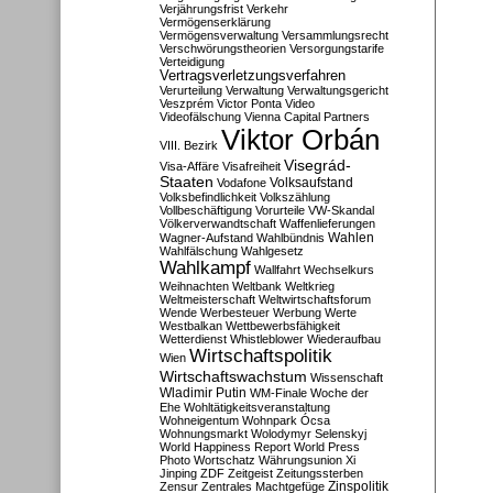
Verjährungsfrist
Verkehr
Vermögenserklärung
Vermögensverwaltung
Versammlungsrecht
Verschwörungstheorien
Versorgungstarife
Verteidigung
Vertragsverletzungsverfahren
Verurteilung
Verwaltung
Verwaltungsgericht
Veszprém
Victor Ponta
Video
Videofälschung
Vienna Capital Partners
Viktor Orbán
VIII. Bezirk
Visegrád-
Visa-Affäre
Visafreiheit
Staaten
Vodafone
Volksaufstand
Volksbefindlichkeit
Volkszählung
Vollbeschäftigung
Vorurteile
VW-Skandal
Völkerverwandtschaft
Waffenlieferungen
Wahlen
Wagner-Aufstand
Wahlbündnis
Wahlfälschung
Wahlgesetz
Wahlkampf
Wallfahrt
Wechselkurs
Weihnachten
Weltbank
Weltkrieg
Weltmeisterschaft
Weltwirtschaftsforum
Wende
Werbesteuer
Werbung
Werte
Westbalkan
Wettbewerbsfähigkeit
Wetterdienst
Whistleblower
Wiederaufbau
Wirtschaftspolitik
Wien
Wirtschaftswachstum
Wissenschaft
Wladimir Putin
WM-Finale
Woche der
Ehe
Wohltätigkeitsveranstaltung
Wohneigentum
Wohnpark Ócsa
Wohnungsmarkt
Wolodymyr Selenskyj
World Happiness Report
World Press
Photo
Wortschatz
Währungsunion
Xi
Jinping
ZDF
Zeitgeist
Zeitungssterben
Zensur
Zentrales Machtgefüge
Zinspolitik