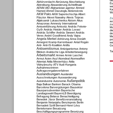
di
Abhörverdacht
Abrüstung
Abschiebung
Eu
Abtreibung
Abwanderung
Achtelfinale
we
AENM
AfD
Afghanistan
agentur
Ahmed
Ka
Hamed
Ahmet Davutoglu
Aktionskreis
Wa
AKW Paks
AKW Saporischschja
Albert
Pásztor
Alexei Nawalny
Alexis Tsipras
Zo
Aljaksandr Lukaschenka
Alstom
Altus
au
Amazonas
Amnesty International
zu
Amtseinführung
Amtssitz
András Fekete-
Ma
Győr
András Heisler
András Lovasi
di
András Schiffer
András Siewert
András
de
Veres
André Goodfriend
Andy Vajna
Me
Angela Merkel
Anhörung
Anna Donáth
po
Annegret Kramp-Karrenbauer
Antal Rogán
we
Anti-
Anti-IS-Koalition
Antifa
Ge
Antisemitismus
Antiziganismus
Antony
Ta
Blinken
Arabische Liga
Arbeiterbewegung
Arbeitsmarkt
Armee
Armin Laschet
Armut
Asien
Asyl
Atomdeal
Atomwaffen
Attentat
Attila Mesterházy
Attila
Vidnyánszky
ATV
Audi Hungaria
Aufnahmezentren
Auftragsvergabeverfahren
Auslandsungarn
Ausländer
Ausschreitungen
Auswanderung
Außenpolitik
Autoindustrie
Autonomie
Baja
Balkan
Banken
Barack Obama
Barcelona
Barvergütungen
Bausektor
Bausparsubvention
Bayerische
Landtagswahl
BayernLB
Beerdigung
Befragung
Belarus
Benachteiligung
Benedek Jávor
Benefizveranstaltung
Benjamin Netanjahu
Benzinpreis
Berlin
Bernadett Széll
Bernard-Henri Lévy
Bertelsmann
Besatzung
Beschäftigungsprogramme
Besetzung