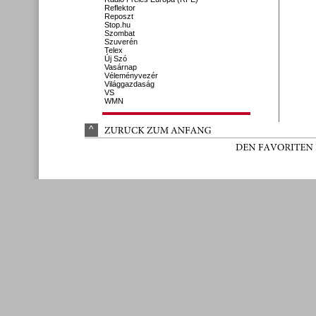
Reflektor
Reposzt
Stop.hu
Szombat
Szuverén
Telex
Új Szó
Vasárnap
Véleményvezér
Világgazdaság
VS
WMN
^
ZURÜ
CK 
ZUM 
ANFANG
DEN 
FAVORITEN 