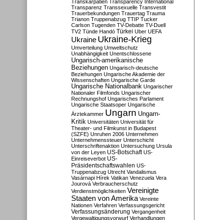
Transkarpatien
Transparency International
Transparenz
Transsexuelle
Transvestit
Trauerbekundungen
Trauertag
Trauma
Trianon
Truppenabzug
TTIP
Tucker
Carlson
Tugenden
TV-Debatte
TV-Duell
Türkei
TV2
Tünde Handó
Uber
UEFA
Ukraine-Krieg
Ukraine
Umverteilung
Umweltschutz
Unabhängigkeit
Unentschlossene
Ungarisch-amerikanische
Beziehungen
Ungarisch-deutsche
Beziehungen
Ungarische Akademie der
Wissenschaften
Ungarische Garde
Ungarische Nationalbank
Ungarischer
Nationaler Filmfonds
Ungarischer
Rechnungshof
Ungarisches Parlament
Ungarische Staatsoper
Ungarische
Ungarn
Ungarn-
Ärztekammer
Kritik
Universitäten
Universität für
Theater- und Filmkunst in Budapest
(SZFE)
Unruhen 2006
Unternehmen
Unternehmenssteuer
Unterschicht
Unterschriftenaktion
Untersuchung
Ursula
US-Botschaft
von der Leyen
US-
US-
Einreiseverbot
Präsidentschaftswahlen
US-
Truppenabzug
Utrecht
Vandalismus
Vasárnapi Hírek
Vatikan
Venezuela
Vera
Jourová
Verbraucherschutz
Vereinigte
Verdienstmöglichkeiten
Staaten von Amerika
Vereinte
Nationen
Verfahren
Verfassungsgericht
Verfassungsänderung
Vergangenheit
Vergewaltigungsvorwurf
Verhandlungen