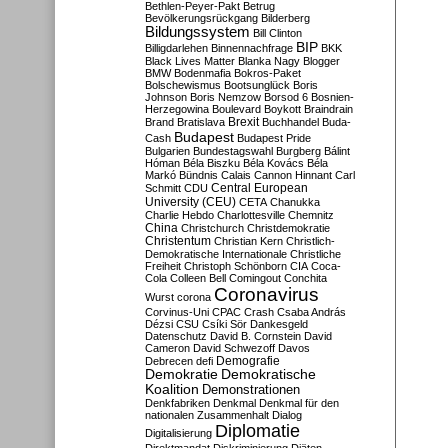
Bethlen-Peyer-Pakt
Betrug
Bevölkerungsrückgang
Bilderberg
Bildungssystem
Bill Clinton
BIP
Billigdarlehen
Binnennachfrage
BKK
Black Lives Matter
Blanka Nagy
Blogger
BMW
Bodenmafia
Bokros-Paket
Bolschewismus
Bootsunglück
Boris
Johnson
Boris Nemzow
Borsod 6
Bosnien-
Herzegowina
Boulevard
Boykott
Braindrain
Brexit
Brand
Bratislava
Buchhandel
Buda-
Budapest
Cash
Budapest Pride
Bulgarien
Bundestagswahl
Burgberg
Bálint
Hóman
Béla Biszku
Béla Kovács
Béla
Markó
Bündnis
Calais
Cannon Hinnant
Carl
Central European
Schmitt
CDU
University (CEU)
CETA
Chanukka
Charlie Hebdo
Charlottesville
Chemnitz
China
Christchurch
Christdemokratie
Christentum
Christian Kern
Christlich-
Demokratische Internationale
Christliche
Freiheit
Christoph Schönborn
CIA
Coca-
Cola
Colleen Bell
Comingout
Conchita
Coronavirus
Wurst
corona
Corvinus-Uni
CPAC
Crash
Csaba András
Dézsi
CSU
Csíki Sör
Dankesgeld
Datenschutz
David B. Cornstein
David
Cameron
David Schwezoff
Davos
Demografie
Debrecen
defi
Demokratie
Demokratische
Koalition
Demonstrationen
Denkfabriken
Denkmal
Denkmal für den
nationalen Zusammenhalt
Dialog
Diplomatie
Digitalisierung