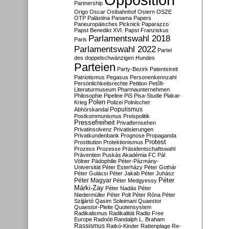
Partnership
Origo
Oscar
Ostbahnhof
Ostern
OSZE
OTP
Palästina
Panama Papers
Paneuropäisches Picknick
Paparazzo
Papst Benedikt XVI.
Papst Franziskus
Parlamentswahl 2018
Paris
Parlamentswahl 2022
Partei
des doppelschwänzigen Hundes
Parteien
Party-Bezirk
Patentstreit
Patriotismus
Pegasus
Personenkennzahl
Persönlichkeitsrechte
Petition
Petőfi-
Literaturmuseum
Pharmaunternehmen
Philosophie
Pipeline
PiS
Pisa-Studie
Plakat-
Polen
Krieg
Polizei
Polnischer
Populismus
Abhörskandal
Postkommunismus
Preispolitik
Pressefreiheit
Privatfernsehen
Privatinsolvenz
Privatisierungen
Privatkundenbank
Prognose
Propaganda
Protest
Prostitution
Protektionismus
Prozess
Prozesse
Präsidentschaftswahl
Prävention
Puskás Akadémia FC
Pál
Völner
Pädophilie
Péter-Pázmány-
Universität
Péter Esterházy
Péter Gothár
Péter Gulácsi
Péter Jakab
Péter Juhász
Péter
Péter Magyar
Péter Medgyessy
Márki-Zay
Péter Nadás
Péter
Niedermüller
Péter Polt
Péter Róna
Péter
Szijjártó
Qasim Soleimani
Quaestor
Quaestor-Pleite
Quotensystem
Radikalismus
Radikalität
Radio Free
Europe
Radnóti
Randalph L. Braham
Rassismus
Ratkó-Kinder
Rattenplage
Re-