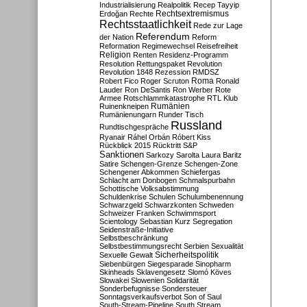
Industrialisierung
Realpolitik
Recep Tayyip
Rechtsextremismus
Erdoğan
Rechte
Rechtsstaatlichkeit
Rede zur Lage
Referendum
der Nation
Reform
Reformation
Regimewechsel
Reisefreiheit
Religion
Renten
Residenz-Programm
Resolution
Rettungspaket
Revolution
Revolution 1848
Rezession
RMDSZ
Roma
Robert Fico
Roger Scruton
Ronald
Lauder
Ron DeSantis
Ron Werber
Rote
Armee
Rotschlammkatastrophe
RTL Klub
Ruinenkneipen
Rumänien
Rumänienungarn
Runder Tisch
Russland
Rundtischgespräche
Ryanair
Ráhel Orbán
Róbert Kiss
Rückblick 2015
Rücktritt
S&P
Sanktionen
Sarkozy
Sarolta Laura Baritz
Satire
Schengen-Grenze
Schengen-Zone
Schengener Abkommen
Schiefergas
Schlacht am Donbogen
Schmalspurbahn
Schottische Volksabstimmung
Schuldenkrise
Schulen
Schulumbenennung
Schwarzgeld
Schwarzkonten
Schweden
Schweizer Franken
Schwimmsport
Scientology
Sebastian Kurz
Segregation
Seidenstraße-Initiative
Selbstbeschränkung
Selbstbestimmungsrecht
Serbien
Sexualität
Sicherheitspolitik
Sexuelle Gewalt
Siebenbürgen
Siegesparade
Sinopharm
Skinheads
Sklavengesetz
Slomó Köves
Slowakei
Slowenien
Solidarität
Sonderbefugnisse
Sondersteuer
Sonntagsverkaufsverbot
Son of Saul
South-Stream-Pipeline
South Stream