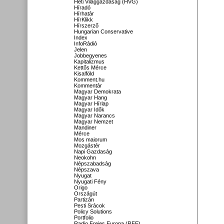
Heti Világgazdaság (HVG)
Híradó
Hírhatár
HírKlikk
Hírszerző
Hungarian Conservative
Index
InfoRádió
Jelen
Jobbegyenes
Kapitalizmus
Kettős Mérce
Kisalföld
Komment.hu
Kommentár
Magyar Demokrata
Magyar Hang
Magyar Hírlap
Magyar Idők
Magyar Narancs
Magyar Nemzet
Mandiner
Mérce
Mos maiorum
Mozgástér
Napi Gazdaság
Neokohn
Népszabadság
Népszava
Nyugat
Nyugati Fény
Origo
Országút
Partizán
Pesti Srácok
Policy Solutions
Portfolio
Radio Freies Europa (RFE)