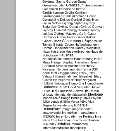
Goldman Sachs
Gordon Bajnai
Grenzzaun
Grenzkontrollen
Griechenland
Griechisch-katholische Kirche
Großbritannien
Große Koalition
Großungarn
Grundeinkommen
Grüne
Gwendoline Delbos-Corfield
Gyula Horn
Gyula Molnár
Gyöngyöspata
György
Budaházy
György Donáth
György Gattyán
György Hunvald
György Konrád
György
Lukács
György Matolcsy
Győr
Gábor
Demszky
Gábor Fodor
Gábor Kaleta
Gábor Vona
Gábor Simon
Gáspár Miklós
Tamás
Gáspár Orbán
Haftbedingungen
Hamas
Handelsketten
Harvey Weinstein
Hass
Hassrede
Hassverbrechen
Haus der
Haushalt
Schicksale
Haushaltseinkommen
Hausordnung
Heiko
Maas
Heiliger Stephan
Heineken
Heinz-
Christian Strache
Helmut Kohl
Henry
Kissinger
Herdenimmunität
Hertha BSC
Berlin
Heti Világgazdaság (HVG)
Heti
Válasz
Hilfsmaßnahmen
Hilfspaket
Hillary
Clinton
Historikerstreit
Hitler-Vergleich
Hollókő
Holocaust
Homo-Ehe
Homophobie
Homosexualität
Horst Seehofer
Hunxit
Huxit
HÉV
Häusliche Gewalt
Hír TV
Iain
Lindsay
Identität
Identitätspolitik
Ideologie
Ikonen
Ildikó Bangó Borbély
Ildikó Enyedi
Ildikó Lendvai
Ildikó Varga
Ildikó Vida
Illiberale
Illegale Einwanderung
Demokratie
Image
Imageschaden
Imagewandel
Immobilien
Impeachment
Impfung
Imre Horváth
Imre Kertész
Imre
Nagy
Imre Pozsgay
In-vitro-Fertilisation
Inflation
INA
Index
Informanten
Informationsfreiheit
Innenpolitik