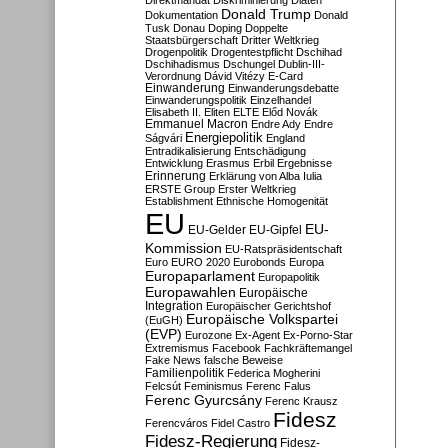
Direktmandat
Diskriminierung
Diäten
Donald Trump
Dokumentation
Donald
Tusk
Donau
Doping
Doppelte
Staatsbürgerschaft
Dritter Weltkrieg
Drogenpolitik
Drogentestpflicht
Dschihad
Dschihadismus
Dschungel
Dublin-III-
Verordnung
Dávid Vitézy
E-Card
Einwanderung
Einwanderungsdebatte
Einwanderungspolitik
Einzelhandel
Elisabeth II.
Eliten
ELTE
Előd Novák
Emmanuel Macron
Endre Ady
Endre
Energiepolitik
Ságvári
England
Entradikalisierung
Entschädigung
Entwicklung
Erasmus
Erbil
Ergebnisse
Erinnerung
Erklärung von Alba Iulia
ERSTE Group
Erster Weltkrieg
Establishment
Ethnische Homogenität
EU
EU-
EU-Gelder
EU-Gipfel
Kommission
EU-Ratspräsidentschaft
Euro
EURO 2020
Eurobonds
Europa
Europaparlament
Europapolitik
Europawahlen
Europäische
Integration
Europäischer Gerichtshof
Europäische Volkspartei
(EuGH)
(EVP)
Eurozone
Ex-Agent
Ex-Porno-Star
Extremismus
Facebook
Fachkräftemangel
Fake News
falsche Beweise
Familienpolitik
Federica Mogherini
Felcsút
Feminismus
Ferenc Falus
Ferenc Gyurcsány
Ferenc Krausz
Fidesz
Ferencváros
Fidel Castro
Fidesz-Regierung
Fidesz-