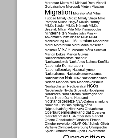
Mercosur
Metro M4
Michael Roth
Michail
Gorbatschow
Microsoft
Mieten
Migation
Migration
Migration Aid
Mihai
Tudose
Mihály Orosz
Mihály Varga
Mike
Pompeo
Miklós Hagyó
Miklós Horthy
Miklós Kásler
Miklós Németh
Miklós
Seszták
Militär
Milla
Milo Yiannopoulos
Minderheiten
Mindestlohn
Minsk-
Abkommen
Mittelklasse
MKB
MKKP
Momentum
Mobilisierung
MOL
Monarchie
Moral
Moratorium
Mord
Moria
Moschee
MSZP
Moskau
Muslime
Mária Schmidt
Márton Békés
Márton Gulyás
Nachrichtendienste
Nachruf
Nachwendezeit
Nacktfotos
Nahost-Konflikt
Nationale Konsultation
Nationalfeiertag
Nationalhymne
Nationalismus
Nationalkonservatismus
Nato
Nationalstaat
NAV
Nazideutschland
Nelson Mandela
Neo-Macchiavellismus
NGOs
Neofaschisten
Neoliberalität
Niederlande
Nikola Gruevski
Nobelpreis
Nordkorea
Nord Stream
Norwegischer
Fonds
Notre Dame
Notstand
Notstandsgesetze
NSA-Datensammlung
Numerus Clausus
Nyíregyháza
Népszabadság
Népszava
Obdachlose
Oberbürgermeisterkandidat
Oberster
Gerichtshof der USA
Oberstes Gericht
Offene Gesellschaft
Offshore-Firmen
Oktoberrevolution
OLAF
Olaf Scholz
Olivér
Várhelyi
Olympia-Bewerbung
Olympische
Spiele
Ombudsmann
Open Government
Opposition