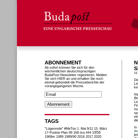
ABONNEMENT
N
Ab sofort können Sie sich für den
S
wöchentlichen deutschsprachigen
19
BudaPost-Newsletter registrieren. Melden
Sie sich HIER an und erhalten Sie noch
Di
einmal gebündelt die Presseberichte der
Le
vorangegangenen Woche.
ke
Na
Be
Le
Fi
ma
sp
ei
TAGS
di
In
"Lügenrede"
#MeToo
1. Mai
9/11
15. März
An
1956
17-Punkte-Plan
99
168 óra
444
je
1968er
1989
1989/90
2016
2017
2020