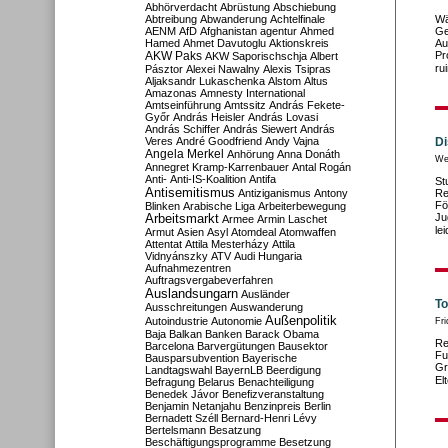
Abhörverdacht
Abrüstung
Abschiebung
Abtreibung
Abwanderung
Achtelfinale
Wä
AENM
AfD
Afghanistan
agentur
Ahmed
Ge
Hamed
Ahmet Davutoglu
Aktionskreis
Au
AKW Paks
Pr
AKW Saporischschja
Albert
ru
Pásztor
Alexei Nawalny
Alexis Tsipras
Aljaksandr Lukaschenka
Alstom
Altus
Amazonas
Amnesty International
Amtseinführung
Amtssitz
András Fekete-
Győr
András Heisler
András Lovasi
András Schiffer
András Siewert
András
Veres
André Goodfriend
Andy Vajna
Di
Angela Merkel
Anhörung
Anna Donáth
We
Annegret Kramp-Karrenbauer
Antal Rogán
Anti-
Anti-IS-Koalition
Antifa
St
Antisemitismus
Antiziganismus
Antony
Re
Fö
Blinken
Arabische Liga
Arbeiterbewegung
Ju
Arbeitsmarkt
Armee
Armin Laschet
le
Armut
Asien
Asyl
Atomdeal
Atomwaffen
Attentat
Attila Mesterházy
Attila
Vidnyánszky
ATV
Audi Hungaria
Aufnahmezentren
Auftragsvergabeverfahren
Auslandsungarn
Ausländer
To
Ausschreitungen
Auswanderung
Außenpolitik
Autoindustrie
Autonomie
Fri
Baja
Balkan
Banken
Barack Obama
Re
Barcelona
Barvergütungen
Bausektor
Fu
Bausparsubvention
Bayerische
Gr
Landtagswahl
BayernLB
Beerdigung
El
Befragung
Belarus
Benachteiligung
Benedek Jávor
Benefizveranstaltung
Benjamin Netanjahu
Benzinpreis
Berlin
Bernadett Széll
Bernard-Henri Lévy
Bertelsmann
Besatzung
Beschäftigungsprogramme
Besetzung