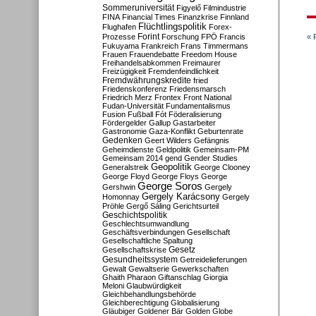
Sommeruniversität
Figyelő
Filmindustrie
FINA
Financial Times
Finanzkrise
Finnland
Flüchtlingspolitik
Flughafen
Forex-
Forint
Prozesse
Forschung
FPÖ
Francis
« 
Fukuyama
Frankreich
Frans Timmermans
Frauen
Frauendebatte
Freedom House
Freihandelsabkommen
Freimaurer
Freizügigkeit
Fremdenfeindlichkeit
Fremdwährungskredite
fried
Friedenskonferenz
Friedensmarsch
Friedrich Merz
Frontex
Front National
Fudan-Universität
Fundamentalismus
Fusion
Fußball
Fót
Föderalisierung
Fördergelder
Gallup
Gastarbeiter
Gastronomie
Gaza-Konflikt
Geburtenrate
Gedenken
Geert Wilders
Gefängnis
Geheimdienste
Geldpolitik
Gemeinsam-PM
Gemeinsam 2014
gend
Gender Studies
Geopolitik
Generalstreik
George Clooney
George Floyd
George Floys
George
George Soros
Gershwin
Gergely
Gergely Karácsony
Homonnay
Gergely
Pröhle
Gergő Sáling
Gerichtsurteil
Geschichtspolitik
Geschlechtsumwandlung
Geschäftsverbindungen
Gesellschaft
Gesellschaftliche Spaltung
Gesetz
Gesellschaftskrise
Gesundheitssystem
Getreidelieferungen
Gewalt
Gewaltserie
Gewerkschaften
Ghaith Pharaon
Giftanschlag
Giorgia
Meloni
Glaubwürdigkeit
Gleichbehandlungsbehörde
Gleichberechtigung
Globalisierung
Gläubiger
Goldener Bär
Golden Globe