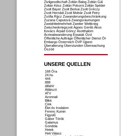
Zivilgesellschaft
Zoltán Balog
Zoltán Gál
Zoltán Kész
Zoltán Pokorni
Zoltán Spéder
Zsolt Bayer
Zsolt Borkai
Zsolt Gréczy
Zsolt Hernádi
Zsolt Molnár
Zsolt Petry
Zsófia Rácz
Zuwanderungsbeschränkung
Zuzana Čaputová
Zwangsräumungen
Zweidrittelmehrheit
Zweiter Weltkrieg
Zwischenkriegszeit
Ágnes Geréb
Ákos
Kovács
Árpád Göncz
Ásotthalom
Ärzteabwanderung
Érpatak
Ózd
Öffentliche Aufträge
Öffentlicher Dienst
Öl-
Embargo
Österreich
ÖVP
Újpest
Überalterung
Überstunden
Überwachung
Őszöd
UNSERE QUELLEN
168 Óra
24.hu
444
888
Alfahír
Átlátszó
ATV
Azonnali
Blikk
Cink
Élet és Irodalom
Ferenc Kumin
Figyelő
Gábor Török
Galamus
Gondola
Hetek
Heti Válasz