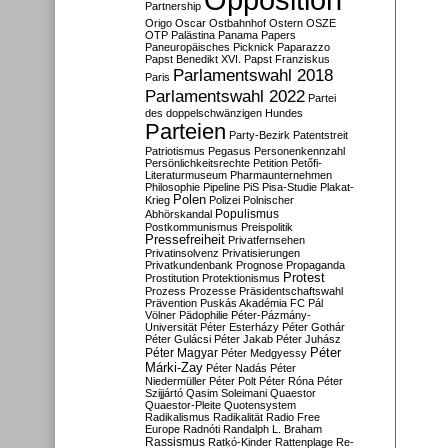
Partnership
Origo
Oscar
Ostbahnhof
Ostern
OSZE
OTP
Palästina
Panama Papers
Paneuropäisches Picknick
Paparazzo
Papst Benedikt XVI.
Papst Franziskus
Parlamentswahl 2018
Paris
Parlamentswahl 2022
Partei
des doppelschwänzigen Hundes
Parteien
Party-Bezirk
Patentstreit
Patriotismus
Pegasus
Personenkennzahl
Persönlichkeitsrechte
Petition
Petőfi-
Literaturmuseum
Pharmaunternehmen
Philosophie
Pipeline
PiS
Pisa-Studie
Plakat-
Polen
Krieg
Polizei
Polnischer
Populismus
Abhörskandal
Postkommunismus
Preispolitik
Pressefreiheit
Privatfernsehen
Privatinsolvenz
Privatisierungen
Privatkundenbank
Prognose
Propaganda
Protest
Prostitution
Protektionismus
Prozess
Prozesse
Präsidentschaftswahl
Prävention
Puskás Akadémia FC
Pál
Völner
Pädophilie
Péter-Pázmány-
Universität
Péter Esterházy
Péter Gothár
Péter Gulácsi
Péter Jakab
Péter Juhász
Péter
Péter Magyar
Péter Medgyessy
Márki-Zay
Péter Nadás
Péter
Niedermüller
Péter Polt
Péter Róna
Péter
Szijjártó
Qasim Soleimani
Quaestor
Quaestor-Pleite
Quotensystem
Radikalismus
Radikalität
Radio Free
Europe
Radnóti
Randalph L. Braham
Rassismus
Ratkó-Kinder
Rattenplage
Re-