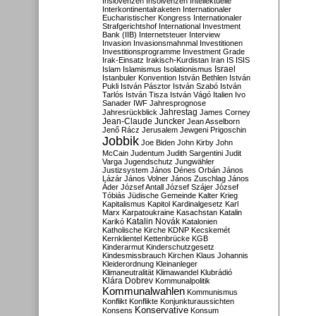
Inslovenzen
Insolvenzen
Intellektuelle
Interkontinentalraketen
Internationaler
Eucharistischer Kongress
Internationaler
Strafgerichtshof
International Investment
Bank (IIB)
Internetsteuer
Interview
Invasion
Invasionsmahnmal
Investitionen
Investitionsprogramme
Investment Grade
Irak-Einsatz
Irakisch-Kurdistan
Iran
IS
ISIS
Israel
Islam
Islamismus
Isolationismus
Istanbuler Konvention
István Bethlen
István
Pukli
István Pásztor
István Szabó
István
Tarlós
István Tisza
István Vágó
Italien
Ivo
Sanader
IWF
Jahresprognose
Jahrestag
Jahresrückblick
James Corney
Jean-Claude Juncker
Jean Asselborn
Jenő Rácz
Jerusalem
Jewgeni Prigoschin
Jobbik
Joe Biden
John Kirby
John
McCain
Judentum
Judith Sargentini
Judit
Varga
Jugendschutz
Jungwähler
Justizsystem
János Dénes Orbán
János
Lázár
János Volner
János Zuschlag
János
Áder
József Antall
József Szájer
József
Tóbiás
Jüdische Gemeinde
Kalter Krieg
Kapitalismus
Kapitol
Kardinalgesetz
Karl
Marx
Karpatoukraine
Kasachstan
Katalin
Katalin Novák
Karikó
Katalonien
Katholische Kirche
KDNP
Kecskemét
Kernklientel
Kettenbrücke
KGB
Kinderarmut
Kinderschutzgesetz
Kindesmissbrauch
Kirchen
Klaus Johannis
Kleiderordnung
Kleinanleger
Klimaneutralität
Klimawandel
Klubrádió
Klára Dobrev
Kommunalpolitik
Kommunalwahlen
Kommunismus
Konflikt
Konflikte
Konjunkturaussichten
Konservative
Konsens
Konsum