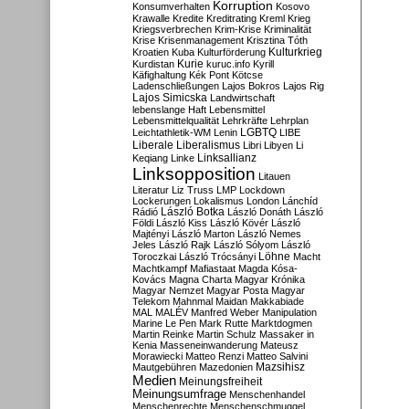
Korruption
Konsumverhalten
Kosovo
Krawalle
Kredite
Kreditrating
Kreml
Krieg
Kriegsverbrechen
Krim-Krise
Kriminalität
Krise
Krisenmanagement
Krisztina Tóth
Kulturkrieg
Kroatien
Kuba
Kulturförderung
Kurdistan
Kurie
kuruc.info
Kyrill
Käfighaltung
Kék Pont
Kötcse
Ladenschließungen
Lajos Bokros
Lajos Rig
Lajos Simicska
Landwirtschaft
lebenslange Haft
Lebensmittel
Lebensmittelqualität
Lehrkräfte
Lehrplan
LGBTQ
Leichtathletik-WM
Lenin
LIBE
Liberale
Liberalismus
Libri
Libyen
Li
Linksallianz
Keqiang
Linke
Linksopposition
Litauen
Literatur
Liz Truss
LMP
Lockdown
Lockerungen
Lokalismus
London
Lánchíd
Rádió
László Botka
László Donáth
László
Földi
László Kiss
László Kövér
László
Majtényi
László Marton
László Nemes
Jeles
László Rajk
László Sólyom
László
Löhne
Toroczkai
László Trócsányi
Macht
Machtkampf
Mafiastaat
Magda Kósa-
Kovács
Magna Charta
Magyar Krónika
Magyar Nemzet
Magyar Posta
Magyar
Telekom
Mahnmal
Maidan
Makkabiade
MAL
MALÉV
Manfred Weber
Manipulation
Marine Le Pen
Mark Rutte
Marktdogmen
Martin Reinke
Martin Schulz
Massaker in
Kenia
Masseneinwanderung
Mateusz
Morawiecki
Matteo Renzi
Matteo Salvini
Mautgebühren
Mazedonien
Mazsihisz
Medien
Meinungsfreiheit
Meinungsumfrage
Menschenhandel
Menschenrechte
Menschenschmuggel