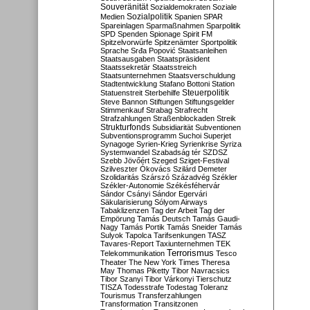
Souveränität
Sozialdemokraten
Soziale
Sozialpolitik
Medien
Spanien
SPAR
Spareinlagen
Sparmaßnahmen
Sparpolitik
SPD
Spenden
Spionage
Spirit FM
Spitzelvorwürfe
Spitzenämter
Sportpolitik
Sprache
Srđa Popović
Staatsanleihen
Staatsausgaben
Staatspräsident
Staatssekretär
Staatsstreich
Staatsunternehmen
Staatsverschuldung
Stadtentwicklung
Stafano Bottoni
Station
Steuerpolitik
Statuenstreit
Sterbehilfe
Steve Bannon
Stiftungen
Stiftungsgelder
Stimmenkauf
Strabag
Strafrecht
Strafzahlungen
Straßenblockaden
Streik
Strukturfonds
Subsidiarität
Subventionen
Subventionsprogramm
Suchoi Superjet
Synagoge
Syrien-Krieg
Syrienkrise
Syriza
Systemwandel
Szabadság tér
SZDSZ
Szebb Jövőért
Szeged
Sziget-Festival
Szilveszter Ókovács
Szilárd Demeter
Szolidaritás
Szárszó
Századvég
Székler
Székler-Autonomie
Székésféhervár
Sándor Csányi
Sándor Egervári
Säkularisierung
Sólyom Airways
Tabaklizenzen
Tag der Arbeit
Tag der
Empörung
Tamás Deutsch
Tamás Gaudi-
Nagy
Tamás Portik
Tamás Sneider
Tamás
Sulyok
Tapolca
Tarifsenkungen
TASZ
Tavares-Report
Taxiunternehmen
TEK
Terrorismus
Telekommunikation
Tesco
Theater
The New York Times
Theresa
May
Thomas Piketty
Tibor Navracsics
Tibor Szanyi
Tibor Várkonyi
Tierschutz
TISZA
Todesstrafe
Todestag
Toleranz
Tourismus
Transferzahlungen
Transformation
Transitzonen