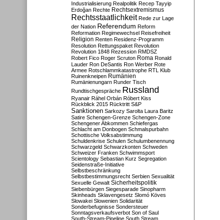
Industrialisierung
Realpolitik
Recep Tayyip
Rechtsextremismus
Erdoğan
Rechte
Rechtsstaatlichkeit
Rede zur Lage
Referendum
der Nation
Reform
Reformation
Regimewechsel
Reisefreiheit
Religion
Renten
Residenz-Programm
Resolution
Rettungspaket
Revolution
Revolution 1848
Rezession
RMDSZ
Roma
Robert Fico
Roger Scruton
Ronald
Lauder
Ron DeSantis
Ron Werber
Rote
Armee
Rotschlammkatastrophe
RTL Klub
Ruinenkneipen
Rumänien
Rumänienungarn
Runder Tisch
Russland
Rundtischgespräche
Ryanair
Ráhel Orbán
Róbert Kiss
Rückblick 2015
Rücktritt
S&P
Sanktionen
Sarkozy
Sarolta Laura Baritz
Satire
Schengen-Grenze
Schengen-Zone
Schengener Abkommen
Schiefergas
Schlacht am Donbogen
Schmalspurbahn
Schottische Volksabstimmung
Schuldenkrise
Schulen
Schulumbenennung
Schwarzgeld
Schwarzkonten
Schweden
Schweizer Franken
Schwimmsport
Scientology
Sebastian Kurz
Segregation
Seidenstraße-Initiative
Selbstbeschränkung
Selbstbestimmungsrecht
Serbien
Sexualität
Sicherheitspolitik
Sexuelle Gewalt
Siebenbürgen
Siegesparade
Sinopharm
Skinheads
Sklavengesetz
Slomó Köves
Slowakei
Slowenien
Solidarität
Sonderbefugnisse
Sondersteuer
Sonntagsverkaufsverbot
Son of Saul
South-Stream-Pipeline
South Stream