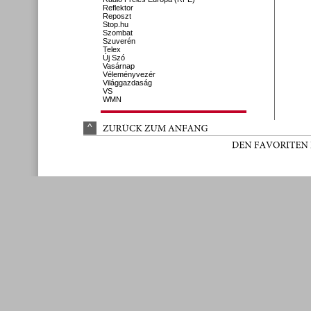
Reflektor
Reposzt
Stop.hu
Szombat
Szuverén
Telex
Új Szó
Vasárnap
Véleményvezér
Világgazdaság
VS
WMN
^
ZURÜ
CK 
ZUM 
ANFANG
DEN 
FAVORITEN 