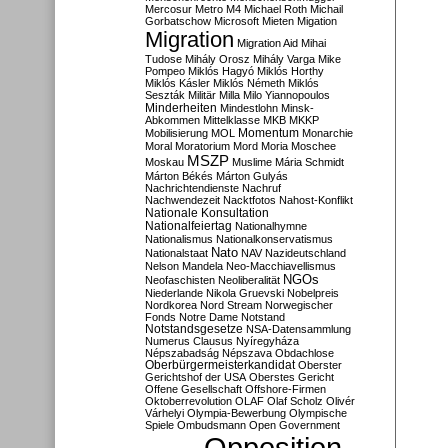
Mercosur
Metro M4
Michael Roth
Michail
Gorbatschow
Microsoft
Mieten
Migation
Migration
Migration Aid
Mihai
Tudose
Mihály Orosz
Mihály Varga
Mike
Pompeo
Miklós Hagyó
Miklós Horthy
Miklós Kásler
Miklós Németh
Miklós
Seszták
Militär
Milla
Milo Yiannopoulos
Minderheiten
Mindestlohn
Minsk-
Abkommen
Mittelklasse
MKB
MKKP
Momentum
Mobilisierung
MOL
Monarchie
Moral
Moratorium
Mord
Moria
Moschee
MSZP
Moskau
Muslime
Mária Schmidt
Márton Békés
Márton Gulyás
Nachrichtendienste
Nachruf
Nachwendezeit
Nacktfotos
Nahost-Konflikt
Nationale Konsultation
Nationalfeiertag
Nationalhymne
Nationalismus
Nationalkonservatismus
Nato
Nationalstaat
NAV
Nazideutschland
Nelson Mandela
Neo-Macchiavellismus
NGOs
Neofaschisten
Neoliberalität
Niederlande
Nikola Gruevski
Nobelpreis
Nordkorea
Nord Stream
Norwegischer
Fonds
Notre Dame
Notstand
Notstandsgesetze
NSA-Datensammlung
Numerus Clausus
Nyíregyháza
Népszabadság
Népszava
Obdachlose
Oberbürgermeisterkandidat
Oberster
Gerichtshof der USA
Oberstes Gericht
Offene Gesellschaft
Offshore-Firmen
Oktoberrevolution
OLAF
Olaf Scholz
Olivér
Várhelyi
Olympia-Bewerbung
Olympische
Spiele
Ombudsmann
Open Government
Opposition