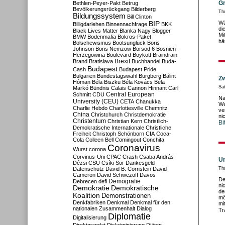
Gr
Bethlen-Peyer-Pakt
Betrug
Bevölkerungsrückgang
Bilderberg
Th
Bildungssystem
Bill Clinton
Wä
BIP
Billigdarlehen
Binnennachfrage
BKK
di
Black Lives Matter
Blanka Nagy
Blogger
Mi
BMW
Bodenmafia
Bokros-Paket
hä
Bolschewismus
Bootsunglück
Boris
Johnson
Boris Nemzow
Borsod 6
Bosnien-
Herzegowina
Boulevard
Boykott
Braindrain
Brexit
Brand
Bratislava
Buchhandel
Buda-
Budapest
Cash
Budapest Pride
Bulgarien
Bundestagswahl
Burgberg
Bálint
Zw
Hóman
Béla Biszku
Béla Kovács
Béla
Sa
Markó
Bündnis
Calais
Cannon Hinnant
Carl
Central European
Schmitt
CDU
Na
University (CEU)
CETA
Chanukka
We
Charlie Hebdo
Charlottesville
Chemnitz
ve
China
Christchurch
Christdemokratie
ni
Christentum
Christian Kern
Christlich-
Bi
Demokratische Internationale
Christliche
Freiheit
Christoph Schönborn
CIA
Coca-
Cola
Colleen Bell
Comingout
Conchita
Coronavirus
Wurst
corona
Corvinus-Uni
CPAC
Crash
Csaba András
Un
Dézsi
CSU
Csíki Sör
Dankesgeld
Datenschutz
David B. Cornstein
David
Th
Cameron
David Schwezoff
Davos
De
Demografie
Debrecen
defi
ni
Demokratie
Demokratische
de
Koalition
Demonstrationen
mö
Denkfabriken
Denkmal
Denkmal für den
mi
nationalen Zusammenhalt
Dialog
Tr
Diplomatie
Digitalisierung