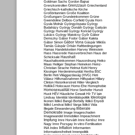
Goldman Sachs
Gordon Bajnai
Grenzzaun
Grenzkontrollen
Griechenland
Griechisch-katholische Kirche
Großbritannien
Große Koalition
Großungarn
Grundeinkommen
Grüne
Gwendoline Delbos-Corfield
Gyula Horn
Gyula Molnár
Gyöngyöspata
György
Budaházy
György Donáth
György Gattyán
György Hunvald
György Konrád
György
Lukács
György Matolcsy
Győr
Gábor
Demszky
Gábor Fodor
Gábor Kaleta
Gábor Vona
Gábor Simon
Gáspár Miklós
Tamás
Gáspár Orbán
Haftbedingungen
Hamas
Handelsketten
Harvey Weinstein
Hass
Hassrede
Hassverbrechen
Haus der
Haushalt
Schicksale
Haushaltseinkommen
Hausordnung
Heiko
Maas
Heiliger Stephan
Heineken
Heinz-
Christian Strache
Helmut Kohl
Henry
Kissinger
Herdenimmunität
Hertha BSC
Berlin
Heti Világgazdaság (HVG)
Heti
Válasz
Hilfsmaßnahmen
Hilfspaket
Hillary
Clinton
Historikerstreit
Hitler-Vergleich
Hollókő
Holocaust
Homo-Ehe
Homophobie
Homosexualität
Horst Seehofer
Hunxit
Huxit
HÉV
Häusliche Gewalt
Hír TV
Iain
Lindsay
Identität
Identitätspolitik
Ideologie
Ikonen
Ildikó Bangó Borbély
Ildikó Enyedi
Ildikó Lendvai
Ildikó Varga
Ildikó Vida
Illiberale
Illegale Einwanderung
Demokratie
Image
Imageschaden
Imagewandel
Immobilien
Impeachment
Impfung
Imre Horváth
Imre Kertész
Imre
Nagy
Imre Pozsgay
In-vitro-Fertilisation
Inflation
INA
Index
Informanten
Informationsfreiheit
Innenpolitik