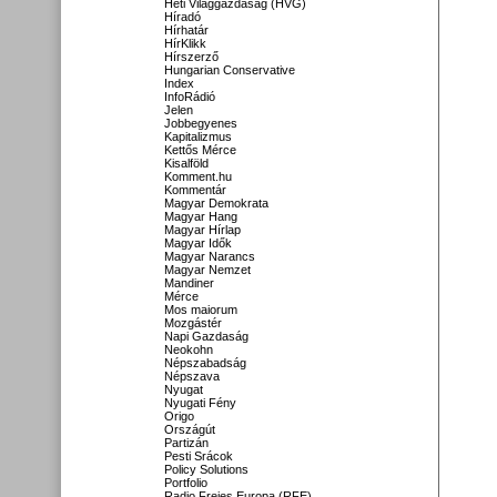
Heti Világgazdaság (HVG)
Híradó
Hírhatár
HírKlikk
Hírszerző
Hungarian Conservative
Index
InfoRádió
Jelen
Jobbegyenes
Kapitalizmus
Kettős Mérce
Kisalföld
Komment.hu
Kommentár
Magyar Demokrata
Magyar Hang
Magyar Hírlap
Magyar Idők
Magyar Narancs
Magyar Nemzet
Mandiner
Mérce
Mos maiorum
Mozgástér
Napi Gazdaság
Neokohn
Népszabadság
Népszava
Nyugat
Nyugati Fény
Origo
Országút
Partizán
Pesti Srácok
Policy Solutions
Portfolio
Radio Freies Europa (RFE)