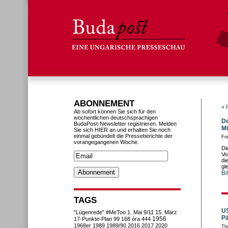
ABONNEMENT
« 
Ab sofort können Sie sich für den
wöchentlichen deutschsprachigen
De
BudaPost-Newsletter registrieren. Melden
Mi
Sie sich HIER an und erhalten Sie noch
einmal gebündelt die Presseberichte der
Fri
vorangegangenen Woche.
Di
Vo
di
gl
Bi
TAGS
US
"Lügenrede"
#MeToo
1. Mai
9/11
15. März
Pä
1956
17-Punkte-Plan
99
168 óra
444
1968er
1989
1989/90
2016
2017
2020
Th