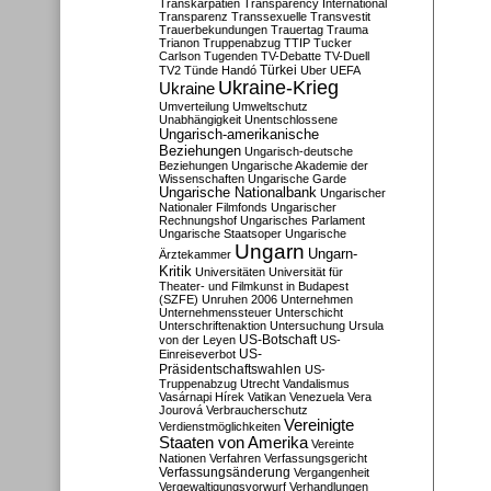
Transkarpatien
Transparency International
Transparenz
Transsexuelle
Transvestit
Trauerbekundungen
Trauertag
Trauma
Trianon
Truppenabzug
TTIP
Tucker
Carlson
Tugenden
TV-Debatte
TV-Duell
Türkei
TV2
Tünde Handó
Uber
UEFA
Ukraine-Krieg
Ukraine
Umverteilung
Umweltschutz
Unabhängigkeit
Unentschlossene
Ungarisch-amerikanische
Beziehungen
Ungarisch-deutsche
Beziehungen
Ungarische Akademie der
Wissenschaften
Ungarische Garde
Ungarische Nationalbank
Ungarischer
Nationaler Filmfonds
Ungarischer
Rechnungshof
Ungarisches Parlament
Ungarische Staatsoper
Ungarische
Ungarn
Ungarn-
Ärztekammer
Kritik
Universitäten
Universität für
Theater- und Filmkunst in Budapest
(SZFE)
Unruhen 2006
Unternehmen
Unternehmenssteuer
Unterschicht
Unterschriftenaktion
Untersuchung
Ursula
US-Botschaft
von der Leyen
US-
US-
Einreiseverbot
Präsidentschaftswahlen
US-
Truppenabzug
Utrecht
Vandalismus
Vasárnapi Hírek
Vatikan
Venezuela
Vera
Jourová
Verbraucherschutz
Vereinigte
Verdienstmöglichkeiten
Staaten von Amerika
Vereinte
Nationen
Verfahren
Verfassungsgericht
Verfassungsänderung
Vergangenheit
Vergewaltigungsvorwurf
Verhandlungen