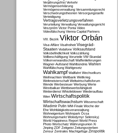
Verjährungsfrist
Verkehr
Vermögenserklärung
Vermögensverwaltung
Versammlungsrecht
Verschwörungstheorien
Versorgungstarife
Verteidigung
Vertragsverletzungsverfahren
Verurteilung
Verwaltung
Verwaltungsgericht
Veszprém
Victor Ponta
Video
Videofälschung
Vienna Capital Partners
Viktor Orbán
VIII. Bezirk
Visegrád-
Visa-Affäre
Visafreiheit
Staaten
Vodafone
Volksaufstand
Volksbefindlichkeit
Volkszählung
Vollbeschäftigung
Vorurteile
VW-Skandal
Völkerverwandtschaft
Waffenlieferungen
Wahlen
Wagner-Aufstand
Wahlbündnis
Wahlfälschung
Wahlgesetz
Wahlkampf
Wallfahrt
Wechselkurs
Weihnachten
Weltbank
Weltkrieg
Weltmeisterschaft
Weltwirtschaftsforum
Wende
Werbesteuer
Werbung
Werte
Westbalkan
Wettbewerbsfähigkeit
Wetterdienst
Whistleblower
Wiederaufbau
Wirtschaftspolitik
Wien
Wirtschaftswachstum
Wissenschaft
Wladimir Putin
WM-Finale
Woche der
Ehe
Wohltätigkeitsveranstaltung
Wohneigentum
Wohnpark Ócsa
Wohnungsmarkt
Wolodymyr Selenskyj
World Happiness Report
World Press
Photo
Wortschatz
Währungsunion
Xi
Jinping
ZDF
Zeitgeist
Zeitungssterben
Zensur
Zentrales Machtgefüge
Zinspolitik