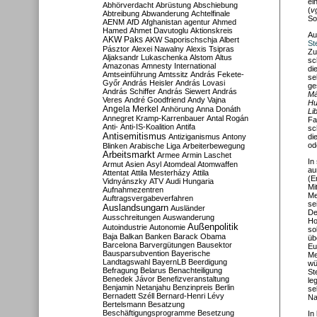
ei
Abhörverdacht
Abrüstung
Abschiebung
(
v
Abtreibung
Abwanderung
Achtelfinale
So
AENM
AfD
Afghanistan
agentur
Ahmed
Hamed
Ahmet Davutoglu
Aktionskreis
Au
AKW Paks
AKW Saporischschja
Albert
St
Pásztor
Alexei Nawalny
Alexis Tsipras
Zu
Aljaksandr Lukaschenka
Alstom
Altus
sc
Amazonas
Amnesty International
di
Amtseinführung
Amtssitz
András Fekete-
se
Győr
András Heisler
András Lovasi
ge
András Schiffer
András Siewert
András
Má
Veres
André Goodfriend
Andy Vajna
Hu
Angela Merkel
Anhörung
Anna Donáth
Li
Annegret Kramp-Karrenbauer
Antal Rogán
Fa
Anti-
Anti-IS-Koalition
Antifa
sc
Antisemitismus
Antiziganismus
Antony
di
od
Blinken
Arabische Liga
Arbeiterbewegung
Arbeitsmarkt
Armee
Armin Laschet
In
Armut
Asien
Asyl
Atomdeal
Atomwaffen
au
Attentat
Attila Mesterházy
Attila
(E
Vidnyánszky
ATV
Audi Hungaria
Mi
Aufnahmezentren
Me
Auftragsvergabeverfahren
se
Auslandsungarn
Ausländer
De
Ausschreitungen
Auswanderung
Ho
Außenpolitik
Autoindustrie
Autonomie
so
Baja
Balkan
Banken
Barack Obama
üb
Barcelona
Barvergütungen
Bausektor
Eu
Bausparsubvention
Bayerische
Me
Landtagswahl
BayernLB
Beerdigung
wü
Befragung
Belarus
Benachteiligung
St
Benedek Jávor
Benefizveranstaltung
le
Benjamin Netanjahu
Benzinpreis
Berlin
se
Bernadett Széll
Bernard-Henri Lévy
Na
Bertelsmann
Besatzung
Beschäftigungsprogramme
Besetzung
In