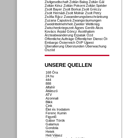
Zivilgesellschaft
Zoltán Balog
Zoltán Gál
Zoltán Kész
Zoltán Pokorni
Zoltán Spéder
Zsolt Bayer
Zsolt Borkai
Zsolt Gréczy
Zsolt Hernádi
Zsolt Molnár
Zsolt Petry
Zsófia Rácz
Zuwanderungsbeschränkung
Zuzana Čaputová
Zwangsräumungen
Zweidrittelmehrheit
Zweiter Weltkrieg
Zwischenkriegszeit
Ágnes Geréb
Ákos
Kovács
Árpád Göncz
Ásotthalom
Ärzteabwanderung
Érpatak
Ózd
Öffentliche Aufträge
Öffentlicher Dienst
Öl-
Embargo
Österreich
ÖVP
Újpest
Überalterung
Überstunden
Überwachung
Őszöd
UNSERE QUELLEN
168 Óra
24.hu
444
888
Alfahír
Átlátszó
ATV
Azonnali
Blikk
Cink
Élet és Irodalom
Ferenc Kumin
Figyelő
Gábor Török
Galamus
Gondola
Hetek
Heti Válasz