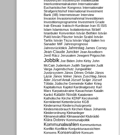
Inslovenzen
Insolvenzen
Intellektuelle
Interkontinentalraketen
Internationaler
Eucharistischer Kongress
Internationaler
Strafgerichtshof
International Investment
Bank (IIB)
Internetsteuer
Interview
Invasion
Invasionsmahnmal
Investitionen
Investitionsprogramme
Investment Grade
Irak-Einsatz
Irakisch-Kurdistan
Iran
IS
ISIS
Israel
Islam
Islamismus
Isolationismus
Istanbuler Konvention
István Bethlen
István
Pukli
István Pásztor
István Szabó
István
Tarlós
István Tisza
István Vágó
Italien
Ivo
Sanader
IWF
Jahresprognose
Jahrestag
Jahresrückblick
James Corney
Jean-Claude Juncker
Jean Asselborn
Jenő Rácz
Jerusalem
Jewgeni Prigoschin
Jobbik
Joe Biden
John Kirby
John
McCain
Judentum
Judith Sargentini
Judit
Varga
Jugendschutz
Jungwähler
Justizsystem
János Dénes Orbán
János
Lázár
János Volner
János Zuschlag
János
Áder
József Antall
József Szájer
József
Tóbiás
Jüdische Gemeinde
Kalter Krieg
Kapitalismus
Kapitol
Kardinalgesetz
Karl
Marx
Karpatoukraine
Kasachstan
Katalin
Katalin Novák
Karikó
Katalonien
Katholische Kirche
KDNP
Kecskemét
Kernklientel
Kettenbrücke
KGB
Kinderarmut
Kinderschutzgesetz
Kindesmissbrauch
Kirchen
Klaus Johannis
Kleiderordnung
Kleinanleger
Klimaneutralität
Klimawandel
Klubrádió
Klára Dobrev
Kommunalpolitik
Kommunalwahlen
Kommunismus
Konflikt
Konflikte
Konjunkturaussichten
Konservative
Konsens
Konsum