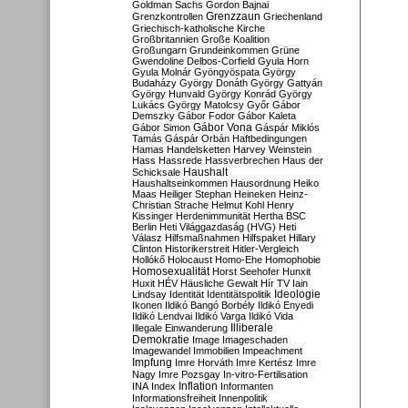
Goldman Sachs
Gordon Bajnai
Grenzzaun
Grenzkontrollen
Griechenland
Griechisch-katholische Kirche
Großbritannien
Große Koalition
Großungarn
Grundeinkommen
Grüne
Gwendoline Delbos-Corfield
Gyula Horn
Gyula Molnár
Gyöngyöspata
György
Budaházy
György Donáth
György Gattyán
György Hunvald
György Konrád
György
Lukács
György Matolcsy
Győr
Gábor
Demszky
Gábor Fodor
Gábor Kaleta
Gábor Vona
Gábor Simon
Gáspár Miklós
Tamás
Gáspár Orbán
Haftbedingungen
Hamas
Handelsketten
Harvey Weinstein
Hass
Hassrede
Hassverbrechen
Haus der
Haushalt
Schicksale
Haushaltseinkommen
Hausordnung
Heiko
Maas
Heiliger Stephan
Heineken
Heinz-
Christian Strache
Helmut Kohl
Henry
Kissinger
Herdenimmunität
Hertha BSC
Berlin
Heti Világgazdaság (HVG)
Heti
Válasz
Hilfsmaßnahmen
Hilfspaket
Hillary
Clinton
Historikerstreit
Hitler-Vergleich
Hollókő
Holocaust
Homo-Ehe
Homophobie
Homosexualität
Horst Seehofer
Hunxit
Huxit
HÉV
Häusliche Gewalt
Hír TV
Iain
Lindsay
Identität
Identitätspolitik
Ideologie
Ikonen
Ildikó Bangó Borbély
Ildikó Enyedi
Ildikó Lendvai
Ildikó Varga
Ildikó Vida
Illiberale
Illegale Einwanderung
Demokratie
Image
Imageschaden
Imagewandel
Immobilien
Impeachment
Impfung
Imre Horváth
Imre Kertész
Imre
Nagy
Imre Pozsgay
In-vitro-Fertilisation
Inflation
INA
Index
Informanten
Informationsfreiheit
Innenpolitik