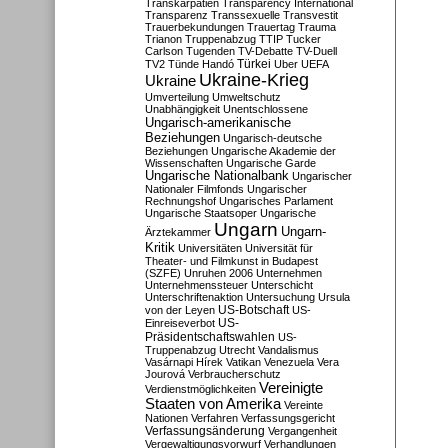
Transkarpatien
Transparency International
Transparenz
Transsexuelle
Transvestit
Trauerbekundungen
Trauertag
Trauma
Trianon
Truppenabzug
TTIP
Tucker
Carlson
Tugenden
TV-Debatte
TV-Duell
Türkei
TV2
Tünde Handó
Uber
UEFA
Ukraine-Krieg
Ukraine
Umverteilung
Umweltschutz
Unabhängigkeit
Unentschlossene
Ungarisch-amerikanische
Beziehungen
Ungarisch-deutsche
Beziehungen
Ungarische Akademie der
Wissenschaften
Ungarische Garde
Ungarische Nationalbank
Ungarischer
Nationaler Filmfonds
Ungarischer
Rechnungshof
Ungarisches Parlament
Ungarische Staatsoper
Ungarische
Ungarn
Ungarn-
Ärztekammer
Kritik
Universitäten
Universität für
Theater- und Filmkunst in Budapest
(SZFE)
Unruhen 2006
Unternehmen
Unternehmenssteuer
Unterschicht
Unterschriftenaktion
Untersuchung
Ursula
US-Botschaft
von der Leyen
US-
US-
Einreiseverbot
Präsidentschaftswahlen
US-
Truppenabzug
Utrecht
Vandalismus
Vasárnapi Hírek
Vatikan
Venezuela
Vera
Jourová
Verbraucherschutz
Vereinigte
Verdienstmöglichkeiten
Staaten von Amerika
Vereinte
Nationen
Verfahren
Verfassungsgericht
Verfassungsänderung
Vergangenheit
Vergewaltigungsvorwurf
Verhandlungen