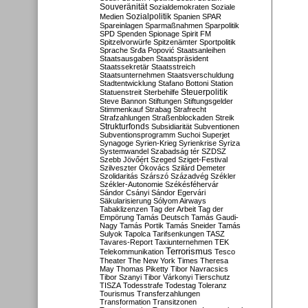
Souveränität
Sozialdemokraten
Soziale
Sozialpolitik
Medien
Spanien
SPAR
Spareinlagen
Sparmaßnahmen
Sparpolitik
SPD
Spenden
Spionage
Spirit FM
Spitzelvorwürfe
Spitzenämter
Sportpolitik
Sprache
Srđa Popović
Staatsanleihen
Staatsausgaben
Staatspräsident
Staatssekretär
Staatsstreich
Staatsunternehmen
Staatsverschuldung
Stadtentwicklung
Stafano Bottoni
Station
Steuerpolitik
Statuenstreit
Sterbehilfe
Steve Bannon
Stiftungen
Stiftungsgelder
Stimmenkauf
Strabag
Strafrecht
Strafzahlungen
Straßenblockaden
Streik
Strukturfonds
Subsidiarität
Subventionen
Subventionsprogramm
Suchoi Superjet
Synagoge
Syrien-Krieg
Syrienkrise
Syriza
Systemwandel
Szabadság tér
SZDSZ
Szebb Jövőért
Szeged
Sziget-Festival
Szilveszter Ókovács
Szilárd Demeter
Szolidaritás
Szárszó
Századvég
Székler
Székler-Autonomie
Székésféhervár
Sándor Csányi
Sándor Egervári
Säkularisierung
Sólyom Airways
Tabaklizenzen
Tag der Arbeit
Tag der
Empörung
Tamás Deutsch
Tamás Gaudi-
Nagy
Tamás Portik
Tamás Sneider
Tamás
Sulyok
Tapolca
Tarifsenkungen
TASZ
Tavares-Report
Taxiunternehmen
TEK
Terrorismus
Telekommunikation
Tesco
Theater
The New York Times
Theresa
May
Thomas Piketty
Tibor Navracsics
Tibor Szanyi
Tibor Várkonyi
Tierschutz
TISZA
Todesstrafe
Todestag
Toleranz
Tourismus
Transferzahlungen
Transformation
Transitzonen