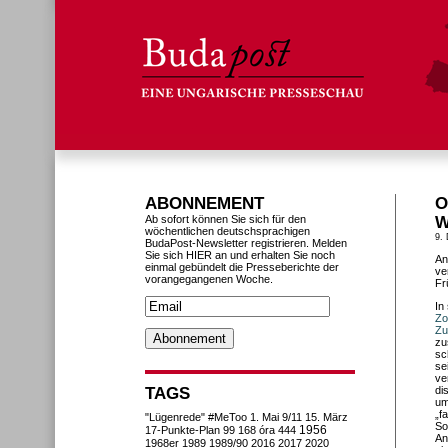
ABONNEMENT
O
Ab sofort können Sie sich für den
W
wöchentlichen deutschsprachigen
9.
BudaPost-Newsletter registrieren. Melden
Sie sich HIER an und erhalten Sie noch
An
einmal gebündelt die Presseberichte der
ve
vorangegangenen Woche.
Fr
In
Zo
Zu
zu
sc
se
ve
TAGS
di
um
„f
"Lügenrede"
#MeToo
1. Mai
9/11
15. März
So
1956
17-Punkte-Plan
99
168 óra
444
An
1968er
1989
1989/90
2016
2017
2020