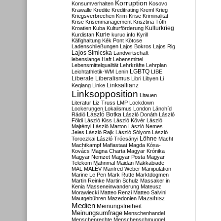
Korruption
Konsumverhalten
Kosovo
Krawalle
Kredite
Kreditrating
Kreml
Krieg
Kriegsverbrechen
Krim-Krise
Kriminalität
Krise
Krisenmanagement
Krisztina Tóth
Kulturkrieg
Kroatien
Kuba
Kulturförderung
Kurdistan
Kurie
kuruc.info
Kyrill
Käfighaltung
Kék Pont
Kötcse
Ladenschließungen
Lajos Bokros
Lajos Rig
Lajos Simicska
Landwirtschaft
lebenslange Haft
Lebensmittel
Lebensmittelqualität
Lehrkräfte
Lehrplan
LGBTQ
Leichtathletik-WM
Lenin
LIBE
Liberale
Liberalismus
Libri
Libyen
Li
Linksallianz
Keqiang
Linke
Linksopposition
Litauen
Literatur
Liz Truss
LMP
Lockdown
Lockerungen
Lokalismus
London
Lánchíd
Rádió
László Botka
László Donáth
László
Földi
László Kiss
László Kövér
László
Majtényi
László Marton
László Nemes
Jeles
László Rajk
László Sólyom
László
Löhne
Toroczkai
László Trócsányi
Macht
Machtkampf
Mafiastaat
Magda Kósa-
Kovács
Magna Charta
Magyar Krónika
Magyar Nemzet
Magyar Posta
Magyar
Telekom
Mahnmal
Maidan
Makkabiade
MAL
MALÉV
Manfred Weber
Manipulation
Marine Le Pen
Mark Rutte
Marktdogmen
Martin Reinke
Martin Schulz
Massaker in
Kenia
Masseneinwanderung
Mateusz
Morawiecki
Matteo Renzi
Matteo Salvini
Mautgebühren
Mazedonien
Mazsihisz
Medien
Meinungsfreiheit
Meinungsumfrage
Menschenhandel
Menschenrechte
Menschenschmuggel