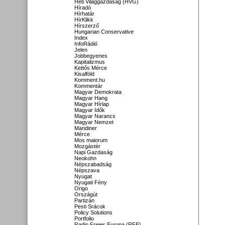
Heti Világgazdaság (HVG)
Híradó
Hírhatár
HírKlikk
Hírszerző
Hungarian Conservative
Index
InfoRádió
Jelen
Jobbegyenes
Kapitalizmus
Kettős Mérce
Kisalföld
Komment.hu
Kommentár
Magyar Demokrata
Magyar Hang
Magyar Hírlap
Magyar Idők
Magyar Narancs
Magyar Nemzet
Mandiner
Mérce
Mos maiorum
Mozgástér
Napi Gazdaság
Neokohn
Népszabadság
Népszava
Nyugat
Nyugati Fény
Origo
Országút
Partizán
Pesti Srácok
Policy Solutions
Portfolio
Radio Freies Europa (RFE)