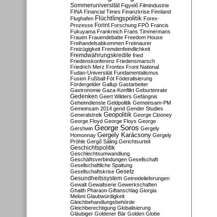
Sommeruniversität
Figyelő
Filmindustrie
FINA
Financial Times
Finanzkrise
Finnland
Flüchtlingspolitik
Flughafen
Forex-
Forint
Prozesse
Forschung
FPÖ
Francis
Fukuyama
Frankreich
Frans Timmermans
Frauen
Frauendebatte
Freedom House
Freihandelsabkommen
Freimaurer
Freizügigkeit
Fremdenfeindlichkeit
Fremdwährungskredite
fried
Friedenskonferenz
Friedensmarsch
Friedrich Merz
Frontex
Front National
Fudan-Universität
Fundamentalismus
Fusion
Fußball
Fót
Föderalisierung
Fördergelder
Gallup
Gastarbeiter
Gastronomie
Gaza-Konflikt
Geburtenrate
Gedenken
Geert Wilders
Gefängnis
Geheimdienste
Geldpolitik
Gemeinsam-PM
Gemeinsam 2014
gend
Gender Studies
Geopolitik
Generalstreik
George Clooney
George Floyd
George Floys
George
George Soros
Gershwin
Gergely
Gergely Karácsony
Homonnay
Gergely
Pröhle
Gergő Sáling
Gerichtsurteil
Geschichtspolitik
Geschlechtsumwandlung
Geschäftsverbindungen
Gesellschaft
Gesellschaftliche Spaltung
Gesetz
Gesellschaftskrise
Gesundheitssystem
Getreidelieferungen
Gewalt
Gewaltserie
Gewerkschaften
Ghaith Pharaon
Giftanschlag
Giorgia
Meloni
Glaubwürdigkeit
Gleichbehandlungsbehörde
Gleichberechtigung
Globalisierung
Gläubiger
Goldener Bär
Golden Globe