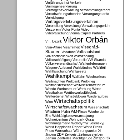
Verjährungsfrist
Verkehr
Vermögenserklärung
Vermögensverwaltung
Versammlungsrecht
Verschwörungstheorien
Versorgungstarife
Verteidigung
Vertragsverletzungsverfahren
Verurteilung
Verwaltung
Verwaltungsgericht
Veszprém
Victor Ponta
Video
Videofälschung
Vienna Capital Partners
Viktor Orbán
VIII. Bezirk
Visegrád-
Visa-Affäre
Visafreiheit
Staaten
Vodafone
Volksaufstand
Volksbefindlichkeit
Volkszählung
Vollbeschäftigung
Vorurteile
VW-Skandal
Völkerverwandtschaft
Waffenlieferungen
Wahlen
Wagner-Aufstand
Wahlbündnis
Wahlfälschung
Wahlgesetz
Wahlkampf
Wallfahrt
Wechselkurs
Weihnachten
Weltbank
Weltkrieg
Weltmeisterschaft
Weltwirtschaftsforum
Wende
Werbesteuer
Werbung
Werte
Westbalkan
Wettbewerbsfähigkeit
Wetterdienst
Whistleblower
Wiederaufbau
Wirtschaftspolitik
Wien
Wirtschaftswachstum
Wissenschaft
Wladimir Putin
WM-Finale
Woche der
Ehe
Wohltätigkeitsveranstaltung
Wohneigentum
Wohnpark Ócsa
Wohnungsmarkt
Wolodymyr Selenskyj
World Happiness Report
World Press
Photo
Wortschatz
Währungsunion
Xi
Jinping
ZDF
Zeitgeist
Zeitungssterben
Zensur
Zentrales Machtgefüge
Zinspolitik