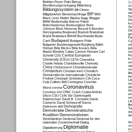
Bethlen-Peyer-Pakt
Betrug
Zu
Bevölkerungsrückgang
Bilderberg
de
Bildungssystem
Sp
Bill Clinton
we
BIP
Billigdarlehen
Binnennachfrage
BKK
So
Black Lives Matter
Blanka Nagy
Blogger
Di
BMW
Bodenmafia
Bokros-Paket
ko
Bolschewismus
Bootsunglück
Boris
So
Johnson
Boris Nemzow
Borsod 6
Bosnien-
Di
Herzegowina
Boulevard
Boykott
Braindrain
ge
Brexit
Brand
Bratislava
Buchhandel
Buda-
Pa
Budapest
Cash
Budapest Pride
Cs
Bulgarien
Bundestagswahl
Burgberg
Bálint
ur
Hóman
Béla Biszku
Béla Kovács
Béla
jü
Markó
Bündnis
Calais
Cannon Hinnant
Carl
se
Central European
Ko
Schmitt
CDU
in
University (CEU)
CETA
Chanukka
un
Charlie Hebdo
Charlottesville
Chemnitz
si
China
Christchurch
Christdemokratie
ve
Christentum
Christian Kern
Christlich-
li
Demokratische Internationale
Christliche
be
Freiheit
Christoph Schönborn
CIA
Coca-
Li
Cola
Colleen Bell
Comingout
Conchita
se
Coronavirus
üb
Wurst
corona
NG
Corvinus-Uni
CPAC
Crash
Csaba András
en
Dézsi
CSU
Csíki Sör
Dankesgeld
se
Datenschutz
David B. Cornstein
David
Li
Cameron
David Schwezoff
Davos
li
Demografie
Debrecen
defi
Ta
Demokratie
Demokratische
wa
Koalition
Demonstrationen
de
Denkfabriken
Denkmal
Denkmal für den
Au
nationalen Zusammenhalt
Dialog
de
Diplomatie
Digitalisierung
sc