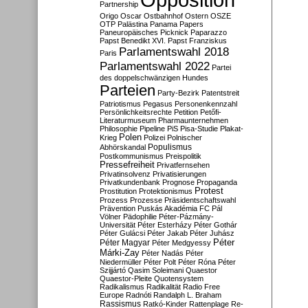
Partnership
Origo
Oscar
Ostbahnhof
Ostern
OSZE
OTP
Palästina
Panama Papers
Paneuropäisches Picknick
Paparazzo
Papst Benedikt XVI.
Papst Franziskus
Parlamentswahl 2018
Paris
Parlamentswahl 2022
Partei
des doppelschwänzigen Hundes
Parteien
Party-Bezirk
Patentstreit
Patriotismus
Pegasus
Personenkennzahl
Persönlichkeitsrechte
Petition
Petőfi-
Literaturmuseum
Pharmaunternehmen
Philosophie
Pipeline
PiS
Pisa-Studie
Plakat-
Polen
Krieg
Polizei
Polnischer
Populismus
Abhörskandal
Postkommunismus
Preispolitik
Pressefreiheit
Privatfernsehen
Privatinsolvenz
Privatisierungen
Privatkundenbank
Prognose
Propaganda
Protest
Prostitution
Protektionismus
Prozess
Prozesse
Präsidentschaftswahl
Prävention
Puskás Akadémia FC
Pál
Völner
Pädophilie
Péter-Pázmány-
Universität
Péter Esterházy
Péter Gothár
Péter Gulácsi
Péter Jakab
Péter Juhász
Péter
Péter Magyar
Péter Medgyessy
Márki-Zay
Péter Nadás
Péter
Niedermüller
Péter Polt
Péter Róna
Péter
Szijjártó
Qasim Soleimani
Quaestor
Quaestor-Pleite
Quotensystem
Radikalismus
Radikalität
Radio Free
Europe
Radnóti
Randalph L. Braham
Rassismus
Ratkó-Kinder
Rattenplage
Re-