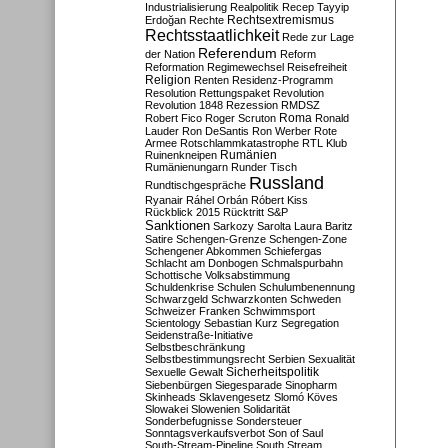
Industrialisierung
Realpolitik
Recep Tayyip
Rechtsextremismus
Erdoğan
Rechte
Rechtsstaatlichkeit
Rede zur Lage
Referendum
der Nation
Reform
Reformation
Regimewechsel
Reisefreiheit
Religion
Renten
Residenz-Programm
Resolution
Rettungspaket
Revolution
Revolution 1848
Rezession
RMDSZ
Roma
Robert Fico
Roger Scruton
Ronald
Lauder
Ron DeSantis
Ron Werber
Rote
Armee
Rotschlammkatastrophe
RTL Klub
Ruinenkneipen
Rumänien
Rumänienungarn
Runder Tisch
Russland
Rundtischgespräche
Ryanair
Ráhel Orbán
Róbert Kiss
Rückblick 2015
Rücktritt
S&P
Sanktionen
Sarkozy
Sarolta Laura Baritz
Satire
Schengen-Grenze
Schengen-Zone
Schengener Abkommen
Schiefergas
Schlacht am Donbogen
Schmalspurbahn
Schottische Volksabstimmung
Schuldenkrise
Schulen
Schulumbenennung
Schwarzgeld
Schwarzkonten
Schweden
Schweizer Franken
Schwimmsport
Scientology
Sebastian Kurz
Segregation
Seidenstraße-Initiative
Selbstbeschränkung
Selbstbestimmungsrecht
Serbien
Sexualität
Sicherheitspolitik
Sexuelle Gewalt
Siebenbürgen
Siegesparade
Sinopharm
Skinheads
Sklavengesetz
Slomó Köves
Slowakei
Slowenien
Solidarität
Sonderbefugnisse
Sondersteuer
Sonntagsverkaufsverbot
Son of Saul
South-Stream-Pipeline
South Stream