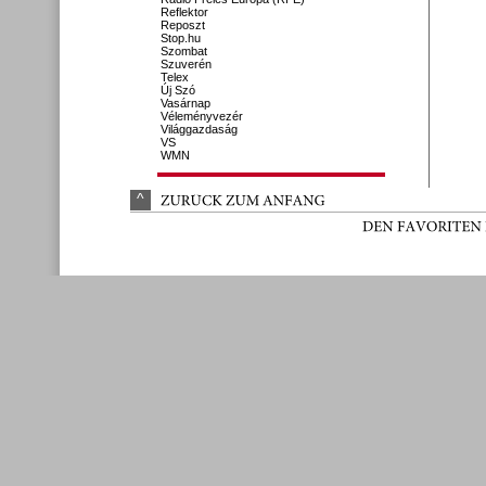
Reflektor
Reposzt
Stop.hu
Szombat
Szuverén
Telex
Új Szó
Vasárnap
Véleményvezér
Világgazdaság
VS
WMN
^
ZURÜ
CK 
ZUM 
ANFANG
DEN 
FAVORITEN 