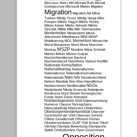
Mercosur
Metro M4
Michael Roth
Michail
Gorbatschow
Microsoft
Mieten
Migation
Migration
Migration Aid
Mihai
Tudose
Mihály Orosz
Mihály Varga
Mike
Pompeo
Miklós Hagyó
Miklós Horthy
Miklós Kásler
Miklós Németh
Miklós
Seszták
Militär
Milla
Milo Yiannopoulos
Minderheiten
Mindestlohn
Minsk-
Abkommen
Mittelklasse
MKB
MKKP
Momentum
Mobilisierung
MOL
Monarchie
Moral
Moratorium
Mord
Moria
Moschee
MSZP
Moskau
Muslime
Mária Schmidt
Márton Békés
Márton Gulyás
Nachrichtendienste
Nachruf
Nachwendezeit
Nacktfotos
Nahost-Konflikt
Nationale Konsultation
Nationalfeiertag
Nationalhymne
Nationalismus
Nationalkonservatismus
Nato
Nationalstaat
NAV
Nazideutschland
Nelson Mandela
Neo-Macchiavellismus
NGOs
Neofaschisten
Neoliberalität
Niederlande
Nikola Gruevski
Nobelpreis
Nordkorea
Nord Stream
Norwegischer
Fonds
Notre Dame
Notstand
Notstandsgesetze
NSA-Datensammlung
Numerus Clausus
Nyíregyháza
Népszabadság
Népszava
Obdachlose
Oberbürgermeisterkandidat
Oberster
Gerichtshof der USA
Oberstes Gericht
Offene Gesellschaft
Offshore-Firmen
Oktoberrevolution
OLAF
Olaf Scholz
Olivér
Várhelyi
Olympia-Bewerbung
Olympische
Spiele
Ombudsmann
Open Government
Opposition