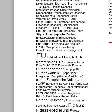
Direktmandat
Diskriminierung
Diäten
NG
Donald Trump
gr
Dokumentation
Donald
de
Tusk
Donau
Doping
Doppelte
au
Staatsbürgerschaft
Dritter Weltkrieg
Mi
Drogenpolitik
Drogentestpflicht
Dschihad
Fl
Dschihadismus
Dschungel
Dublin-III-
wa
Verordnung
Dávid Vitézy
E-Card
Ka
Einwanderung
Einwanderungsdebatte
er
Einwanderungspolitik
Einzelhandel
be
Elisabeth II.
Eliten
ELTE
Előd Novák
Emmanuel Macron
Endre Ady
Endre
Ta
Energiepolitik
Ságvári
England
Entradikalisierung
Entschädigung
Entwicklung
Erasmus
Erbil
Ergebnisse
Erinnerung
Erklärung von Alba Iulia
ERSTE Group
Erster Weltkrieg
Establishment
Ethnische Homogenität
EU
EU-
EU-Gelder
EU-Gipfel
Kommission
EU-Ratspräsidentschaft
Euro
EURO 2020
Eurobonds
Europa
Europaparlament
Europapolitik
Europawahlen
Europäische
Integration
Europäischer Gerichtshof
Europäische Volkspartei
(EuGH)
(EVP)
Eurozone
Ex-Agent
Ex-Porno-Star
Extremismus
Facebook
Fachkräftemangel
Fake News
falsche Beweise
Familienpolitik
Federica Mogherini
Felcsút
Feminismus
Ferenc Falus
Ferenc Gyurcsány
Ferenc Krausz
Fidesz
Ferencváros
Fidel Castro
Fidesz-Regierung
Fidesz-