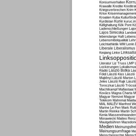
Korru
Konsumverhalten
Krawalle
Kredite
Kreditra
Kriegsverbrechen
Krim-K
Krise
Krisenmanagemen
Kroatien
Kuba
Kulturförd
Kurdistan
Kurie
kuruc.in
Käfighaltung
Kék Pont
Kö
Ladenschließungen
Lajo
Lajos Simicska
Landwir
lebenslange Haft
Lebensm
Lebensmittelqualität
Lehr
Leichtathletik-WM
Lenin
Liberale
Liberalismus
Linksalli
Keqiang
Linke
Linksoppositi
Literatur
Liz Truss
LMP
Lockerungen
Lokalismu
Rádió
László Botka
Lás
Földi
László Kiss
László
Majtényi
László Marton
L
Jeles
László Rajk
Lászl
Toroczkai
László Trócsá
Machtkampf
Mafiastaat
Kovács
Magna Charta
M
Magyar Nemzet
Magyar 
Telekom
Mahnmal
Maida
MAL
MALÉV
Manfred W
Marine Le Pen
Mark Rut
Martin Reinke
Martin Sch
Kenia
Masseneinwander
Morawiecki
Matteo Renz
Mautgebühren
Mazedoni
Medien
Meinungsfrei
Meinungsumfrage
Me
Menschenrechte
Mensc