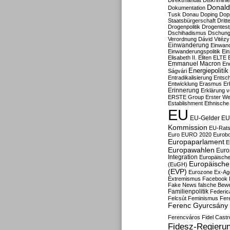
Direktmandat
Diskrimini
Donald
Dokumentation
Tusk
Donau
Doping
Dop
Staatsbürgerschaft
Dritt
Drogenpolitik
Drogentestp
Dschihadismus
Dschung
Verordnung
Dávid Vitézy
Einwanderung
Einwan
Einwanderungspolitik
Ein
Elisabeth II.
Eliten
ELTE
Emmanuel Macron
En
Energiepolitik
Ságvári
Entradikalisierung
Entsc
Entwicklung
Erasmus
Erb
Erinnerung
Erklärung vo
ERSTE Group
Erster We
Establishment
Ethnische
EU
EU-Gelder
EU
Kommission
EU-Rats
Euro
EURO 2020
Eurob
Europaparlament
E
Europawahlen
Euro
Integration
Europäische
Europäische 
(EuGH)
(EVP)
Eurozone
Ex-Ag
Extremismus
Facebook
Fake News
falsche Bew
Familienpolitik
Federic
Felcsút
Feminismus
Fer
Ferenc Gyurcsány
Ferencváros
Fidel Castr
Fidesz-Regieru