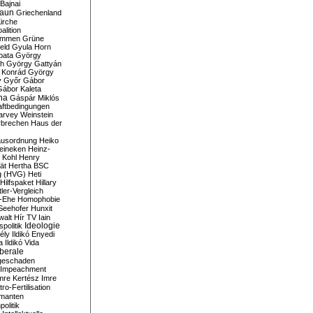
Bajnai
aun
Griechenland
irche
lition
ommen
Grüne
eld
Gyula Horn
pata
György
th
György Gattyán
 Konrád
György
y
Győr
Gábor
Gábor Kaleta
na
Gáspár Miklós
ftbedingungen
arvey Weinstein
brechen
Haus der
usordnung
Heiko
eineken
Heinz-
 Kohl
Henry
ät
Hertha BSC
g (HVG)
Heti
Hilfspaket
Hillary
tler-Vergleich
-Ehe
Homophobie
Seehofer
Hunxit
walt
Hír TV
Iain
spolitik
Ideologie
ély
Ildikó Enyedi
a
Ildikó Vida
liberale
geschaden
Impeachment
mre Kertész
Imre
itro-Fertilisation
rmanten
politik