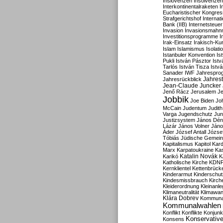
Inslovenzen
Insolvenzen
Interkontinentalraketen
I
Eucharistischer Kongres
Strafgerichtshof
Internat
Bank (IIB)
Internetsteuer
Invasion
Invasionsmahn
Investitionsprogramme
I
Irak-Einsatz
Irakisch-Ku
Islam
Islamismus
Isolat
Istanbuler Konvention
Is
Pukli
István Pásztor
Ist
Tarlós
István Tisza
Istv
Sanader
IWF
Jahrespro
Jahres
Jahresrückblick
Jean-Claude Juncker
Jenő Rácz
Jerusalem
Je
Jobbik
Joe Biden
Jo
McCain
Judentum
Judith
Varga
Jugendschutz
Jun
Justizsystem
János Dén
Lázár
János Volner
Jáno
Áder
József Antall
József
Tóbiás
Jüdische Gemei
Kapitalismus
Kapitol
Kard
Marx
Karpatoukraine
Ka
Katalin Novák
Karikó
K
Katholische Kirche
KDN
Kernklientel
Kettenbrück
Kinderarmut
Kinderschu
Kindesmissbrauch
Kirch
Kleiderordnung
Kleinanle
Klimaneutralität
Klimawan
Klára Dobrev
Kommunal
Kommunalwahlen
Konflikt
Konflikte
Konjunk
Konservativ
Konsens