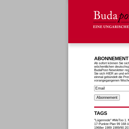
ABONNEMENT
Ab sofort können Sie sic
wöchentlichen deutschs
BudaPost-Newsletter reg
Sie sich HIER an und erh
einmal gebündelt die Pre
vorangegangenen Woch
TAGS
"Lügenrede"
#MeToo
1. 
17-Punkte-Plan
99
168 ó
1968er
1989
1989/90
20