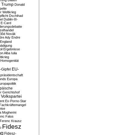
erung
Diäten
 Trump
Donald
pelte
er Weltkrieg
flicht
Dschihad
el
Dublin-III-
E-Card
derungsdebatte
zelhandel
Előd Novák
dre Ady
Endre
England
hädigung
il
Ergebnisse
n Alba Iulia
ltkrieg
 Homogenität
EU-
-Gipfel
präsidentschaft
onds
Europa
uropapolitik
päische
r Gerichtshof
Volkspartei
ent
Ex-Porno-Star
Fachkräftemangel
eise
a Mogherini
enc Falus
Ferenc Krausz
Fidesz
o
ng
Fidesz-