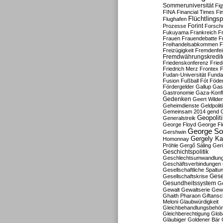
Sommeruniversität
Fig
FINA
Financial Times
Fi
Flüchtlingsp
Flughafen
Forint
Prozesse
Forsch
Fukuyama
Frankreich
F
Frauen
Frauendebatte
F
Freihandelsabkommen
F
Freizügigkeit
Fremdenfein
Fremdwährungskredit
Friedenskonferenz
Frie
Friedrich Merz
Frontex
F
Fudan-Universität
Funda
Fusion
Fußball
Fót
Föder
Fördergelder
Gallup
Gast
Gastronomie
Gaza-Konfl
Gedenken
Geert Wilde
Geheimdienste
Geldpolit
Gemeinsam 2014
gend
Geopolit
Generalstreik
George Floyd
George Fl
George So
Gershwin
Gergely K
Homonnay
Pröhle
Gergő Sáling
Geri
Geschichtspolitik
Geschlechtsumwandlun
Geschäftsverbindungen
Gesellschaftliche Spaltu
Gese
Gesellschaftskrise
Gesundheitssystem
Ge
Gewalt
Gewaltserie
Gew
Ghaith Pharaon
Giftansc
Meloni
Glaubwürdigkeit
Gleichbehandlungsbehö
Gleichberechtigung
Glob
Gläubiger
Goldener Bär