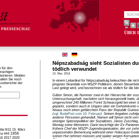
ÜBER 
Népszabadság sieht Sozialisten du
h für den
tödlich verwundet
prachigen
13. Mar. 2014
istrieren. Melden
alten Sie noch
In einem Leitartikel für Népszabadság beleuchten die nic
sseberichte der
jüngsten Skandale von MSZP-Politikern, denen Steuerbe
e.
Last gelegt wird, und bezeichnen sie als tödlich für die Iden
Gábor Simon, die Nummer zwei in der Hierarchie der soziali
Untersuchungshaft, nachdem sich herausgestellt hatte, da
umgerechnet 240 Millionen Forint Schwarzgeld bei einer 
geparkt, sondern auch in Ungarn über ein Geheimkonto v
hinaus noch einen gefälschten Pass der Republik Guinea
(
vgl. BudaPost vom 10. Februar
). Seinen Angaben zufolg
anderer Personen gehandelt. Namen will Simon nicht verra
einstiger Spitzenpolitiker der Sozialisten, János Zuschlag,
Montag seine Memoiren. Darin bezichtigt der Ex-Parlam
frühere Chef der MSZP-Jugendorganisation, der vor zeh
Mai
9/11
15. März
unpassenden Bemerkung während einer Holocaust-Geden
1956
ra
444
seinen Hut nehmen müssen und später wegen Korruption 
16
2017
2020