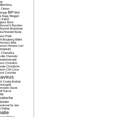
ug
ilderberg
l Clinton
BIP
frage
BKK
ka Nagy
Blogger
s-Paket
glück
Boris
Borsod 6
Bosnien-
Boykott
Braindrain
Buchhandel
Buda-
est Pride
hl
Burgberg
Bálint
 Kovács
Béla
nnon Hinnant
Carl
uropean
A
Chanukka
ville
Chemnitz
istdemokratie
Kern
Christlich-
onale
Christliche
born
CIA
Coca-
out
Conchita
avirus
sh
Csaba András
nkesgeld
rnstein
David
ff
Davos
fie
atische
tionen
enkmal für den
t
Dialog
atie