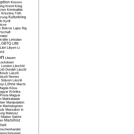
ption
Kosovo
ting
Kreml
Krieg
rise
Kriminalität
t
Krisztina Tóth
Kulturkrieg
erung
fo
Kyrill
tcse
s Bokros
Lajos Rig
tschaft
ittel
kräfte
Lehrplan
LGBTQ
LIBE
Libri
Libyen
Li
anz
on
Litauen
Lockdown
s
London
Lánchíd
zló Donáth
László
 Kövér
László
ászló Nemes
ó Sólyom
László
Löhne
nyi
Macht
Magda Kósa-
agyar Krónika
Posta
Magyar
n
Makkabiade
eber
Manipulation
te
Marktdogmen
ulz
Massaker in
ung
Mateusz
i
Matteo Salvini
en
Mazsihisz
heit
nschenhandel
henschmuggel