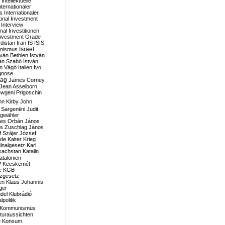
Intellektuelle
nternationaler
s
Internationaler
ional Investment
Interview
mal
Investitionen
nvestment Grade
rdistan
Iran
IS
ISIS
Israel
ionismus
tván Bethlen
István
ván Szabó
István
án Vágó
Italien
Ivo
gnose
tag
James Corney
Jean Asselborn
wgeni Prigoschin
hn Kirby
John
 Sargentini
Judit
gwähler
es Orbán
János
s Zuschlag
János
 Szájer
József
nde
Kalter Krieg
inalgesetz
Karl
sachstan
Katalin
atalonien
P
Kecskemét
e
KGB
tzgesetz
en
Klaus Johannis
ger
del
Klubrádió
politik
Kommunismus
turaussichten
e
Konsum