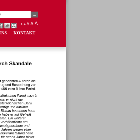
A
A
A
A
A
UNS
KONTAKT
rch Skandale
ht genannten Autoren die
trug und Bestechung zur
tität einer linken Partei.
stischen Partei, sitzt in
ss er nicht nur
österreichischen Bank
erfügt und darüber
-Bissau besessen hatte
e habe er auf Geheiß
ten. Ein weiterer
 veröffentlichte am
entsabgeordnete und
n Jahren wegen einer
kveranstaltung hatte
für sechs Jahre hinter