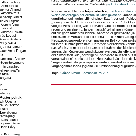
Gitter verschwunden war, aktuelle und damalige Spitzeng
g
Abschiebung
Fehlverhaltens sowie des Diebstahls (
vgl. BudaPost vom
g
Achtelfinale
gentur
Ahmed
Für die Leitartikler von
Népszabadság
hat Gábor Simon i
Aktionskreis
Weise die Anliegen der Armen im Stich gelassen
, denen ei
schschja
Albert
verpflichtet sein sollte. „Ein einziger Satz“, der sein Fehl
Alexis Tsipras
„genügt, um die Identität der Partei zu zerstören“, beklage
Alstom
Altus
völlig unverständlich, wie der Mann habe öffentlich über
national
reden und an einem „Hungermarsch“ teilnehmen können,
András Fekete-
auf die ganz Armen zu lenken, während er gleichzeitig „in a
rás Lovasi
unbekannter Herkunft beiseite schafft“. Die Offenbarunge
iewert
András
Népszabadság-Autoren fort, malten ein Bild von der politisch
Andy Vajna
für ihren Tummelplatz hält“. Derartige Nachrichten könnte
ng
Anna Donáth
das Wahlsystem oder die Inanspruchnahme der Medien fü
bauer
Antal Rogán
seitens der Regierung wegdiskutiert werden: Sie offenbart
ifa
der Sozialisten. Alle „derartigen Charaktere müssen aus 
iganismus
Antony
verschwinden“, schlussfolgert Népszabadság, denn die 
Vergangenheit, die jene repräsentierten, zerstört worden,
rbeiterbewegung
Vergangenheit lasse jegliche Zukunftshoffnung zugrunde
rmin Laschet
al
Atomwaffen
Tags:
Gábor Simon
,
Korruption
,
MSZP
y
Attila
ungaria
en
änder
nderung
Außenpolitik
ack Obama
en
Bausektor
rische
Beerdigung
hteiligung
eranstaltung
inpreis
Berlin
Henri Lévy
me
Besetzung