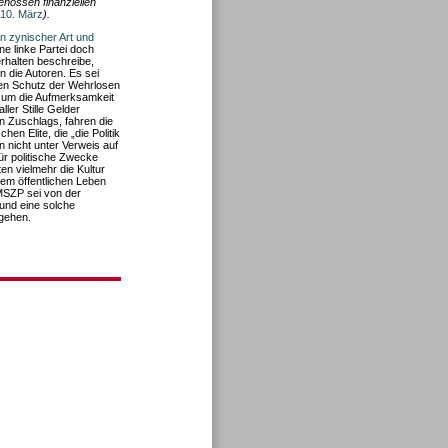
enossen finanziellen
 10. März
).
n zynischer Art und
ne linke Partei doch
verhalten beschreibe,
n die Autoren. Es sei
 den Schutz der Wehrlosen
 um die Aufmerksamkeit
ller Stille Gelder
n Zuschlags, fahren die
en Elite, die „die Politik
n nicht unter Verweis auf
r politische Zwecke
en vielmehr die Kultur
dem öffentlichen Leben
MSZP sei von der
 und eine solche
 gehen.