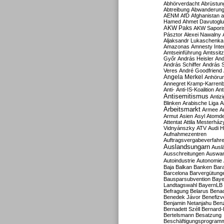
Abhörverdacht
Abrüstun
Abtreibung
Abwanderun
AENM
AfD
Afghanistan
a
Hamed
Ahmet Davutoglu
AKW Paks
AKW Sapori
Pásztor
Alexei Nawalny
Aljaksandr Lukaschenka
Amazonas
Amnesty Inter
Amtseinführung
Amtssitz
Győr
András Heisler
And
András Schiffer
András S
Veres
André Goodfriend
Angela Merkel
Anhöru
Annegret Kramp-Karren
Anti-
Anti-IS-Koalition
Ant
Antisemitismus
Antiz
Blinken
Arabische Liga
A
Arbeitsmarkt
Armee
A
Armut
Asien
Asyl
Atomde
Attentat
Attila Mesterház
Vidnyánszky
ATV
Audi H
Aufnahmezentren
Auftragsvergabeverfahr
Auslandsungarn
Ausl
Ausschreitungen
Auswa
Autoindustrie
Autonomie
Baja
Balkan
Banken
Bar
Barcelona
Barvergütung
Bausparsubvention
Baye
Landtagswahl
BayernLB
Befragung
Belarus
Benac
Benedek Jávor
Benefizv
Benjamin Netanjahu
Benz
Bernadett Széll
Bernard-
Bertelsmann
Besatzung
Beschäftigungsprogram