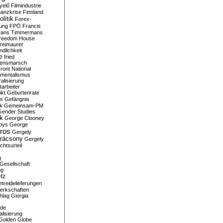
yelő
Filmindustrie
nanzkrise
Finnland
olitik
Forex-
ung
FPÖ
Francis
rans Timmermans
reedom House
reimaurer
dlichkeit
e
fried
densmarsch
ront National
mentalismus
alisierung
arbeiter
ikt
Geburtenrate
rs
Gefängnis
ik
Gemeinsam-PM
Gender Studies
ik
George Clooney
oys
George
ros
Gergely
arácsony
Gergely
chtsurteil
g
Gesellschaft
ng
tz
treidelieferungen
erkschaften
hlag
Giorgia
rde
alisierung
Golden Globe