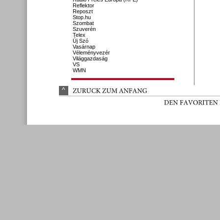
Reflektor
Reposzt
Stop.hu
Szombat
Szuverén
Telex
Új Szó
Vasárnap
Véleményvezér
Világgazdaság
VS
WMN
^
ZURÜ
CK 
ZUM 
ANFANG
DEN 
FAVORITEN 