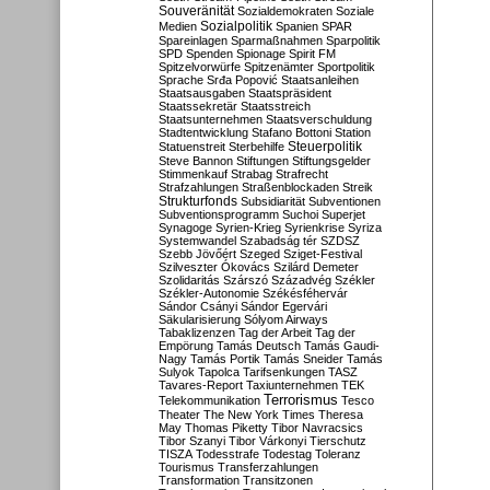
Souveränität
Sozialdemokraten
Soziale
Sozialpolitik
Medien
Spanien
SPAR
Spareinlagen
Sparmaßnahmen
Sparpolitik
SPD
Spenden
Spionage
Spirit FM
Spitzelvorwürfe
Spitzenämter
Sportpolitik
Sprache
Srđa Popović
Staatsanleihen
Staatsausgaben
Staatspräsident
Staatssekretär
Staatsstreich
Staatsunternehmen
Staatsverschuldung
Stadtentwicklung
Stafano Bottoni
Station
Steuerpolitik
Statuenstreit
Sterbehilfe
Steve Bannon
Stiftungen
Stiftungsgelder
Stimmenkauf
Strabag
Strafrecht
Strafzahlungen
Straßenblockaden
Streik
Strukturfonds
Subsidiarität
Subventionen
Subventionsprogramm
Suchoi Superjet
Synagoge
Syrien-Krieg
Syrienkrise
Syriza
Systemwandel
Szabadság tér
SZDSZ
Szebb Jövőért
Szeged
Sziget-Festival
Szilveszter Ókovács
Szilárd Demeter
Szolidaritás
Szárszó
Századvég
Székler
Székler-Autonomie
Székésféhervár
Sándor Csányi
Sándor Egervári
Säkularisierung
Sólyom Airways
Tabaklizenzen
Tag der Arbeit
Tag der
Empörung
Tamás Deutsch
Tamás Gaudi-
Nagy
Tamás Portik
Tamás Sneider
Tamás
Sulyok
Tapolca
Tarifsenkungen
TASZ
Tavares-Report
Taxiunternehmen
TEK
Terrorismus
Telekommunikation
Tesco
Theater
The New York Times
Theresa
May
Thomas Piketty
Tibor Navracsics
Tibor Szanyi
Tibor Várkonyi
Tierschutz
TISZA
Todesstrafe
Todestag
Toleranz
Tourismus
Transferzahlungen
Transformation
Transitzonen