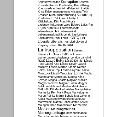
Korruption
Konsumverhalten
Kosovo
Krawalle
Kredite
Kreditrating
Kreml
Krieg
Kriegsverbrechen
Krim-Krise
Kriminalität
Krise
Krisenmanagement
Krisztina Tóth
Kulturkrieg
Kroatien
Kuba
Kulturförderung
Kurdistan
Kurie
kuruc.info
Kyrill
Käfighaltung
Kék Pont
Kötcse
Ladenschließungen
Lajos Bokros
Lajos Rig
Lajos Simicska
Landwirtschaft
lebenslange Haft
Lebensmittel
Lebensmittelqualität
Lehrkräfte
Lehrplan
LGBTQ
Leichtathletik-WM
Lenin
LIBE
Liberale
Liberalismus
Libri
Libyen
Li
Linksallianz
Keqiang
Linke
Linksopposition
Litauen
Literatur
Liz Truss
LMP
Lockdown
Lockerungen
Lokalismus
London
Lánchíd
Rádió
László Botka
László Donáth
László
Földi
László Kiss
László Kövér
László
Majtényi
László Marton
László Nemes
Jeles
László Rajk
László Sólyom
László
Löhne
Toroczkai
László Trócsányi
Macht
Machtkampf
Mafiastaat
Magda Kósa-
Kovács
Magna Charta
Magyar Krónika
Magyar Nemzet
Magyar Posta
Magyar
Telekom
Mahnmal
Maidan
Makkabiade
MAL
MALÉV
Manfred Weber
Manipulation
Marine Le Pen
Mark Rutte
Marktdogmen
Martin Reinke
Martin Schulz
Massaker in
Kenia
Masseneinwanderung
Mateusz
Morawiecki
Matteo Renzi
Matteo Salvini
Mautgebühren
Mazedonien
Mazsihisz
Medien
Meinungsfreiheit
Meinungsumfrage
Menschenhandel
Menschenrechte
Menschenschmuggel