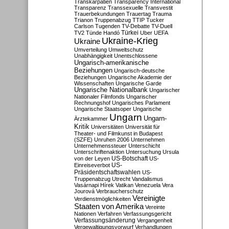
Transkarpatien
Transparency International
Transparenz
Transsexuelle
Transvestit
Trauerbekundungen
Trauertag
Trauma
Trianon
Truppenabzug
TTIP
Tucker
Carlson
Tugenden
TV-Debatte
TV-Duell
Türkei
TV2
Tünde Handó
Uber
UEFA
Ukraine-Krieg
Ukraine
Umverteilung
Umweltschutz
Unabhängigkeit
Unentschlossene
Ungarisch-amerikanische
Beziehungen
Ungarisch-deutsche
Beziehungen
Ungarische Akademie der
Wissenschaften
Ungarische Garde
Ungarische Nationalbank
Ungarischer
Nationaler Filmfonds
Ungarischer
Rechnungshof
Ungarisches Parlament
Ungarische Staatsoper
Ungarische
Ungarn
Ungarn-
Ärztekammer
Kritik
Universitäten
Universität für
Theater- und Filmkunst in Budapest
(SZFE)
Unruhen 2006
Unternehmen
Unternehmenssteuer
Unterschicht
Unterschriftenaktion
Untersuchung
Ursula
US-Botschaft
von der Leyen
US-
US-
Einreiseverbot
Präsidentschaftswahlen
US-
Truppenabzug
Utrecht
Vandalismus
Vasárnapi Hírek
Vatikan
Venezuela
Vera
Jourová
Verbraucherschutz
Vereinigte
Verdienstmöglichkeiten
Staaten von Amerika
Vereinte
Nationen
Verfahren
Verfassungsgericht
Verfassungsänderung
Vergangenheit
Vergewaltigungsvorwurf
Verhandlungen