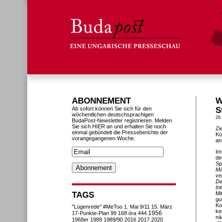
ABONNEMENT
W
Ab sofort können Sie sich für den
S
wöchentlichen deutschsprachigen
26.
BudaPost-Newsletter registrieren. Melden
Sie sich HIER an und erhalten Sie noch
Zi
einmal gebündelt die Presseberichte der
Ko
vorangegangenen Woche.
an
Im
de
Sp
Má
ve
De
In
TAGS
Mi
gu
Ko
"Lügenrede"
#MeToo
1. Mai
9/11
15. März
ke
1956
17-Punkte-Plan
99
168 óra
444
nä
1968er
1989
1989/90
2016
2017
2020