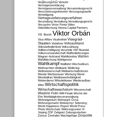
Verjährungsfrist
Verkehr
Vermögenserklärung
Vermögensverwaltung
Versammlungsrecht
Verschwörungstheorien
Versorgungstarife
Verteidigung
Vertragsverletzungsverfahren
Verurteilung
Verwaltung
Verwaltungsgericht
Veszprém
Victor Ponta
Video
Videofälschung
Vienna Capital Partners
Viktor Orbán
VIII. Bezirk
Visegrád-
Visa-Affäre
Visafreiheit
Staaten
Vodafone
Volksaufstand
Volksbefindlichkeit
Volkszählung
Vollbeschäftigung
Vorurteile
VW-Skandal
Völkerverwandtschaft
Waffenlieferungen
Wahlen
Wagner-Aufstand
Wahlbündnis
Wahlfälschung
Wahlgesetz
Wahlkampf
Wallfahrt
Wechselkurs
Weihnachten
Weltbank
Weltkrieg
Weltmeisterschaft
Weltwirtschaftsforum
Wende
Werbesteuer
Werbung
Werte
Westbalkan
Wettbewerbsfähigkeit
Wetterdienst
Whistleblower
Wiederaufbau
Wirtschaftspolitik
Wien
Wirtschaftswachstum
Wissenschaft
Wladimir Putin
WM-Finale
Woche der
Ehe
Wohltätigkeitsveranstaltung
Wohneigentum
Wohnpark Ócsa
Wohnungsmarkt
Wolodymyr Selenskyj
World Happiness Report
World Press
Photo
Wortschatz
Währungsunion
Xi
Jinping
ZDF
Zeitgeist
Zeitungssterben
Zensur
Zentrales Machtgefüge
Zinspolitik