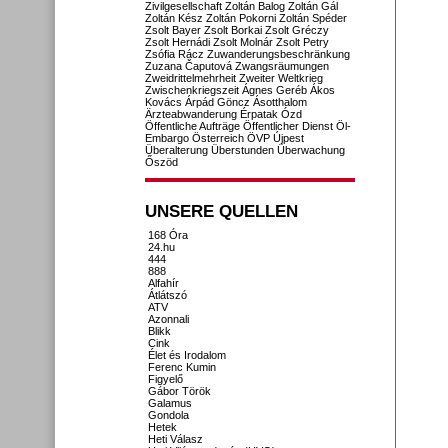
Zivilgesellschaft
Zoltán Balog
Zoltán Gál
Zoltán Kész
Zoltán Pokorni
Zoltán Spéder
Zsolt Bayer
Zsolt Borkai
Zsolt Gréczy
Zsolt Hernádi
Zsolt Molnár
Zsolt Petry
Zsófia Rácz
Zuwanderungsbeschränkung
Zuzana Čaputová
Zwangsräumungen
Zweidrittelmehrheit
Zweiter Weltkrieg
Zwischenkriegszeit
Ágnes Geréb
Ákos
Kovács
Árpád Göncz
Ásotthalom
Ärzteabwanderung
Érpatak
Ózd
Öffentliche Aufträge
Öffentlicher Dienst
Öl-
Embargo
Österreich
ÖVP
Újpest
Überalterung
Überstunden
Überwachung
Őszöd
UNSERE QUELLEN
168 Óra
24.hu
444
888
Alfahír
Átlátszó
ATV
Azonnali
Blikk
Cink
Élet és Irodalom
Ferenc Kumin
Figyelő
Gábor Török
Galamus
Gondola
Hetek
Heti Válasz