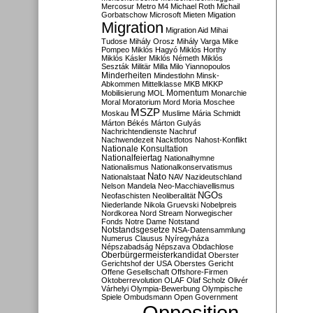
Mercosur
Metro M4
Michael Roth
Michail
Gorbatschow
Microsoft
Mieten
Migation
Migration
Migration Aid
Mihai
Tudose
Mihály Orosz
Mihály Varga
Mike
Pompeo
Miklós Hagyó
Miklós Horthy
Miklós Kásler
Miklós Németh
Miklós
Seszták
Militär
Milla
Milo Yiannopoulos
Minderheiten
Mindestlohn
Minsk-
Abkommen
Mittelklasse
MKB
MKKP
Momentum
Mobilisierung
MOL
Monarchie
Moral
Moratorium
Mord
Moria
Moschee
MSZP
Moskau
Muslime
Mária Schmidt
Márton Békés
Márton Gulyás
Nachrichtendienste
Nachruf
Nachwendezeit
Nacktfotos
Nahost-Konflikt
Nationale Konsultation
Nationalfeiertag
Nationalhymne
Nationalismus
Nationalkonservatismus
Nato
Nationalstaat
NAV
Nazideutschland
Nelson Mandela
Neo-Macchiavellismus
NGOs
Neofaschisten
Neoliberalität
Niederlande
Nikola Gruevski
Nobelpreis
Nordkorea
Nord Stream
Norwegischer
Fonds
Notre Dame
Notstand
Notstandsgesetze
NSA-Datensammlung
Numerus Clausus
Nyíregyháza
Népszabadság
Népszava
Obdachlose
Oberbürgermeisterkandidat
Oberster
Gerichtshof der USA
Oberstes Gericht
Offene Gesellschaft
Offshore-Firmen
Oktoberrevolution
OLAF
Olaf Scholz
Olivér
Várhelyi
Olympia-Bewerbung
Olympische
Spiele
Ombudsmann
Open Government
Opposition