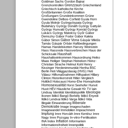
Goldman Sachs
Gordon Bajnai
Grenzzaun
Grenzkontrollen
Griechenland
Griechisch-katholische Kirche
Großbritannien
Große Koalition
Großungarn
Grundeinkommen
Grüne
Gwendoline Delbos-Corfield
Gyula Horn
Gyula Molnár
Gyöngyöspata
György
Budaházy
György Donáth
György Gattyán
György Hunvald
György Konrád
György
Lukács
György Matolcsy
Győr
Gábor
Demszky
Gábor Fodor
Gábor Kaleta
Gábor Vona
Gábor Simon
Gáspár Miklós
Tamás
Gáspár Orbán
Haftbedingungen
Hamas
Handelsketten
Harvey Weinstein
Hass
Hassrede
Hassverbrechen
Haus der
Haushalt
Schicksale
Haushaltseinkommen
Hausordnung
Heiko
Maas
Heiliger Stephan
Heineken
Heinz-
Christian Strache
Helmut Kohl
Henry
Kissinger
Herdenimmunität
Hertha BSC
Berlin
Heti Világgazdaság (HVG)
Heti
Válasz
Hilfsmaßnahmen
Hilfspaket
Hillary
Clinton
Historikerstreit
Hitler-Vergleich
Hollókő
Holocaust
Homo-Ehe
Homophobie
Homosexualität
Horst Seehofer
Hunxit
Huxit
HÉV
Häusliche Gewalt
Hír TV
Iain
Lindsay
Identität
Identitätspolitik
Ideologie
Ikonen
Ildikó Bangó Borbély
Ildikó Enyedi
Ildikó Lendvai
Ildikó Varga
Ildikó Vida
Illiberale
Illegale Einwanderung
Demokratie
Image
Imageschaden
Imagewandel
Immobilien
Impeachment
Impfung
Imre Horváth
Imre Kertész
Imre
Nagy
Imre Pozsgay
In-vitro-Fertilisation
Inflation
INA
Index
Informanten
Informationsfreiheit
Innenpolitik