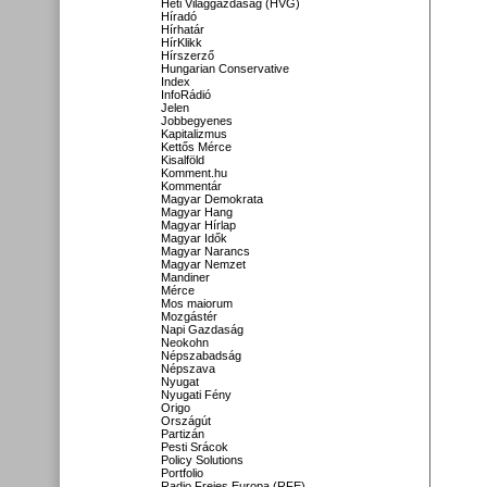
Heti Világgazdaság (HVG)
Híradó
Hírhatár
HírKlikk
Hírszerző
Hungarian Conservative
Index
InfoRádió
Jelen
Jobbegyenes
Kapitalizmus
Kettős Mérce
Kisalföld
Komment.hu
Kommentár
Magyar Demokrata
Magyar Hang
Magyar Hírlap
Magyar Idők
Magyar Narancs
Magyar Nemzet
Mandiner
Mérce
Mos maiorum
Mozgástér
Napi Gazdaság
Neokohn
Népszabadság
Népszava
Nyugat
Nyugati Fény
Origo
Országút
Partizán
Pesti Srácok
Policy Solutions
Portfolio
Radio Freies Europa (RFE)