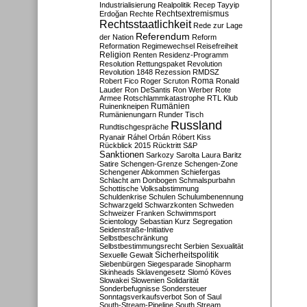
Industrialisierung
Realpolitik
Recep Tayyip
Rechtsextremismus
Erdoğan
Rechte
Rechtsstaatlichkeit
Rede zur Lage
Referendum
der Nation
Reform
Reformation
Regimewechsel
Reisefreiheit
Religion
Renten
Residenz-Programm
Resolution
Rettungspaket
Revolution
Revolution 1848
Rezession
RMDSZ
Roma
Robert Fico
Roger Scruton
Ronald
Lauder
Ron DeSantis
Ron Werber
Rote
Armee
Rotschlammkatastrophe
RTL Klub
Ruinenkneipen
Rumänien
Rumänienungarn
Runder Tisch
Russland
Rundtischgespräche
Ryanair
Ráhel Orbán
Róbert Kiss
Rückblick 2015
Rücktritt
S&P
Sanktionen
Sarkozy
Sarolta Laura Baritz
Satire
Schengen-Grenze
Schengen-Zone
Schengener Abkommen
Schiefergas
Schlacht am Donbogen
Schmalspurbahn
Schottische Volksabstimmung
Schuldenkrise
Schulen
Schulumbenennung
Schwarzgeld
Schwarzkonten
Schweden
Schweizer Franken
Schwimmsport
Scientology
Sebastian Kurz
Segregation
Seidenstraße-Initiative
Selbstbeschränkung
Selbstbestimmungsrecht
Serbien
Sexualität
Sicherheitspolitik
Sexuelle Gewalt
Siebenbürgen
Siegesparade
Sinopharm
Skinheads
Sklavengesetz
Slomó Köves
Slowakei
Slowenien
Solidarität
Sonderbefugnisse
Sondersteuer
Sonntagsverkaufsverbot
Son of Saul
South-Stream-Pipeline
South Stream