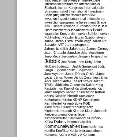
Inslovenzen
Insolvenzen
Intellektuelle
Interkontinentalraketen
Internationaler
Eucharistischer Kongress
Internationaler
Strafgerichtshof
International Investment
Bank (IIB)
Internetsteuer
Interview
Invasion
Invasionsmahnmal
Investitionen
Investitionsprogramme
Investment Grade
Irak-Einsatz
Irakisch-Kurdistan
Iran
IS
ISIS
Israel
Islam
Islamismus
Isolationismus
Istanbuler Konvention
István Bethlen
István
Pukli
István Pásztor
István Szabó
István
Tarlós
István Tisza
István Vágó
Italien
Ivo
Sanader
IWF
Jahresprognose
Jahrestag
Jahresrückblick
James Corney
Jean-Claude Juncker
Jean Asselborn
Jenő Rácz
Jerusalem
Jewgeni Prigoschin
Jobbik
Joe Biden
John Kirby
John
McCain
Judentum
Judith Sargentini
Judit
Varga
Jugendschutz
Jungwähler
Justizsystem
János Dénes Orbán
János
Lázár
János Volner
János Zuschlag
János
Áder
József Antall
József Szájer
József
Tóbiás
Jüdische Gemeinde
Kalter Krieg
Kapitalismus
Kapitol
Kardinalgesetz
Karl
Marx
Karpatoukraine
Kasachstan
Katalin
Katalin Novák
Karikó
Katalonien
Katholische Kirche
KDNP
Kecskemét
Kernklientel
Kettenbrücke
KGB
Kinderarmut
Kinderschutzgesetz
Kindesmissbrauch
Kirchen
Klaus Johannis
Kleiderordnung
Kleinanleger
Klimaneutralität
Klimawandel
Klubrádió
Klára Dobrev
Kommunalpolitik
Kommunalwahlen
Kommunismus
Konflikt
Konflikte
Konjunkturaussichten
Konservative
Konsens
Konsum