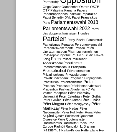
Partnership
Origo
Oscar
Ostbahnhof
Ostern
OSZE
OTP
Palästina
Panama Papers
Paneuropäisches Picknick
Paparazzo
Papst Benedikt XVI.
Papst Franziskus
Parlamentswahl 2018
Paris
Parlamentswahl 2022
Partei
des doppelschwänzigen Hundes
Parteien
Party-Bezirk
Patentstreit
Patriotismus
Pegasus
Personenkennzahl
Persönlichkeitsrechte
Petition
Petőfi-
Literaturmuseum
Pharmaunternehmen
Philosophie
Pipeline
PiS
Pisa-Studie
Plakat-
Polen
Krieg
Polizei
Polnischer
Populismus
Abhörskandal
Postkommunismus
Preispolitik
Pressefreiheit
Privatfernsehen
Privatinsolvenz
Privatisierungen
Privatkundenbank
Prognose
Propaganda
Protest
Prostitution
Protektionismus
Prozess
Prozesse
Präsidentschaftswahl
Prävention
Puskás Akadémia FC
Pál
Völner
Pädophilie
Péter-Pázmány-
Universität
Péter Esterházy
Péter Gothár
Péter Gulácsi
Péter Jakab
Péter Juhász
Péter
Péter Magyar
Péter Medgyessy
Márki-Zay
Péter Nadás
Péter
Niedermüller
Péter Polt
Péter Róna
Péter
Szijjártó
Qasim Soleimani
Quaestor
Quaestor-Pleite
Quotensystem
Radikalismus
Radikalität
Radio Free
Europe
Radnóti
Randalph L. Braham
Rassismus
Ratkó-Kinder
Rattenplage
Re-