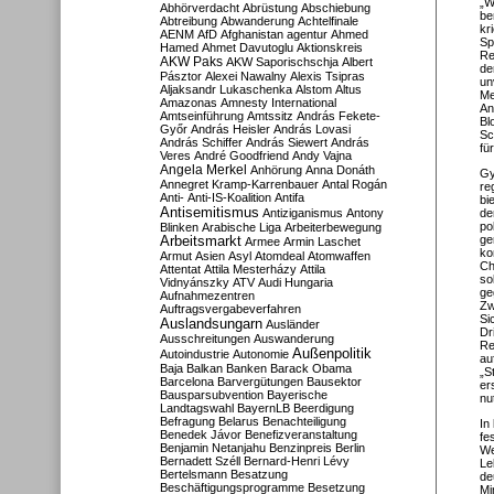
„W
Abhörverdacht
Abrüstung
Abschiebung
be
Abtreibung
Abwanderung
Achtelfinale
kr
AENM
AfD
Afghanistan
agentur
Ahmed
Sp
Hamed
Ahmet Davutoglu
Aktionskreis
Re
AKW Paks
AKW Saporischschja
Albert
de
Pásztor
Alexei Nawalny
Alexis Tsipras
un
Aljaksandr Lukaschenka
Alstom
Altus
Me
Amazonas
Amnesty International
An
Amtseinführung
Amtssitz
András Fekete-
Bl
Győr
András Heisler
András Lovasi
Sc
András Schiffer
András Siewert
András
fü
Veres
André Goodfriend
Andy Vajna
Angela Merkel
Anhörung
Anna Donáth
Gy
Annegret Kramp-Karrenbauer
Antal Rogán
re
Anti-
Anti-IS-Koalition
Antifa
bi
Antisemitismus
Antiziganismus
Antony
de
po
Blinken
Arabische Liga
Arbeiterbewegung
ge
Arbeitsmarkt
Armee
Armin Laschet
ko
Armut
Asien
Asyl
Atomdeal
Atomwaffen
Ch
Attentat
Attila Mesterházy
Attila
so
Vidnyánszky
ATV
Audi Hungaria
ge
Aufnahmezentren
Zw
Auftragsvergabeverfahren
Si
Auslandsungarn
Ausländer
Dr
Ausschreitungen
Auswanderung
Re
Außenpolitik
Autoindustrie
Autonomie
au
Baja
Balkan
Banken
Barack Obama
„S
Barcelona
Barvergütungen
Bausektor
er
Bausparsubvention
Bayerische
nu
Landtagswahl
BayernLB
Beerdigung
Befragung
Belarus
Benachteiligung
In
Benedek Jávor
Benefizveranstaltung
fe
Benjamin Netanjahu
Benzinpreis
Berlin
We
Bernadett Széll
Bernard-Henri Lévy
Le
Bertelsmann
Besatzung
de
Beschäftigungsprogramme
Besetzung
Mi