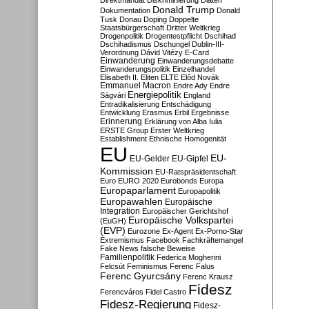
Direktmandat
Diskriminierung
Diäten
Donald Trump
Dokumentation
Donald
Tusk
Donau
Doping
Doppelte
Staatsbürgerschaft
Dritter Weltkrieg
Drogenpolitik
Drogentestpflicht
Dschihad
Dschihadismus
Dschungel
Dublin-III-
Verordnung
Dávid Vitézy
E-Card
Einwanderung
Einwanderungsdebatte
Einwanderungspolitik
Einzelhandel
Elisabeth II.
Eliten
ELTE
Előd Novák
Emmanuel Macron
Endre Ady
Endre
Energiepolitik
Ságvári
England
Entradikalisierung
Entschädigung
Entwicklung
Erasmus
Erbil
Ergebnisse
Erinnerung
Erklärung von Alba Iulia
ERSTE Group
Erster Weltkrieg
Establishment
Ethnische Homogenität
EU
EU-
EU-Gelder
EU-Gipfel
Kommission
EU-Ratspräsidentschaft
Euro
EURO 2020
Eurobonds
Europa
Europaparlament
Europapolitik
Europawahlen
Europäische
Integration
Europäischer Gerichtshof
Europäische Volkspartei
(EuGH)
(EVP)
Eurozone
Ex-Agent
Ex-Porno-Star
Extremismus
Facebook
Fachkräftemangel
Fake News
falsche Beweise
Familienpolitik
Federica Mogherini
Felcsút
Feminismus
Ferenc Falus
Ferenc Gyurcsány
Ferenc Krausz
Fidesz
Ferencváros
Fidel Castro
Fidesz-Regierung
Fidesz-