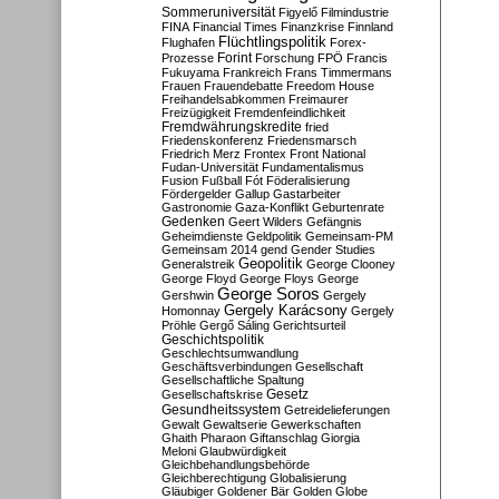
Sommeruniversität
Figyelő
Filmindustrie
FINA
Financial Times
Finanzkrise
Finnland
Flüchtlingspolitik
Flughafen
Forex-
Forint
Prozesse
Forschung
FPÖ
Francis
Fukuyama
Frankreich
Frans Timmermans
Frauen
Frauendebatte
Freedom House
Freihandelsabkommen
Freimaurer
Freizügigkeit
Fremdenfeindlichkeit
Fremdwährungskredite
fried
Friedenskonferenz
Friedensmarsch
Friedrich Merz
Frontex
Front National
Fudan-Universität
Fundamentalismus
Fusion
Fußball
Fót
Föderalisierung
Fördergelder
Gallup
Gastarbeiter
Gastronomie
Gaza-Konflikt
Geburtenrate
Gedenken
Geert Wilders
Gefängnis
Geheimdienste
Geldpolitik
Gemeinsam-PM
Gemeinsam 2014
gend
Gender Studies
Geopolitik
Generalstreik
George Clooney
George Floyd
George Floys
George
George Soros
Gershwin
Gergely
Gergely Karácsony
Homonnay
Gergely
Pröhle
Gergő Sáling
Gerichtsurteil
Geschichtspolitik
Geschlechtsumwandlung
Geschäftsverbindungen
Gesellschaft
Gesellschaftliche Spaltung
Gesetz
Gesellschaftskrise
Gesundheitssystem
Getreidelieferungen
Gewalt
Gewaltserie
Gewerkschaften
Ghaith Pharaon
Giftanschlag
Giorgia
Meloni
Glaubwürdigkeit
Gleichbehandlungsbehörde
Gleichberechtigung
Globalisierung
Gläubiger
Goldener Bär
Golden Globe