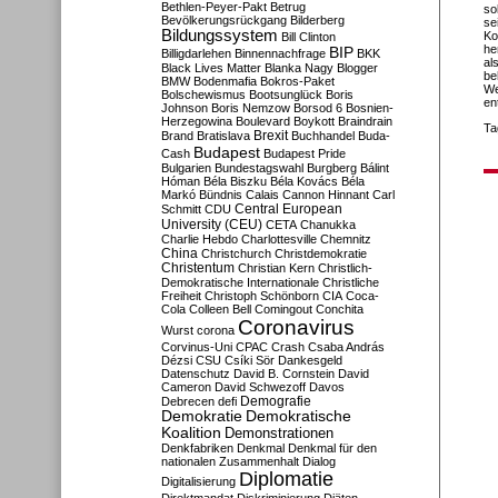
Bethlen-Peyer-Pakt
Betrug
so
Bevölkerungsrückgang
Bilderberg
se
Bildungssystem
Ko
Bill Clinton
he
BIP
Billigdarlehen
Binnennachfrage
BKK
al
Black Lives Matter
Blanka Nagy
Blogger
be
BMW
Bodenmafia
Bokros-Paket
We
Bolschewismus
Bootsunglück
Boris
en
Johnson
Boris Nemzow
Borsod 6
Bosnien-
Herzegowina
Boulevard
Boykott
Braindrain
Ta
Brexit
Brand
Bratislava
Buchhandel
Buda-
Budapest
Cash
Budapest Pride
Bulgarien
Bundestagswahl
Burgberg
Bálint
Hóman
Béla Biszku
Béla Kovács
Béla
Markó
Bündnis
Calais
Cannon Hinnant
Carl
Central European
Schmitt
CDU
University (CEU)
CETA
Chanukka
Charlie Hebdo
Charlottesville
Chemnitz
China
Christchurch
Christdemokratie
Christentum
Christian Kern
Christlich-
Demokratische Internationale
Christliche
Freiheit
Christoph Schönborn
CIA
Coca-
Cola
Colleen Bell
Comingout
Conchita
Coronavirus
Wurst
corona
Corvinus-Uni
CPAC
Crash
Csaba András
Dézsi
CSU
Csíki Sör
Dankesgeld
Datenschutz
David B. Cornstein
David
Cameron
David Schwezoff
Davos
Demografie
Debrecen
defi
Demokratie
Demokratische
Koalition
Demonstrationen
Denkfabriken
Denkmal
Denkmal für den
nationalen Zusammenhalt
Dialog
Diplomatie
Digitalisierung