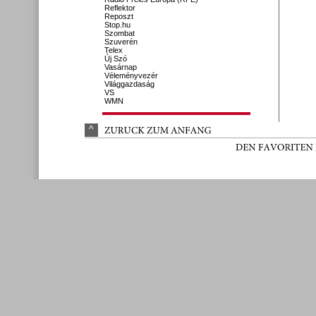
Reflektor
Reposzt
Stop.hu
Szombat
Szuverén
Telex
Új Szó
Vasárnap
Véleményvezér
Világgazdaság
VS
WMN
^
ZURÜ
CK 
ZUM 
ANFANG
DEN 
FAVORITEN 