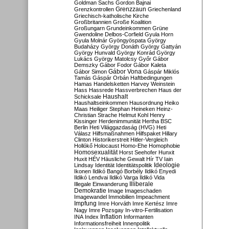
Goldman Sachs
Gordon Bajnai
Grenzzaun
Grenzkontrollen
Griechenland
Griechisch-katholische Kirche
Großbritannien
Große Koalition
Großungarn
Grundeinkommen
Grüne
Gwendoline Delbos-Corfield
Gyula Horn
Gyula Molnár
Gyöngyöspata
György
Budaházy
György Donáth
György Gattyán
György Hunvald
György Konrád
György
Lukács
György Matolcsy
Győr
Gábor
Demszky
Gábor Fodor
Gábor Kaleta
Gábor Vona
Gábor Simon
Gáspár Miklós
Tamás
Gáspár Orbán
Haftbedingungen
Hamas
Handelsketten
Harvey Weinstein
Hass
Hassrede
Hassverbrechen
Haus der
Haushalt
Schicksale
Haushaltseinkommen
Hausordnung
Heiko
Maas
Heiliger Stephan
Heineken
Heinz-
Christian Strache
Helmut Kohl
Henry
Kissinger
Herdenimmunität
Hertha BSC
Berlin
Heti Világgazdaság (HVG)
Heti
Válasz
Hilfsmaßnahmen
Hilfspaket
Hillary
Clinton
Historikerstreit
Hitler-Vergleich
Hollókő
Holocaust
Homo-Ehe
Homophobie
Homosexualität
Horst Seehofer
Hunxit
Huxit
HÉV
Häusliche Gewalt
Hír TV
Iain
Lindsay
Identität
Identitätspolitik
Ideologie
Ikonen
Ildikó Bangó Borbély
Ildikó Enyedi
Ildikó Lendvai
Ildikó Varga
Ildikó Vida
Illiberale
Illegale Einwanderung
Demokratie
Image
Imageschaden
Imagewandel
Immobilien
Impeachment
Impfung
Imre Horváth
Imre Kertész
Imre
Nagy
Imre Pozsgay
In-vitro-Fertilisation
Inflation
INA
Index
Informanten
Informationsfreiheit
Innenpolitik