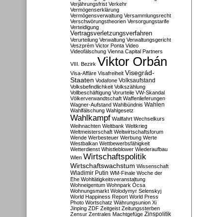
Verjährungsfrist
Verkehr
Vermögenserklärung
Vermögensverwaltung
Versammlungsrecht
Verschwörungstheorien
Versorgungstarife
Verteidigung
Vertragsverletzungsverfahren
Verurteilung
Verwaltung
Verwaltungsgericht
Veszprém
Victor Ponta
Video
Videofälschung
Vienna Capital Partners
Viktor Orbán
VIII. Bezirk
Visegrád-
Visa-Affäre
Visafreiheit
Staaten
Vodafone
Volksaufstand
Volksbefindlichkeit
Volkszählung
Vollbeschäftigung
Vorurteile
VW-Skandal
Völkerverwandtschaft
Waffenlieferungen
Wahlen
Wagner-Aufstand
Wahlbündnis
Wahlfälschung
Wahlgesetz
Wahlkampf
Wallfahrt
Wechselkurs
Weihnachten
Weltbank
Weltkrieg
Weltmeisterschaft
Weltwirtschaftsforum
Wende
Werbesteuer
Werbung
Werte
Westbalkan
Wettbewerbsfähigkeit
Wetterdienst
Whistleblower
Wiederaufbau
Wirtschaftspolitik
Wien
Wirtschaftswachstum
Wissenschaft
Wladimir Putin
WM-Finale
Woche der
Ehe
Wohltätigkeitsveranstaltung
Wohneigentum
Wohnpark Ócsa
Wohnungsmarkt
Wolodymyr Selenskyj
World Happiness Report
World Press
Photo
Wortschatz
Währungsunion
Xi
Jinping
ZDF
Zeitgeist
Zeitungssterben
Zensur
Zentrales Machtgefüge
Zinspolitik