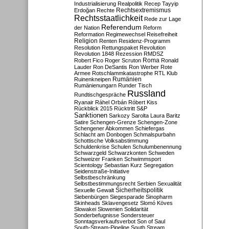
Industrialisierung
Realpolitik
Recep Tayyip
Rechtsextremismus
Erdoğan
Rechte
Rechtsstaatlichkeit
Rede zur Lage
Referendum
der Nation
Reform
Reformation
Regimewechsel
Reisefreiheit
Religion
Renten
Residenz-Programm
Resolution
Rettungspaket
Revolution
Revolution 1848
Rezession
RMDSZ
Roma
Robert Fico
Roger Scruton
Ronald
Lauder
Ron DeSantis
Ron Werber
Rote
Armee
Rotschlammkatastrophe
RTL Klub
Ruinenkneipen
Rumänien
Rumänienungarn
Runder Tisch
Russland
Rundtischgespräche
Ryanair
Ráhel Orbán
Róbert Kiss
Rückblick 2015
Rücktritt
S&P
Sanktionen
Sarkozy
Sarolta Laura Baritz
Satire
Schengen-Grenze
Schengen-Zone
Schengener Abkommen
Schiefergas
Schlacht am Donbogen
Schmalspurbahn
Schottische Volksabstimmung
Schuldenkrise
Schulen
Schulumbenennung
Schwarzgeld
Schwarzkonten
Schweden
Schweizer Franken
Schwimmsport
Scientology
Sebastian Kurz
Segregation
Seidenstraße-Initiative
Selbstbeschränkung
Selbstbestimmungsrecht
Serbien
Sexualität
Sicherheitspolitik
Sexuelle Gewalt
Siebenbürgen
Siegesparade
Sinopharm
Skinheads
Sklavengesetz
Slomó Köves
Slowakei
Slowenien
Solidarität
Sonderbefugnisse
Sondersteuer
Sonntagsverkaufsverbot
Son of Saul
South-Stream-Pipeline
South Stream