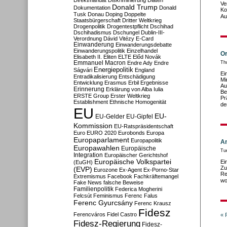
Direktmandat
Diskriminierung
Diäten
Ve
Donald Trump
Dokumentation
Donald
Ko
Tusk
Donau
Doping
Doppelte
Au
Staatsbürgerschaft
Dritter Weltkrieg
Drogenpolitik
Drogentestpflicht
Dschihad
Dschihadismus
Dschungel
Dublin-III-
Verordnung
Dávid Vitézy
E-Card
Einwanderung
Einwanderungsdebatte
Einwanderungspolitik
Einzelhandel
Or
Elisabeth II.
Eliten
ELTE
Előd Novák
Emmanuel Macron
Endre Ady
Endre
Th
Energiepolitik
Ságvári
England
Ei
Entradikalisierung
Entschädigung
Mi
Entwicklung
Erasmus
Erbil
Ergebnisse
Au
Erinnerung
Erklärung von Alba Iulia
Be
ERSTE Group
Erster Weltkrieg
Pr
Establishment
Ethnische Homogenität
de
EU
EU-
EU-Gelder
EU-Gipfel
Kommission
EU-Ratspräsidentschaft
Euro
EURO 2020
Eurobonds
Europa
Europaparlament
Europapolitik
An
Europawahlen
Europäische
Tu
Integration
Europäischer Gerichtshof
Europäische Volkspartei
Ei
(EuGH)
Zu
(EVP)
Eurozone
Ex-Agent
Ex-Porno-Star
Re
Extremismus
Facebook
Fachkräftemangel
wo
Fake News
falsche Beweise
Familienpolitik
Federica Mogherini
Felcsút
Feminismus
Ferenc Falus
Ferenc Gyurcsány
Ferenc Krausz
Fidesz
Ferencváros
Fidel Castro
« 
Fidesz-Regierung
Fidesz-