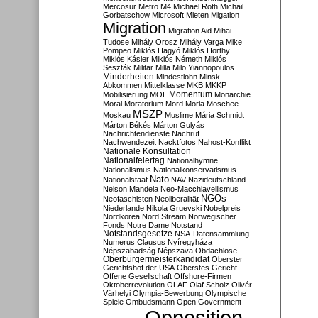
Mercosur
Metro M4
Michael Roth
Michail
Gorbatschow
Microsoft
Mieten
Migation
Migration
Migration Aid
Mihai
Tudose
Mihály Orosz
Mihály Varga
Mike
Pompeo
Miklós Hagyó
Miklós Horthy
Miklós Kásler
Miklós Németh
Miklós
Seszták
Militär
Milla
Milo Yiannopoulos
Minderheiten
Mindestlohn
Minsk-
Abkommen
Mittelklasse
MKB
MKKP
Momentum
Mobilisierung
MOL
Monarchie
Moral
Moratorium
Mord
Moria
Moschee
MSZP
Moskau
Muslime
Mária Schmidt
Márton Békés
Márton Gulyás
Nachrichtendienste
Nachruf
Nachwendezeit
Nacktfotos
Nahost-Konflikt
Nationale Konsultation
Nationalfeiertag
Nationalhymne
Nationalismus
Nationalkonservatismus
Nato
Nationalstaat
NAV
Nazideutschland
Nelson Mandela
Neo-Macchiavellismus
NGOs
Neofaschisten
Neoliberalität
Niederlande
Nikola Gruevski
Nobelpreis
Nordkorea
Nord Stream
Norwegischer
Fonds
Notre Dame
Notstand
Notstandsgesetze
NSA-Datensammlung
Numerus Clausus
Nyíregyháza
Népszabadság
Népszava
Obdachlose
Oberbürgermeisterkandidat
Oberster
Gerichtshof der USA
Oberstes Gericht
Offene Gesellschaft
Offshore-Firmen
Oktoberrevolution
OLAF
Olaf Scholz
Olivér
Várhelyi
Olympia-Bewerbung
Olympische
Spiele
Ombudsmann
Open Government
Opposition