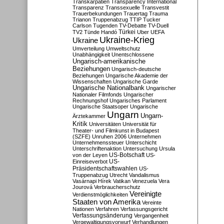
Transkarpatien
Transparency International
Transparenz
Transsexuelle
Transvestit
Trauerbekundungen
Trauertag
Trauma
Trianon
Truppenabzug
TTIP
Tucker
Carlson
Tugenden
TV-Debatte
TV-Duell
Türkei
TV2
Tünde Handó
Uber
UEFA
Ukraine-Krieg
Ukraine
Umverteilung
Umweltschutz
Unabhängigkeit
Unentschlossene
Ungarisch-amerikanische
Beziehungen
Ungarisch-deutsche
Beziehungen
Ungarische Akademie der
Wissenschaften
Ungarische Garde
Ungarische Nationalbank
Ungarischer
Nationaler Filmfonds
Ungarischer
Rechnungshof
Ungarisches Parlament
Ungarische Staatsoper
Ungarische
Ungarn
Ungarn-
Ärztekammer
Kritik
Universitäten
Universität für
Theater- und Filmkunst in Budapest
(SZFE)
Unruhen 2006
Unternehmen
Unternehmenssteuer
Unterschicht
Unterschriftenaktion
Untersuchung
Ursula
US-Botschaft
von der Leyen
US-
US-
Einreiseverbot
Präsidentschaftswahlen
US-
Truppenabzug
Utrecht
Vandalismus
Vasárnapi Hírek
Vatikan
Venezuela
Vera
Jourová
Verbraucherschutz
Vereinigte
Verdienstmöglichkeiten
Staaten von Amerika
Vereinte
Nationen
Verfahren
Verfassungsgericht
Verfassungsänderung
Vergangenheit
Vergewaltigungsvorwurf
Verhandlungen