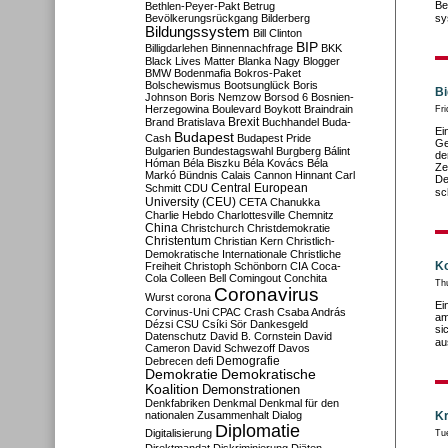
Be
Bethlen-Peyer-Pakt
Betrug
Bevölkerungsrückgang
Bilderberg
sy
Bildungssystem
Bill Clinton
BIP
Billigdarlehen
Binnennachfrage
BKK
Black Lives Matter
Blanka Nagy
Blogger
BMW
Bodenmafia
Bokros-Paket
Bolschewismus
Bootsunglück
Boris
Bi
Johnson
Boris Nemzow
Borsod 6
Bosnien-
Herzegowina
Boulevard
Boykott
Braindrain
Fri
Brexit
Brand
Bratislava
Buchhandel
Buda-
Ei
Budapest
Cash
Budapest Pride
Ge
Bulgarien
Bundestagswahl
Burgberg
Bálint
de
Hóman
Béla Biszku
Béla Kovács
Béla
Ze
Markó
Bündnis
Calais
Cannon Hinnant
Carl
De
Central European
Schmitt
CDU
sc
University (CEU)
CETA
Chanukka
Charlie Hebdo
Charlottesville
Chemnitz
China
Christchurch
Christdemokratie
Christentum
Christian Kern
Christlich-
Demokratische Internationale
Christliche
Ko
Freiheit
Christoph Schönborn
CIA
Coca-
Cola
Colleen Bell
Comingout
Conchita
Th
Coronavirus
Wurst
corona
Ei
Corvinus-Uni
CPAC
Crash
Csaba András
am
Dézsi
CSU
Csíki Sör
Dankesgeld
si
Datenschutz
David B. Cornstein
David
au
Cameron
David Schwezoff
Davos
Demografie
Debrecen
defi
Demokratie
Demokratische
Koalition
Demonstrationen
Denkfabriken
Denkmal
Denkmal für den
nationalen Zusammenhalt
Dialog
Kr
Diplomatie
Digitalisierung
Tu