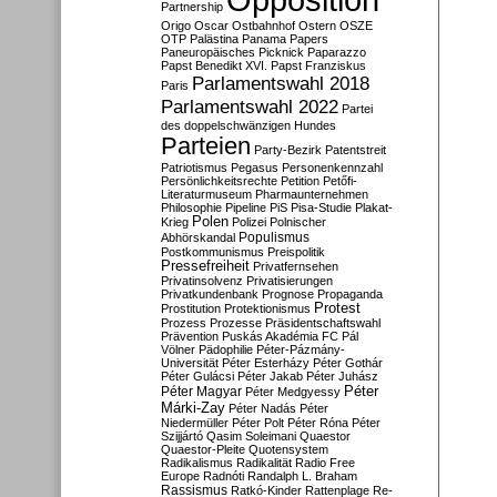
Partnership
Origo
Oscar
Ostbahnhof
Ostern
OSZE
OTP
Palästina
Panama Papers
Paneuropäisches Picknick
Paparazzo
Papst Benedikt XVI.
Papst Franziskus
Parlamentswahl 2018
Paris
Parlamentswahl 2022
Partei
des doppelschwänzigen Hundes
Parteien
Party-Bezirk
Patentstreit
Patriotismus
Pegasus
Personenkennzahl
Persönlichkeitsrechte
Petition
Petőfi-
Literaturmuseum
Pharmaunternehmen
Philosophie
Pipeline
PiS
Pisa-Studie
Plakat-
Polen
Krieg
Polizei
Polnischer
Populismus
Abhörskandal
Postkommunismus
Preispolitik
Pressefreiheit
Privatfernsehen
Privatinsolvenz
Privatisierungen
Privatkundenbank
Prognose
Propaganda
Protest
Prostitution
Protektionismus
Prozess
Prozesse
Präsidentschaftswahl
Prävention
Puskás Akadémia FC
Pál
Völner
Pädophilie
Péter-Pázmány-
Universität
Péter Esterházy
Péter Gothár
Péter Gulácsi
Péter Jakab
Péter Juhász
Péter
Péter Magyar
Péter Medgyessy
Márki-Zay
Péter Nadás
Péter
Niedermüller
Péter Polt
Péter Róna
Péter
Szijjártó
Qasim Soleimani
Quaestor
Quaestor-Pleite
Quotensystem
Radikalismus
Radikalität
Radio Free
Europe
Radnóti
Randalph L. Braham
Rassismus
Ratkó-Kinder
Rattenplage
Re-