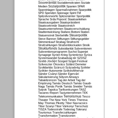
Souveränität
Sozialdemokraten
Soziale
Sozialpolitik
Medien
Spanien
SPAR
Spareinlagen
Sparmaßnahmen
Sparpolitik
SPD
Spenden
Spionage
Spirit FM
Spitzelvorwürfe
Spitzenämter
Sportpolitik
Sprache
Srđa Popović
Staatsanleihen
Staatsausgaben
Staatspräsident
Staatssekretär
Staatsstreich
Staatsunternehmen
Staatsverschuldung
Stadtentwicklung
Stafano Bottoni
Station
Steuerpolitik
Statuenstreit
Sterbehilfe
Steve Bannon
Stiftungen
Stiftungsgelder
Stimmenkauf
Strabag
Strafrecht
Strafzahlungen
Straßenblockaden
Streik
Strukturfonds
Subsidiarität
Subventionen
Subventionsprogramm
Suchoi Superjet
Synagoge
Syrien-Krieg
Syrienkrise
Syriza
Systemwandel
Szabadság tér
SZDSZ
Szebb Jövőért
Szeged
Sziget-Festival
Szilveszter Ókovács
Szilárd Demeter
Szolidaritás
Szárszó
Századvég
Székler
Székler-Autonomie
Székésféhervár
Sándor Csányi
Sándor Egervári
Säkularisierung
Sólyom Airways
Tabaklizenzen
Tag der Arbeit
Tag der
Empörung
Tamás Deutsch
Tamás Gaudi-
Nagy
Tamás Portik
Tamás Sneider
Tamás
Sulyok
Tapolca
Tarifsenkungen
TASZ
Tavares-Report
Taxiunternehmen
TEK
Terrorismus
Telekommunikation
Tesco
Theater
The New York Times
Theresa
May
Thomas Piketty
Tibor Navracsics
Tibor Szanyi
Tibor Várkonyi
Tierschutz
TISZA
Todesstrafe
Todestag
Toleranz
Tourismus
Transferzahlungen
Transformation
Transitzonen