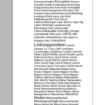
Korruption
Konsumverhalten
Kosovo
Krawalle
Kredite
Kreditrating
Kreml
Krieg
Kriegsverbrechen
Krim-Krise
Kriminalität
Krise
Krisenmanagement
Krisztina Tóth
Kulturkrieg
Kroatien
Kuba
Kulturförderung
Kurdistan
Kurie
kuruc.info
Kyrill
Käfighaltung
Kék Pont
Kötcse
Ladenschließungen
Lajos Bokros
Lajos Rig
Lajos Simicska
Landwirtschaft
lebenslange Haft
Lebensmittel
Lebensmittelqualität
Lehrkräfte
Lehrplan
LGBTQ
Leichtathletik-WM
Lenin
LIBE
Liberale
Liberalismus
Libri
Libyen
Li
Linksallianz
Keqiang
Linke
Linksopposition
Litauen
Literatur
Liz Truss
LMP
Lockdown
Lockerungen
Lokalismus
London
Lánchíd
Rádió
László Botka
László Donáth
László
Földi
László Kiss
László Kövér
László
Majtényi
László Marton
László Nemes
Jeles
László Rajk
László Sólyom
László
Löhne
Toroczkai
László Trócsányi
Macht
Machtkampf
Mafiastaat
Magda Kósa-
Kovács
Magna Charta
Magyar Krónika
Magyar Nemzet
Magyar Posta
Magyar
Telekom
Mahnmal
Maidan
Makkabiade
MAL
MALÉV
Manfred Weber
Manipulation
Marine Le Pen
Mark Rutte
Marktdogmen
Martin Reinke
Martin Schulz
Massaker in
Kenia
Masseneinwanderung
Mateusz
Morawiecki
Matteo Renzi
Matteo Salvini
Mautgebühren
Mazedonien
Mazsihisz
Medien
Meinungsfreiheit
Meinungsumfrage
Menschenhandel
Menschenrechte
Menschenschmuggel