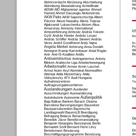
Re
Abhörverdacht
Abrüstung
Abschiebung
Wo
Abtreibung
Abwanderung
Achtelfinale
Pl
AENM
AfD
Afghanistan
agentur
Ahmed
Hamed
Ahmet Davutoglu
Aktionskreis
AKW Paks
AKW Saporischschja
Albert
Pásztor
Alexei Nawalny
Alexis Tsipras
Aljaksandr Lukaschenka
Alstom
Altus
Amazonas
Amnesty International
US
Amtseinführung
Amtssitz
András Fekete-
Győr
András Heisler
András Lovasi
Mo
András Schiffer
András Siewert
András
Veres
André Goodfriend
Andy Vajna
In
Angela Merkel
Pr
Anhörung
Anna Donáth
Wi
Annegret Kramp-Karrenbauer
Antal Rogán
Bi
Anti-
Anti-IS-Koalition
Antifa
Antisemitismus
Antiziganismus
Antony
Blinken
Arabische Liga
Arbeiterbewegung
Arbeitsmarkt
Armee
Armin Laschet
Armut
Asien
Asyl
Atomdeal
Atomwaffen
Attentat
Attila Mesterházy
Attila
Sc
Vidnyánszky
ATV
Audi Hungaria
Aufnahmezentren
Th
Auftragsvergabeverfahren
Na
Auslandsungarn
Ausländer
St
Ausschreitungen
Auswanderung
wä
Außenpolitik
Autoindustrie
Autonomie
Baja
Balkan
Banken
Barack Obama
Barcelona
Barvergütungen
Bausektor
Bausparsubvention
Bayerische
Landtagswahl
BayernLB
Beerdigung
Befragung
Belarus
Benachteiligung
Ge
Benedek Jávor
Benefizveranstaltung
Benjamin Netanjahu
Benzinpreis
Berlin
Sat
Bernadett Széll
Bernard-Henri Lévy
Ei
Bertelsmann
Besatzung
de
Beschäftigungsprogramme
Besetzung