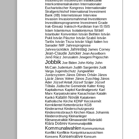
Inslovenzen
Insolvenzen
Intellektuelle
Interkontinentalraketen
Internationaler
Eucharistischer Kongress
Internationaler
Strafgerichtshof
International Investment
Bank (IIB)
Internetsteuer
Interview
Invasion
Invasionsmahnmal
Investitionen
Investitionsprogramme
Investment Grade
Irak-Einsatz
Irakisch-Kurdistan
Iran
IS
ISIS
Israel
Islam
Islamismus
Isolationismus
Istanbuler Konvention
István Bethlen
István
Pukli
István Pásztor
István Szabó
István
Tarlós
István Tisza
István Vágó
Italien
Ivo
Sanader
IWF
Jahresprognose
Jahrestag
Jahresrückblick
James Corney
Jean-Claude Juncker
Jean Asselborn
Jenő Rácz
Jerusalem
Jewgeni Prigoschin
Jobbik
Joe Biden
John Kirby
John
McCain
Judentum
Judith Sargentini
Judit
Varga
Jugendschutz
Jungwähler
Justizsystem
János Dénes Orbán
János
Lázár
János Volner
János Zuschlag
János
Áder
József Antall
József Szájer
József
Tóbiás
Jüdische Gemeinde
Kalter Krieg
Kapitalismus
Kapitol
Kardinalgesetz
Karl
Marx
Karpatoukraine
Kasachstan
Katalin
Katalin Novák
Karikó
Katalonien
Katholische Kirche
KDNP
Kecskemét
Kernklientel
Kettenbrücke
KGB
Kinderarmut
Kinderschutzgesetz
Kindesmissbrauch
Kirchen
Klaus Johannis
Kleiderordnung
Kleinanleger
Klimaneutralität
Klimawandel
Klubrádió
Klára Dobrev
Kommunalpolitik
Kommunalwahlen
Kommunismus
Konflikt
Konflikte
Konjunkturaussichten
Konservative
Konsens
Konsum