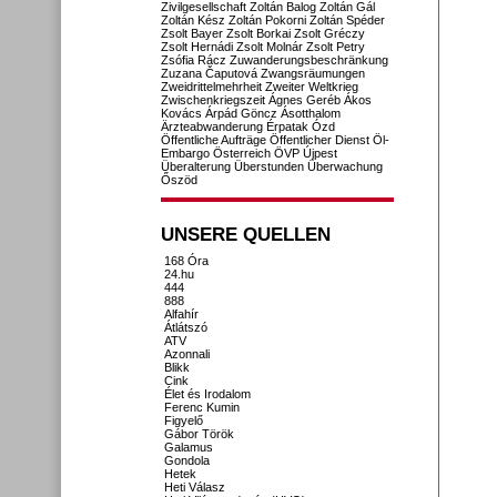
Zivilgesellschaft
Zoltán Balog
Zoltán Gál
Zoltán Kész
Zoltán Pokorni
Zoltán Spéder
Zsolt Bayer
Zsolt Borkai
Zsolt Gréczy
Zsolt Hernádi
Zsolt Molnár
Zsolt Petry
Zsófia Rácz
Zuwanderungsbeschränkung
Zuzana Čaputová
Zwangsräumungen
Zweidrittelmehrheit
Zweiter Weltkrieg
Zwischenkriegszeit
Ágnes Geréb
Ákos
Kovács
Árpád Göncz
Ásotthalom
Ärzteabwanderung
Érpatak
Ózd
Öffentliche Aufträge
Öffentlicher Dienst
Öl-
Embargo
Österreich
ÖVP
Újpest
Überalterung
Überstunden
Überwachung
Őszöd
UNSERE QUELLEN
168 Óra
24.hu
444
888
Alfahír
Átlátszó
ATV
Azonnali
Blikk
Cink
Élet és Irodalom
Ferenc Kumin
Figyelő
Gábor Török
Galamus
Gondola
Hetek
Heti Válasz