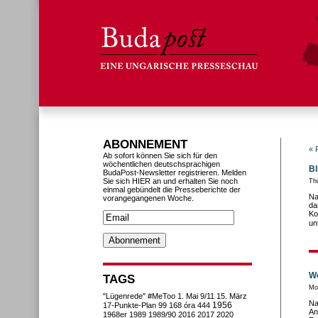
ABONNEMENT
« 
Ab sofort können Sie sich für den
wöchentlichen deutschsprachigen
Bl
BudaPost-Newsletter registrieren. Melden
Sie sich HIER an und erhalten Sie noch
Th
einmal gebündelt die Presseberichte der
Na
vorangegangenen Woche.
da
Ko
un
Wo
TAGS
Mo
"Lügenrede"
#MeToo
1. Mai
9/11
15. März
Na
1956
17-Punkte-Plan
99
168 óra
444
An
1968er
1989
1989/90
2016
2017
2020