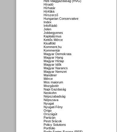
Heti Világgazdaság (HVG)
Híradó
Hírhatár
HírKlikk
Hírszerző
Hungarian Conservative
Index
InfoRádió
Jelen
Jobbegyenes
Kapitalizmus
Kettős Mérce
Kisalföld
Komment.hu
Kommentár
Magyar Demokrata
Magyar Hang
Magyar Hírlap
Magyar Idők
Magyar Narancs
Magyar Nemzet
Mandiner
Mérce
Mos maiorum
Mozgástér
Napi Gazdaság
Neokohn
Népszabadság
Népszava
Nyugat
Nyugati Fény
Origo
Országút
Partizán
Pesti Srácok
Policy Solutions
Portfolio
Radio Freies Europa (RFE)