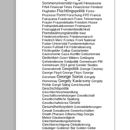
Sommeruniversität
Figyelő
Filmindustrie
FINA
Financial Times
Finanzkrise
Finnland
Flüchtlingspolitik
Flughafen
Forex-
Forint
Prozesse
Forschung
FPÖ
Francis
Fukuyama
Frankreich
Frans Timmermans
Frauen
Frauendebatte
Freedom House
Freihandelsabkommen
Freimaurer
Freizügigkeit
Fremdenfeindlichkeit
Fremdwährungskredite
fried
Friedenskonferenz
Friedensmarsch
Friedrich Merz
Frontex
Front National
Fudan-Universität
Fundamentalismus
Fusion
Fußball
Fót
Föderalisierung
Fördergelder
Gallup
Gastarbeiter
Gastronomie
Gaza-Konflikt
Geburtenrate
Gedenken
Geert Wilders
Gefängnis
Geheimdienste
Geldpolitik
Gemeinsam-PM
Gemeinsam 2014
gend
Gender Studies
Geopolitik
Generalstreik
George Clooney
George Floyd
George Floys
George
George Soros
Gershwin
Gergely
Gergely Karácsony
Homonnay
Gergely
Pröhle
Gergő Sáling
Gerichtsurteil
Geschichtspolitik
Geschlechtsumwandlung
Geschäftsverbindungen
Gesellschaft
Gesellschaftliche Spaltung
Gesetz
Gesellschaftskrise
Gesundheitssystem
Getreidelieferungen
Gewalt
Gewaltserie
Gewerkschaften
Ghaith Pharaon
Giftanschlag
Giorgia
Meloni
Glaubwürdigkeit
Gleichbehandlungsbehörde
Gleichberechtigung
Globalisierung
Gläubiger
Goldener Bär
Golden Globe