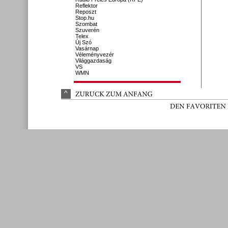
Reflektor
Reposzt
Stop.hu
Szombat
Szuverén
Telex
Új Szó
Vasárnap
Véleményvezér
Világgazdaság
VS
WMN
^
ZURÜ
CK 
ZUM 
ANFANG
DEN 
FAVORITEN 