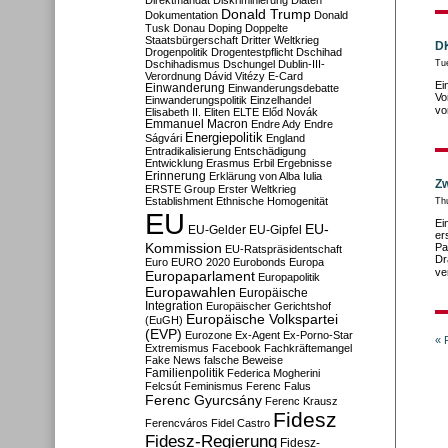
Direktmandat
Diskriminierung
Diäten
Donald Trump
Dokumentation
Donald
Tusk
Donau
Doping
Doppelte
Staatsbürgerschaft
Dritter Weltkrieg
DK
Drogenpolitik
Drogentestpflicht
Dschihad
Dschihadismus
Dschungel
Dublin-III-
Tu
Verordnung
Dávid Vitézy
E-Card
Ei
Einwanderung
Einwanderungsdebatte
Vo
Einwanderungspolitik
Einzelhandel
vo
Elisabeth II.
Eliten
ELTE
Előd Novák
Emmanuel Macron
Endre Ady
Endre
Energiepolitik
Ságvári
England
Entradikalisierung
Entschädigung
Entwicklung
Erasmus
Erbil
Ergebnisse
Erinnerung
Erklärung von Alba Iulia
Zw
ERSTE Group
Erster Weltkrieg
Establishment
Ethnische Homogenität
Th
EU
Ei
EU-
EU-Gelder
EU-Gipfel
er
Kommission
Pa
EU-Ratspräsidentschaft
Dr
Euro
EURO 2020
Eurobonds
Europa
ve
Europaparlament
Europapolitik
Europawahlen
Europäische
Integration
Europäischer Gerichtshof
Europäische Volkspartei
(EuGH)
(EVP)
Eurozone
Ex-Agent
Ex-Porno-Star
« 
Extremismus
Facebook
Fachkräftemangel
Fake News
falsche Beweise
Familienpolitik
Federica Mogherini
Felcsút
Feminismus
Ferenc Falus
Ferenc Gyurcsány
Ferenc Krausz
Fidesz
Ferencváros
Fidel Castro
Fidesz-Regierung
Fidesz-