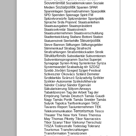
Souveränität
Sozialdemokraten
Soziale
Sozialpolitik
Medien
Spanien
SPAR
Spareinlagen
Sparmaßnahmen
Sparpolitik
SPD
Spenden
Spionage
Spirit FM
Spitzelvorwürfe
Spitzenämter
Sportpolitik
Sprache
Srđa Popović
Staatsanleihen
Staatsausgaben
Staatspräsident
Staatssekretär
Staatsstreich
Staatsunternehmen
Staatsverschuldung
Stadtentwicklung
Stafano Bottoni
Station
Steuerpolitik
Statuenstreit
Sterbehilfe
Steve Bannon
Stiftungen
Stiftungsgelder
Stimmenkauf
Strabag
Strafrecht
Strafzahlungen
Straßenblockaden
Streik
Strukturfonds
Subsidiarität
Subventionen
Subventionsprogramm
Suchoi Superjet
Synagoge
Syrien-Krieg
Syrienkrise
Syriza
Systemwandel
Szabadság tér
SZDSZ
Szebb Jövőért
Szeged
Sziget-Festival
Szilveszter Ókovács
Szilárd Demeter
Szolidaritás
Szárszó
Századvég
Székler
Székler-Autonomie
Székésféhervár
Sándor Csányi
Sándor Egervári
Säkularisierung
Sólyom Airways
Tabaklizenzen
Tag der Arbeit
Tag der
Empörung
Tamás Deutsch
Tamás Gaudi-
Nagy
Tamás Portik
Tamás Sneider
Tamás
Sulyok
Tapolca
Tarifsenkungen
TASZ
Tavares-Report
Taxiunternehmen
TEK
Terrorismus
Telekommunikation
Tesco
Theater
The New York Times
Theresa
May
Thomas Piketty
Tibor Navracsics
Tibor Szanyi
Tibor Várkonyi
Tierschutz
TISZA
Todesstrafe
Todestag
Toleranz
Tourismus
Transferzahlungen
Transformation
Transitzonen