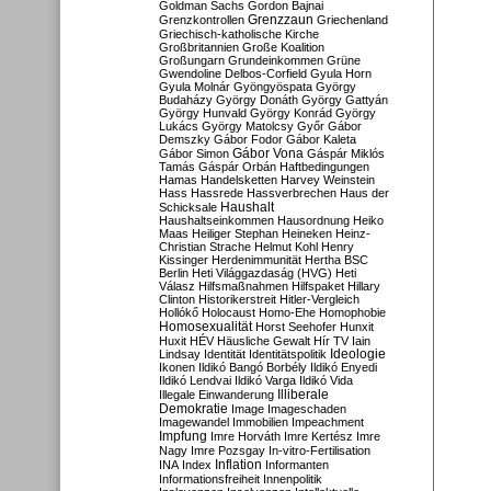
Goldman Sachs
Gordon Bajnai
Grenzzaun
Grenzkontrollen
Griechenland
Griechisch-katholische Kirche
Großbritannien
Große Koalition
Großungarn
Grundeinkommen
Grüne
Gwendoline Delbos-Corfield
Gyula Horn
Gyula Molnár
Gyöngyöspata
György
Budaházy
György Donáth
György Gattyán
György Hunvald
György Konrád
György
Lukács
György Matolcsy
Győr
Gábor
Demszky
Gábor Fodor
Gábor Kaleta
Gábor Vona
Gábor Simon
Gáspár Miklós
Tamás
Gáspár Orbán
Haftbedingungen
Hamas
Handelsketten
Harvey Weinstein
Hass
Hassrede
Hassverbrechen
Haus der
Haushalt
Schicksale
Haushaltseinkommen
Hausordnung
Heiko
Maas
Heiliger Stephan
Heineken
Heinz-
Christian Strache
Helmut Kohl
Henry
Kissinger
Herdenimmunität
Hertha BSC
Berlin
Heti Világgazdaság (HVG)
Heti
Válasz
Hilfsmaßnahmen
Hilfspaket
Hillary
Clinton
Historikerstreit
Hitler-Vergleich
Hollókő
Holocaust
Homo-Ehe
Homophobie
Homosexualität
Horst Seehofer
Hunxit
Huxit
HÉV
Häusliche Gewalt
Hír TV
Iain
Lindsay
Identität
Identitätspolitik
Ideologie
Ikonen
Ildikó Bangó Borbély
Ildikó Enyedi
Ildikó Lendvai
Ildikó Varga
Ildikó Vida
Illiberale
Illegale Einwanderung
Demokratie
Image
Imageschaden
Imagewandel
Immobilien
Impeachment
Impfung
Imre Horváth
Imre Kertész
Imre
Nagy
Imre Pozsgay
In-vitro-Fertilisation
Inflation
INA
Index
Informanten
Informationsfreiheit
Innenpolitik