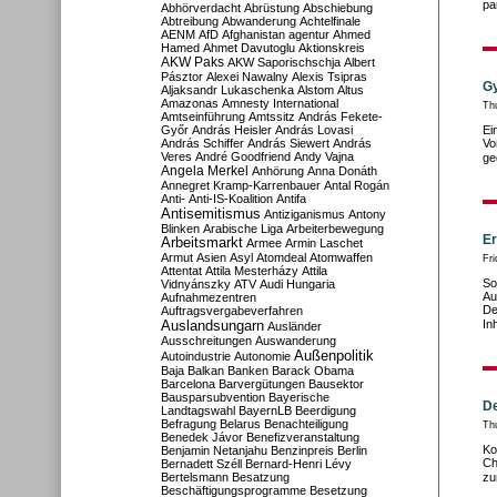
pa
Abhörverdacht
Abrüstung
Abschiebung
Abtreibung
Abwanderung
Achtelfinale
AENM
AfD
Afghanistan
agentur
Ahmed
Hamed
Ahmet Davutoglu
Aktionskreis
AKW Paks
AKW Saporischschja
Albert
Pásztor
Alexei Nawalny
Alexis Tsipras
Gy
Aljaksandr Lukaschenka
Alstom
Altus
Amazonas
Amnesty International
Th
Amtseinführung
Amtssitz
András Fekete-
Győr
András Heisler
András Lovasi
Ei
András Schiffer
András Siewert
András
Vo
Veres
André Goodfriend
Andy Vajna
ge
Angela Merkel
Anhörung
Anna Donáth
Annegret Kramp-Karrenbauer
Antal Rogán
Anti-
Anti-IS-Koalition
Antifa
Antisemitismus
Antiziganismus
Antony
Blinken
Arabische Liga
Arbeiterbewegung
Er
Arbeitsmarkt
Armee
Armin Laschet
Armut
Asien
Asyl
Atomdeal
Atomwaffen
Fr
Attentat
Attila Mesterházy
Attila
So
Vidnyánszky
ATV
Audi Hungaria
Au
Aufnahmezentren
De
Auftragsvergabeverfahren
Auslandsungarn
In
Ausländer
Ausschreitungen
Auswanderung
Außenpolitik
Autoindustrie
Autonomie
Baja
Balkan
Banken
Barack Obama
Barcelona
Barvergütungen
Bausektor
Bausparsubvention
Bayerische
De
Landtagswahl
BayernLB
Beerdigung
Befragung
Belarus
Benachteiligung
Th
Benedek Jávor
Benefizveranstaltung
Ko
Benjamin Netanjahu
Benzinpreis
Berlin
Ch
Bernadett Széll
Bernard-Henri Lévy
Bertelsmann
Besatzung
zu
Beschäftigungsprogramme
Besetzung