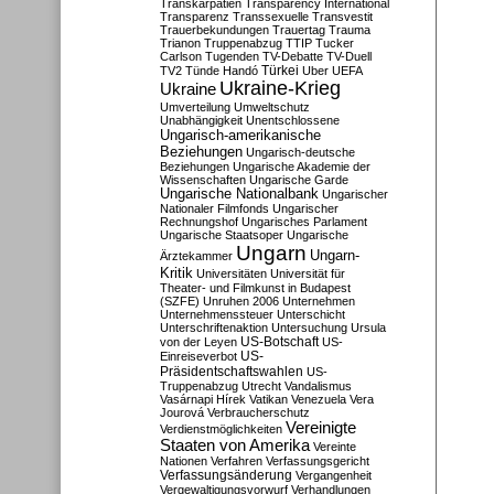
Transkarpatien
Transparency International
Transparenz
Transsexuelle
Transvestit
Trauerbekundungen
Trauertag
Trauma
Trianon
Truppenabzug
TTIP
Tucker
Carlson
Tugenden
TV-Debatte
TV-Duell
Türkei
TV2
Tünde Handó
Uber
UEFA
Ukraine-Krieg
Ukraine
Umverteilung
Umweltschutz
Unabhängigkeit
Unentschlossene
Ungarisch-amerikanische
Beziehungen
Ungarisch-deutsche
Beziehungen
Ungarische Akademie der
Wissenschaften
Ungarische Garde
Ungarische Nationalbank
Ungarischer
Nationaler Filmfonds
Ungarischer
Rechnungshof
Ungarisches Parlament
Ungarische Staatsoper
Ungarische
Ungarn
Ungarn-
Ärztekammer
Kritik
Universitäten
Universität für
Theater- und Filmkunst in Budapest
(SZFE)
Unruhen 2006
Unternehmen
Unternehmenssteuer
Unterschicht
Unterschriftenaktion
Untersuchung
Ursula
US-Botschaft
von der Leyen
US-
US-
Einreiseverbot
Präsidentschaftswahlen
US-
Truppenabzug
Utrecht
Vandalismus
Vasárnapi Hírek
Vatikan
Venezuela
Vera
Jourová
Verbraucherschutz
Vereinigte
Verdienstmöglichkeiten
Staaten von Amerika
Vereinte
Nationen
Verfahren
Verfassungsgericht
Verfassungsänderung
Vergangenheit
Vergewaltigungsvorwurf
Verhandlungen