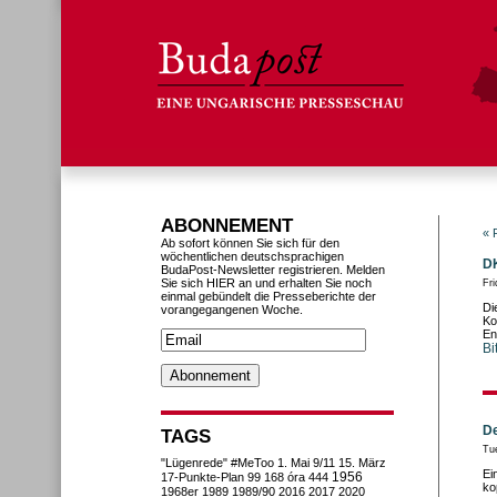
ABONNEMENT
« 
Ab sofort können Sie sich für den
wöchentlichen deutschsprachigen
DK
BudaPost-Newsletter registrieren. Melden
Sie sich HIER an und erhalten Sie noch
Fr
einmal gebündelt die Presseberichte der
Di
vorangegangenen Woche.
Ko
En
Bi
De
TAGS
Tu
"Lügenrede"
#MeToo
1. Mai
9/11
15. März
Ei
1956
17-Punkte-Plan
99
168 óra
444
ko
1968er
1989
1989/90
2016
2017
2020