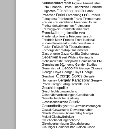
Sommeruniversität
Figyelő
Filmindustrie
FINA
Financial Times
Finanzkrise
Finnland
Flüchtlingspolitik
Flughafen
Forex-
Forint
Prozesse
Forschung
FPÖ
Francis
Fukuyama
Frankreich
Frans Timmermans
Frauen
Frauendebatte
Freedom House
Freihandelsabkommen
Freimaurer
Freizügigkeit
Fremdenfeindlichkeit
Fremdwährungskredite
fried
Friedenskonferenz
Friedensmarsch
Friedrich Merz
Frontex
Front National
Fudan-Universität
Fundamentalismus
Fusion
Fußball
Fót
Föderalisierung
Fördergelder
Gallup
Gastarbeiter
Gastronomie
Gaza-Konflikt
Geburtenrate
Gedenken
Geert Wilders
Gefängnis
Geheimdienste
Geldpolitik
Gemeinsam-PM
Gemeinsam 2014
gend
Gender Studies
Geopolitik
Generalstreik
George Clooney
George Floyd
George Floys
George
George Soros
Gershwin
Gergely
Gergely Karácsony
Homonnay
Gergely
Pröhle
Gergő Sáling
Gerichtsurteil
Geschichtspolitik
Geschlechtsumwandlung
Geschäftsverbindungen
Gesellschaft
Gesellschaftliche Spaltung
Gesetz
Gesellschaftskrise
Gesundheitssystem
Getreidelieferungen
Gewalt
Gewaltserie
Gewerkschaften
Ghaith Pharaon
Giftanschlag
Giorgia
Meloni
Glaubwürdigkeit
Gleichbehandlungsbehörde
Gleichberechtigung
Globalisierung
Gläubiger
Goldener Bär
Golden Globe