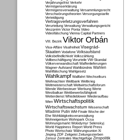
Verjährungsfrist
Verkehr
Vermögenserklärung
Vermögensverwaltung
Versammlungsrecht
Verschwörungstheorien
Versorgungstarife
Verteidigung
Vertragsverletzungsverfahren
Verurteilung
Verwaltung
Verwaltungsgericht
Veszprém
Victor Ponta
Video
Videofälschung
Vienna Capital Partners
Viktor Orbán
VIII. Bezirk
Visegrád-
Visa-Affäre
Visafreiheit
Staaten
Vodafone
Volksaufstand
Volksbefindlichkeit
Volkszählung
Vollbeschäftigung
Vorurteile
VW-Skandal
Völkerverwandtschaft
Waffenlieferungen
Wahlen
Wagner-Aufstand
Wahlbündnis
Wahlfälschung
Wahlgesetz
Wahlkampf
Wallfahrt
Wechselkurs
Weihnachten
Weltbank
Weltkrieg
Weltmeisterschaft
Weltwirtschaftsforum
Wende
Werbesteuer
Werbung
Werte
Westbalkan
Wettbewerbsfähigkeit
Wetterdienst
Whistleblower
Wiederaufbau
Wirtschaftspolitik
Wien
Wirtschaftswachstum
Wissenschaft
Wladimir Putin
WM-Finale
Woche der
Ehe
Wohltätigkeitsveranstaltung
Wohneigentum
Wohnpark Ócsa
Wohnungsmarkt
Wolodymyr Selenskyj
World Happiness Report
World Press
Photo
Wortschatz
Währungsunion
Xi
Jinping
ZDF
Zeitgeist
Zeitungssterben
Zensur
Zentrales Machtgefüge
Zinspolitik