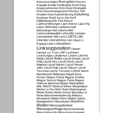
Korruption
Konsumverhalten
Kosovo
Krawalle
Kredite
Kreditrating
Kreml
Krieg
Kriegsverbrechen
Krim-Krise
Kriminalität
Krise
Krisenmanagement
Krisztina Tóth
Kulturkrieg
Kroatien
Kuba
Kulturförderung
Kurdistan
Kurie
kuruc.info
Kyrill
Käfighaltung
Kék Pont
Kötcse
Ladenschließungen
Lajos Bokros
Lajos Rig
Lajos Simicska
Landwirtschaft
lebenslange Haft
Lebensmittel
Lebensmittelqualität
Lehrkräfte
Lehrplan
LGBTQ
Leichtathletik-WM
Lenin
LIBE
Liberale
Liberalismus
Libri
Libyen
Li
Linksallianz
Keqiang
Linke
Linksopposition
Litauen
Literatur
Liz Truss
LMP
Lockdown
Lockerungen
Lokalismus
London
Lánchíd
Rádió
László Botka
László Donáth
László
Földi
László Kiss
László Kövér
László
Majtényi
László Marton
László Nemes
Jeles
László Rajk
László Sólyom
László
Löhne
Toroczkai
László Trócsányi
Macht
Machtkampf
Mafiastaat
Magda Kósa-
Kovács
Magna Charta
Magyar Krónika
Magyar Nemzet
Magyar Posta
Magyar
Telekom
Mahnmal
Maidan
Makkabiade
MAL
MALÉV
Manfred Weber
Manipulation
Marine Le Pen
Mark Rutte
Marktdogmen
Martin Reinke
Martin Schulz
Massaker in
Kenia
Masseneinwanderung
Mateusz
Morawiecki
Matteo Renzi
Matteo Salvini
Mautgebühren
Mazedonien
Mazsihisz
Medien
Meinungsfreiheit
Meinungsumfrage
Menschenhandel
Menschenrechte
Menschenschmuggel