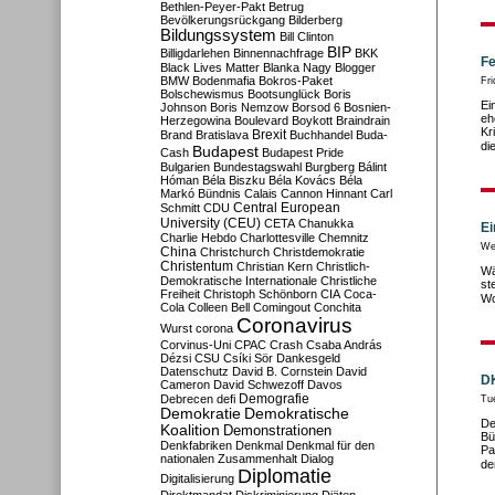
Bethlen-Peyer-Pakt
Betrug
Bevölkerungsrückgang
Bilderberg
Bildungssystem
Bill Clinton
BIP
Billigdarlehen
Binnennachfrage
BKK
Fe
Black Lives Matter
Blanka Nagy
Blogger
BMW
Bodenmafia
Bokros-Paket
Fr
Bolschewismus
Bootsunglück
Boris
Ei
Johnson
Boris Nemzow
Borsod 6
Bosnien-
eh
Herzegowina
Boulevard
Boykott
Braindrain
Kr
Brexit
Brand
Bratislava
Buchhandel
Buda-
di
Budapest
Cash
Budapest Pride
Bulgarien
Bundestagswahl
Burgberg
Bálint
Hóman
Béla Biszku
Béla Kovács
Béla
Markó
Bündnis
Calais
Cannon Hinnant
Carl
Central European
Schmitt
CDU
University (CEU)
CETA
Chanukka
Ei
Charlie Hebdo
Charlottesville
Chemnitz
We
China
Christchurch
Christdemokratie
Christentum
Christian Kern
Christlich-
Wä
Demokratische Internationale
Christliche
st
Freiheit
Christoph Schönborn
CIA
Coca-
Wo
Cola
Colleen Bell
Comingout
Conchita
Coronavirus
Wurst
corona
Corvinus-Uni
CPAC
Crash
Csaba András
Dézsi
CSU
Csíki Sör
Dankesgeld
Datenschutz
David B. Cornstein
David
DK
Cameron
David Schwezoff
Davos
Demografie
Debrecen
defi
Tu
Demokratie
Demokratische
De
Koalition
Demonstrationen
Bü
Denkfabriken
Denkmal
Denkmal für den
Pa
nationalen Zusammenhalt
Dialog
de
Diplomatie
Digitalisierung