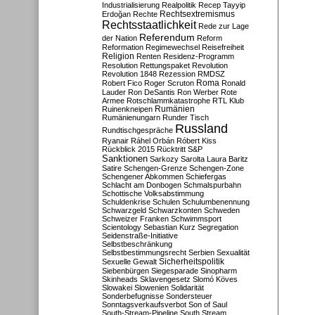
Industrialisierung
Realpolitik
Recep Tayyip
Rechtsextremismus
Erdoğan
Rechte
Rechtsstaatlichkeit
Rede zur Lage
Referendum
der Nation
Reform
Reformation
Regimewechsel
Reisefreiheit
Religion
Renten
Residenz-Programm
Resolution
Rettungspaket
Revolution
Revolution 1848
Rezession
RMDSZ
Roma
Robert Fico
Roger Scruton
Ronald
Lauder
Ron DeSantis
Ron Werber
Rote
Armee
Rotschlammkatastrophe
RTL Klub
Ruinenkneipen
Rumänien
Rumänienungarn
Runder Tisch
Russland
Rundtischgespräche
Ryanair
Ráhel Orbán
Róbert Kiss
Rückblick 2015
Rücktritt
S&P
Sanktionen
Sarkozy
Sarolta Laura Baritz
Satire
Schengen-Grenze
Schengen-Zone
Schengener Abkommen
Schiefergas
Schlacht am Donbogen
Schmalspurbahn
Schottische Volksabstimmung
Schuldenkrise
Schulen
Schulumbenennung
Schwarzgeld
Schwarzkonten
Schweden
Schweizer Franken
Schwimmsport
Scientology
Sebastian Kurz
Segregation
Seidenstraße-Initiative
Selbstbeschränkung
Selbstbestimmungsrecht
Serbien
Sexualität
Sicherheitspolitik
Sexuelle Gewalt
Siebenbürgen
Siegesparade
Sinopharm
Skinheads
Sklavengesetz
Slomó Köves
Slowakei
Slowenien
Solidarität
Sonderbefugnisse
Sondersteuer
Sonntagsverkaufsverbot
Son of Saul
South-Stream-Pipeline
South Stream