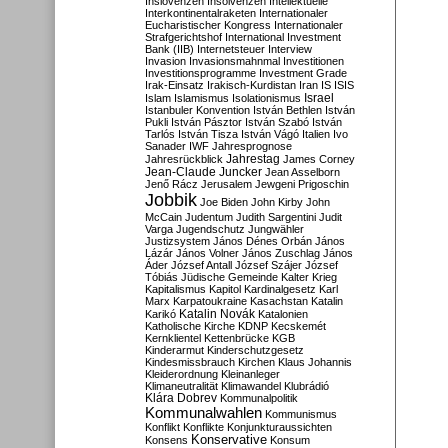
Inslovenzen
Insolvenzen
Intellektuelle
Interkontinentalraketen
Internationaler
Eucharistischer Kongress
Internationaler
Strafgerichtshof
International Investment
Bank (IIB)
Internetsteuer
Interview
Invasion
Invasionsmahnmal
Investitionen
Investitionsprogramme
Investment Grade
Irak-Einsatz
Irakisch-Kurdistan
Iran
IS
ISIS
Israel
Islam
Islamismus
Isolationismus
Istanbuler Konvention
István Bethlen
István
Pukli
István Pásztor
István Szabó
István
Tarlós
István Tisza
István Vágó
Italien
Ivo
Sanader
IWF
Jahresprognose
Jahrestag
Jahresrückblick
James Corney
Jean-Claude Juncker
Jean Asselborn
Jenő Rácz
Jerusalem
Jewgeni Prigoschin
Jobbik
Joe Biden
John Kirby
John
McCain
Judentum
Judith Sargentini
Judit
Varga
Jugendschutz
Jungwähler
Justizsystem
János Dénes Orbán
János
Lázár
János Volner
János Zuschlag
János
Áder
József Antall
József Szájer
József
Tóbiás
Jüdische Gemeinde
Kalter Krieg
Kapitalismus
Kapitol
Kardinalgesetz
Karl
Marx
Karpatoukraine
Kasachstan
Katalin
Katalin Novák
Karikó
Katalonien
Katholische Kirche
KDNP
Kecskemét
Kernklientel
Kettenbrücke
KGB
Kinderarmut
Kinderschutzgesetz
Kindesmissbrauch
Kirchen
Klaus Johannis
Kleiderordnung
Kleinanleger
Klimaneutralität
Klimawandel
Klubrádió
Klára Dobrev
Kommunalpolitik
Kommunalwahlen
Kommunismus
Konflikt
Konflikte
Konjunkturaussichten
Konservative
Konsens
Konsum