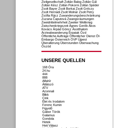
Zivilgesellschaft
Zoltán Balog
Zoltán Gál
Zoltán Kész
Zoltán Pokorni
Zoltán Spéder
Zsolt Bayer
Zsolt Borkai
Zsolt Gréczy
Zsolt Hernádi
Zsolt Molnár
Zsolt Petry
Zsófia Rácz
Zuwanderungsbeschränkung
Zuzana Čaputová
Zwangsräumungen
Zweidrittelmehrheit
Zweiter Weltkrieg
Zwischenkriegszeit
Ágnes Geréb
Ákos
Kovács
Árpád Göncz
Ásotthalom
Ärzteabwanderung
Érpatak
Ózd
Öffentliche Aufträge
Öffentlicher Dienst
Öl-
Embargo
Österreich
ÖVP
Újpest
Überalterung
Überstunden
Überwachung
Őszöd
UNSERE QUELLEN
168 Óra
24.hu
444
888
Alfahír
Átlátszó
ATV
Azonnali
Blikk
Cink
Élet és Irodalom
Ferenc Kumin
Figyelő
Gábor Török
Galamus
Gondola
Hetek
Heti Válasz