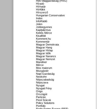
Heti Világgazdaság (HVG)
Híradó
Hírhatár
HírKlikk
Hírszerző
Hungarian Conservative
Index
InfoRádió
Jelen
Jobbegyenes
Kapitalizmus
Kettős Mérce
Kisalföld
Komment.hu
Kommentár
Magyar Demokrata
Magyar Hang
Magyar Hírlap
Magyar Idők
Magyar Narancs
Magyar Nemzet
Mandiner
Mérce
Mos maiorum
Mozgástér
Napi Gazdaság
Neokohn
Népszabadság
Népszava
Nyugat
Nyugati Fény
Origo
Országút
Partizán
Pesti Srácok
Policy Solutions
Portfolio
Radio Freies Europa (RFE)