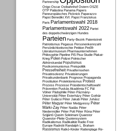
Partnership
Origo
Oscar
Ostbahnhof
Ostern
OSZE
OTP
Palästina
Panama Papers
Paneuropäisches Picknick
Paparazzo
Papst Benedikt XVI.
Papst Franziskus
Parlamentswahl 2018
Paris
Parlamentswahl 2022
Partei
des doppelschwänzigen Hundes
Parteien
Party-Bezirk
Patentstreit
Patriotismus
Pegasus
Personenkennzahl
Persönlichkeitsrechte
Petition
Petőfi-
Literaturmuseum
Pharmaunternehmen
Philosophie
Pipeline
PiS
Pisa-Studie
Plakat-
Polen
Krieg
Polizei
Polnischer
Populismus
Abhörskandal
Postkommunismus
Preispolitik
Pressefreiheit
Privatfernsehen
Privatinsolvenz
Privatisierungen
Privatkundenbank
Prognose
Propaganda
Protest
Prostitution
Protektionismus
Prozess
Prozesse
Präsidentschaftswahl
Prävention
Puskás Akadémia FC
Pál
Völner
Pädophilie
Péter-Pázmány-
Universität
Péter Esterházy
Péter Gothár
Péter Gulácsi
Péter Jakab
Péter Juhász
Péter
Péter Magyar
Péter Medgyessy
Márki-Zay
Péter Nadás
Péter
Niedermüller
Péter Polt
Péter Róna
Péter
Szijjártó
Qasim Soleimani
Quaestor
Quaestor-Pleite
Quotensystem
Radikalismus
Radikalität
Radio Free
Europe
Radnóti
Randalph L. Braham
Rassismus
Ratkó-Kinder
Rattenplage
Re-