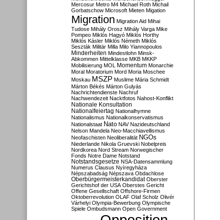
Mercosur
Metro M4
Michael Roth
Michail
Gorbatschow
Microsoft
Mieten
Migation
Migration
Migration Aid
Mihai
Tudose
Mihály Orosz
Mihály Varga
Mike
Pompeo
Miklós Hagyó
Miklós Horthy
Miklós Kásler
Miklós Németh
Miklós
Seszták
Militär
Milla
Milo Yiannopoulos
Minderheiten
Mindestlohn
Minsk-
Abkommen
Mittelklasse
MKB
MKKP
Momentum
Mobilisierung
MOL
Monarchie
Moral
Moratorium
Mord
Moria
Moschee
MSZP
Moskau
Muslime
Mária Schmidt
Márton Békés
Márton Gulyás
Nachrichtendienste
Nachruf
Nachwendezeit
Nacktfotos
Nahost-Konflikt
Nationale Konsultation
Nationalfeiertag
Nationalhymne
Nationalismus
Nationalkonservatismus
Nato
Nationalstaat
NAV
Nazideutschland
Nelson Mandela
Neo-Macchiavellismus
NGOs
Neofaschisten
Neoliberalität
Niederlande
Nikola Gruevski
Nobelpreis
Nordkorea
Nord Stream
Norwegischer
Fonds
Notre Dame
Notstand
Notstandsgesetze
NSA-Datensammlung
Numerus Clausus
Nyíregyháza
Népszabadság
Népszava
Obdachlose
Oberbürgermeisterkandidat
Oberster
Gerichtshof der USA
Oberstes Gericht
Offene Gesellschaft
Offshore-Firmen
Oktoberrevolution
OLAF
Olaf Scholz
Olivér
Várhelyi
Olympia-Bewerbung
Olympische
Spiele
Ombudsmann
Open Government
Opposition